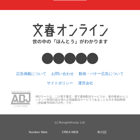
広告掲載について
お問い合わせ
動画・バナー広告について
サイトポリシー
運営会社
ABJマークは、この電子書店・電子書籍配信サービスが、著作権者からコ
ンテンツ使用許諾を得た正規版配信サービスであることを示す登録商標
（登録番号6091713号）です。
(c) Bungeishunju Ltd.
Number Web
CREA WEB
本の話