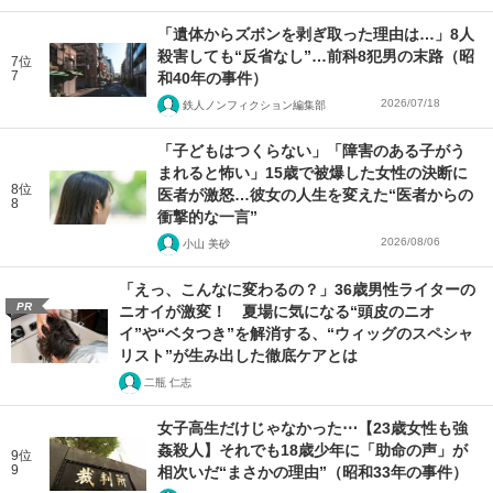
「遺体からズボンを剥ぎ取った理由は…」8人
殺害しても“反省なし”…前科8犯男の末路（昭
7位
7
和40年の事件）
2026/07/18
鉄人ノンフィクション編集部
「子どもはつくらない」「障害のある子がう
まれると怖い」15歳で被爆した女性の決断に
8位
医者が激怒…彼女の人生を変えた“医者からの
8
衝撃的な一言”
2026/08/06
小山 美砂
「えっ、こんなに変わるの？」36歳男性ライターの
PR
ニオイが激変！ 夏場に気になる“頭皮のニオ
イ”や“ベタつき”を解消する、“ウィッグのスペシャ
リスト”が生み出した徹底ケアとは
二瓶 仁志
女子高生だけじゃなかった⋯【23歳女性も強
姦殺人】それでも18歳少年に「助命の声」が
9位
9
相次いだ“まさかの理由”（昭和33年の事件）