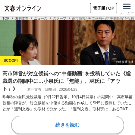
電子版TOP
メニュー
TOP
週刊文春
ニュース
スクープ
高市陣営が対立候補への“中傷動画”を投
高市陣営が対立候補への“中傷動画”を投稿していた《総
裁選の期間中に…小泉氏に「無能」、林氏に「アウ
ト」》
「週刊文春」編集部
2026/04/29
昨年秋の自民党総裁選（9月22日告示、10月4日開票）の期間中、高市早苗
首相の陣営が、対立候補を中傷する動画を作成してSNSに投稿していたこ
とが「週刊文春」の取材で分かった。「週刊文春」取材班は、あるTikTok
の…
続きを読む