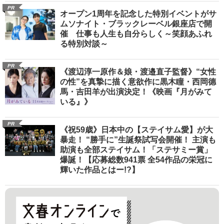
PR
オープン1周年を記念した特別イベントがサ
ムソナイト・ブラックレーベル銀座店で開
催 仕事も人生も自分らしく～笑顔あふれ
る特別対談～
PR
《渡辺淳一原作＆娘・渡邉直子監督》“女性
の性”を真摯に描く意欲作に黒木瞳・西岡德
馬・吉田羊が出演決定！《映画『月がみて
いる』》
PR
《祝59歳》日本中の【ステイサム愛】が大
暴走！ “勝手に”生誕祭試写会開催！ 主演も
助演も全部ステイサム！「ステサミー賞」
爆誕！【応募総数941票 全54作品の栄冠に
輝いた作品とはー!?】