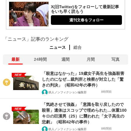
X(旧Twitter)をフォローして最新記事
をいち早く読もう
週刊文春をフォロー
「ニュース」記事のランキング
ニュース
総合
最新
24時間
週間
月間
写真
「殺意はなかった」19歳女子高生を強姦殺害
NEW
したのになぜ…裁判所と検察が対立した「驚
きの判決」（昭和42年の事件）
8時間前
鉄人ノンフィクション編集部
「気絶させて強姦」「意識を取り戻したので
NEW
殺害」遺体はスコップで埋められた…体重100
キロの巨漢男（25）に襲われた「女子高生の
悲劇」（昭和42年の事件）
8時間前
鉄人ノンフィクション編集部