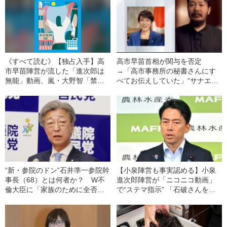
《すべて読む》【独占入手】高
高市早苗首相が関与を否定
市早苗陣営が流した「進次郎は
→「高市事務所の秘書さんにす
無能」動画、嵐・大野智「禁じ
べてお伝えしていた」“サナエト
られた愛」、WBC惨敗の裏で内
ークン”渦中の発案者が実名告白
紛勃発！…《今週の「週刊文
「事実は事実、そうでないこと
春」目次》
は違うと…」
“新・参院のドン”石井準一参院幹
【小泉陣営も事実認める】小泉
事長（68）とは何者か？ W不
進次郎陣営が「ニコニコ動画」
倫大臣に「家族のために全否定
で“ステマ指示” 「石破さんを説
しろ」とゲキ…過去には自身も
得できたのスゴい」など24のコ
不倫報道を経験《高市氏への本
メント例、高市氏への中傷も…
音は…》