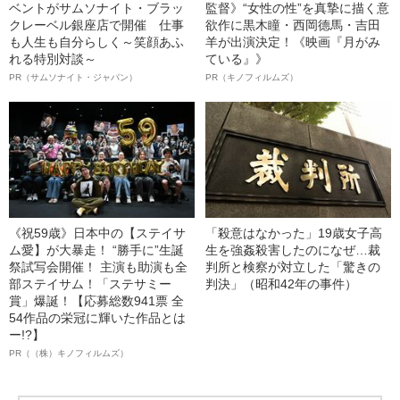
ベントがサムソナイト・ブラッ
監督》“女性の性”を真摯に描く意
クレーベル銀座店で開催 仕事
欲作に黒木瞳・西岡德馬・吉田
も人生も自分らしく～笑顔あふ
羊が出演決定！《映画『月がみ
れる特別対談～
ている』》
PR（サムソナイト・ジャパン）
PR（キノフィルムズ）
《祝59歳》日本中の【ステイサ
「殺意はなかった」19歳女子高
ム愛】が大暴走！ “勝手に”生誕
生を強姦殺害したのになぜ…裁
祭試写会開催！ 主演も助演も全
判所と検察が対立した「驚きの
部ステイサム！「ステサミー
判決」（昭和42年の事件）
賞」爆誕！【応募総数941票 全
54作品の栄冠に輝いた作品とは
ー!?】
PR（（株）キノフィルムズ）