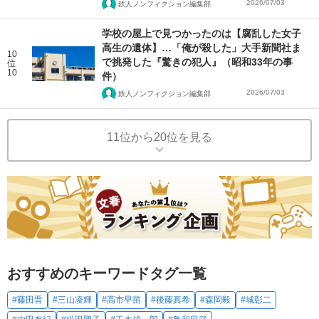
2026/07/03
鉄人ノンフィクション編集部
学校の屋上で見つかったのは【腐乱した女子
高生の遺体】…「俺が殺した」大手新聞社ま
10
で挑発した『驚きの犯人』（昭和33年の事
位
10
件）
2026/07/03
鉄人ノンフィクション編集部
11位から20位を見る
おすすめのキーワードタグ一覧
#藤田晋
#三山凌輝
#高市早苗
#後藤真希
#森岡毅
#城彰二