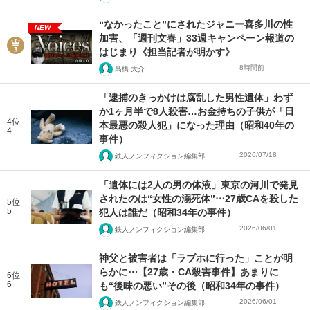
“なかったこと”にされたジャニー喜多川の性
NEW
加害、「週刊文春」33週キャンペーン報道の
はじまり《担当記者が明かす》
8時間前
髙橋 大介
「逮捕のきっかけは腐乱した男性遺体」わず
か1ヶ月半で8人殺害…お金持ちの子供が「日
4位
本最悪の殺人犯」になった理由（昭和40年の
4
事件）
2026/07/18
鉄人ノンフィクション編集部
「遺体には2人の男の体液」東京の河川で発見
されたのは“女性の溺死体”⋯27歳CAを殺した
5位
5
犯人は誰だ（昭和34年の事件）
2026/06/01
鉄人ノンフィクション編集部
神父と被害者は「ラブホに行った」ことが明
らかに⋯【27歳・CA殺害事件】あまりに
6位
6
も“後味の悪い”その後（昭和34年の事件）
2026/06/01
鉄人ノンフィクション編集部