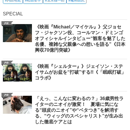
#内田有紀
#松田聖子
#玉木雄一郎
#亀和田武
SPECIAL
PR
《映画『Michael／マイケル』》父ジョセ
フ・ジャクソン役、コールマン・ドミンゴ
オフィシャルインタビュー“観客を魅了した
名優、複雑な父親像への想いを語る”《日本
興収70億円突破》
PR
《映画『シェルター』》ジェイソン・ステ
イサムがお盆を“打破”する!!《「眠眠打破」
コラボ》
PR
「えっ、こんなに変わるの？」36歳男性ラ
イターのニオイが激変！ 夏場に気にな
る“頭皮のニオイ”や“ベタつき”を解消す
る、“ウィッグのスペシャリスト”が生み出
した徹底ケアとは