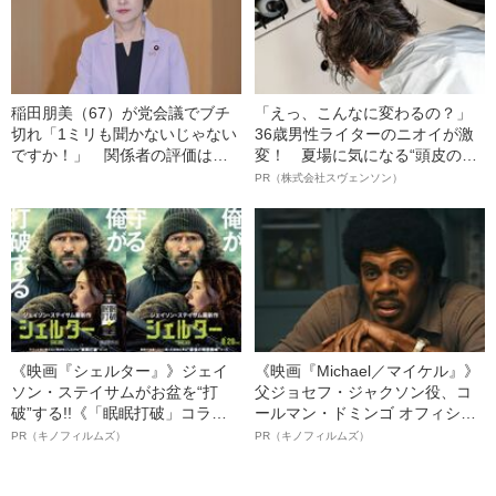
稲田朋美（67）が党会議でブチ
「えっ、こんなに変わるの？」
切れ「1ミリも聞かないじゃない
36歳男性ライターのニオイが激
ですか！」 関係者の評価は分
変！ 夏場に気になる“頭皮のニ
かれる「純粋な正義感だけでは
オイ”や“ベタつき”を解消す
PR（株式会社スヴェンソン）
ない…」
る、“ウィッグのスペシャリス
ト”が生み出した徹底ケアとは
《映画『シェルター』》ジェイ
《映画『Michael／マイケル』》
ソン・ステイサムがお盆を“打
父ジョセフ・ジャクソン役、コ
破”する!!《「眠眠打破」コラ
ールマン・ドミンゴ オフィシャ
ボ》
ルインタビュー“観客を魅了した
PR（キノフィルムズ）
PR（キノフィルムズ）
名優、複雑な父親像への想いを
語る”《日本興収70億円突破》