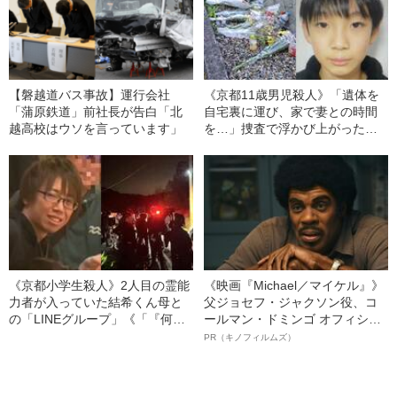
【磐越道バス事故】運行会社
《京都11歳男児殺人》「遺体を
「蒲原鉄道」前社長が告白「北
自宅裏に運び、家で妻との時間
越高校はウソを言っています」
を…」捜査で浮かび上がった安
達優季容疑者（37）の“異様な手
口”
《京都小学生殺人》2人目の霊能
《映画『Michael／マイケル』》
力者が入っていた結希くん母と
父ジョセフ・ジャクソン役、コ
の「LINEグループ」《「『何か
ールマン・ドミンゴ オフィシャ
視えない？』と頼まれて…」》
ルインタビュー“観客を魅了した
PR（キノフィルムズ）
名優、複雑な父親像への想いを
語る”《日本興収70億円突破》