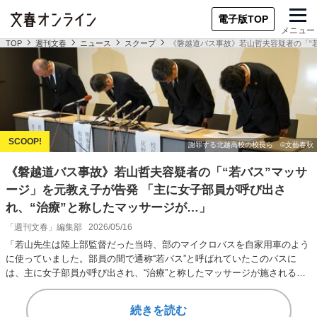
電子版TOP
メニュー
TOP
週刊文春
ニュース
スクープ
《磐越道バス事故》若山哲夫容疑者の「“
《磐越道バス事故》若山哲夫容疑者の「“若バス”マッサ
ージ」を元教え子が告発 「主に女子部員が呼び出さ
れ、“治療”と称したマッサージが…」
「週刊文春」編集部
2026/05/16
「若山先生は陸上部監督だった当時、部のマイクロバスを自家用車のよう
に使っていました。部員の間で通称“若バス”と呼ばれていたこのバスに
は、主に女子部員が呼び出され、“治療”と称したマッサージが施されるの
ですが……」 こ…
続きを読む