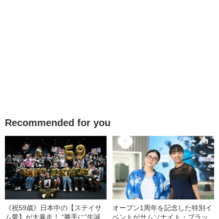
Recommended for you
《祝59歳》日本中の【ステイサ
オープン1周年を記念した特別イ
ム愛】が大暴走！ “勝手に”生誕
ベントがサムソナイト・ブラッ