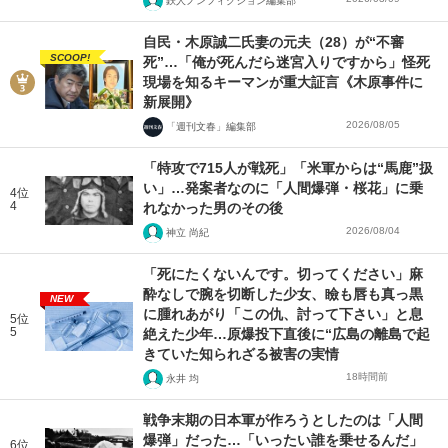
鉄人ノンフィクション編集部
自民・木原誠二氏妻の元夫（28）が“不審
SCOOP!
死”…「俺が死んだら迷宮入りですから」怪死
現場を知るキーマンが重大証言《木原事件に
新展開》
2026/08/05
「週刊文春」編集部
「特攻で715人が戦死」「米軍からは“馬鹿”扱
い」…発案者なのに「人間爆弾・桜花」に乗
4位
4
れなかった男のその後
2026/08/04
神立 尚紀
「死にたくないんです。切ってください」麻
酔なしで腕を切断した少女、瞼も唇も真っ黒
NEW
に腫れあがり「この仇、討って下さい」と息
5位
5
絶えた少年…原爆投下直後に“広島の離島で起
きていた知られざる被害の実情
18時間前
永井 均
戦争末期の日本軍が作ろうとしたのは「人間
爆弾」だった…「いったい誰を乗せるんだ」
6位