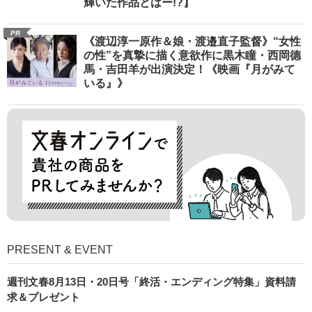
輝いた作品とはー!?】
PR
《渡辺淳一原作＆娘・渡邉直子監督》“女性
の性”を真摯に描く意欲作に黒木瞳・西岡德
馬・吉田羊が出演決定！《映画『月がみて
いる』》
PRESENT & EVENT
週刊文春8月13日・20日号「終活・エンディング特集」資料請
求＆プレゼント