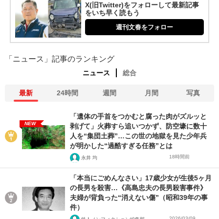
X(旧Twitter)をフォローして最新記事
をいち早く読もう
週刊文春をフォロー
「ニュース」記事のランキング
ニュース
総合
最新
24時間
週間
月間
写真
「遺体の手首をつかむと腐った肉がズルッと
NEW
剥げて」火葬すら追いつかず、防空壕に数十
人を“集団土葬”…この世の地獄を見た少年兵
が明かした“過酷すぎる任務”とは
18時間前
永井 均
「本当にごめんなさい」17歳少女が生後5ヶ月
の長男を殺害…《高島忠夫の長男殺害事件》
夫婦が背負った“消えない傷”（昭和39年の事
件）
2026/03/09