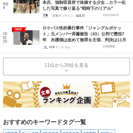
本兵、強制収容所で体操する少女…カラー化
9位
9
した写真で振り返る“戦時下のリアル”
2022/08/15
「文春オンライン」編集部
ロケバス性的暴行事件「ジャングルポケッ
NEW
10
ト」元メンバー斉藤被告（43）公判で懲役7
位
年 弁護側は改めて無罪を主張、判決は11月
10
22時間前
時事ドットコム
11位から20位を見る
おすすめのキーワードタグ一覧