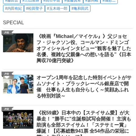
#藤田晋
#三山凌輝
#高市早苗
#後藤真希
#森岡毅
#城彰二
#内田有紀
#松田聖子
#玉木雄一郎
#亀和田武
SPECIAL
PR
《映画『Michael／マイケル』》父ジョセ
フ・ジャクソン役、コールマン・ドミンゴ
オフィシャルインタビュー“観客を魅了した
名優、複雑な父親像への想いを語る”《日本
興収70億円突破》
PR
オープン1周年を記念した特別イベントがサ
ムソナイト・ブラックレーベル銀座店で開
催 仕事も人生も自分らしく～笑顔あふれ
る特別対談～
PR
《祝59歳》日本中の【ステイサム愛】が大
暴走！ “勝手に”生誕祭試写会開催！ 主演も
助演も全部ステイサム！「ステサミー賞」
爆誕！【応募総数941票 全54作品の栄冠に