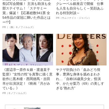
祭試写会開催！ 主演も助演も全
クレーベル銀座店で開催 仕事
部ステイサム！「ステサミー
も人生も自分らしく～笑顔あふ
賞」爆誕！【応募総数941票 全
れる特別対談～
54作品の栄冠に輝いた作品とは
PR（サムソナイト・ジャパン）
ー!?】
PR（（株）キノフィルムズ）
《渡辺淳一原作＆娘・渡邉直子
ヤクザ顔負けの「血みどろ情
監督》“女性の性”を真摯に描く意
事」豊満な身体を舐めまわさ
欲作に黒木瞳・西岡德馬・吉田
れ…「自称16歳美少女」怪演
羊が出演決定！《映画『月がみ
中、かたせ梨乃（69）の美しす
ている』》
ぎる“熟れ方”
PR（キノフィルムズ）