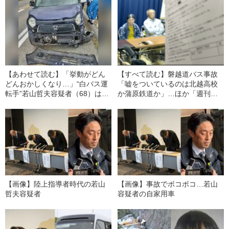
【あわせて読む】「挙動がどん
【すべて読む】磐越道バス事故
どんおかしくなり…」“白バス運
「嘘をついているのは北越高校
転手”若山哲夫容疑者（68）は直
か蒲原鉄道か」…ほか「週刊文
近1カ月半で事故5回
春」が報じた重大事故・事件の
裏側
【画像】陸上指導者時代の若山
【画像】事故でボコボコ…若山
哲夫容疑者
容疑者の自家用車