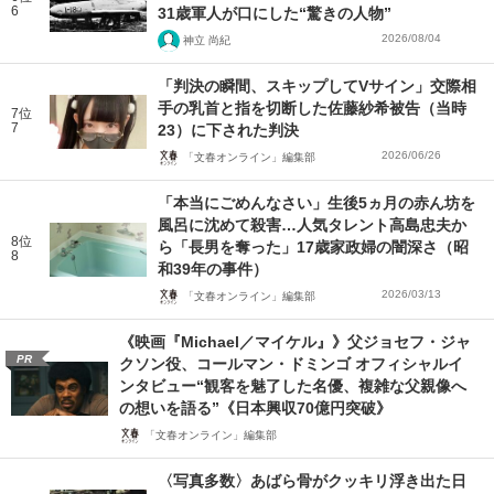
6
31歳軍人が口にした“驚きの人物”
2026/08/04
神立 尚紀
「判決の瞬間、スキップしてVサイン」交際相
手の乳首と指を切断した佐藤紗希被告（当時
7位
7
23）に下された判決
2026/06/26
「文春オンライン」編集部
「本当にごめんなさい」生後5ヵ月の赤ん坊を
風呂に沈めて殺害…人気タレント高島忠夫か
8位
ら「長男を奪った」17歳家政婦の闇深さ（昭
8
和39年の事件）
2026/03/13
「文春オンライン」編集部
《映画『Michael／マイケル』》父ジョセフ・ジャ
PR
クソン役、コールマン・ドミンゴ オフィシャルイ
ンタビュー“観客を魅了した名優、複雑な父親像へ
の想いを語る”《日本興収70億円突破》
「文春オンライン」編集部
〈写真多数〉あばら骨がクッキリ浮き出た日