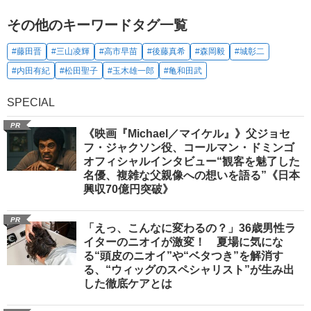
その他のキーワードタグ一覧
#藤田晋
#三山凌輝
#高市早苗
#後藤真希
#森岡毅
#城彰二
#内田有紀
#松田聖子
#玉木雄一郎
#亀和田武
SPECIAL
PR
《映画『Michael／マイケル』》父ジョセ
フ・ジャクソン役、コールマン・ドミンゴ
オフィシャルインタビュー“観客を魅了した
名優、複雑な父親像への想いを語る”《日本
興収70億円突破》
PR
「えっ、こんなに変わるの？」36歳男性ラ
イターのニオイが激変！ 夏場に気にな
る“頭皮のニオイ”や“ベタつき”を解消す
る、“ウィッグのスペシャリスト”が生み出
した徹底ケアとは