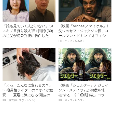
「誰も見ていく人がいない」“ス
《映画『Michael／マイケル』》
スキノ首狩り殺人”田村瑠奈(30)
父ジョセフ・ジャクソン役、コ
の祖父が初公判後に告白した“家
ールマン・ドミンゴ オフィシャ
族への想い”「話は、瑠奈が幼い
ルインタビュー“観客を魅了した
PR（キノフィルムズ）
頃から抱えてきた“病気”について
名優、複雑な父親像への想いを
も及び…」
語る”《日本興収70億円突破》
「えっ、こんなに変わるの？」
《映画『シェルター』》ジェイ
36歳男性ライターのニオイが激
ソン・ステイサムがお盆を“打
変！ 夏場に気になる“頭皮のニ
破”する!!《「眠眠打破」コラ
オイ”や“ベタつき”を解消す
ボ》
PR（株式会社スヴェンソン）
PR（キノフィルムズ）
る、“ウィッグのスペシャリス
ト”が生み出した徹底ケアとは