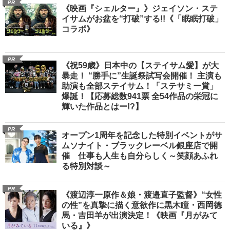
PR
《映画『シェルター』》ジェイソン・ステ
イサムがお盆を“打破”する!!《「眠眠打破」
コラボ》
PR
《祝59歳》日本中の【ステイサム愛】が大
暴走！ “勝手に”生誕祭試写会開催！ 主演も
助演も全部ステイサム！「ステサミー賞」
爆誕！【応募総数941票 全54作品の栄冠に
輝いた作品とはー!?】
PR
オープン1周年を記念した特別イベントがサ
ムソナイト・ブラックレーベル銀座店で開
催 仕事も人生も自分らしく～笑顔あふれ
る特別対談～
PR
《渡辺淳一原作＆娘・渡邉直子監督》“女性
の性”を真摯に描く意欲作に黒木瞳・西岡德
馬・吉田羊が出演決定！《映画『月がみて
いる』》