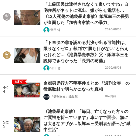
「上級国民は逮捕されなくて良いですね」自
宅住所がネットに流出、嫌がらせ電話も…
《12人死傷の池袋暴走事故》飯塚幸三の長男
が直面した「加害者家族への暴力」
2026/08/08
守田 哲
「トヨタの非を認める判決が出る可能性は、
限りなくゼロ」裁判で“勝ち目がない”と伝え
たけれど…《池袋暴走事故》父・飯塚幸三を
説得できなかった「長男の葛藤」
2026/08/08
守田 哲
NEW
京都男児行方不明事件まとめ 「週刊文春」の
4位
徹底取材で明らかになった真相
4
9時間前
「週刊文春」編集部
《池袋暴走事故》「毎日、亡くなった方々の
ご冥福を祈っています」車いすで面会、額に
5位
は大きなアザが…飯塚幸三受刑者が語った“獄
5
中生活”