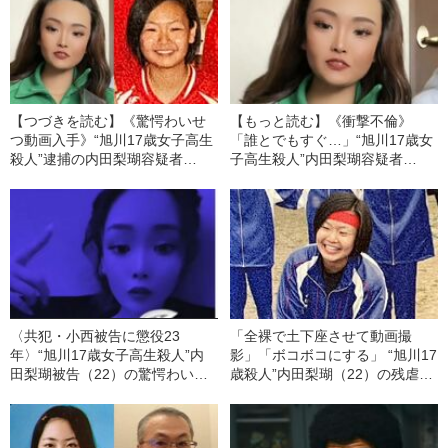
【つづきを読む】《驚愕わいせ
【もっと読む】《衝撃不倫》
つ動画入手》“旭川17歳女子高生
「誰とでもすぐ…」“旭川17歳女
殺人”逮捕の内田梨瑚容疑者
子高生殺人”内田梨瑚容疑者
（21）が浸った“万能感のワ
（21）と“事件担当刑事”が不倫
ケ”「私は限界を知らない。自分
関係にあった「署長は取材に対
を追い込んで得る達成感という
し否定せず、北海道警本部
ものは…」
は…」
〈共犯・小西被告に懲役23
「全裸で土下座させて動画撮
年〉“旭川17歳女子高生殺人”内
影」「ボコボコにする」 “旭川17
田梨瑚被告（22）の驚愕わいせ
歳殺人”内田梨瑚（22）の残虐さ
つ動画「彼女は“性欲モンスタ
を物語る学生時代「いじめばか
ー”」「男も女も関係なしに…」
りしていて、トイレで…」《“舎
《現物入手》
弟”小西被告に懲役23年》