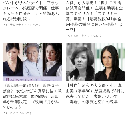
ベントがサムソナイト・ブラッ
ム愛】が大暴走！ “勝手に”生誕
クレーベル銀座店で開催 仕事
祭試写会開催！ 主演も助演も全
も人生も自分らしく～笑顔あふ
部ステイサム！「ステサミー
れる特別対談～
賞」爆誕！【応募総数941票 全
54作品の栄冠に輝いた作品とは
PR（サムソナイト・ジャパン）
ー!?】
PR（（株）キノフィルムズ）
《渡辺淳一原作＆娘・渡邉直子
【独自】昭和の大女優・小川真
監督》“女性の性”を真摯に描く意
由美（享年86）が鹿児島で3月に
欲作に黒木瞳・西岡德馬・吉田
死去していた 実娘が明かす
羊が出演決定！《映画『月がみ
「毒母」の素顔と空白の晩年
ている』》
PR（キノフィルムズ）