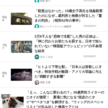
2022/11/24
阿部 恭子
「殺意はなかった」19歳女子高生を強姦殺害
したのになぜ…裁判所と検察が対立した「驚
6位
6
きの判決」（昭和42年の事件）
2026/08/07
鉄人ノンフィクション編集部
3万8千人を“恐怖で支配”した男の正体は…
「神に代わりお前たちを罰する」日本で知ら
7位
れていない“韓国版アウシュビッツ”の不条理
7
な結末
2026/08/07
大山 くまお
「ヒトより下等な獣」「日本人は皆殺しにす
べき」特攻作戦が敵国・アメリカ世論に与え
8位
8
た“残酷すぎる影響”
2026/08/08
保阪 正康
「えっ、こんなに変わるの？」36歳男性ライターの
PR
ニオイが激変！ 夏場に気になる“頭皮のニオ
イ”や“ベタつき”を解消する、“ウィッグのスペシャ
リスト”が生み出した徹底ケアとは