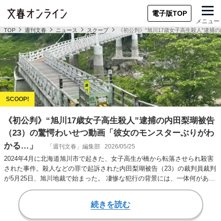
電子版TOP
メニュー
TOP
週刊文春
ニュース
スクープ
《初公判》“旭川17歳女子高生殺人”逮捕
《初公判》“旭川17歳女子高生殺人”逮捕の内田梨瑚被告
（23）の驚愕わいせつ動画「彼女のモンスターぶりがわ
かる…」
「週刊文春」編集部
2026/05/25
2024年4月に北海道旭川市で起きた、女子高生が橋から転落させられ殺害
された事件。殺人などの罪で起訴された内田梨瑚被告（23）の裁判員裁判
が5月25日、旭川地裁で始まった。 凄惨な犯行の背景には、一体何があっ
たのか…
続きを読む