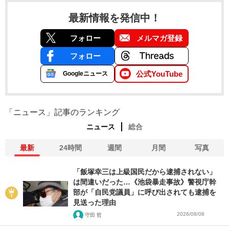
最新情報を発信中！
フォロー
メルマガ登録
フォロー
公式YouTube
Googleニュース
「ニュース」記事のランキング
ニュース
総合
最新
24時間
週間
月間
写真
「飯塚幸三は上級国民だから逮捕されない」
は間違いだった…《池袋暴走事故》警視庁幹
部が「自民党議員」に呼び出されても逮捕を
見送った理由
2026/08/08
守田 哲