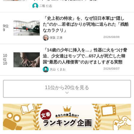
二瓶 仁志
「史上初の特攻」を、なぜ旧日本軍は“隠し
た”のか…若者ばかりが死地に送られた「残酷
9位
9
なカラクリ」
2026/08/08
保阪 正康
「14歳の少年に挿入を…」性器に火をつけ脅
10
迫、少女達はモップで…657人が死亡した韓
位
国“最悪の人権侵害”のおぞましすぎる実態
10
2026/08/07
大山 くまお
11位から20位を見る