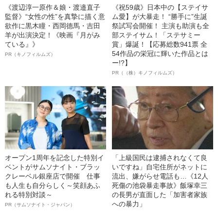
《渡辺淳一原作＆娘・渡邉直子
《祝59歳》日本中の【ステイサ
監督》“女性の性”を真摯に描く意
ム愛】が大暴走！ “勝手に”生誕
欲作に黒木瞳・西岡德馬・吉田
祭試写会開催！ 主演も助演も全
羊が出演決定！《映画『月がみ
部ステイサム！「ステサミー
ている』》
賞」爆誕！【応募総数941票 全
54作品の栄冠に輝いた作品とは
PR（キノフィルムズ）
ー!?】
PR（（株）キノフィルムズ）
オープン1周年を記念した特別イ
「上級国民は逮捕されなくて良
ベントがサムソナイト・ブラッ
いですね」自宅住所がネットに
クレーベル銀座店で開催 仕事
流出、嫌がらせ電話も…《12人
も人生も自分らしく～笑顔あふ
死傷の池袋暴走事故》飯塚幸三
れる特別対談～
の長男が直面した「加害者家族
への暴力」
PR（サムソナイト・ジャパン）