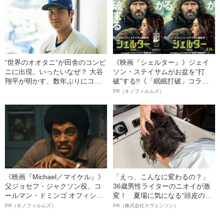
“世界のオオタニ”が田舎のコンビ
《映画『シェルター』》ジェイ
ニに出現、いったいなぜ？ 大谷
ソン・ステイサムがお盆を“打
翔平が明かす、数年ぶりにコン
破”する!!《「眠眠打破」コラ
ビニに入った驚きの理由「どう
ボ》
PR（キノフィルムズ）
しても我慢できなくて…」
《映画『Michael／マイケル』》
「えっ、こんなに変わるの？」
父ジョセフ・ジャクソン役、コ
36歳男性ライターのニオイが激
ールマン・ドミンゴ オフィシャ
変！ 夏場に気になる“頭皮のニ
ルインタビュー“観客を魅了した
オイ”や“ベタつき”を解消す
PR（キノフィルムズ）
PR（株式会社スヴェンソン）
名優、複雑な父親像への想いを
る、“ウィッグのスペシャリス