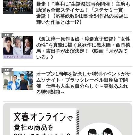
暴走！ “勝手に”生誕祭試写会開催！ 主演も
助演も全部ステイサム！「ステサミー賞」
爆誕！【応募総数941票 全54作品の栄冠に
輝いた作品とはー!?】
PR
《渡辺淳一原作＆娘・渡邉直子監督》“女性
の性”を真摯に描く意欲作に黒木瞳・西岡德
馬・吉田羊が出演決定！《映画『月がみて
いる』》
PR
オープン1周年を記念した特別イベントがサ
ムソナイト・ブラックレーベル銀座店で開
催 仕事も人生も自分らしく～笑顔あふれ
る特別対談～