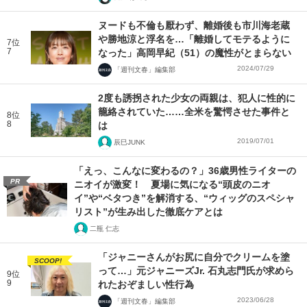
ヌードも不倫も厭わず、離婚後も市川海老蔵
や勝地涼と浮名を…「離婚してモテるように
7位
7
なった」高岡早紀（51）の魔性がとまらない
2024/07/29
「週刊文春」編集部
2度も誘拐された少女の両親は、犯人に性的に
籠絡されていた……全米を驚愕させた事件と
8位
8
は
2019/07/01
辰巳JUNK
「えっ、こんなに変わるの？」36歳男性ライターの
PR
ニオイが激変！ 夏場に気になる“頭皮のニオ
イ”や“ベタつき”を解消する、“ウィッグのスペシャ
リスト”が生み出した徹底ケアとは
二瓶 仁志
「ジャニーさんがお尻に自分でクリームを塗
SCOOP!
って…」元ジャニーズJr. 石丸志門氏が求めら
9位
9
れたおぞましい性行為
2023/06/28
「週刊文春」編集部