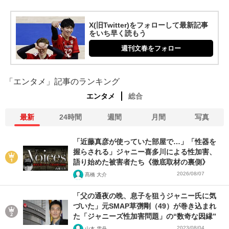
X(旧Twitter)をフォローして最新記事
をいち早く読もう
週刊文春をフォロー
「エンタメ」記事のランキング
エンタメ
総合
最新
24時間
週間
月間
写真
「近藤真彦が使っていた部屋で…」「性器を
握らされる」ジャニー喜多川による性加害、
語り始めた被害者たち《徹底取材の裏側》
2026/08/07
髙橋 大介
「父の通夜の晩、息子を狙うジャニー氏に気
づいた」元SMAP草彅剛（49）が巻き込まれ
た「ジャニーズ性加害問題」の“数奇な因縁”
2023/08/04
山本 雲丹