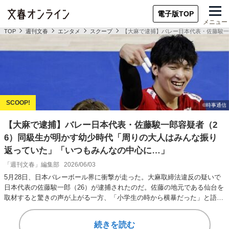
電子版TOP
メニュー
TOP
週刊文春
エンタメ
スクープ
【大麻で逮捕】バレー日本代表・佐藤駿一
【大麻で逮捕】バレー日本代表・佐藤駿一郎容疑者（2
6）同級生が明かす幼少時代「周りの大人はみんな振り
返っていた」「いつもみんなの中心に…」
「週刊文春」編集部
2026/06/03
5月28日、日本バレーボール界に衝撃が走った。大麻取締法違反の疑いで
日本代表の佐藤駿一郎（26）が逮捕されたのだ。佐藤の地元である仙台を
取材すると驚きの声が上がる一方、「小学生の時から横暴だった」と語る
同級生もいた…
続きを読む