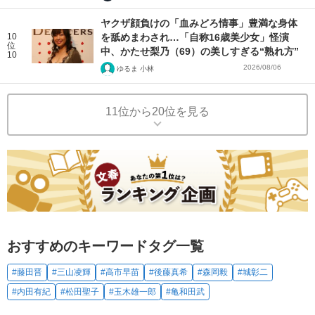
ヤクザ顔負けの「血みどろ情事」豊満な身体
10
を舐めまわされ…「自称16歳美少女」怪演
位
中、かたせ梨乃（69）の美しすぎる“熟れ方”
10
2026/08/06
ゆるま 小林
11位から20位を見る
おすすめのキーワードタグ一覧
#藤田晋
#三山凌輝
#高市早苗
#後藤真希
#森岡毅
#城彰二
#内田有紀
#松田聖子
#玉木雄一郎
#亀和田武