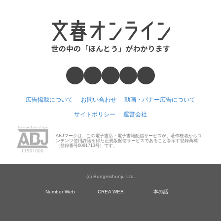
広告掲載について
お問い合わせ
動画・バナー広告について
サイトポリシー
運営会社
ABJマークは、この電子書店・電子書籍配信サービスが、著作権者からコ
ンテンツ使用許諾を得た正規版配信サービスであることを示す登録商標
（登録番号6091713号）です。
(c) Bungeishunju Ltd.
Number Web
CREA WEB
本の話