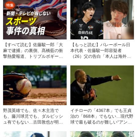
【すべて読む】佐藤駿一郎「大
【もっと読む】バレーボール日
麻で逮捕」の裏側、髙橋藍の衝
本代表・佐藤駿一郎容疑者
撃熱愛報道、トリプルボギー不
（26）父の告白「本人は海外で
倫…テレビ・新聞が報じないス
活躍したいと…」《六本木で
ポーツ事件簿
の“合コン写真”も》
野茂英雄でも、佐々木主浩で
イチローの「4367本」でも王貞
も、藤川球児でも、ダルビッシ
治の「868本」でもない…現代野
ュ有でもない…古田敦也が明か
球で最も破るのが難しい“アンタ
す“歴代最高のピッチャー”とは
ッチャブルレコード”とは