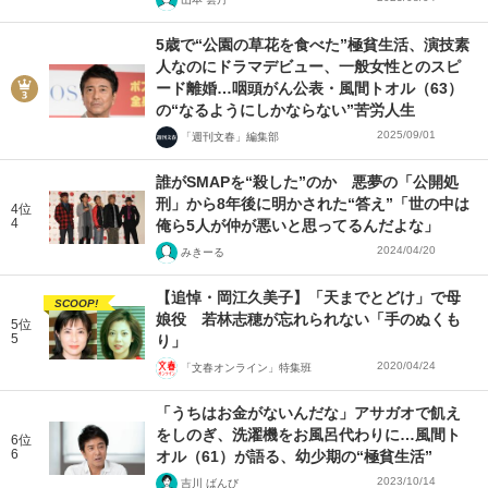
5歳で“公園の草花を食べた”極貧生活、演技素
人なのにドラマデビュー、一般女性とのスピ
ード離婚…咽頭がん公表・風間トオル（63）
の“なるようにしかならない”苦労人生
2025/09/01
「週刊文春」編集部
誰がSMAPを“殺した”のか 悪夢の「公開処
刑」から8年後に明かされた“答え”「世の中は
4位
4
俺ら5人が仲が悪いと思ってるんだよな」
2024/04/20
みきーる
【追悼・岡江久美子】「天までとどけ」で母
SCOOP!
娘役 若林志穂が忘れられない「手のぬくも
5位
5
り」
2020/04/24
「文春オンライン」特集班
「うちはお金がないんだな」アサガオで飢え
をしのぎ、洗濯機をお風呂代わりに…風間ト
6位
6
オル（61）が語る、幼少期の“極貧生活”
2023/10/14
吉川 ばんび