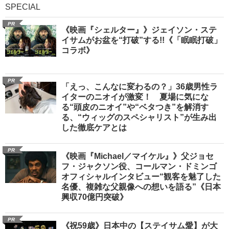
SPECIAL
PR
《映画『シェルター』》ジェイソン・ステ
イサムがお盆を“打破”する!!《「眠眠打破」
コラボ》
PR
「えっ、こんなに変わるの？」36歳男性ラ
イターのニオイが激変！ 夏場に気にな
る“頭皮のニオイ”や“ベタつき”を解消す
る、“ウィッグのスペシャリスト”が生み出
した徹底ケアとは
PR
《映画『Michael／マイケル』》父ジョセ
フ・ジャクソン役、コールマン・ドミンゴ
オフィシャルインタビュー“観客を魅了した
名優、複雑な父親像への想いを語る”《日本
興収70億円突破》
PR
《祝59歳》日本中の【ステイサム愛】が大