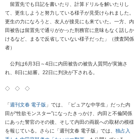
留置先でも日記を書いたり、計算ドリルを解いたりし
て、更生しようと努力している様子が見受けられました。
更生の力になろうと、友人が接見にも来ていた。一方、内
田被告は留置先で通りがかった刑務官に意味もなく話しか
けるなど、まるで反省していない様子だった」（捜査関係
者）
公判は6月3日～4日に内田被告の被告人質問が実施さ
れ、8日に結審。22日に判決が下される。
◇ ◇ ◇
「
週刊文春 電子版
」では、「ピュアな中学生」だった内
田が“性欲モンスター”になったきっかけ、内田と不倫関係
にあった警官のその後、そして内田の両親への取材の模様
を報じている。さらに「週刊文春 電子版」では、
独占入