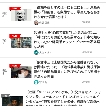
「敵機を落とすのは一にも二にも…」東條英
NEW
機の「無能さ」を象徴する、学生たちをあき
6位
6
れさせた“言葉”とは？
5時間前
保阪 正康
3万8千人を“恐怖で支配”した男の正体は…
NEW
「神に代わりお前たちを罰する」日本で知ら
7位
れていない“韓国版アウシュビッツ”の不条理
7
な結末
22時間前
大山 くまお
「飯塚幸三は上級国民だから逮捕されない」
NEW
は間違いだった…《池袋暴走事故》警視庁幹
8位
部が「自民党議員」に呼び出されても逮捕を
8
見送った理由
8時間前
守田 哲
《映画『Michael／マイケル』》父ジョセフ・ジャ
PR
クソン役、コールマン・ドミンゴ オフィシャルイ
ンタビュー“観客を魅了した名優、複雑な父親像へ