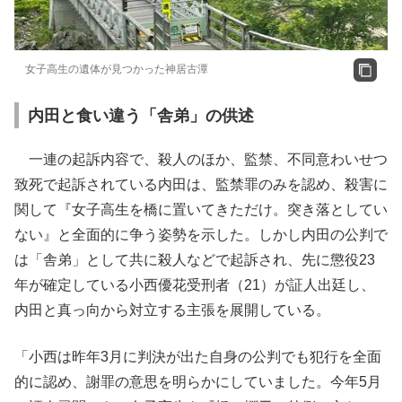
女子高生の遺体が見つかった神居古潭
内田と食い違う「舎弟」の供述
一連の起訴内容で、殺人のほか、監禁、不同意わいせつ
致死で起訴されている内田は、監禁罪のみを認め、殺害に
関して『女子高生を橋に置いてきただけ。突き落としてい
ない』と全面的に争う姿勢を示した。しかし内田の公判で
は「舎弟」として共に殺人などで起訴され、先に懲役23
年が確定している小西優花受刑者（21）が証人出廷し、
内田と真っ向から対立する主張を展開している。
「小西は昨年3月に判決が出た自身の公判でも犯行を全面
的に認め、謝罪の意思を明らかにしていました。今年5月