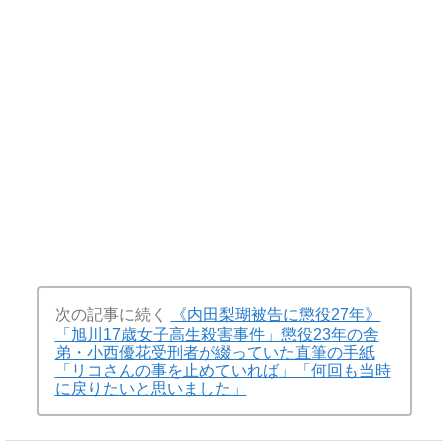
次の記事に続く
《内田梨瑚被告に懲役27年》
「旭川17歳女子高生殺害事件」懲役23年の舎
弟・小西優花受刑者が綴っていた直筆の手紙
「リコさんの事を止めていれば」「何回も当時
に戻りたいと思いました」