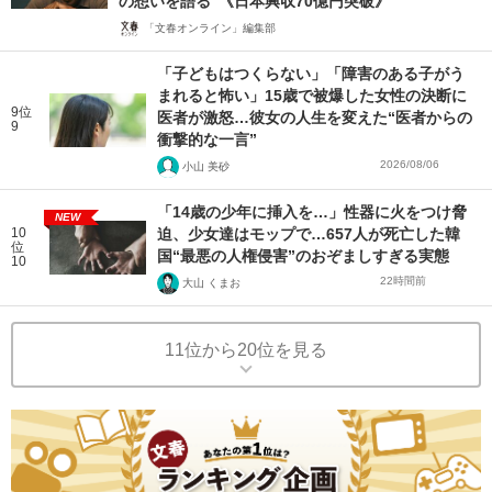
の想いを語る”《日本興収70億円突破》
「文春オンライン」編集部
「子どもはつくらない」「障害のある子がう
まれると怖い」15歳で被爆した女性の決断に
9位
医者が激怒…彼女の人生を変えた“医者からの
9
衝撃的な一言”
2026/08/06
小山 美砂
「14歳の少年に挿入を…」性器に火をつけ脅
NEW
10
迫、少女達はモップで…657人が死亡した韓
位
国“最悪の人権侵害”のおぞましすぎる実態
10
22時間前
大山 くまお
11位から20位を見る