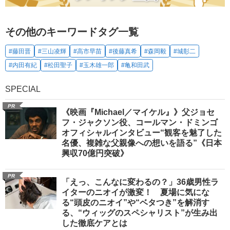
その他のキーワードタグ一覧
#藤田晋
#三山凌輝
#高市早苗
#後藤真希
#森岡毅
#城彰二
#内田有紀
#松田聖子
#玉木雄一郎
#亀和田武
SPECIAL
PR
《映画『Michael／マイケル』》父ジョセ
フ・ジャクソン役、コールマン・ドミンゴ
オフィシャルインタビュー“観客を魅了した
名優、複雑な父親像への想いを語る”《日本
興収70億円突破》
PR
「えっ、こんなに変わるの？」36歳男性ラ
イターのニオイが激変！ 夏場に気にな
る“頭皮のニオイ”や“ベタつき”を解消す
る、“ウィッグのスペシャリスト”が生み出
した徹底ケアとは