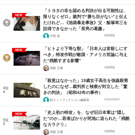
「トヨタの非を認める判決が出る可能性は、
NEW
限りなくゼロ」裁判で“勝ち目がない”と伝え
たけれど…《池袋暴走事故》父・飯塚幸三を
説得できなかった「長男の葛藤」
8時間前
守田 哲
「ヒトより下等な獣」「日本人は皆殺しにす
NEW
べき」特攻作戦が敵国・アメリカ世論に与え
た“残酷すぎる影響”
5時間前
保阪 正康
「殺意はなかった」19歳女子高生を強姦殺害
したのになぜ…裁判所と検察が対立した「驚
4位
4
きの判決」（昭和42年の事件）
2026/08/07
鉄人ノンフィクション編集部
「史上初の特攻」を、なぜ旧日本軍は“隠し
NEW
た”のか…若者ばかりが死地に送られた「残酷
5位
5
なカラクリ」
5時間前
保阪 正康