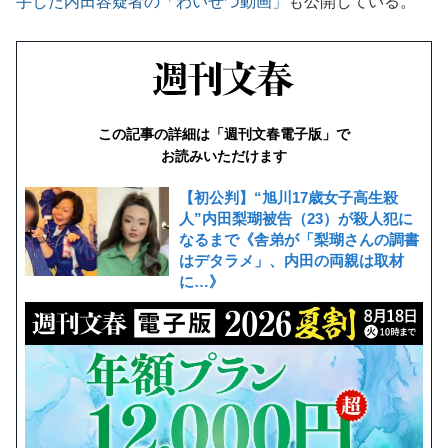
手した内田容疑者の「わいせつ動画」
も公開している。
この記事の詳細は「週刊文春電子版」で
お読みいただけます
【初公判】“旭川17歳女子高生殺
人”内田梨瑚被告（23）が殺人犯に
なるまで《舎弟が「梨瑚さんの調書
はデタラメ」、内田の両親は取材
に…》