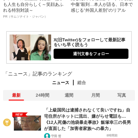
も人生も自分らしく～笑顔あふ
中傷”殺到…本人が語る、日本で
れる特別対談～
感じる“外国人差別”のリアル
PR（サムソナイト・ジャパン）
X(旧Twitter)をフォローして最新記事
をいち早く読もう
週刊文春をフォロー
「ニュース」記事のランキング
ニュース
総合
最新
24時間
週間
月間
写真
「上級国民は逮捕されなくて良いですね」自
NEW
宅住所がネットに流出、嫌がらせ電話も…
《12人死傷の池袋暴走事故》飯塚幸三の長男
が直面した「加害者家族への暴力」
8時間前
守田 哲