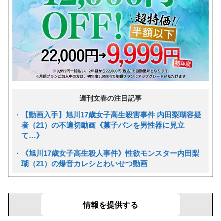
週刊文春の注目記事
【動画入手】旭川17歳女子高生殺害事件 内田梨瑚容疑
者（21）の不適切動画《菓子パンを男性器に見立
て…》
《旭川17歳女子高生殺人事件》性欲モンスター内田梨
瑚（21）の爆音カレシとわいせつ動画
文春リークス
あなたの目の前で起きた事件を募集！
情報を提供する