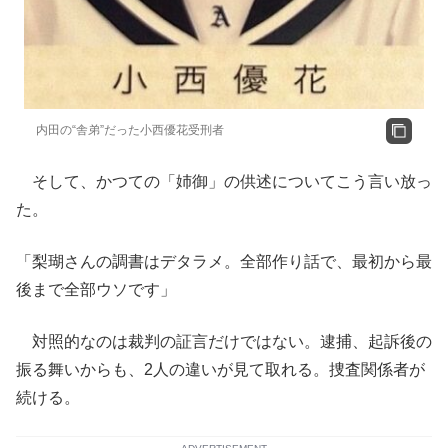
内田の“舎弟”だった小西優花受刑者
そして、かつての「姉御」の供述についてこう言い放っ
た。
「梨瑚さんの調書はデタラメ。全部作り話で、最初から最
後まで全部ウソです」
対照的なのは裁判の証言だけではない。逮捕、起訴後の
振る舞いからも、2人の違いが見て取れる。捜査関係者が
続ける。