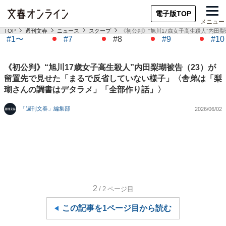
電子版TOP
メニュー
TOP
週刊文春
ニュース
スクープ
《初公判》“旭川17歳女子高生殺人”内
#1〜
#7
#8
#9
#10
《初公判》“旭川17歳女子高生殺人”内田梨瑚被告（23）が
留置先で見せた「まるで反省していない様子」〈舎弟は「梨
瑚さんの調書はデタラメ」「全部作り話」〉
「週刊文春」編集部
2026/06/02
2
/2
ページ目
この記事を1ページ目から読む