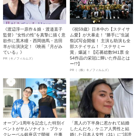
《渡辺淳一原作＆娘・渡邉直子
《祝59歳》日本中の【ステイサ
監督》“女性の性”を真摯に描く意
ム愛】が大暴走！ “勝手に”生誕
欲作に黒木瞳・西岡德馬・吉田
祭試写会開催！ 主演も助演も全
羊が出演決定！《映画『月がみ
部ステイサム！「ステサミー
ている』》
賞」爆誕！【応募総数941票 全
54作品の栄冠に輝いた作品とは
PR（キノフィルムズ）
ー!?】
PR（（株）キノフィルムズ）
オープン1周年を記念した特別イ
「黒人の下半身に惹かれて結婚
ベントがサムソナイト・ブラッ
したんだろ」ケニア人男性と結
クレーベル銀座店で開催 仕事
婚した日本人女性（31）に“誹謗