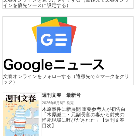
インを優先ソースに設定する）
文春オンラインをフォローする
（遷移先で☆マークをクリ
ック）
週刊文春 最新号
2026年8月6日 発売
木原事件に新展開 重要参考人が初告白
「木原誠二・元副長官の妻から前夫の
怪死現場に呼びだされた」【週刊文春
目次】