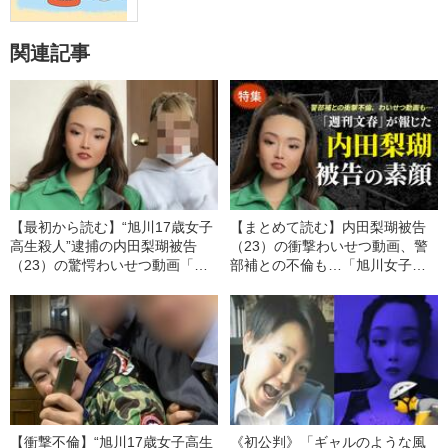
関連記事
【最初から読む】“旭川17歳女子
【まとめて読む】内田梨瑚被告
高生殺人”逮捕の内田梨瑚被告
（23）の衝撃わいせつ動画、警
（23）の驚愕わいせつ動画「彼
部補との不倫も…「旭川女子高
女のモンスターぶりがわか
生殺害事件」週刊文春スクープ
る…」
まとめ
【衝撃不倫】“旭川17歳女子高生
《初公判》「ギャルのような風