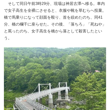
そして同日午前3時29分、現場は神居古潭へ移る。車内
で女子高生を全裸にさせると、衣服や靴を草むらへ投棄。
橋で馬乗りになって顔面を殴り、首を絞めたのち、同41
分、橋の欄干に座らせた。その後、「落ちろ」「死ねや」
と罵ったのち、女子高生を橋から落として殺害したとい
う。