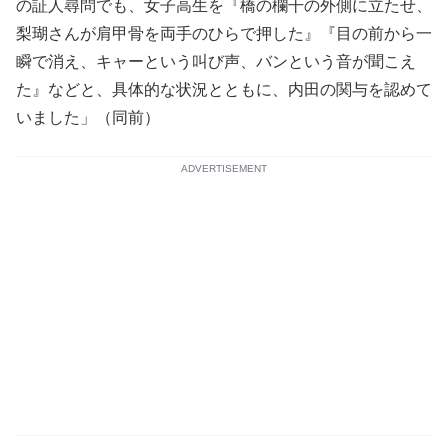
の証人尋問でも、女子高生を『橋の欄干の外側に立たせ、
梨瑚さんが肩甲骨を両手のひらで押した』『目の前から一
瞬で消え、キャーという叫び声、バンという音が聞こえ
た』などと、具体的な状況とともに、内田の関与を認めて
いました」（同前）
ADVERTISEMENT