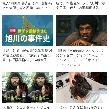
殺人”内田梨瑚被告（23）警部補
貌で、本指名が一人」“旭川17歳
との大胆すぎる不倫「誰とでも
女子高生殺人” 内田梨瑚被告
すぐヤる」「事件担当刑事
（23）の“イケイケ”ニュークラ
と…」
勤務の実態「月に20万円近く売
り上げていた」
【旭川】旭山動物園“死体遺棄”鈴
《映画『Michael／マイケル』》
木達也容疑者、17歳女子高生殺
父ジョセフ・ジャクソン役、コ
害・内田梨瑚被告、14歳女子凍
ールマン・ドミンゴ オフィシャ
死“壮絶イジメ”…衝撃事件が続
ルインタビュー“観客を魅了した
PR（キノフィルムズ）
発、旭川で何が起きているのか
名優、複雑な父親像への想いを
語る”《日本興収70億円突破》
《映画『シェルター』》ジェイ
「えっ、こんなに変わるの？」