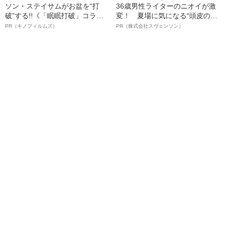
ソン・ステイサムがお盆を“打
36歳男性ライターのニオイが激
破”する!!《「眠眠打破」コラ
変！ 夏場に気になる“頭皮のニ
ボ》
オイ”や“ベタつき”を解消す
PR（キノフィルムズ）
PR（株式会社スヴェンソン）
る、“ウィッグのスペシャリス
ト”が生み出した徹底ケアとは