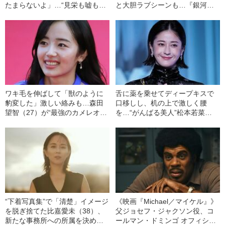
たまらないよ」…“見栄も嘘もあ
と大胆ラブシーンも…『銀河の
る女”野呂佳代（42）が引っ張り
一票』主演・黒木華（36）の“素
だこになれた理由《「銀河の一
顔”
票」で話題》
ワキ毛を伸ばして「獣のように
舌に薬を乗せてディープキスで
豹変した」激しい絡みも…森田
口移しし、机の上で激しく腰
望智（27）が“最強のカメレオン
を…“がんばる美人”松本若菜
女優”になるまで
（40）の飾らない女優人生
“下着写真集”で「清楚」イメージ
《映画『Michael／マイケル』》
を脱ぎ捨てた比嘉愛未（38）、
父ジョセフ・ジャクソン役、コ
新たな事務所への所属を決めた
ールマン・ドミンゴ オフィシャ