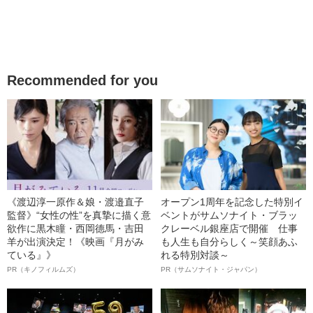
Recommended for you
《渡辺淳一原作＆娘・渡邉直子
オープン1周年を記念した特別イ
監督》“女性の性”を真摯に描く意
ベントがサムソナイト・ブラッ
欲作に黒木瞳・西岡德馬・吉田
クレーベル銀座店で開催 仕事
羊が出演決定！《映画『月がみ
も人生も自分らしく～笑顔あふ
ている』》
れる特別対談～
PR（キノフィルムズ）
PR（サムソナイト・ジャパン）