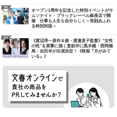
PR
オープン1周年を記念した特別イベントがサ
ムソナイト・ブラックレーベル銀座店で開
催 仕事も人生も自分らしく～笑顔あふれ
る特別対談～
PR
《渡辺淳一原作＆娘・渡邉直子監督》“女性
の性”を真摯に描く意欲作に黒木瞳・西岡德
馬・吉田羊が出演決定！《映画『月がみて
いる』》