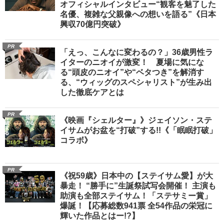
オフィシャルインタビュー“観客を魅了した
名優、複雑な父親像への想いを語る”《日本
興収70億円突破》
PR
「えっ、こんなに変わるの？」36歳男性ラ
イターのニオイが激変！ 夏場に気にな
る“頭皮のニオイ”や“ベタつき”を解消す
る、“ウィッグのスペシャリスト”が生み出
した徹底ケアとは
PR
《映画『シェルター』》ジェイソン・ステ
イサムがお盆を“打破”する!!《「眠眠打破」
コラボ》
PR
《祝59歳》日本中の【ステイサム愛】が大
暴走！ “勝手に”生誕祭試写会開催！ 主演も
助演も全部ステイサム！「ステサミー賞」
爆誕！【応募総数941票 全54作品の栄冠に
輝いた作品とはー!?】