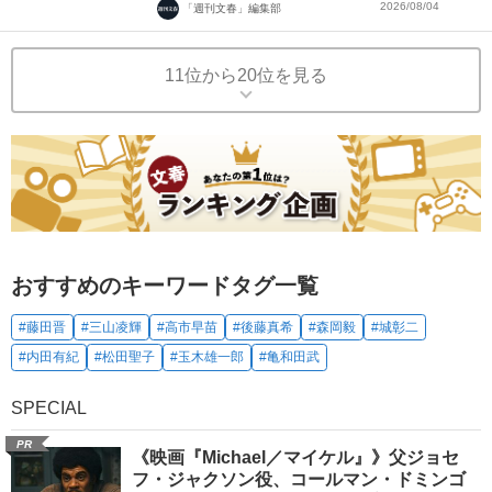
2026/08/04
「週刊文春」編集部
11位から20位を見る
おすすめのキーワードタグ一覧
#藤田晋
#三山凌輝
#高市早苗
#後藤真希
#森岡毅
#城彰二
#内田有紀
#松田聖子
#玉木雄一郎
#亀和田武
SPECIAL
PR
《映画『Michael／マイケル』》父ジョセ
フ・ジャクソン役、コールマン・ドミンゴ