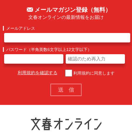
メールマガジン登録（無料）
文春オンラインの最新情報をお届け
メールアドレス
パスワード（半角英数6文字以上12文字以下）
利用規約を確認する
利用規約に同意します