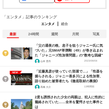
「エンタメ」記事のランキング
エンタメ
総合
最新
24時間
週間
月間
写真
「父の通夜の晩、息子を狙うジャニー氏に気
づいた」元SMAP草彅剛（49）が巻き込まれ
た「ジャニーズ性加害問題」の“数奇な因縁”
2023/08/04
山本 雲丹
「近藤真彦が使っていた部屋で…」「性器を
NEW
握らされる」ジャニー喜多川による性加害、
語り始めた被害者たち《徹底取材の裏側》
13時間前
髙橋 大介
2度も誘拐された少女の両親は、犯人に性的に
籠絡されていた……全米を驚愕させた事件と
は