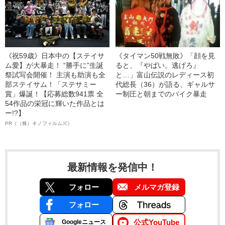
《祝59歳》日本中の【ステイサ
《タイマン50戦無敗》「顔を見
ム愛】が大暴走！ “勝手に”生誕
ると、『やばい。逃げろ』
祭試写会開催！ 主演も助演も全
と…」富山伝説のレディース初
部ステイサム！「ステサミー
代総長（36）が語る、ギャルサ
賞」爆誕！【応募総数941票 全
ー制圧と朝までのバイク暴走
54作品の栄冠に輝いた作品とは
ー!?】
PR（（株）キノフィルムズ）
最新情報を発信中！
フォロー
メルマガ登録
フォロー
公式YouTube
Googleニュース