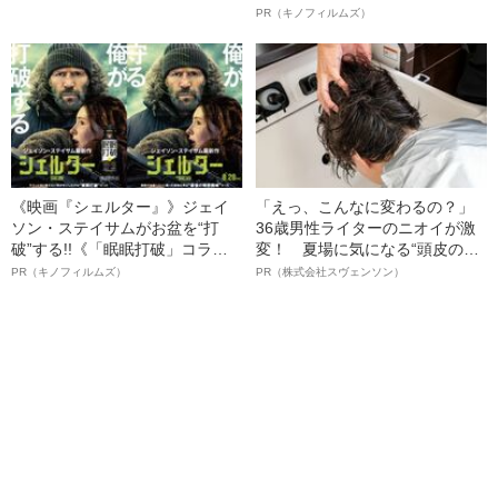
ワケ
ルインタビュー“観客を魅了した
PR（キノフィルムズ）
名優、複雑な父親像への想いを
語る”《日本興収70億円突破》
《映画『シェルター』》ジェイ
「えっ、こんなに変わるの？」
ソン・ステイサムがお盆を“打
36歳男性ライターのニオイが激
破”する!!《「眠眠打破」コラ
変！ 夏場に気になる“頭皮のニ
ボ》
オイ”や“ベタつき”を解消す
PR（キノフィルムズ）
PR（株式会社スヴェンソン）
る、“ウィッグのスペシャリス
ト”が生み出した徹底ケアとは