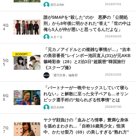
2019/07/01
辰巳JUNK
誰がSMAPを“殺した”のか 悪夢の「公開処
刑」から8年後に明かされた“答え”「世の中は
4位
4
俺ら5人が仲が悪いと思ってるんだよな」
2024/04/20
みきーる
「元カノアイドルとの複雑な事情が…」“吉本
SCOOP!
の美容番長”レインボー池田直人(31)が元AKB
5位
篠崎彩奈（28）と2泊3日“超親密”韓国旅行
5
《スクープ撮》
2024/12/02
「週刊文春」編集部
「パートナーが一晩中セックスしていて寝ら
れない」と解散に至った女子ペアも…オリン
6位
6
ピック選手村の“知られざる性事情”とは
2024/07/30
辰巳JUNK
ヤクザ顔負けの「血みどろ情事」豊満な身体
を舐めまわされ…「自称16歳美少女」怪演
7位
7
中、かたせ梨乃（69）の美しすぎる“熟れ方”