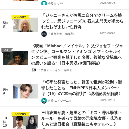
2026/08/06
ゆるま 小林
「ジャニーさんがお尻に自分でクリームを塗
SCOOP!
って…」元ジャニーズJr. 石丸志門氏が求めら
8位
8
れたおぞましい性行為
2023/06/28
「週刊文春」編集部
《映画『Michael／マイケル』》父ジョセフ・ジャ
PR
クソン役、コールマン・ドミンゴ オフィシャルイ
ンタビュー“観客を魅了した名優、複雑な父親像へ
の想いを語る”《日本興収70億円突破》
「文春オンライン」編集部
「軽率な発言だった」韓国で批判が殺到→謝
罪したことも…ENHYPEN日本人メンバー・ニ
9位
9
キ（19）の“本当の評判”〈現地記者が解説〉
2024/12/09
吉崎 エイジーニョ
三山凌輝が妻・趣里との「キス・濡れ場禁止
SCOOP!
10
ルール」を破って既婚の元宝塚女優・花乃ま
位
りあと連日密会《直撃後にもホテルへ…》
10