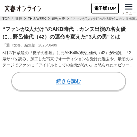
電子版TOP
メニュー
TOP
連載
THIS WEEK
週刊文春
“ファンが2人だけ”のAKB時代→カンヌ出
“ファンが2人だけ”のAKB時代→カンヌ出演の名女優
に…野呂佳代（42）の運命を変えた“3人の男”とは
「週刊文春」編集部
2026/06/09
5月27日放送の『徹子の部屋』に元AKB48の野呂佳代（42）が出演。「2
歳サバを読み、加工した写真でオーディションを受けた過去や、最初のス
テージでファンに『アイドルとしての自覚がない』と怒られたエピソード
を明かし…
続きを読む