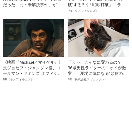
だった「元・未解決事件」が動
破”する!!《「眠眠打破」コラ
き出した“驚きの展開”
ボ》
PR（キノフィルムズ）
《映画『Michael／マイケル』》
「えっ、こんなに変わるの？」
父ジョセフ・ジャクソン役、コ
36歳男性ライターのニオイが激
ールマン・ドミンゴ オフィシャ
変！ 夏場に気になる“頭皮のニ
ルインタビュー“観客を魅了した
オイ”や“ベタつき”を解消す
PR（キノフィルムズ）
PR（株式会社スヴェンソン）
名優、複雑な父親像への想いを
る、“ウィッグのスペシャリス
語る”《日本興収70億円突破》
ト”が生み出した徹底ケアとは