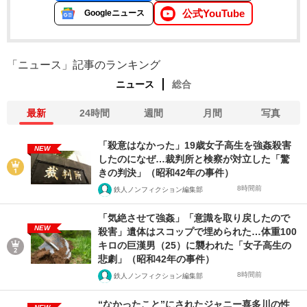
公式YouTube
Googleニュース
「ニュース」記事のランキング
ニュース
総合
最新
24時間
週間
月間
写真
「殺意はなかった」19歳女子高生を強姦殺害
NEW
したのになぜ…裁判所と検察が対立した「驚
きの判決」（昭和42年の事件）
8時間前
鉄人ノンフィクション編集部
「気絶させて強姦」「意識を取り戻したので
NEW
殺害」遺体はスコップで埋められた…体重100
キロの巨漢男（25）に襲われた「女子高生の
悲劇」（昭和42年の事件）
8時間前
鉄人ノンフィクション編集部
“なかったこと”にされたジャニー喜多川の性