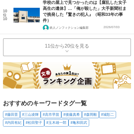
学校の屋上で見つかったのは【腐乱した女子
高生の遺体】…「俺が殺した」大手新聞社ま
10
で挑発した『驚きの犯人』（昭和33年の事
位
10
件）
2026/07/03
鉄人ノンフィクション編集部
11位から20位を見る
おすすめのキーワードタグ一覧
#藤田晋
#三山凌輝
#高市早苗
#後藤真希
#森岡毅
#城彰二
#内田有紀
#松田聖子
#玉木雄一郎
#亀和田武