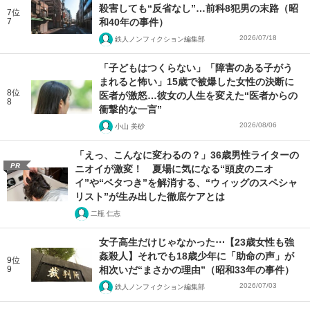
殺害しても“反省なし”…前科8犯男の末路（昭
7位
7
和40年の事件）
2026/07/18
鉄人ノンフィクション編集部
「子どもはつくらない」「障害のある子がう
まれると怖い」15歳で被爆した女性の決断に
8位
医者が激怒…彼女の人生を変えた“医者からの
8
衝撃的な一言”
2026/08/06
小山 美砂
「えっ、こんなに変わるの？」36歳男性ライターの
PR
ニオイが激変！ 夏場に気になる“頭皮のニオ
イ”や“ベタつき”を解消する、“ウィッグのスペシャ
リスト”が生み出した徹底ケアとは
二瓶 仁志
女子高生だけじゃなかった⋯【23歳女性も強
姦殺人】それでも18歳少年に「助命の声」が
9位
9
相次いだ“まさかの理由”（昭和33年の事件）
2026/07/03
鉄人ノンフィクション編集部