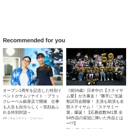
Recommended for you
オープン1周年を記念した特別イ
《祝59歳》日本中の【ステイサ
ベントがサムソナイト・ブラッ
ム愛】が大暴走！ “勝手に”生誕
クレーベル銀座店で開催 仕事
祭試写会開催！ 主演も助演も全
も人生も自分らしく～笑顔あふ
部ステイサム！「ステサミー
れる特別対談～
賞」爆誕！【応募総数941票 全
54作品の栄冠に輝いた作品とは
PR（サムソナイト・ジャパン）
ー!?】