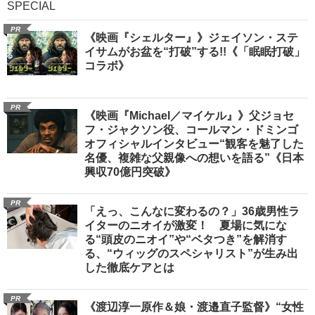
SPECIAL
PR
《映画『シェルター』》ジェイソン・ステ
イサムがお盆を“打破”する!!《「眠眠打破」
コラボ》
PR
《映画『Michael／マイケル』》父ジョセ
フ・ジャクソン役、コールマン・ドミンゴ
オフィシャルインタビュー“観客を魅了した
名優、複雑な父親像への想いを語る”《日本
興収70億円突破》
PR
「えっ、こんなに変わるの？」36歳男性ラ
イターのニオイが激変！ 夏場に気にな
る“頭皮のニオイ”や“ベタつき”を解消す
る、“ウィッグのスペシャリスト”が生み出
した徹底ケアとは
PR
《渡辺淳一原作＆娘・渡邉直子監督》“女性