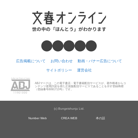
広告掲載について
お問い合わせ
動画・バナー広告について
サイトポリシー
運営会社
ABJマークは、この電子書店・電子書籍配信サービスが、著作権者からコ
ンテンツ使用許諾を得た正規版配信サービスであることを示す登録商標
（登録番号6091713号）です。
(c) Bungeishunju Ltd.
Number Web
CREA WEB
本の話