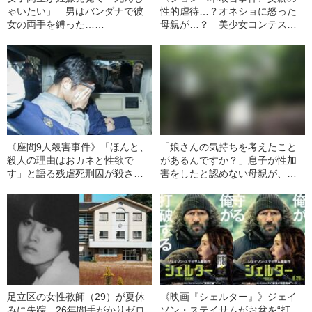
ゃいたい」 男はバンダナで彼
性的虐待…？オネショに怒った
女の両手を縛った……
母親が…？ 美少女コンテスト
常連の6歳の娘の殺害で、家族が
疑われたワケ
《座間9人殺害事件》「ほんと、
「娘さんの気持ちを考えたこと
殺人の理由はおカネと性欲で
があるんですか？」息子が性加
す」と語る残虐死刑囚が殺さな
害をしたと認めない母親が、逆
かった“3人の女性”
に被害女性（18）を責めた“身勝
手すぎる一言”とは
足立区の女性教師（29）が夏休
《映画『シェルター』》ジェイ
みに失踪…26年間手がかりゼロ
ソン・ステイサムがお盆を“打