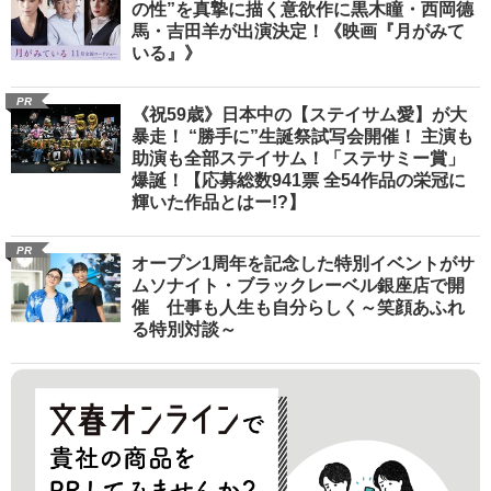
の性”を真摯に描く意欲作に黒木瞳・西岡德
馬・吉田羊が出演決定！《映画『月がみて
いる』》
PR
《祝59歳》日本中の【ステイサム愛】が大
暴走！ “勝手に”生誕祭試写会開催！ 主演も
助演も全部ステイサム！「ステサミー賞」
爆誕！【応募総数941票 全54作品の栄冠に
輝いた作品とはー!?】
PR
オープン1周年を記念した特別イベントがサ
ムソナイト・ブラックレーベル銀座店で開
催 仕事も人生も自分らしく～笑顔あふれ
る特別対談～