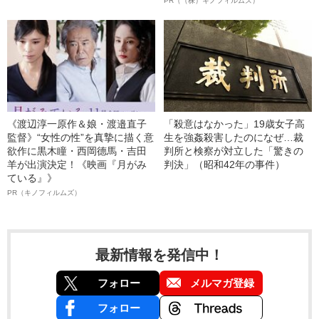
PR（（株）キノフィルムズ）
《渡辺淳一原作＆娘・渡邉直子
「殺意はなかった」19歳女子高
監督》“女性の性”を真摯に描く意
生を強姦殺害したのになぜ…裁
欲作に黒木瞳・西岡德馬・吉田
判所と検察が対立した「驚きの
羊が出演決定！《映画『月がみ
判決」（昭和42年の事件）
ている』》
PR（キノフィルムズ）
最新情報を発信中！
フォロー
メルマガ登録
フォロー