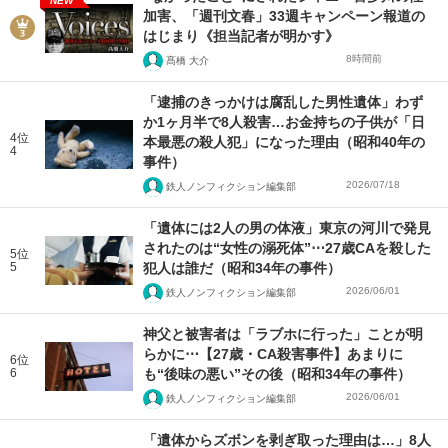
NEW
加害、「週刊文春」33週キャンペーン報道の
はじまり《担当記者が明かす》
8時間前
髙橋 大介
「逮捕のきっかけは腐乱した男性遺体」わず
か1ヶ月半で8人殺害…お金持ちの子供が「日
4位
本最悪の殺人犯」になった理由（昭和40年の
4
事件）
2026/07/18
鉄人ノンフィクション編集部
「遺体には2人の男の体液」東京の河川で発見
されたのは“女性の溺死体”⋯27歳CAを殺した
5位
5
犯人は誰だ（昭和34年の事件）
2026/06/01
鉄人ノンフィクション編集部
神父と被害者は「ラブホに行った」ことが明
らかに⋯【27歳・CA殺害事件】あまりに
6位
6
も“後味の悪い”その後（昭和34年の事件）
2026/06/01
鉄人ノンフィクション編集部
「遺体からズボンを剥ぎ取った理由は…」8人