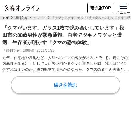
電子版TOP
メニュー
TOP
週刊文春
ニュース
「クマがいます。ガラス1枚で睨み合いしています」秋
「クマがいます。ガラス1枚で睨み合いしています」秋
田市の88歳男性が緊急通報、自宅でツキノワグマと遭
遇…生存者が明かす「クマの恐怖体験」
「週刊文春」編集部
2026/06/20
近年、住宅地や農地など、人里へのクマの出没が相次いでいる。時にその
凶暴性を剥き出しにして人に襲い掛かるクマに遭遇した時、我々はどう対
処すればよいのか。総力取材で明らかになった、クマの恐るべき実態と
は？◆ ◆ ◆「朝…
続きを読む