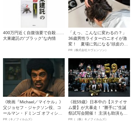
400万円近く自腹強要で自殺……
「えっ、こんなに変わるの？」
大東建託の“ブラック”な内情
36歳男性ライターのニオイが激
変！ 夏場に気になる“頭皮のニ
オイ”や“ベタつき”を解消す
PR（株式会社スヴェンソン）
る、“ウィッグのスペシャリス
ト”が生み出した徹底ケアとは
《映画『Michael／マイケル』》
《祝59歳》日本中の【ステイサ
父ジョセフ・ジャクソン役、コ
ム愛】が大暴走！ “勝手に”生誕
ールマン・ドミンゴ オフィシャ
祭試写会開催！ 主演も助演も全
ルインタビュー“観客を魅了した
部ステイサム！「ステサミー
PR（キノフィルムズ）
PR（（株）キノフィルムズ）
名優、複雑な父親像への想いを
賞」爆誕！【応募総数941票 全
語る”《日本興収70億円突破》
54作品の栄冠に輝いた作品とは