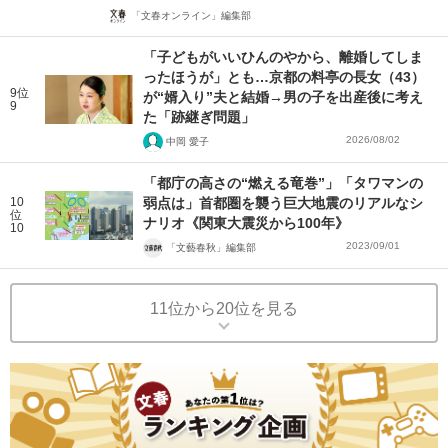
「文春オンライン」編集部
「子どもがいいひんのやから、離婚してしま
ったほうが」とも…京都の料亭の長女（43）
9位
が“婿入り”夫と結婚→男の子を出産後に考え
9
た「跡継ぎ問題」
2026/08/02
中岡 愛子
「都庁の高さの“燃える竜巻”」「タワマンの
10
弱点は」首都圏を襲う巨大地震のリアルなシ
位
ナリオ《関東大震災から100年》
10
2023/09/01
「文藝春秋」編集部
11位から20位を見る