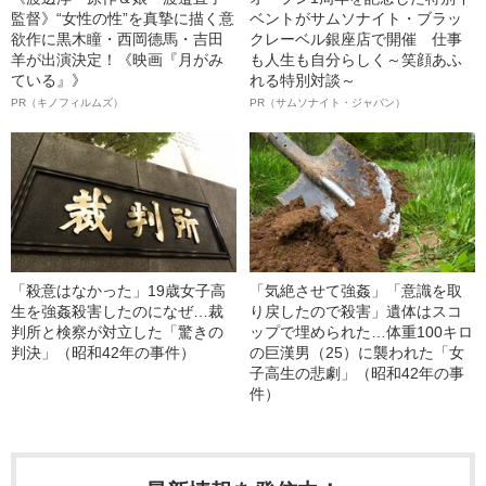
監督》“女性の性”を真摯に描く意
ベントがサムソナイト・ブラッ
欲作に黒木瞳・西岡德馬・吉田
クレーベル銀座店で開催 仕事
羊が出演決定！《映画『月がみ
も人生も自分らしく～笑顔あふ
ている』》
れる特別対談～
PR（キノフィルムズ）
PR（サムソナイト・ジャパン）
「殺意はなかった」19歳女子高
「気絶させて強姦」「意識を取
生を強姦殺害したのになぜ…裁
り戻したので殺害」遺体はスコ
判所と検察が対立した「驚きの
ップで埋められた…体重100キロ
判決」（昭和42年の事件）
の巨漢男（25）に襲われた「女
子高生の悲劇」（昭和42年の事
件）