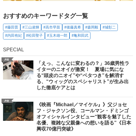
おすすめのキーワードタグ一覧
#藤田晋
#三山凌輝
#高市早苗
#後藤真希
#森岡毅
#城彰二
#内田有紀
#松田聖子
#玉木雄一郎
#亀和田武
SPECIAL
PR
「えっ、こんなに変わるの？」36歳男性ラ
イターのニオイが激変！ 夏場に気にな
る“頭皮のニオイ”や“ベタつき”を解消す
る、“ウィッグのスペシャリスト”が生み出
した徹底ケアとは
PR
《映画『Michael／マイケル』》父ジョセ
フ・ジャクソン役、コールマン・ドミンゴ
オフィシャルインタビュー“観客を魅了した
名優、複雑な父親像への想いを語る”《日本
興収70億円突破》