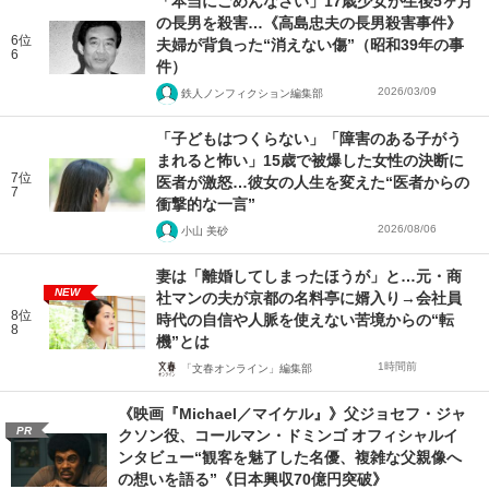
「本当にごめんなさい」17歳少女が生後5ヶ月
の長男を殺害…《高島忠夫の長男殺害事件》
6位
夫婦が背負った“消えない傷”（昭和39年の事
6
件）
2026/03/09
鉄人ノンフィクション編集部
「子どもはつくらない」「障害のある子がう
まれると怖い」15歳で被爆した女性の決断に
7位
医者が激怒…彼女の人生を変えた“医者からの
7
衝撃的な一言”
2026/08/06
小山 美砂
妻は「離婚してしまったほうが」と…元・商
NEW
社マンの夫が京都の名料亭に婿入り→会社員
8位
時代の自信や人脈を使えない苦境からの“転
8
機”とは
1時間前
「文春オンライン」編集部
《映画『Michael／マイケル』》父ジョセフ・ジャ
PR
クソン役、コールマン・ドミンゴ オフィシャルイ
ンタビュー“観客を魅了した名優、複雑な父親像へ
の想いを語る”《日本興収70億円突破》