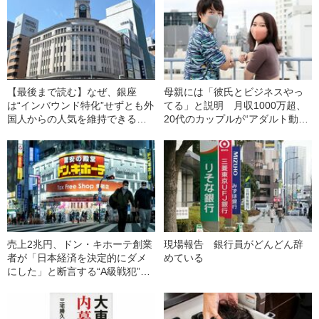
【最後まで読む】なぜ、銀座
母親には「彼氏とビジネスやっ
は“インバウンド特化”せずとも外
てる」と説明 月収1000万超、
国人からの人気を維持できるの
20代のカップルが“アダルト動画
か…本来の魅力を失いつつある
配信”を始めたわけ
「浅草」「京都」との決定的な
違い
売上2兆円、ドン・キホーテ創業
現場報告 銀行員がどんどん辞
者が「日本経済を決定的にダメ
めている
にした」と断言する“A級戦犯”と
は？