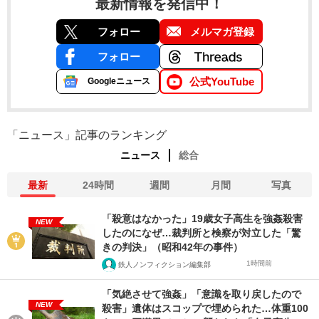
最新情報を発信中！
フォロー
メルマガ登録
フォロー
公式YouTube
Googleニュース
「ニュース」記事のランキング
ニュース
総合
最新
24時間
週間
月間
写真
「殺意はなかった」19歳女子高生を強姦殺害
NEW
したのになぜ…裁判所と検察が対立した「驚
きの判決」（昭和42年の事件）
1時間前
鉄人ノンフィクション編集部
「気絶させて強姦」「意識を取り戻したので
NEW
殺害」遺体はスコップで埋められた…体重100