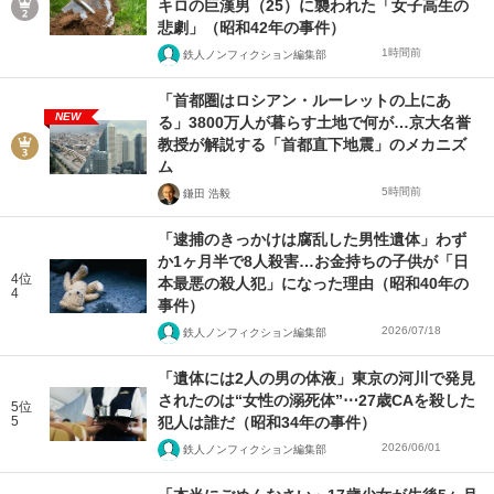
キロの巨漢男（25）に襲われた「女子高生の
悲劇」（昭和42年の事件）
1時間前
鉄人ノンフィクション編集部
「首都圏はロシアン・ルーレットの上にあ
NEW
る」3800万人が暮らす土地で何が…京大名誉
教授が解説する「首都直下地震」のメカニズ
ム
5時間前
鎌田 浩毅
「逮捕のきっかけは腐乱した男性遺体」わず
か1ヶ月半で8人殺害…お金持ちの子供が「日
4位
本最悪の殺人犯」になった理由（昭和40年の
4
事件）
2026/07/18
鉄人ノンフィクション編集部
「遺体には2人の男の体液」東京の河川で発見
されたのは“女性の溺死体”⋯27歳CAを殺した
5位
5
犯人は誰だ（昭和34年の事件）
2026/06/01
鉄人ノンフィクション編集部