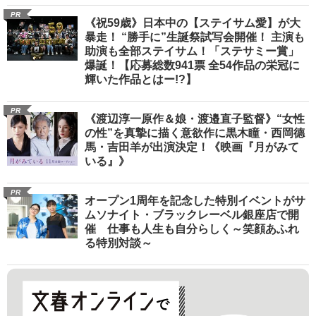
PR
《祝59歳》日本中の【ステイサム愛】が大
暴走！ “勝手に”生誕祭試写会開催！ 主演も
助演も全部ステイサム！「ステサミー賞」
爆誕！【応募総数941票 全54作品の栄冠に
輝いた作品とはー!?】
PR
《渡辺淳一原作＆娘・渡邉直子監督》“女性
の性”を真摯に描く意欲作に黒木瞳・西岡德
馬・吉田羊が出演決定！《映画『月がみて
いる』》
PR
オープン1周年を記念した特別イベントがサ
ムソナイト・ブラックレーベル銀座店で開
催 仕事も人生も自分らしく～笑顔あふれ
る特別対談～