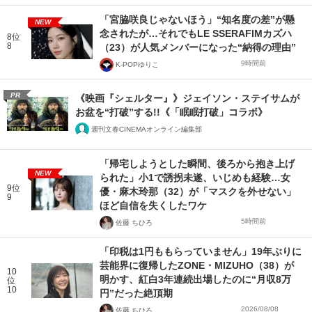
「宮脇咲良じゃないほう」“知名度の差”が懸
NEW
念されたが…それでもLE SSERAFIMカズハ
8位
8
（23）が人気メンバーになった“納得の理由”
9時間前
K-POPゆりこ
PR
《映画『シェルター』》ジェイソン・ステイサムが
お盆を“打破”する!!《「眠眠打破」コラボ》
週刊文春CINEMAオンライン編集部
「帰宅しようとした瞬間、後ろから抱き上げ
NEW
られた」小1で誘拐未遂、いじめも経験…女
9位
優・麻木玲那（32）が「マスクを外せない」
9
ほど自信を失くしたワケ
5時間前
佐藤 ちひろ
「印税は1円ももらっていません」19年ぶりに
芸能界に復帰したZONE・MIZUHO（38）が
10
明かす、紅白3年連続出場したのに“月収8万
位
10
円”だった絶頂期
2026/08/08
佐藤 ちひろ