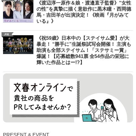
《渡辺淳一原作＆娘・渡邉直子監督》“女性
の性”を真摯に描く意欲作に黒木瞳・西岡德
馬・吉田羊が出演決定！《映画『月がみて
いる』》
PR
《祝59歳》日本中の【ステイサム愛】が大
暴走！ “勝手に”生誕祭試写会開催！ 主演も
助演も全部ステイサム！「ステサミー賞」
爆誕！【応募総数941票 全54作品の栄冠に
輝いた作品とはー!?】
PRESENT & EVENT