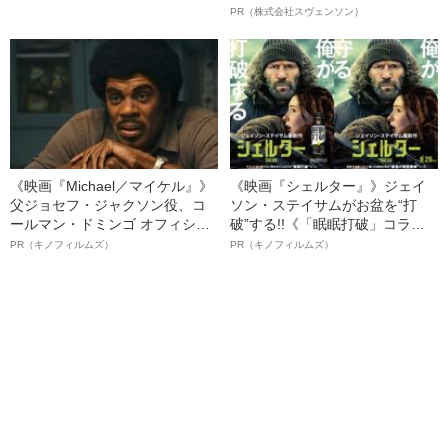
る思いを持ち、まったく異なる
オイ”や“ベタつき”を解消す
PR（株式会社スヴェンソン）
経験をする。親は最初の子供を
る、“ウィッグのスペシャリス
得たことで変わっていくから
ト”が生み出した徹底ケアとは
——」『センチメンタル・バリ
ュー』インタビュー
《映画『Michael／マイケル』》
《映画『シェルター』》ジェイ
父ジョセフ・ジャクソン役、コ
ソン・ステイサムがお盆を“打
ールマン・ドミンゴ オフィシャ
破”する!!《「眠眠打破」コラ
ルインタビュー“観客を魅了した
ボ》
PR（キノフィルムズ）
PR（キノフィルムズ）
名優、複雑な父親像への想いを
語る”《日本興収70億円突破》