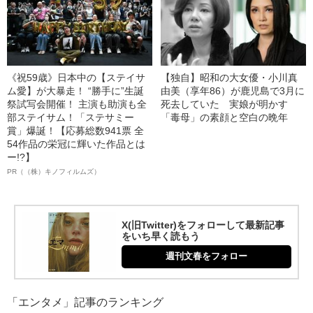
《祝59歳》日本中の【ステイサ
【独自】昭和の大女優・小川真
ム愛】が大暴走！ “勝手に”生誕
由美（享年86）が鹿児島で3月に
祭試写会開催！ 主演も助演も全
死去していた 実娘が明かす
部ステイサム！「ステサミー
「毒母」の素顔と空白の晩年
賞」爆誕！【応募総数941票 全
54作品の栄冠に輝いた作品とは
ー!?】
PR（（株）キノフィルムズ）
X(旧Twitter)をフォローして最新記事
をいち早く読もう
週刊文春をフォロー
「エンタメ」記事のランキング