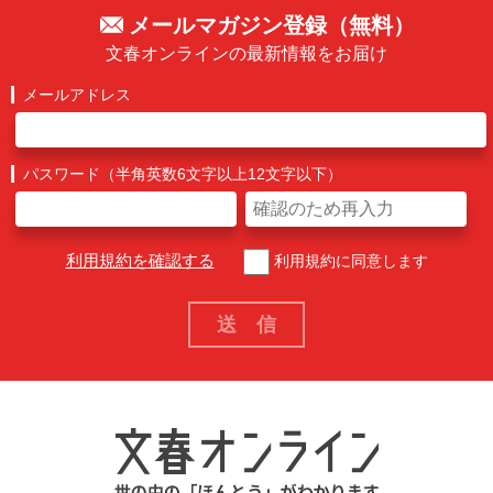
メールマガジン登録（無料）
文春オンラインの最新情報をお届け
メールアドレス
パスワード（半角英数6文字以上12文字以下）
利用規約を確認する
利用規約に同意します