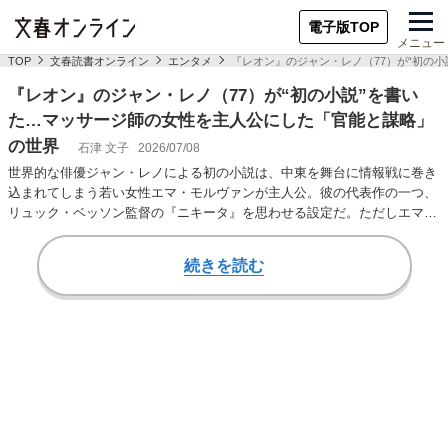
電子版TOP
メニュー
TOP
文春読書オンライン
エンタメ
『レオン』のジャン・レノ（77）が“初の
『レオン』のジャン・レノ（77）が“初の小説”を書い
た…マッサージ師の女性を主人公にした「官能と謀略」
の世界
石津 文子
2026/07/08
世界的な俳優ジャン・レノによる初の小説は、中東を舞台に情報戦に巻き
込まれてしまう若い女性エマ・モルヴァンが主人公。彼の代表作の一つ、
リュック・ベッソン監督の『ニキータ』を思わせる設定だ。ただしエマは
暗殺や武器とは無…
続きを読む