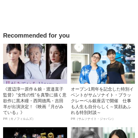
Recommended for you
《渡辺淳一原作＆娘・渡邉直子
オープン1周年を記念した特別イ
監督》“女性の性”を真摯に描く意
ベントがサムソナイト・ブラッ
欲作に黒木瞳・西岡德馬・吉田
クレーベル銀座店で開催 仕事
羊が出演決定！《映画『月がみ
も人生も自分らしく～笑顔あふ
ている』》
れる特別対談～
PR（キノフィルムズ）
PR（サムソナイト・ジャパン）