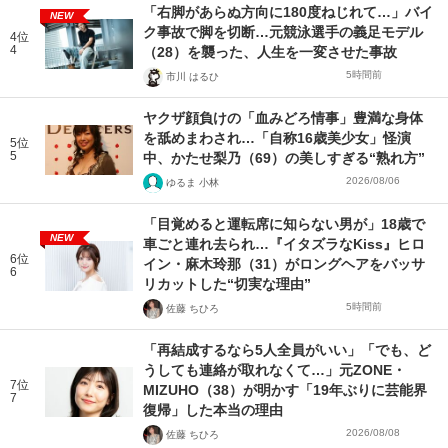
「右脚があらぬ方向に180度ねじれて…」バイ
NEW
ク事故で脚を切断…元競泳選手の義足モデル
4位
4
（28）を襲った、人生を一変させた事故
5時間前
市川 はるひ
ヤクザ顔負けの「血みどろ情事」豊満な身体
を舐めまわされ…「自称16歳美少女」怪演
5位
5
中、かたせ梨乃（69）の美しすぎる“熟れ方”
2026/08/06
ゆるま 小林
「目覚めると運転席に知らない男が」18歳で
NEW
車ごと連れ去られ…『イタズラなKiss』ヒロ
6位
イン・麻木玲那（31）がロングヘアをバッサ
6
リカットした“切実な理由”
5時間前
佐藤 ちひろ
「再結成するなら5人全員がいい」「でも、ど
うしても連絡が取れなくて…」元ZONE・
7位
MIZUHO（38）が明かす「19年ぶりに芸能界
7
復帰」した本当の理由
2026/08/08
佐藤 ちひろ