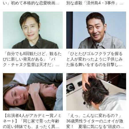
い」初めて本格的な恋愛映画に
別な虐殺「済州島4・3事件」を
挑戦したク・ギョファンがそう
映画化した監督が描きたかった
語った真意とは
「国家の暴力と女性たち」
【『済州島四・三事件 ハラン』
監督インタビュー】
「自分でも8回観たけど、観るた
「ひとたびゴルフクラブを握る
びに新しい発見がある」「パ
と人が変わったように子供じみ
ク・チャヌク監督は天才だ」
た振る舞いをするのを目撃し
イ・ビョンホンが語る主演作
て」ハ・ジョンウが語ったゴル
『しあわせな選択』の不思議な
フの“魔力”
魅力とは【インタビュー】
【出演者4人がアカデミー賞ノミ
「えっ、こんなに変わるの？」
ネート】「同じ家で育った年齢
36歳男性ライターのニオイが激
の近い姉妹でも、まったく異な
変！ 夏場に気になる“頭皮のニ