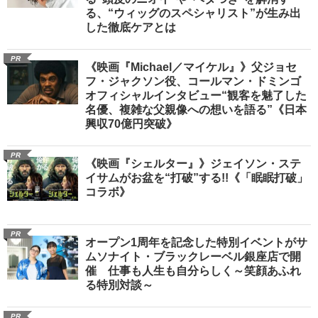
る、“ウィッグのスペシャリスト”が生み出
した徹底ケアとは
PR
《映画『Michael／マイケル』》父ジョセ
フ・ジャクソン役、コールマン・ドミンゴ
オフィシャルインタビュー“観客を魅了した
名優、複雑な父親像への想いを語る”《日本
興収70億円突破》
PR
《映画『シェルター』》ジェイソン・ステ
イサムがお盆を“打破”する!!《「眠眠打破」
コラボ》
PR
オープン1周年を記念した特別イベントがサ
ムソナイト・ブラックレーベル銀座店で開
催 仕事も人生も自分らしく～笑顔あふれ
る特別対談～
PR