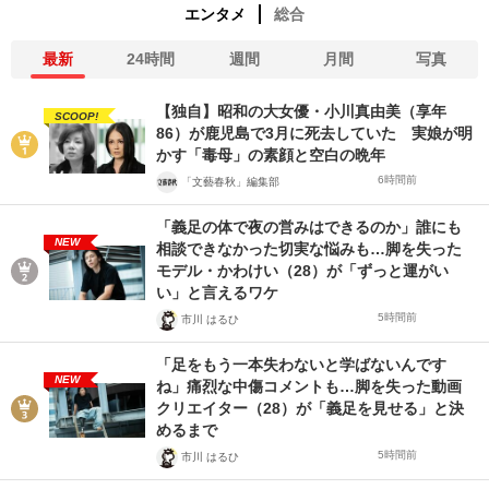
エンタメ
総合
最新
24時間
週間
月間
写真
【独自】昭和の大女優・小川真由美（享年
SCOOP!
86）が鹿児島で3月に死去していた 実娘が明
かす「毒母」の素顔と空白の晩年
6時間前
「文藝春秋」編集部
「義足の体で夜の営みはできるのか」誰にも
NEW
相談できなかった切実な悩みも…脚を失った
モデル・かわけい（28）が「ずっと運がい
い」と言えるワケ
5時間前
市川 はるひ
「足をもう一本失わないと学ばないんです
NEW
ね」痛烈な中傷コメントも…脚を失った動画
クリエイター（28）が「義足を見せる」と決
めるまで
5時間前
市川 はるひ