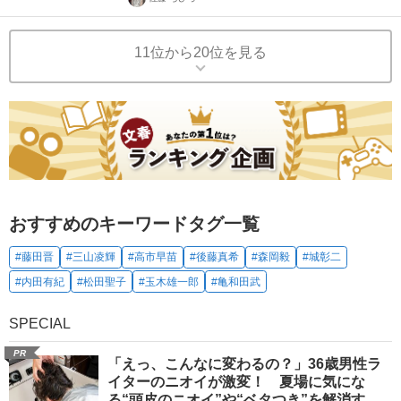
11位から20位を見る
おすすめのキーワードタグ一覧
#藤田晋
#三山凌輝
#高市早苗
#後藤真希
#森岡毅
#城彰二
#内田有紀
#松田聖子
#玉木雄一郎
#亀和田武
SPECIAL
PR
「えっ、こんなに変わるの？」36歳男性ラ
イターのニオイが激変！ 夏場に気にな
る“頭皮のニオイ”や“ベタつき”を解消す