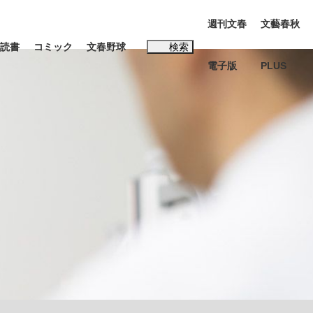
週刊文春
文藝春秋
読書
コミック
文春野球
検索
電子版
PLUS
インタビュー
読書
#松田聖子
む将棋
BC日本代表“敗戦”の真実 選手が明かす...