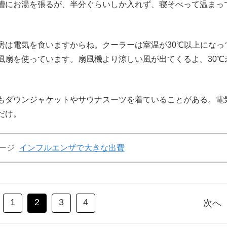
槽にお湯を張るが、半分ぐらいしか入れず、寝そべって温まっ
房は電気を食いますからね。クーラーは室温が30℃以上になっ
風扇を使っています。扇風機より涼しい風が出てくるよ。30℃
もダウンジャケットやサウナスーツを着ていることがある。電
だけ。
ージ
インフルエンザで大きな出費
1
2
3
4
次へ