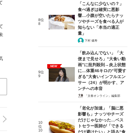
て
「こんなに少ないの？」
食べ過ぎは確実に悪影
響…小腹が空いたらナッ
8位
ツやチーズを食べる人が
8
て
知らない「本当の適正
量」
未
下村 健寿
「飲み込んでない」「大
気
便まで見せろ」“大食い動
画”に批判殺到→炎上状態
NEW
に…体重46キロの“可愛す
9位
9
ぎる”大食いインフルエン
サー（24）が明かす、ア
ンチへの本音
「文春オンライン」編集部
「老化が加速」「脳に悪
影響も」ナッツやチーズ
だけじゃなかった…ベス
10
トセラー医師が「できる
位
10
だけ避けたい」と語る“食