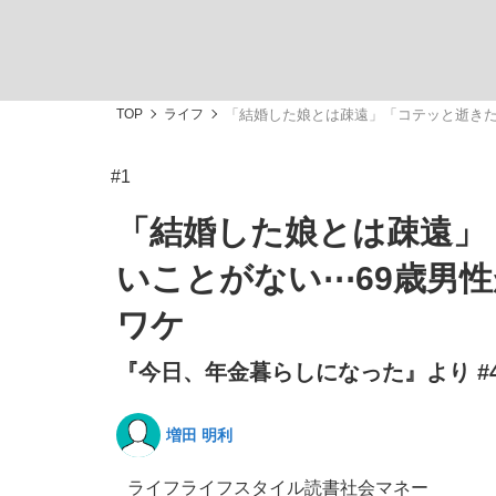
TOP
ライフ
「結婚した娘とは疎遠」「コテッと逝きた
#1
「敗因分析は一切聞かれなかった」侍ジャパン選
キングの誕生を、目撃せよ。
「結婚した娘とは疎遠」
いことがない⋯69歳男
ワケ
『今日、年金暮らしになった』より #
the Style
増田 明利
「目標達成できなかったからと言って…」サッ
ライフ
ライフスタイル
読書
社会
マネー