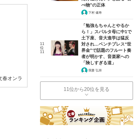
べ物”の正体
下村 健寿
「勉強もちゃんとやるか
ら！」スパルタ母に中1で
土下座、音大進学は猛反
11
対され…ベンチプレス“世
位
界金”で話題のフルート奏
11
者が明かす、音楽家への
「険しすぎる道」
我妻 弘崇
文春オンラ
11位から20位を見る