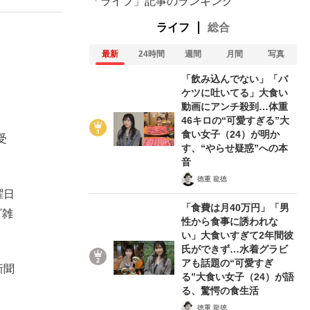
「ライフ」記事のランキング
ライフ
総合
最新
24時間
週間
月間
写真
「飲み込んでない」「バ
ケツに吐いてる」大食い
動画にアンチ殺到…体重
46キロの“可愛すぎる”大
食い女子（24）が明か
受
す、“やらせ疑惑”への本
音
徳重 龍徳
曜日
「食費は月40万円」「男
ビ雑
性から食事に誘われな
い」大食いすぎて2年間彼
氏ができず…水着グラビ
アも話題の“可愛すぎ
新聞
る”大食い女子（24）が語
る、驚愕の食生活
徳重 龍徳