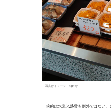
写真はイメージ ©getty
倹約は水道光熱費も例外ではない。ま