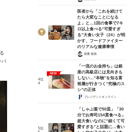
医者から「これを続けて
たら大変なことになる
よ」と…1回の食事で7キ
ロ以上食べる“可愛すぎ
る”大食い女子（24）が明
かす、フードファイター
のリアルな健康事情
る
徳重 龍徳
ーパ
「一流のお金持ち」は銀
座の高級店には見向きも
NEW
しない…“本物”を知る富
4位
4
裕層が行きつく“究極のス
シ”の正体
プレジデントオンライン
「しゃぶ葉で50皿」「30
分でお寿司154貫食べる」
超大食いなのに“細くて可
愛すぎる”と話題に…食い
5位