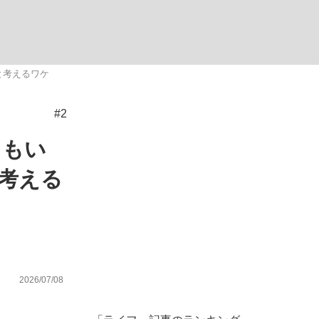
ない資産運用のすべて
と考えるワケ
#2
が悲しい」『北の国から』倉本聰氏（91...
てもい
と考える
2026/07/08