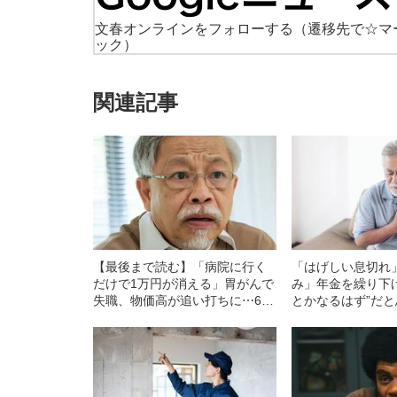
文春オンラインをフォローする
（遷移先で☆マ
ック）
関連記事
【最後まで読む】「病院に行く
「はげしい息切れ
だけで1万円が消える」胃がんで
み」年金を繰り下
失職、物価高が追い打ちに⋯69
とかなるはず”だ
歳男性が直面した【医療貧乏の
収18万円の63歳
リアル】
【思わぬ病魔】