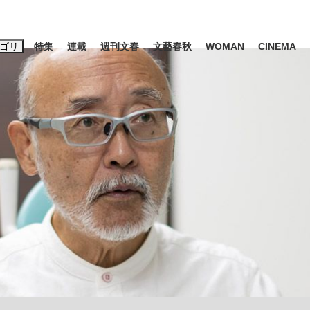
ゴリ
特集
連載
週刊文春
文藝春秋
WOMAN
CINEMA
キーワード入力
ス
エンタメ
ライフ
ビジネス
ーワードタグ一覧
山凌輝
#高市早苗
#後藤真希
#森岡毅
#城彰二
#内田有紀
観る将棋、読
#亀和田武
て明かした日本代表監督に...
「最悪の空気のまま解散」W