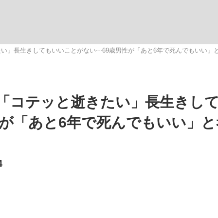
いまさら聞け
い」長生きしてもいいことがない⋯69歳男性が「あと6年で死んでもいい」
手が証言した“NPB聞...
「クマが悪者扱いされているの
「コテッと逝きたい」長生きし
性が「あと6年で死んでもいい」
4
もっと見る
カー日本代表・森保一監督...