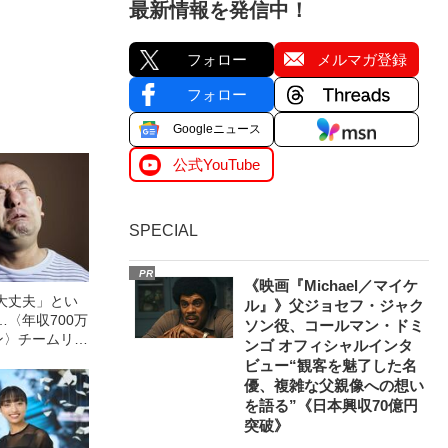
最新情報を発信中！
フォロー
メルマガ登録
フォロー
Googleニュース
公式YouTube
SPECIAL
PR
《映画『Michael／マイケ
大丈夫」とい
ル』》父ジョセフ・ジャク
〈年収700万
ソン役、コールマン・ドミ
ン〉チームリー
ンゴ オフィシャルインタ
『52歳男性を
ビュー“観客を魅了した名
優、複雑な父親像への想い
を語る”《日本興収70億円
突破》