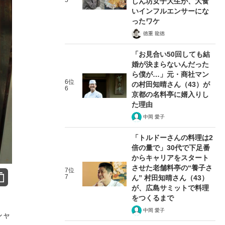
5
しん坊女子大生が、大食
いインフルエンサーにな
ったワケ
徳重 龍徳
「お見合い50回しても結
婚が決まらないんだった
ら僕が…」元・商社マン
6位
の村田知晴さん（43）が
6
京都の名料亭に婿入りし
た理由
中岡 愛子
「トルドーさんの料理は2
倍の量で」30代で下足番
からキャリアをスタート
させた老舗料亭の“養子さ
7位
7
ん” 村田知晴さん（43）
が、広島サミットで料理
をつくるまで
中岡 愛子
シャ