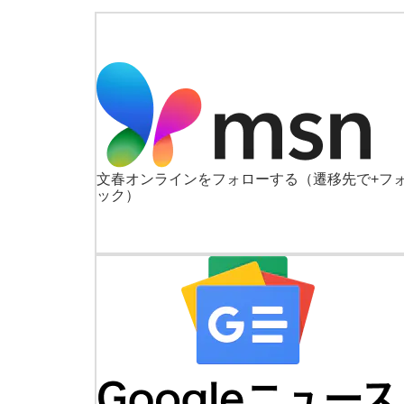
文春オンラインをフォローする
（遷移先で+フ
ック）