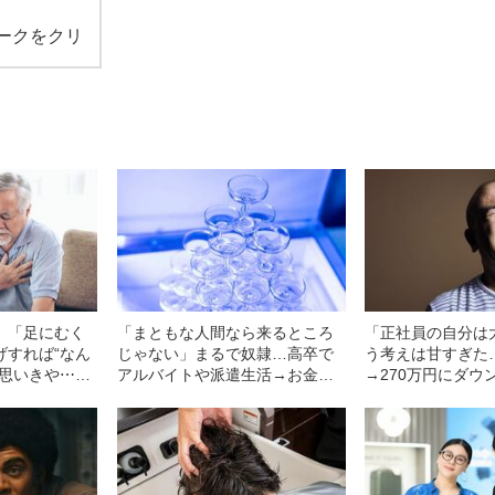
ークをクリ
」「足にむく
「まともな人間なら来るところ
「正社員の自分は
げすれば“なん
じゃない」まるで奴隷…高卒で
う考えは甘すぎた…
と思いきや⋯月
アルバイトや派遣生活→お金に
→270万円にダウ
男性を襲った
困って“キャバクラのボーイ”に就
ダーまで任された
職した30代男性の悲哀
襲った悲劇』