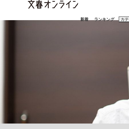
新着
ランキング
カテ
スクープ
ニュー
おすすめのキ
#藤田晋
#三
#玉木雄一郎
「90%は失敗する。でも…」本田圭佑が初め
終戦から81年