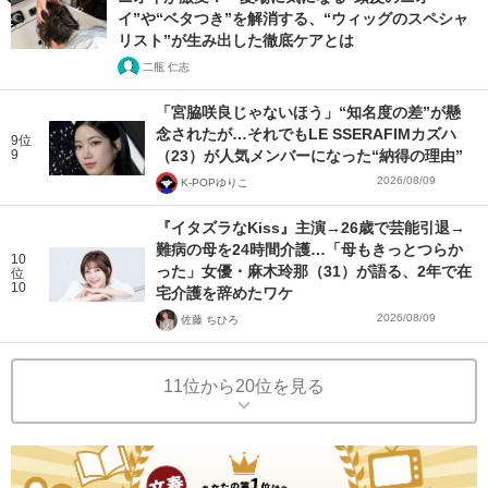
イ”や“ベタつき”を解消する、“ウィッグのスペシャ
リスト”が生み出した徹底ケアとは
二瓶 仁志
「宮脇咲良じゃないほう」“知名度の差”が懸
念されたが…それでもLE SSERAFIMカズハ
9位
9
（23）が人気メンバーになった“納得の理由”
2026/08/09
K-POPゆりこ
『イタズラなKiss』主演→26歳で芸能引退→
難病の母を24時間介護…「母もきっとつらか
10
った」女優・麻木玲那（31）が語る、2年で在
位
10
宅介護を辞めたワケ
2026/08/09
佐藤 ちひろ
11位から20位を見る