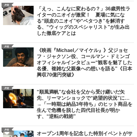
PR
「えっ、こんなに変わるの？」36歳男性ラ
イターのニオイが激変！ 夏場に気にな
る“頭皮のニオイ”や“ベタつき”を解消す
る、“ウィッグのスペシャリスト”が生み出
した徹底ケアとは
PR
《映画『Michael／マイケル』》父ジョセ
フ・ジャクソン役、コールマン・ドミンゴ
オフィシャルインタビュー“観客を魅了した
名優、複雑な父親像への想いを語る”《日本
興収70億円突破》
PR
“順風満帆”な会社を父から受け継いだ矢
先、リーマンショックで“絶望的状況”に…
→「一時期は納品3年待ち」のヒット商品を
生んで危機を脱した四代目社長が明か
す、“逆転の戦術”
PR
オープン1周年を記念した特別イベントがサ