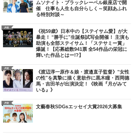
ムソナイト・ブラックレーベル銀座店で開
催 仕事も人生も自分らしく～笑顔あふれ
る特別対談～
PR
《祝59歳》日本中の【ステイサム愛】が大
暴走！ “勝手に”生誕祭試写会開催！ 主演も
助演も全部ステイサム！「ステサミー賞」
爆誕！【応募総数941票 全54作品の栄冠に
輝いた作品とはー!?】
PR
《渡辺淳一原作＆娘・渡邉直子監督》“女性
の性”を真摯に描く意欲作に黒木瞳・西岡德
馬・吉田羊が出演決定！《映画『月がみて
いる』》
PR
文藝春秋SDGsエッセイ大賞2026大募集