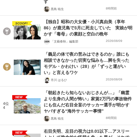
す
8時間前
黒島 暁生
【独自】昭和の大女優・小川真由美（享年
SCOOP!
86）が鹿児島で3月に死去していた 実娘が明
かす「毒母」の素顔と空白の晩年
2026/08/09
「文藝春秋」編集部
「義足の体で夜の営みはできるのか」誰にも
相談できなかった切実な悩みも…脚を失った
モデル・かわけい（28）が「ずっと運がい
い」と言えるワケ
2026/08/09
市川 はるひ
「朝起きたら知らないおじさんが…」「幽霊
NEW
より生身の人間が怖い」家賃2万円の事故物件
4位
にも住んだ右目全盲のサッカー選手が明かす
4
ヤバすぎる“海外サッカー事情”
8時間前
黒島 暁生
右目失明、左目の視力は0.01以下…アスリー
NEW