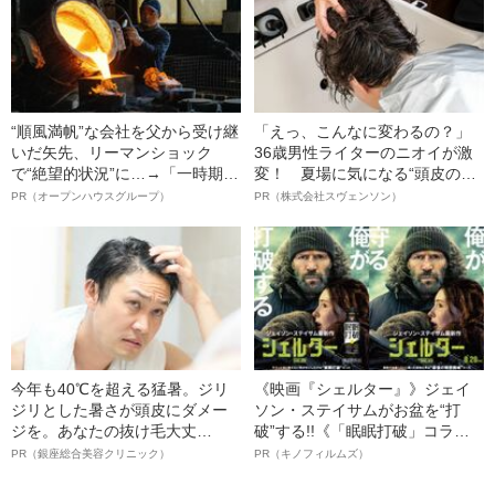
“順風満帆”な会社を父から受け継
「えっ、こんなに変わるの？」
いだ矢先、リーマンショック
36歳男性ライターのニオイが激
で“絶望的状況”に…→「一時期は
変！ 夏場に気になる“頭皮のニ
納品3年待ち」のヒット商品を生
オイ”や“ベタつき”を解消す
PR（オープンハウスグループ）
PR（株式会社スヴェンソン）
んで危機を脱した四代目社長が
る、“ウィッグのスペシャリス
明かす、“逆転の戦術”
ト”が生み出した徹底ケアとは
今年も40℃を超える猛暑。ジリ
《映画『シェルター』》ジェイ
ジリとした暑さが頭皮にダメー
ソン・ステイサムがお盆を“打
ジを。あなたの抜け毛大丈
破”する!!《「眠眠打破」コラ
夫！？
ボ》
PR（銀座総合美容クリニック）
PR（キノフィルムズ）