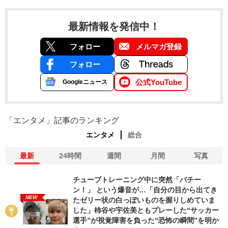
最新情報を発信中！
フォロー
メルマガ登録
フォロー
公式YouTube
Googleニュース
「エンタメ」記事のランキング
エンタメ
総合
最新
24時間
週間
月間
写真
チューブトレーニング中に突然「バチー
ン！」 という爆音が…「自分の目から出てき
NEW
たゼリー状の白っぽいものを握りしめていま
した」柿谷や宇佐美ともプレーした“サッカー
選手”が視覚障害を負った“恐怖の瞬間”を明か