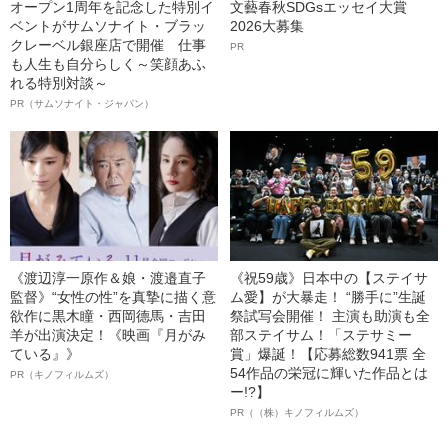
オープン1周年を記念した特別イ
文藝春秋SDGsエッセイ大賞
ベントがサムソナイト・ブラッ
2026大募集
クレーベル銀座店で開催 仕事
PR
も人生も自分らしく～笑顔あふ
れる特別対談～
PR（サムソナイト・ジャパン）
《渡辺淳一原作＆娘・渡邉直子
《祝59歳》日本中の【ステイサ
監督》“女性の性”を真摯に描く意
ム愛】が大暴走！ “勝手に”生誕
欲作に黒木瞳・西岡德馬・吉田
祭試写会開催！ 主演も助演も全
羊が出演決定！《映画『月がみ
部ステイサム！「ステサミー
ている』》
賞」爆誕！【応募総数941票 全
54作品の栄冠に輝いた作品とは
PR（キノフィルムズ）
ー!?】
PR（（株）キノフィルムズ）