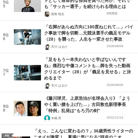
トとして致命的な怪我を負った男が、それで
5位
5
も「サッカー選手」を続けられる理由とは
8時間前
黒島 暁生
「右脚があらぬ方向に180度ねじれて…」バイ
ク事故で脚を切断…元競泳選手の義足モデル
6位
6
（28）を襲った、人生を一変させた事故
2026/08/09
市川 はるひ
「足をもう一本失わないと学ばないんです
ね」痛烈な中傷コメントも…脚を失った動画
7位
クリエイター（28）が「義足を見せる」と決
7
めるまで
2026/08/09
市川 はるひ
《藤川球児、上原浩治が名球会入り》「よう
やく重い腰を上げた…」古田敦也新理事長
8位
8
「特例」乱発は“もろ刃の剣”
2022/12/13
木嶋 昇
「えっ、こんなに変わるの？」36歳男性ライターの
PR
ニオイが激変！ 夏場に気になる“頭皮のニオ