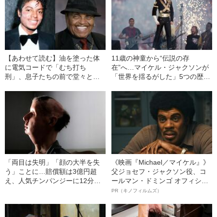
【あわせて読む】油を塗った体
11歳の神童から“伝説の存
に電気コードで「むち打ち
在”へ…マイケル・ジャクソンが
刑」、息子たちの前で堂々と不
「世界を揺るがした」5つの歴史
倫、隠し子も…マイケル・ジャ
的瞬間を振り返る
クソンを世に出した父による“お
そろしい虐待”
「両目は失明」「顔の大半を失
《映画『Michael／マイケル』》
う」ことに…賠償額は3億円超
父ジョセフ・ジャクソン役、コ
え、人気チンパンジーに12分間
ールマン・ドミンゴ オフィシャ
襲われ続けた『悲劇の女性』の
ルインタビュー“観客を魅了した
PR（キノフィルムズ）
その後【トラビス事件】
名優、複雑な父親像への想いを
語る”《日本興収70億円突破》