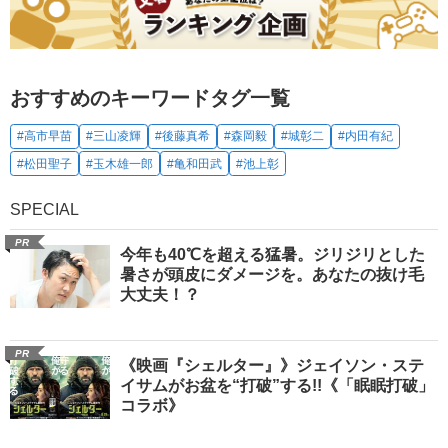
おすすめのキーワードタグ一覧
#高市早苗
#三山凌輝
#後藤真希
#森岡毅
#城彰二
#内田有紀
#松田聖子
#玉木雄一郎
#亀和田武
#池上彰
SPECIAL
PR
今年も40℃を超える猛暑。ジリジリとした
暑さが頭皮にダメージを。あなたの抜け毛
大丈夫！？
PR
《映画『シェルター』》ジェイソン・ステ
イサムがお盆を“打破”する!!《「眠眠打破」
コラボ》