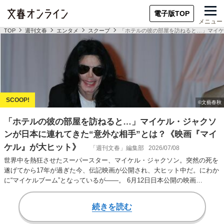
電子版TOP
メニュー
TOP
週刊文春
エンタメ
スクープ
「ホテルの彼の部屋を訪ねると…」マイケ
「ホテルの彼の部屋を訪ねると…」マイケル・ジャクソ
ンが日本に連れてきた“意外な相手”とは？《映画『マイ
ケル』が大ヒット》
「週刊文春」編集部
2026/07/08
世界中を熱狂させたスーパースター、マイケル・ジャクソン。突然の死を
遂げてから17年が過ぎた今、伝記映画が公開され、大ヒット中だ。にわか
に“マイケルブーム”となっているが――。 6月12日日本公開の映画
『Michae…
続きを読む