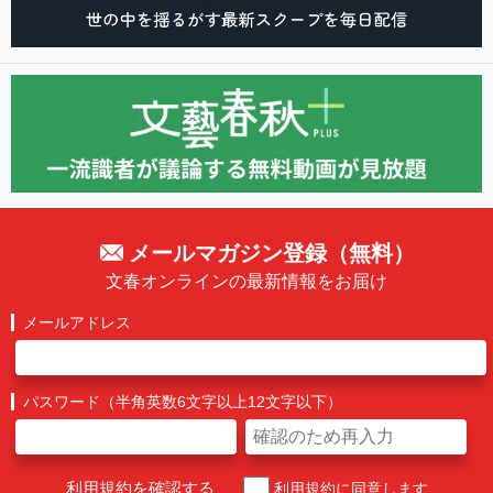
メールマガジン登録（無料）
文春オンラインの最新情報をお届け
メールアドレス
パスワード（半角英数6文字以上12文字以下）
利用規約を確認する
利用規約に同意します