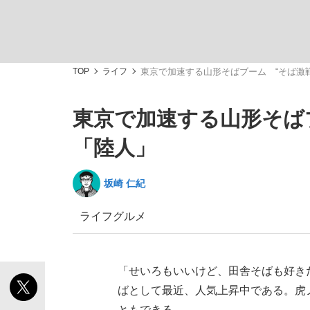
TOP
ライフ
東京で加速する山形そばブーム “そば激
東京で加速する山形そば
「敗因分析は一切聞かれなかった」侍ジャパン選
キングの誕生を、目撃せよ。
「陸人」
坂崎 仁紀
ライフ
グルメ
the Style
「せいろもいいけど、田舎そばも好き
ばとして最近、人気上昇中である。虎
「目標達成できなかったからと言って…」サッ
ともできる。