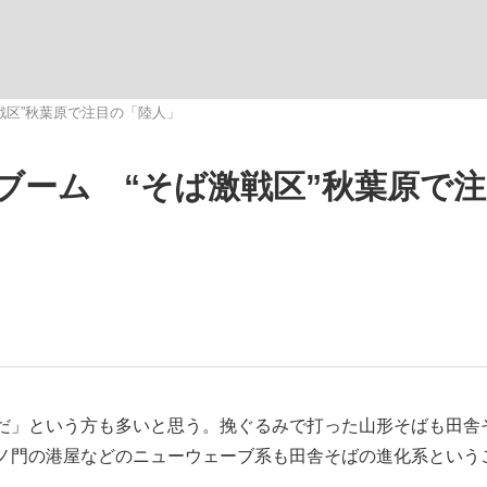
いまさら聞け
戦区”秋葉原で注目の「陸人」
ブーム “そば激戦区”秋葉原で
手が証言した“NPB聞...
「クマが悪者扱いされているの
もっと見る
だ」という方も多いと思う。挽ぐるみで打った山形そばも田舎
ノ門の港屋などのニューウェーブ系も田舎そばの進化系という
カー日本代表・森保一監督...