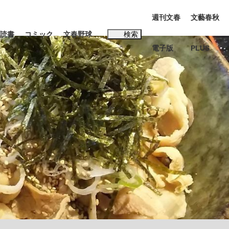
週刊文春
文藝春秋
読書
コミック
文春野球
検索
電子版
PLUS
インタビュー
読書
#松田聖子
む将棋
BC日本代表“敗戦”の真実 選手が明かす...