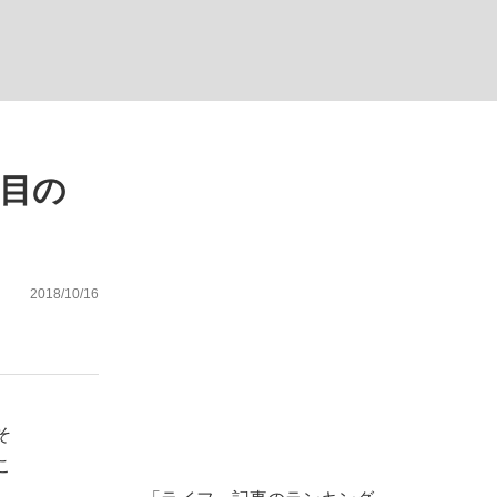
ない資産運用のすべて
注目の
が悲しい」『北の国から』倉本聰氏（91...
2018/10/16
そ
こ