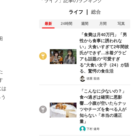
「ライフ」記事のランキング
ライフ
総合
最新
24時間
週間
月間
写真
「食費は月40万円」「男
田
性から食事に誘われな
い」大食いすぎて2年間彼
氏ができず…水着グラビ
アも話題の“可愛すぎ
る”大食い女子（24）が語
る、驚愕の食生活
た
徳重 龍徳
す
には
「こんなに少ないの？」
ろう
食べ過ぎは確実に悪影
響…小腹が空いたらナッ
ツやチーズを食べる人が
知らない「本当の適正
量」
下村 健寿