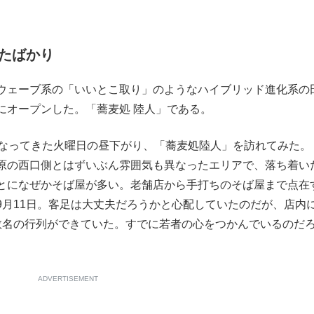
もっと見る
したばかり
ウェーブ系の「いいとこ取り」のようなハイブリッド進化系の
にオープンした。「蕎麦処 陸人」である。
なってきた火曜日の昼下がり、「蕎麦処陸人」を訪れてみた。
原の西口側とはずいぶん雰囲気も異なったエリアで、落ち着い
とになぜかそば屋が多い。老舗店から手打ちのそば屋まで点在
9月11日。客足は大丈夫だろうかと心配していたのだが、店内
数名の行列ができていた。すでに若者の心をつかんでいるのだ
ADVERTISEMENT