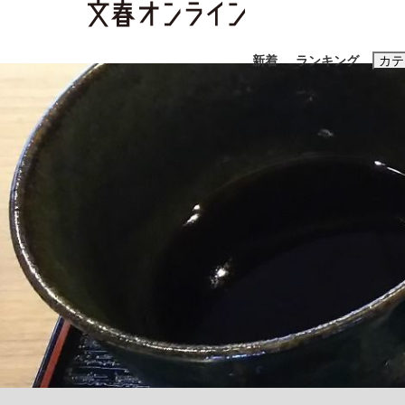
新着
ランキング
カテ
スクープ
ニュー
おすすめのキ
#藤田晋
#三
#玉木雄一郎
「90%は失敗する。でも…」本田圭佑が初め
終戦から81年