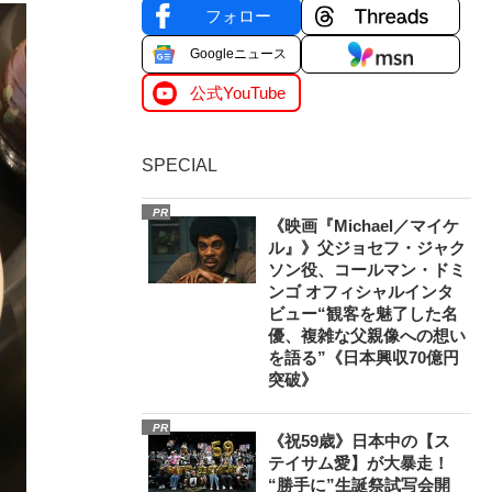
フォロー
Googleニュース
公式YouTube
SPECIAL
PR
《映画『Michael／マイケ
ル』》父ジョセフ・ジャク
ソン役、コールマン・ドミ
ンゴ オフィシャルインタ
ビュー“観客を魅了した名
優、複雑な父親像への想い
を語る”《日本興収70億円
突破》
PR
《祝59歳》日本中の【ス
テイサム愛】が大暴走！
“勝手に”生誕祭試写会開