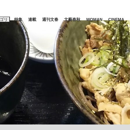
ゴリ
特集
連載
週刊文春
文藝春秋
WOMAN
CINEMA
キーワード入力
ス
エンタメ
ライフ
ビジネス
ーワードタグ一覧
山凌輝
#高市早苗
#後藤真希
#森岡毅
#城彰二
#内田有紀
観る将棋、読
#亀和田武
て明かした日本代表監督に...
「最悪の空気のまま解散」W