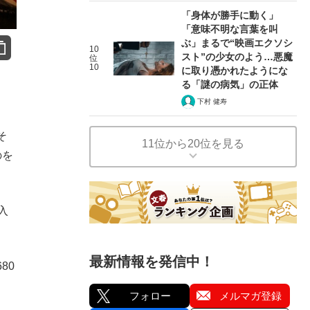
「身体が勝手に動く」
「意味不明な言葉を叫
ぶ」まるで“映画エクソシ
10
スト”の少女のよう…悪魔
位
10
に取り憑かれたようにな
る「謎の病気」の正体
下村 健寿
そ
11位から20位を見る
のを
入
最新情報を発信中！
80
フォロー
メルマガ登録