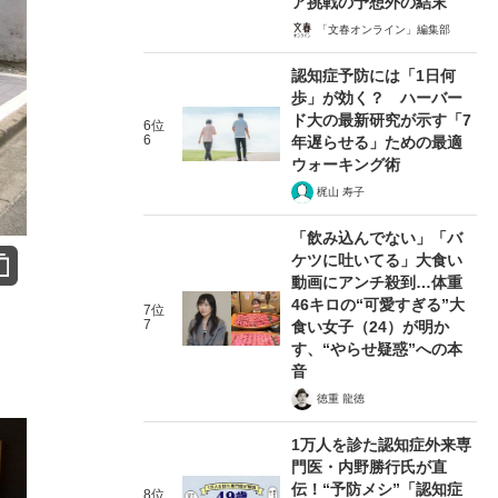
ア挑戦の予想外の結末
「文春オンライン」編集部
認知症予防には「1日何
歩」が効く？ ハーバー
ド大の最新研究が示す「7
6位
6
年遅らせる」ための最適
ウォーキング術
梶山 寿子
「飲み込んでない」「バ
ケツに吐いてる」大食い
動画にアンチ殺到…体重
46キロの“可愛すぎる”大
7位
7
食い女子（24）が明か
す、“やらせ疑惑”への本
音
徳重 龍徳
1万人を診た認知症外来専
門医・内野勝行氏が直
伝！“予防メシ”「認知症
8位