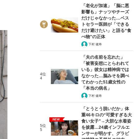
「老化が加速」「脳に悪
影響も」ナッツやチーズ
だけじゃなかった…ベス
トセラー医師が「できる
だけ避けたい」と語る“食
べ物”の正体
下村 健寿
「夫の名前を忘れた」
「被害妄想にとらわれて
いる」彼女は精神病では
4位
なかった…脳みそを調べ
4
てわかった51歳女性の
「本当の病名」
下村 健寿
「とうとう脱いだか」体
重46キロの“可愛すぎる大
NEW
食い女子”→大胆な水着姿
5位
を披露…24歳インフルエ
5
ンサーが明かす、グラビ