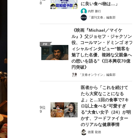
8
に良い食べ物は…」
内野 勝行
「週刊文春」編集部
《映画『Michael／マイケ
ル』》父ジョセフ・ジャクソン
役、コールマン・ドミンゴ オフ
PR
ィシャルインタビュー“観客を
魅了した名優、複雑な父親像へ
の想いを語る”《日本興収70億
円突破》
「文春オンライン」編集部
医者から「これを続けて
たら大変なことになる
よ」と…1回の食事で7キ
ロ以上食べる“可愛すぎ
9位
9
る”大食い女子（24）が明
かす、フードファイター
のリアルな健康事情
徳重 龍徳