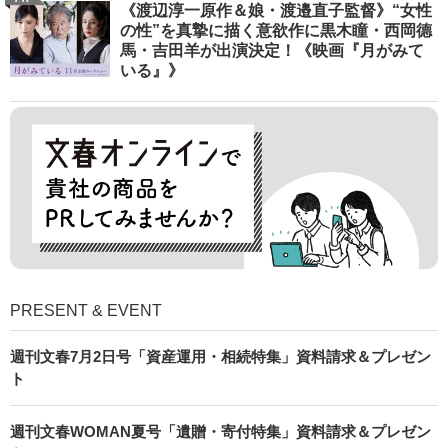
《渡辺淳一原作＆娘・渡邉直子監督》“女性
の性”を真摯に描く意欲作に黒木瞳・西岡德
馬・吉田羊が出演決定！《映画『月がみて
いる』》
PRESENT & EVENT
週刊文春7月2日号「資産運用・相続特集」資料請求＆プレゼン
ト
週刊文春WOMAN夏号「遺贈・寄付特集」資料請求＆プレゼン