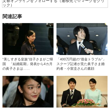
文春オンラインをフォローする
（遷移先で☆マークをクリ
ック）
関連記事
“美しすぎる皇族”佳子さまがご帰
「400万円超の“借金トラブル”」
国 「結婚延期」発表から4カ月
スクープ記者が見た眞子さま婚
の眞子さまは……
約者・小室圭さんの素顔