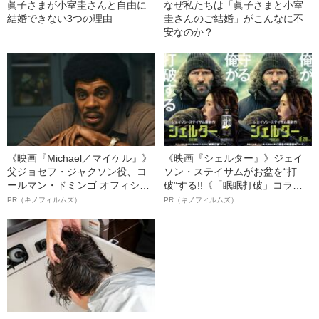
眞子さまが小室圭さんと自由に
なぜ私たちは「眞子さまと小室
結婚できない3つの理由
圭さんのご結婚」がこんなに不
安なのか？
《映画『Michael／マイケル』》
《映画『シェルター』》ジェイ
父ジョセフ・ジャクソン役、コ
ソン・ステイサムがお盆を“打
ールマン・ドミンゴ オフィシャ
破”する!!《「眠眠打破」コラ
ルインタビュー“観客を魅了した
ボ》
PR（キノフィルムズ）
PR（キノフィルムズ）
名優、複雑な父親像への想いを
語る”《日本興収70億円突破》