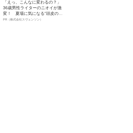
「えっ、こんなに変わるの？」
36歳男性ライターのニオイが激
変！ 夏場に気になる“頭皮のニ
オイ”や“ベタつき”を解消す
PR（株式会社スヴェンソン）
る、“ウィッグのスペシャリス
ト”が生み出した徹底ケアとは