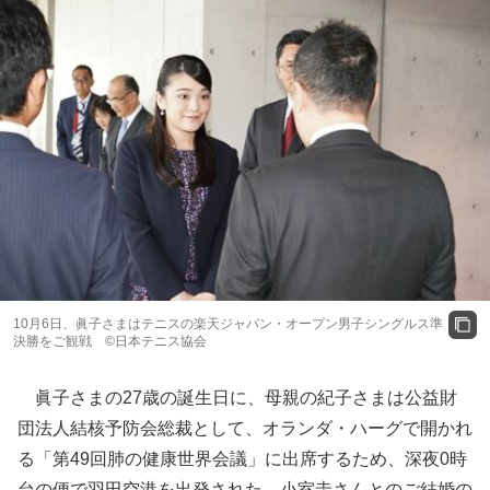
10月6日、眞子さまはテニスの楽天ジャパン・オープン男子シングルス準
決勝をご観戦 ©日本テニス協会
眞子さまの27歳の誕生日に、母親の紀子さまは公益財
団法人結核予防会総裁として、オランダ・ハーグで開かれ
る「第49回肺の健康世界会議」に出席するため、深夜0時
台の便で羽田空港を出発された。小室圭さんとのご結婚の