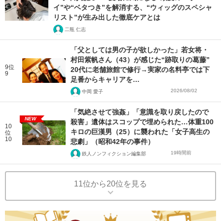
イ”や“ベタつき”を解消する、“ウィッグのスペシャ
リスト”が生み出した徹底ケアとは
二瓶 仁志
「父としては男の子が欲しかった」若女将・
村田紫帆さん（43）が感じた“跡取りの葛藤”
9位
20代に老舗旅館で修行→実家の名料亭では下
9
足番からキャリアを…
2026/08/02
中岡 愛子
「気絶させて強姦」「意識を取り戻したので
NEW
殺害」遺体はスコップで埋められた…体重100
10
キロの巨漢男（25）に襲われた「女子高生の
位
10
悲劇」（昭和42年の事件）
19時間前
鉄人ノンフィクション編集部
11位から20位を見る