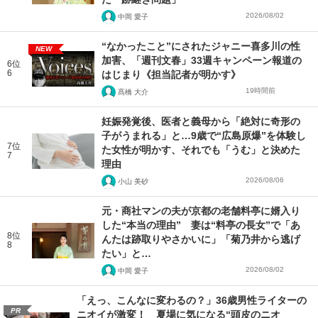
2026/08/02
中岡 愛子
“なかったこと”にされたジャニー喜多川の性
NEW
加害、「週刊文春」33週キャンペーン報道の
6位
6
はじまり《担当記者が明かす》
19時間前
髙橋 大介
妊娠発覚後、医者と義母から「絶対に奇形の
子がうまれる」と…9歳で“広島原爆”を体験し
7位
た女性が明かす、それでも「うむ」と決めた
7
理由
2026/08/06
小山 美砂
元・商社マンの夫が京都の老舗料亭に婿入り
した“本当の理由” 妻は“料亭の長女”で「あ
8位
んたは跡取りやさかいに」「菊乃井から逃げ
8
たい」と…
2026/08/02
中岡 愛子
「えっ、こんなに変わるの？」36歳男性ライターの
PR
ニオイが激変！ 夏場に気になる“頭皮のニオ