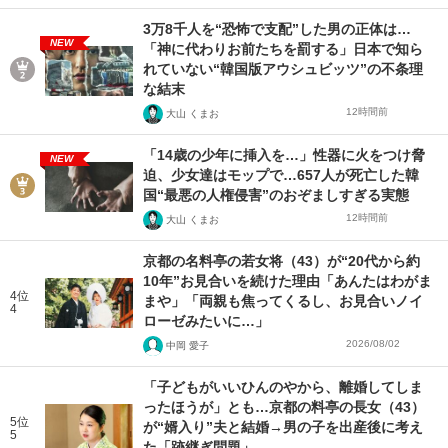
3万8千人を“恐怖で支配”した男の正体は…
NEW
「神に代わりお前たちを罰する」日本で知ら
れていない“韓国版アウシュビッツ”の不条理
な結末
12時間前
大山 くまお
「14歳の少年に挿入を…」性器に火をつけ脅
NEW
迫、少女達はモップで…657人が死亡した韓
国“最悪の人権侵害”のおぞましすぎる実態
12時間前
大山 くまお
京都の名料亭の若女将（43）が“20代から約
10年”お見合いを続けた理由「あんたはわがま
4位
まや」「両親も焦ってくるし、お見合いノイ
4
ローゼみたいに…」
2026/08/02
中岡 愛子
「子どもがいいひんのやから、離婚してしま
ったほうが」とも…京都の料亭の長女（43）
5位
が“婿入り”夫と結婚→男の子を出産後に考え
5
た「跡継ぎ問題」