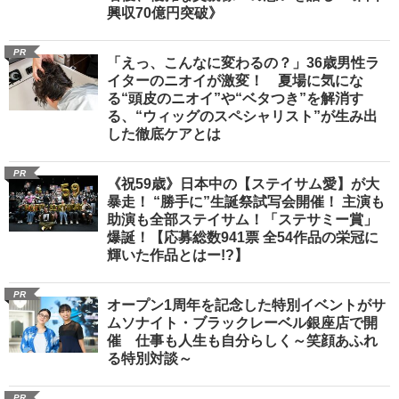
興収70億円突破》
PR
「えっ、こんなに変わるの？」36歳男性ラ
イターのニオイが激変！ 夏場に気にな
る“頭皮のニオイ”や“ベタつき”を解消す
る、“ウィッグのスペシャリスト”が生み出
した徹底ケアとは
PR
《祝59歳》日本中の【ステイサム愛】が大
暴走！ “勝手に”生誕祭試写会開催！ 主演も
助演も全部ステイサム！「ステサミー賞」
爆誕！【応募総数941票 全54作品の栄冠に
輝いた作品とはー!?】
PR
オープン1周年を記念した特別イベントがサ
ムソナイト・ブラックレーベル銀座店で開
催 仕事も人生も自分らしく～笑顔あふれ
る特別対談～
PR