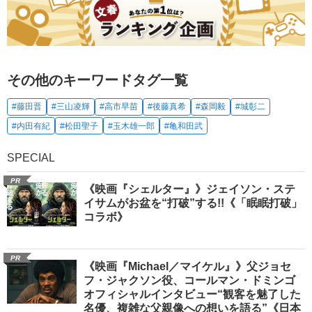
その他のキーワードタグ一覧
#藤田晋
#三山凌輝
#高市早苗
#後藤真希
#森岡毅
#城彰二
#内田有紀
#松田聖子
#玉木雄一郎
#亀和田武
SPECIAL
PR
《映画『シェルター』》ジェイソン・ステ
イサムがお盆を“打破”する!!《「眠眠打破」
コラボ》
PR
《映画『Michael／マイケル』》父ジョセ
フ・ジャクソン役、コールマン・ドミンゴ
オフィシャルインタビュー“観客を魅了した
名優、複雑な父親像への想いを語る”《日本