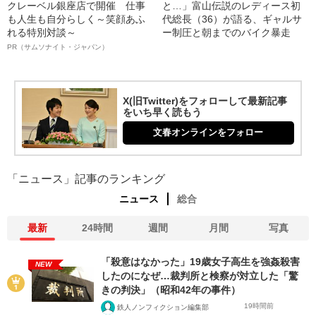
クレーベル銀座店で開催 仕事
と…」富山伝説のレディース初
も人生も自分らしく～笑顔あふ
代総長（36）が語る、ギャルサ
れる特別対談～
ー制圧と朝までのバイク暴走
PR（サムソナイト・ジャパン）
X(旧Twitter)をフォローして最新記事
をいち早く読もう
文春オンラインをフォロー
「ニュース」記事のランキング
ニュース
総合
最新
24時間
週間
月間
写真
「殺意はなかった」19歳女子高生を強姦殺害
NEW
したのになぜ…裁判所と検察が対立した「驚
きの判決」（昭和42年の事件）
19時間前
鉄人ノンフィクション編集部