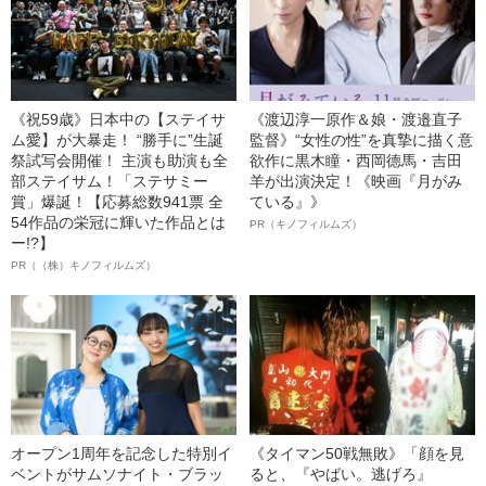
《祝59歳》日本中の【ステイサ
《渡辺淳一原作＆娘・渡邉直子
ム愛】が大暴走！ “勝手に”生誕
監督》“女性の性”を真摯に描く意
祭試写会開催！ 主演も助演も全
欲作に黒木瞳・西岡德馬・吉田
部ステイサム！「ステサミー
羊が出演決定！《映画『月がみ
賞」爆誕！【応募総数941票 全
ている』》
54作品の栄冠に輝いた作品とは
PR（キノフィルムズ）
ー!?】
PR（（株）キノフィルムズ）
オープン1周年を記念した特別イ
《タイマン50戦無敗》「顔を見
ベントがサムソナイト・ブラッ
ると、『やばい。逃げろ』