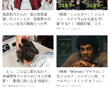
指原莉乃さんの「坂口杏里逮
《映画『シェルター』》ジェイ
捕」のコメントが、芸能界のポ
ソン・ステイサムがお盆を“打
ジション女王の風格だった件
破”する!!《「眠眠打破」コラ
ボ》
PR（キノフィルムズ）
「えっ、こんなに変わるの？」
《映画『Michael／マイケル』》
36歳男性ライターのニオイが激
父ジョセフ・ジャクソン役、コ
変！ 夏場に気になる“頭皮のニ
ールマン・ドミンゴ オフィシャ
オイ”や“ベタつき”を解消す
ルインタビュー“観客を魅了した
PR（株式会社スヴェンソン）
PR（キノフィルムズ）
る、“ウィッグのスペシャリス
名優、複雑な父親像への想いを
ト”が生み出した徹底ケアとは
語る”《日本興収70億円突破》