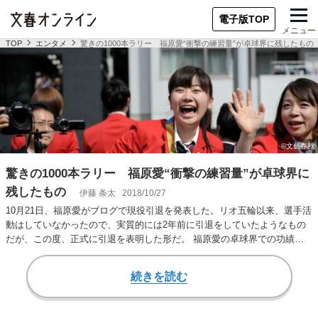
電子版TOP
メニュー
TOP
エンタメ
驚きの1000本ラリー 福原愛“衝撃の練習量”が卓球界に残したもの
驚きの1000本ラリー 福原愛“衝撃の練習量”が卓球界に
残したもの
伊藤 条太
2018/10/27
10月21日、福原愛がブログで現役引退を発表した。リオ五輪以来、選手活
動はしていなかったので、実質的には2年前に引退をしていたようなもの
だが、この度、正式に引退を表明した形だ。 福原愛の卓球界での功績は
計り知れない…
続きを読む