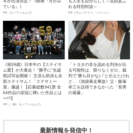
羊が出演決定！《映画『月がみ
も人生も自分らしく～笑顔あふ
ている』》
れる特別対談～
PR（キノフィルムズ）
PR（サムソナイト・ジャパン）
《祝59歳》日本中の【ステイサ
「トヨタの非を認める判決が出
ム愛】が大暴走！ “勝手に”生誕
る可能性は、限りなくゼロ」裁
祭試写会開催！ 主演も助演も全
判で“勝ち目がない”と伝えたけれ
部ステイサム！「ステサミー
ど…《池袋暴走事故》父・飯塚
賞」爆誕！【応募総数941票 全
幸三を説得できなかった「長男
54作品の栄冠に輝いた作品とは
の葛藤」
ー!?】
PR（（株）キノフィルムズ）
最新情報を発信中！