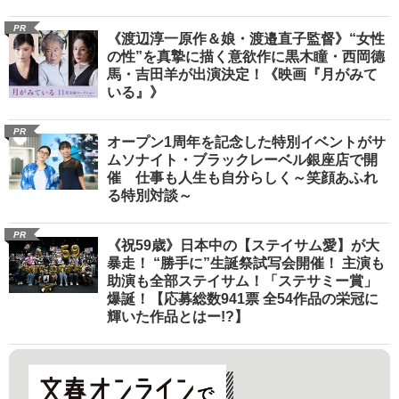
PR
《渡辺淳一原作＆娘・渡邉直子監督》“女性
の性”を真摯に描く意欲作に黒木瞳・西岡德
馬・吉田羊が出演決定！《映画『月がみて
いる』》
PR
オープン1周年を記念した特別イベントがサ
ムソナイト・ブラックレーベル銀座店で開
催 仕事も人生も自分らしく～笑顔あふれ
る特別対談～
PR
《祝59歳》日本中の【ステイサム愛】が大
暴走！ “勝手に”生誕祭試写会開催！ 主演も
助演も全部ステイサム！「ステサミー賞」
爆誕！【応募総数941票 全54作品の栄冠に
輝いた作品とはー!?】