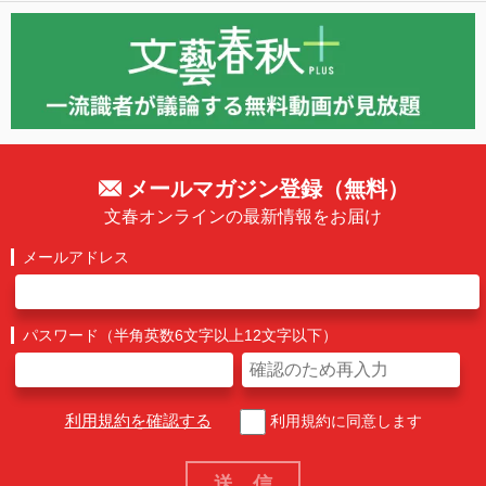
メールマガジン登録（無料）
文春オンラインの最新情報をお届け
メールアドレス
パスワード（半角英数6文字以上12文字以下）
利用規約を確認する
利用規約に同意します