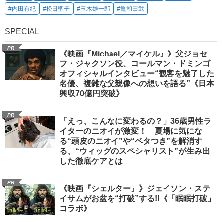
#内田有紀
#松田聖子
#玉木雄一郎
#亀和田武
SPECIAL
PR
《映画『Michael／マイケル』》父ジョセ
フ・ジャクソン役、コールマン・ドミンゴ
オフィシャルインタビュー“観客を魅了した
名優、複雑な父親像への想いを語る”《日本
興収70億円突破》
PR
「えっ、こんなに変わるの？」36歳男性ラ
イターのニオイが激変！ 夏場に気にな
る“頭皮のニオイ”や“ベタつき”を解消す
る、“ウィッグのスペシャリスト”が生み出
した徹底ケアとは
PR
《映画『シェルター』》ジェイソン・ステ
イサムがお盆を“打破”する!!《「眠眠打破」
コラボ》