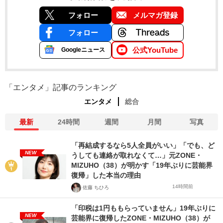
フォロー
メルマガ登録
フォロー
公式YouTube
Googleニュース
「エンタメ」記事のランキング
エンタメ
総合
最新
24時間
週間
月間
写真
「再結成するなら5人全員がいい」「でも、ど
NEW
うしても連絡が取れなくて…」元ZONE・
MIZUHO（38）が明かす「19年ぶりに芸能界
復帰」した本当の理由
14時間前
佐藤 ちひろ
「印税は1円ももらっていません」19年ぶりに
NEW
芸能界に復帰したZONE・MIZUHO（38）が