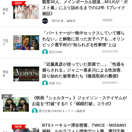
観客30人、メインボーカル脱退…M!LKが「ポ
NEW
スト嵐」に上り詰めるまでの12年《ブレイク
6位
6
秘話》
7時間前
「週刊文春」編集部
「パートナーが一晩中セックスしていて寝ら
れない」と解散に至った女子ペアも…オリン
7位
7
ピック選手村の“知られざる性事情”とは
2024/07/30
辰巳JUNK
「近藤真彦が使っていた部屋で…」「性器を
握らされる」ジャニー喜多川による性加害、
8位
8
語り始めた被害者たち《徹底取材の裏側》
2026/08/07
髙橋 大介
PR
《映画『シェルター』》ジェイソン・ステイサムが
お盆を“打破”する!!《「眠眠打破」コラボ》
週刊文春CINEMAオンライン編集部
BTSトーキョー滞在密着、TWICE・MISAMO
NEW
秘録、ルセラフィム焼肉デート撮…週刊文春