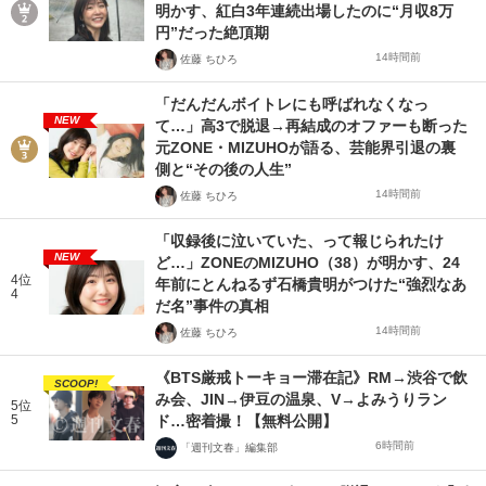
明かす、紅白3年連続出場したのに“月収8万
円”だった絶頂期
14時間前
佐藤 ちひろ
「だんだんボイトレにも呼ばれなくなっ
NEW
て…」高3で脱退→再結成のオファーも断った
元ZONE・MIZUHOが語る、芸能界引退の裏
側と“その後の人生”
14時間前
佐藤 ちひろ
「収録後に泣いていた、って報じられたけ
NEW
ど…」ZONEのMIZUHO（38）が明かす、24
4位
年前にとんねるず石橋貴明がつけた“強烈なあ
4
だ名”事件の真相
14時間前
佐藤 ちひろ
《BTS厳戒トーキョー滞在記》RM→渋谷で飲
SCOOP!
み会、JIN→伊豆の温泉、V→よみうりラン
5位
5
ド…密着撮！【無料公開】
6時間前
「週刊文春」編集部