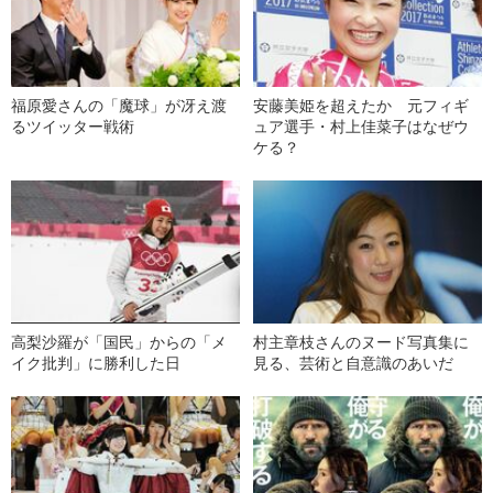
福原愛さんの「魔球」が冴え渡
安藤美姫を超えたか 元フィギ
るツイッター戦術
ュア選手・村上佳菜子はなぜウ
ケる？
高梨沙羅が「国民」からの「メ
村主章枝さんのヌード写真集に
イク批判」に勝利した日
見る、芸術と自意識のあいだ