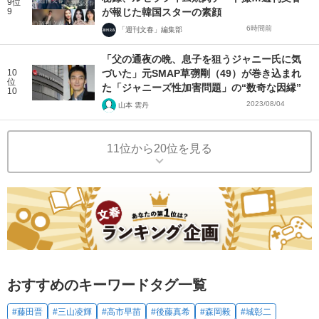
9位
9
が報じた韓国スターの素顔
6時間前
「週刊文春」編集部
「父の通夜の晩、息子を狙うジャニー氏に気
10
づいた」元SMAP草彅剛（49）が巻き込まれ
位
た「ジャニーズ性加害問題」の“数奇な因縁”
10
2023/08/04
山本 雲丹
11位から20位を見る
おすすめのキーワードタグ一覧
#藤田晋
#三山凌輝
#高市早苗
#後藤真希
#森岡毅
#城彰二