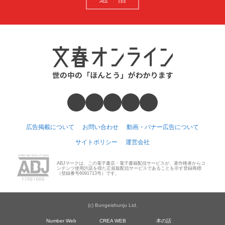
広告掲載について
お問い合わせ
動画・バナー広告について
サイトポリシー
運営会社
ABJマークは、この電子書店・電子書籍配信サービスが、著作権者からコ
ンテンツ使用許諾を得た正規版配信サービスであることを示す登録商標
（登録番号6091713号）です。
(c) Bungeishunju Ltd.
Number Web
CREA WEB
本の話