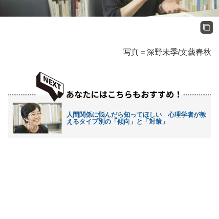
写真＝深野未季/文藝春秋
人間関係に悩んだら知ってほしい 心理学者が教
えるタイプ別の「傾向」と「対策」