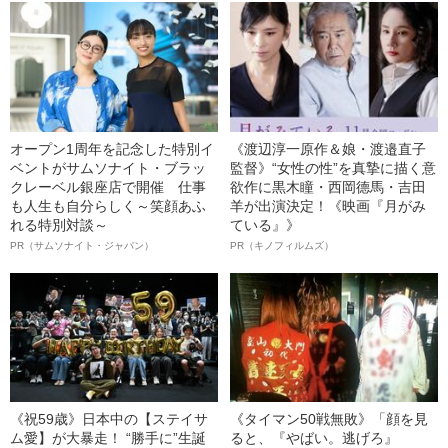
オープン1周年を記念した特別イ
《渡辺淳一原作＆娘・渡邉直子
ベントがサムソナイト・ブラッ
監督》“女性の性”を真摯に描く意
クレーベル銀座店で開催 仕事
欲作に黒木瞳・西岡德馬・吉田
も人生も自分らしく～笑顔あふ
羊が出演決定！《映画『月がみ
れる特別対談～
ている』》
PR（サムソナイト・ジャパン）
PR（キノフィルムズ）
《祝59歳》日本中の【ステイサ
《タイマン50戦無敗》「顔を見
ム愛】が大暴走！ “勝手に”生誕
ると、『やばい。逃げろ』