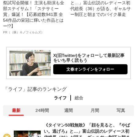
祭試写会開催！ 主演も助演も全
と…」富山伝説のレディース初
部ステイサム！「ステサミー
代総長（36）が語る、ギャルサ
賞」爆誕！【応募総数941票 全
ー制圧と朝までのバイク暴走
54作品の栄冠に輝いた作品とは
ー!?】
PR（（株）キノフィルムズ）
X(旧Twitter)をフォローして最新記事
をいち早く読もう
文春オンラインをフォロー
「ライフ」記事のランキング
ライフ
総合
最新
24時間
週間
月間
写真
《タイマン50戦無敗》「顔を見ると、『やば
い。逃げろ』と…」富山伝説のレディース初