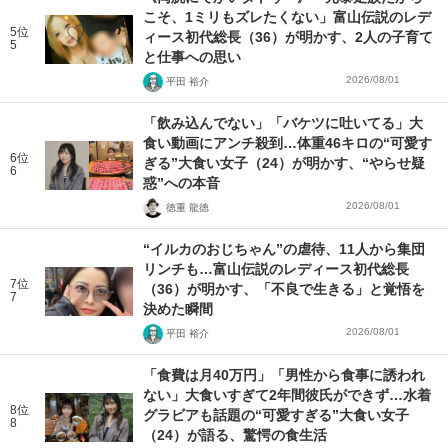
こそ、1ミリもズレたくない」富山伝説のレデ
5位
ィース初代総長（36）が明かす、2人の子育て
5
と仕事への思い
2026/08/01
平田 裕介
「飲み込んでない」「バケツに吐いてる」大
食い動画にアンチ殺到…体重46キロの“可愛す
6位
ぎる”大食い女子（24）が明かす、“やらせ疑
6
惑”への本音
2026/08/01
徳重 龍徳
“イルカのおじちゃん”の虐待、11人から集団
リンチも…富山伝説のレディース初代総長
7位
（36）が明かす、「不良で生きる」と覚悟を
7
決めた瞬間
2026/08/01
平田 裕介
「食費は月40万円」「男性から食事に誘われ
ない」大食いすぎて2年間彼氏ができず…水着
8位
グラビアも話題の“可愛すぎる”大食い女子
8
（24）が語る、驚愕の食生活