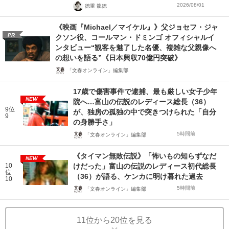
2026/08/01
徳重 龍徳
《映画『Michael／マイケル』》父ジョセフ・ジャ
PR
クソン役、コールマン・ドミンゴ オフィシャルイ
ンタビュー“観客を魅了した名優、複雑な父親像へ
の想いを語る”《日本興収70億円突破》
「文春オンライン」編集部
17歳で傷害事件で逮捕、最も厳しい女子少年
NEW
院へ…富山の伝説のレディース総長（36）
9位
が、独房の孤独の中で突きつけられた「自分
9
の身勝手さ」
5時間前
「文春オンライン」編集部
《タイマン無敗伝説》「怖いもの知らずなだ
NEW
10
けだった」富山の伝説のレディース初代総長
位
（36）が語る、ケンカに明け暮れた過去
10
5時間前
「文春オンライン」編集部
11位から20位を見る