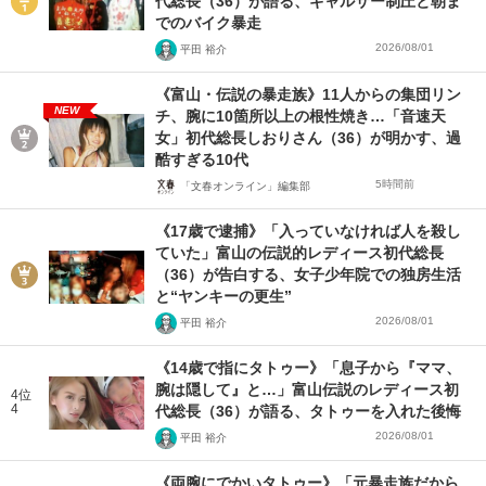
代総長（36）が語る、ギャルサー制圧と朝ま
でのバイク暴走
2026/08/01
平田 裕介
《富山・伝説の暴走族》11人からの集団リン
NEW
チ、腕に10箇所以上の根性焼き…「音速天
女」初代総長しおりさん（36）が明かす、過
酷すぎる10代
5時間前
「文春オンライン」編集部
《17歳で逮捕》「入っていなければ人を殺し
ていた」富山の伝説的レディース初代総長
（36）が告白する、女子少年院での独房生活
と“ヤンキーの更生”
2026/08/01
平田 裕介
《14歳で指にタトゥー》「息子から『ママ、
腕は隠して』と…」富山伝説のレディース初
4位
4
代総長（36）が語る、タトゥーを入れた後悔
2026/08/01
平田 裕介
《両腕にでかいタトゥー》「元暴走族だから