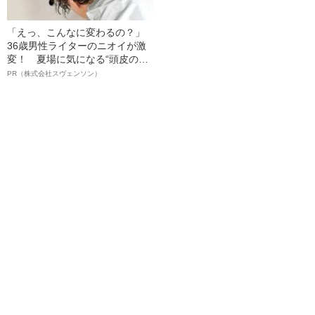
「えっ、こんなに変わるの？」
36歳男性ライターのニオイが激
変！ 夏場に気になる“頭皮のニ
オイ”や“ベタつき”を解消す
PR（株式会社スヴェンソン）
る、“ウィッグのスペシャリス
ト”が生み出した徹底ケアとは