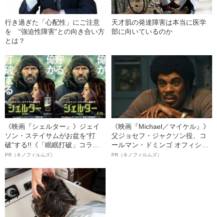
行き過ぎた「心配性」にご注意
天才肌の発達障害は本当に医学
を “強迫性障害”との向き合い方
部に向いているのか
とは？
《映画『シェルター』》ジェイ
《映画『Michael／マイケル』》
ソン・ステイサムがお盆を“打
父ジョセフ・ジャクソン役、コ
破”する!!《「眠眠打破」コラ
ールマン・ドミンゴ オフィシャ
ボ》
ルインタビュー“観客を魅了した
PR（キノフィルムズ）
PR（キノフィルムズ）
名優、複雑な父親像への想いを
語る”《日本興収70億円突破》