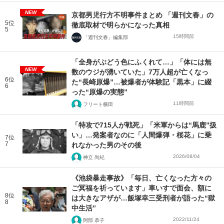
NEW
京都男児行方不明事件まとめ 「週刊文春」の
5位
徹底取材で明らかになった真相
5
15時間前
「週刊文春」編集部
「全身がぶどう色にふくれて…」「体には無
NEW
数のウジが湧いていた」7万人超が亡くなっ
6位
た“長崎原爆”…被爆者が体験記「黒本」に綴
6
った“原爆の実態”
11時間前
フリート横田
「特攻で715人が戦死」「米軍からは“馬鹿”扱
い」…発案者なのに「人間爆弾・桜花」に乗
7位
7
れなかった男のその後
2026/08/04
神立 尚紀
《池袋暴走事故》「毎日、亡くなった方々の
ご冥福を祈っています」車いすで面会、額に
8位
は大きなアザが…飯塚幸三受刑者が語った“獄
8
中生活”
2022/11/24
阿部 恭子