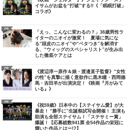
イサムがお盆を“打破”する!!《「眠眠打破」
コラボ》
PR
「えっ、こんなに変わるの？」36歳男性ラ
イターのニオイが激変！ 夏場に気にな
る“頭皮のニオイ”や“ベタつき”を解消す
る、“ウィッグのスペシャリスト”が生み出
した徹底ケアとは
PR
《渡辺淳一原作＆娘・渡邉直子監督》“女性
の性”を真摯に描く意欲作に黒木瞳・西岡德
馬・吉田羊が出演決定！《映画『月がみて
いる』》
PR
《祝59歳》日本中の【ステイサム愛】が大
暴走！ “勝手に”生誕祭試写会開催！ 主演も
助演も全部ステイサム！「ステサミー賞」
爆誕！【応募総数941票 全54作品の栄冠に
輝いた作品とはー!?】