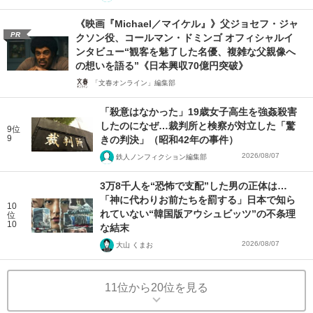
《映画『Michael／マイケル』》父ジョセフ・ジャ
PR
クソン役、コールマン・ドミンゴ オフィシャルイ
ンタビュー“観客を魅了した名優、複雑な父親像へ
の想いを語る”《日本興収70億円突破》
「文春オンライン」編集部
「殺意はなかった」19歳女子高生を強姦殺害
したのになぜ…裁判所と検察が対立した「驚
9位
9
きの判決」（昭和42年の事件）
2026/08/07
鉄人ノンフィクション編集部
3万8千人を“恐怖で支配”した男の正体は…
「神に代わりお前たちを罰する」日本で知ら
10
れていない“韓国版アウシュビッツ”の不条理
位
10
な結末
2026/08/07
大山 くまお
11位から20位を見る