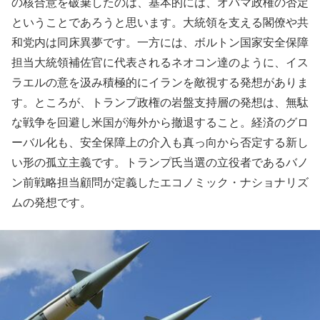
の核合意を破棄したのは、基本的には、オバマ政権の否定
ということであろうと思います。大統領を支える閣僚や共
和党内は同床異夢です。一方には、ボルトン国家安全保障
担当大統領補佐官に代表されるネオコン達のように、イス
ラエルの意を汲み積極的にイランを敵視する発想がありま
す。ところが、トランプ政権の岩盤支持層の発想は、無駄
な戦争を回避し米国が海外から撤退すること。経済のグロ
ーバル化も、安全保障上の介入も真っ向から否定する新し
い形の孤立主義です。トランプ氏当選の立役者であるバノ
ン前戦略担当顧問が定義したエコノミック・ナショナリズ
ムの発想です。