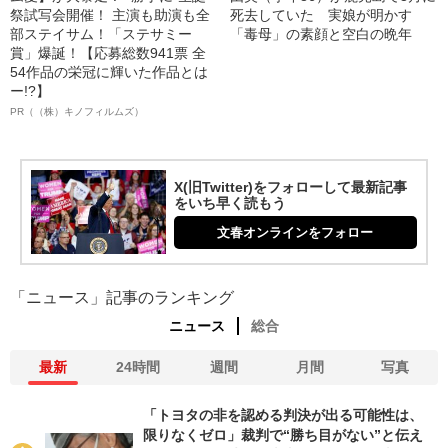
祭試写会開催！ 主演も助演も全
死去していた 実娘が明かす
部ステイサム！「ステサミー
「毒母」の素顔と空白の晩年
賞」爆誕！【応募総数941票 全
54作品の栄冠に輝いた作品とは
ー!?】
PR（（株）キノフィルムズ）
X(旧Twitter)をフォローして最新記事
をいち早く読もう
文春オンラインをフォロー
「ニュース」記事のランキング
ニュース
総合
最新
24時間
週間
月間
写真
「トヨタの非を認める判決が出る可能性は、
限りなくゼロ」裁判で“勝ち目がない”と伝え