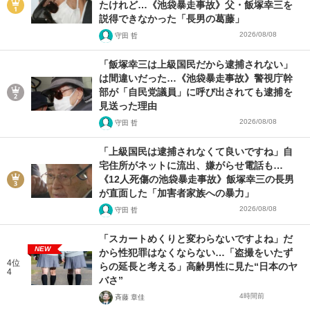
たけれど…《池袋暴走事故》父・飯塚幸三を
説得できなかった「長男の葛藤」
2026/08/08
守田 哲
「飯塚幸三は上級国民だから逮捕されない」
は間違いだった…《池袋暴走事故》警視庁幹
部が「自民党議員」に呼び出されても逮捕を
見送った理由
2026/08/08
守田 哲
「上級国民は逮捕されなくて良いですね」自
宅住所がネットに流出、嫌がらせ電話も…
《12人死傷の池袋暴走事故》飯塚幸三の長男
が直面した「加害者家族への暴力」
2026/08/08
守田 哲
「スカートめくりと変わらないですよね」だ
NEW
から性犯罪はなくならない…「盗撮をいたず
4位
らの延長と考える」高齢男性に見た“日本のヤ
4
バさ”
4時間前
斉藤 章佳