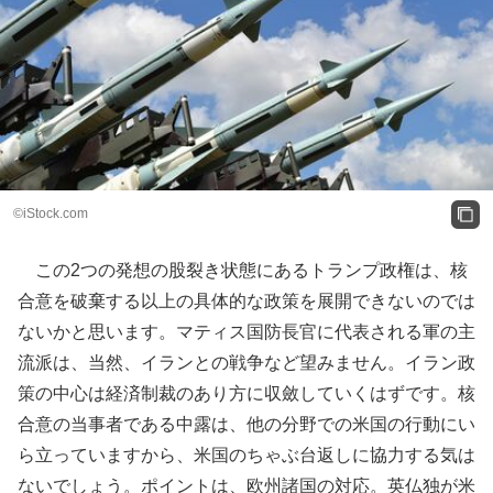
©iStock.com
この2つの発想の股裂き状態にあるトランプ政権は、核
合意を破棄する以上の具体的な政策を展開できないのでは
ないかと思います。マティス国防長官に代表される軍の主
流派は、当然、イランとの戦争など望みません。イラン政
策の中心は経済制裁のあり方に収斂していくはずです。核
合意の当事者である中露は、他の分野での米国の行動にい
ら立っていますから、米国のちゃぶ台返しに協力する気は
ないでしょう。ポイントは、欧州諸国の対応。英仏独が米