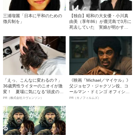
三浦瑠麗「日本に平和のための
【独自】昭和の大女優・小川真
徴兵制を」
由美（享年86）が鹿児島で3月に
死去していた 実娘が明かす
「毒母」の素顔と空白の晩年
「えっ、こんなに変わるの？」
《映画『Michael／マイケル』》
36歳男性ライターのニオイが激
父ジョセフ・ジャクソン役、コ
変！ 夏場に気になる“頭皮のニ
ールマン・ドミンゴ オフィシャ
オイ”や“ベタつき”を解消す
ルインタビュー“観客を魅了した
PR（株式会社スヴェンソン）
PR（キノフィルムズ）
る、“ウィッグのスペシャリス
名優、複雑な父親像への想いを
ト”が生み出した徹底ケアとは
語る”《日本興収70億円突破》