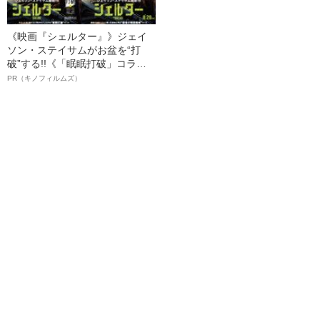
《映画『シェルター』》ジェイ
ソン・ステイサムがお盆を“打
破”する!!《「眠眠打破」コラ
ボ》
PR（キノフィルムズ）