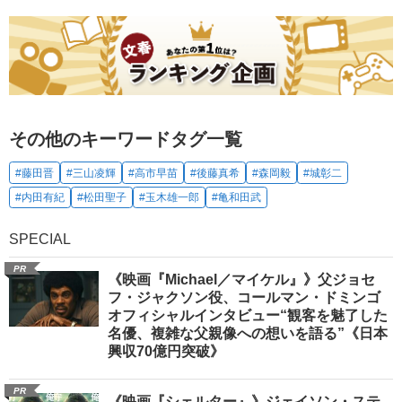
その他のキーワードタグ一覧
#藤田晋
#三山凌輝
#高市早苗
#後藤真希
#森岡毅
#城彰二
#内田有紀
#松田聖子
#玉木雄一郎
#亀和田武
SPECIAL
PR
《映画『Michael／マイケル』》父ジョセ
フ・ジャクソン役、コールマン・ドミンゴ
オフィシャルインタビュー“観客を魅了した
名優、複雑な父親像への想いを語る”《日本
興収70億円突破》
PR
《映画『シェルター』》ジェイソン・ステ