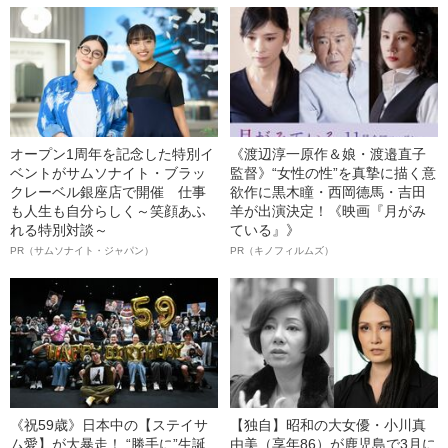
オープン1周年を記念した特別イ
《渡辺淳一原作＆娘・渡邉直子
ベントがサムソナイト・ブラッ
監督》“女性の性”を真摯に描く意
クレーベル銀座店で開催 仕事
欲作に黒木瞳・西岡德馬・吉田
も人生も自分らしく～笑顔あふ
羊が出演決定！《映画『月がみ
れる特別対談～
ている』》
PR（サムソナイト・ジャパン）
PR（キノフィルムズ）
《祝59歳》日本中の【ステイサ
【独自】昭和の大女優・小川真
ム愛】が大暴走！ “勝手に”生誕
由美（享年86）が鹿児島で3月に