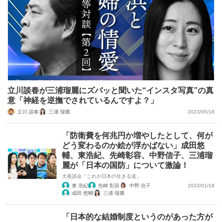
立川談春が三浦瑠麗にズバッと聞いた“インスタ写真”の真
意「神経を逆撫でされているんですよ？」
立川 談春
三浦 瑠麗
2023/05/18
「防衛費を何兆円か増やしたとして、何が
どう変わるのか絵が浮かばない」成田悠
輔、東浩紀、先崎彰容、中野信子、三浦瑠
麗が「日本の国防」について激論！
大座談会「これが日本の生きる道」
東 浩紀
先崎 彰容
中野 信子
2023/01/18
成田 悠輔
三浦 瑠麗
「日本的な結婚制度というのがあった方が