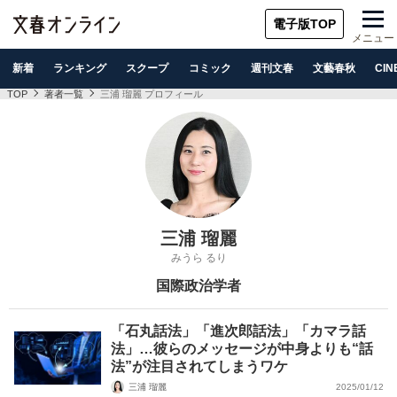
電子版TOP
メニュー
新着
ランキング
スクープ
コミック
週刊文春
文藝春秋
CIN
TOP
著者一覧
三浦 瑠麗 プロフィール
三浦 瑠麗
みうら るり
国際政治学者
「石丸話法」「進次郎話法」「カマラ話
法」…彼らのメッセージが中身よりも“話
法”が注目されてしまうワケ
三浦 瑠麗
2025/01/12