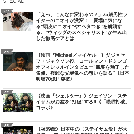
SPECIAL
PR
「えっ、こんなに変わるの？」36歳男性ラ
イターのニオイが激変！ 夏場に気にな
る“頭皮のニオイ”や“ベタつき”を解消す
る、“ウィッグのスペシャリスト”が生み出
した徹底ケアとは
PR
《映画『Michael／マイケル』》父ジョセ
フ・ジャクソン役、コールマン・ドミンゴ
オフィシャルインタビュー“観客を魅了した
名優、複雑な父親像への想いを語る”《日本
興収70億円突破》
PR
《映画『シェルター』》ジェイソン・ステ
イサムがお盆を“打破”する!!《「眠眠打破」
コラボ》
PR
《祝59歳》日本中の【ステイサム愛】が大