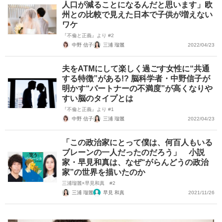
人口が減ることになるんだと思います」欧
州との比較で見えた日本で子供が増えない
ワケ
『不倫と正義』より #2
中野 信子
三浦 瑠麗
2022/04/23
夫をATMにして楽しく過ごす女性に“共通
する特徴”がある!? 脳科学者・中野信子が
明かす“パートナーの不満度”が高くなりや
すい脳のタイプとは
『不倫と正義』より #1
中野 信子
三浦 瑠麗
2022/04/23
「この政治家にとって僕は、何百人もいる
ブレーンの一人だったのだろう」 小説
家・早見和真は、なぜ“がらんどうの政治
家”の世界を描いたのか
三浦瑠麗×早見和真 #2
三浦 瑠麗
早見 和真
2021/11/26