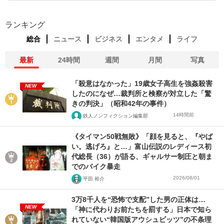
ランキング
総合
ニュース
ビジネス
エンタメ
ライフ
最新
24時間
週間
月間
写真
「殺意はなかった」19歳女子高生を強姦殺害
NEW
したのになぜ…裁判所と検察が対立した「驚
きの判決」（昭和42年の事件）
14時間前
鉄人ノンフィクション編集部
《タイマン50戦無敗》「顔を見ると、『やば
い。逃げろ』と…」富山伝説のレディース初
代総長（36）が語る、ギャルサー制圧と朝ま
でのバイク暴走
2026/08/01
平田 裕介
3万8千人を“恐怖で支配”した男の正体は…
NEW
「神に代わりお前たちを罰する」日本で知ら
れていない“韓国版アウシュビッツ”の不条理