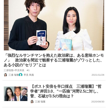
「強烈なルサンチマンを抱えた政治家は、ある意味ホンモ
ノ」 政治家を間近で観察する三浦瑠麗がゾワっとした、
ある小説の“セリフ”とは
三浦瑠麗×早見和真 #1
三浦 瑠麗
早見 和真
2021/11/26
【ポスト安倍を辛口採点 三浦瑠麗】“哲
学者”岸田3.0、“一匹狼”河野2.5に対し、
菅、石破が3.5の理由は？
三浦 瑠麗
2020/08/30