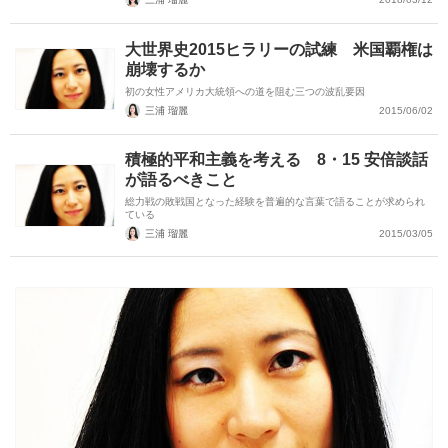
大世界史2015ヒラリーの試練 米国覇権は
崩壊するか
初の女性アメリカ大統領への道を阻む三つの波乱要因
三浦 瑠麗
2015/06/02
積極的平和主義を考える 8・15 安倍談話
が語るべきこと
総力戦の敗戦国となった経験を普遍的な言葉で語ることが求められ
ている
三浦 瑠麗
2015/03/05