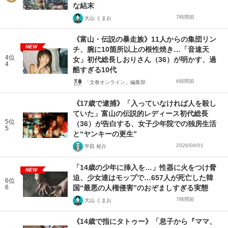
な結末
7時間前
大山 くまお
《富山・伝説の暴走族》11人からの集団リン
NEW
チ、腕に10箇所以上の根性焼き…「音速天
4位
女」初代総長しおりさん（36）が明かす、過
4
酷すぎる10代
6時間前
「文春オンライン」編集部
《17歳で逮捕》「入っていなければ人を殺し
ていた」富山の伝説的レディース初代総長
5位
（36）が告白する、女子少年院での独房生活
5
と“ヤンキーの更生”
2026/08/01
平田 裕介
「14歳の少年に挿入を…」性器に火をつけ脅
NEW
迫、少女達はモップで…657人が死亡した韓
6位
6
国“最悪の人権侵害”のおぞましすぎる実態
7時間前
大山 くまお
《14歳で指にタトゥー》「息子から『ママ、