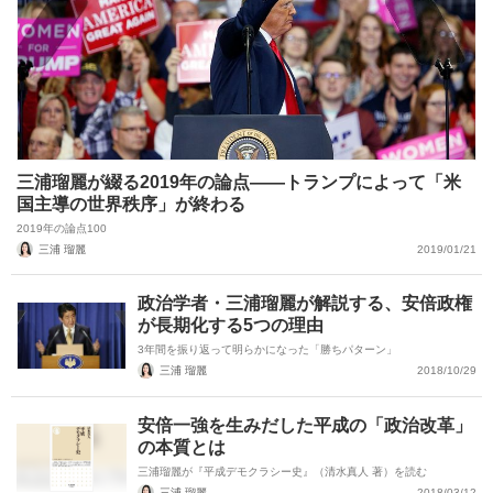
三浦瑠麗が綴る2019年の論点――トランプによって「米
国主導の世界秩序」が終わる
2019年の論点100
三浦 瑠麗
2019/01/21
政治学者・三浦瑠麗が解説する、安倍政権
が長期化する5つの理由
3年間を振り返って明らかになった「勝ちパターン」
三浦 瑠麗
2018/10/29
安倍一強を生みだした平成の「政治改革」
の本質とは
三浦瑠麗が『平成デモクラシー史』（清水真人 著）を読む
三浦 瑠麗
2018/03/12