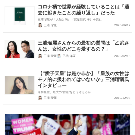
コロナ禍で世界が経験していることは「過
去に起きたことの繰り返し」だった
三浦瑠麗が『人類と病』（詫摩佳代 著）を読む
三浦 瑠麗
2020/06/19
三浦瑠麗さんからの最初の質問は「乙武さ
んは、女性のどこを愛するの？」
三浦 瑠麗
乙武 洋匡
2020/02/18
【“愛子天皇”は是か非か】「皇族の女性は
モノ的に扱われてはいないか」三浦瑠麗氏
インタビュー
令和皇室、最大の”宿題”をどう考えるか
三浦 瑠麗
2019/12/03