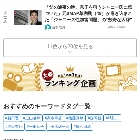
「父の通夜の晩、息子を狙うジャニー氏に気
10
づいた」元SMAP草彅剛（49）が巻き込まれ
位
た「ジャニーズ性加害問題」の“数奇な因縁”
10
2023/08/04
山本 雲丹
11位から20位を見る
おすすめのキーワードタグ一覧
#藤田晋
#三山凌輝
#高市早苗
#後藤真希
#森岡毅
#城彰二
#内田有紀
#松田聖子
#玉木雄一郎
#亀和田武