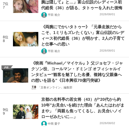
腕は隠して』と…」富山伝説のレディース初
7位
7
代総長（36）が語る、タトゥーを入れた後悔
2026/08/01
平田 裕介
《両腕にでかいタトゥー》「元暴走族だから
こそ、1ミリもズレたくない」富山伝説のレデ
8位
ィース初代総長（36）が明かす、2人の子育て
8
と仕事への思い
2026/08/01
平田 裕介
《映画『Michael／マイケル』》父ジョセフ・ジャ
PR
クソン役、コールマン・ドミンゴ オフィシャルイ
ンタビュー“観客を魅了した名優、複雑な父親像へ
の想いを語る”《日本興収70億円突破》
「文春オンライン」編集部
京都の名料亭の若女将（43）が“20代から約
10年”お見合いを続けた理由「あんたはわがま
9位
まや」「両親も焦ってくるし、お見合いノイ
9
ローゼみたいに…」
2026/08/02
中岡 愛子