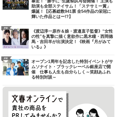
暴走！ “勝手に”生誕祭試写会開催！ 主演も
助演も全部ステイサム！「ステサミー賞」
爆誕！【応募総数941票 全54作品の栄冠に
輝いた作品とはー!?】
PR
《渡辺淳一原作＆娘・渡邉直子監督》“女性
の性”を真摯に描く意欲作に黒木瞳・西岡德
馬・吉田羊が出演決定！《映画『月がみて
いる』》
PR
オープン1周年を記念した特別イベントがサ
ムソナイト・ブラックレーベル銀座店で開
催 仕事も人生も自分らしく～笑顔あふれ
る特別対談～