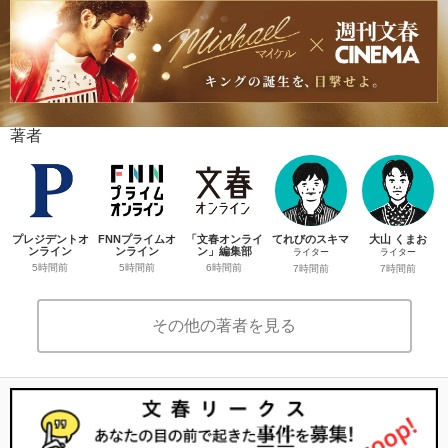
著者
プレジデントオ
FNNプライムオ
「文春オンライ
てれびのスキマ
大山 くまお
ンライン
ンライン
ン」編集部
ライター
ライター
5時間前
5時間前
6時間前
7時間前
7時間前
その他の著者を見る