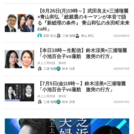
【8月26日(月)19時～】武田良太×三浦瑠麗
×青山和弘「総裁選のキーマンが本音で語
る『新総理の条件』 青山和弘の永田町未来
café」
武田 良太
三浦 瑠麗
青山 和弘
2024/08/23
【本日18時～生配信】鈴木涼美×三浦瑠麗
「小池百合子vs蓮舫 激突の行方」
炎上上等対談 第6回
三浦 瑠麗
鈴木 涼美
2024/07/05
【7月5日(金)18時～】鈴木涼美×三浦瑠麗
「小池百合子vs蓮舫 激突の行方」
炎上上等対談 第6回
三浦 瑠麗
鈴木 涼美
2024/07/02