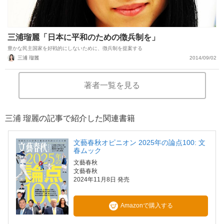
三浦瑠麗「日本に平和のための徴兵制を」
豊かな民主国家を好戦的にしないために、徴兵制を提案する
三浦 瑠麗
2014/09/02
著者一覧を見る
三浦 瑠麗の記事で紹介した関連書籍
文藝春秋オピニオン 2025年の論点100: 文
春ムック
文藝春秋
文藝春秋
2024年11月8日 発売
Amazonで購入する