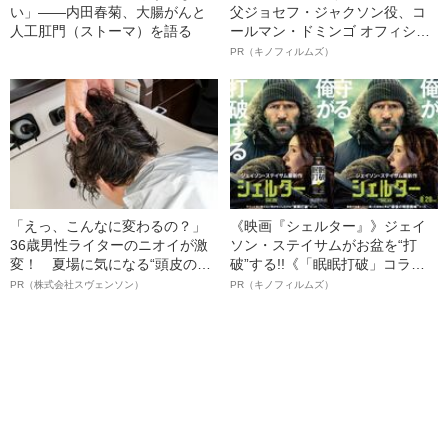
い」――内田春菊、大腸がんと
父ジョセフ・ジャクソン役、コ
人工肛門（ストーマ）を語る
ールマン・ドミンゴ オフィシャ
ルインタビュー“観客を魅了した
PR（キノフィルムズ）
名優、複雑な父親像への想いを
語る”《日本興収70億円突破》
「えっ、こんなに変わるの？」
《映画『シェルター』》ジェイ
36歳男性ライターのニオイが激
ソン・ステイサムがお盆を“打
変！ 夏場に気になる“頭皮のニ
破”する!!《「眠眠打破」コラ
オイ”や“ベタつき”を解消す
ボ》
PR（株式会社スヴェンソン）
PR（キノフィルムズ）
る、“ウィッグのスペシャリス
ト”が生み出した徹底ケアとは