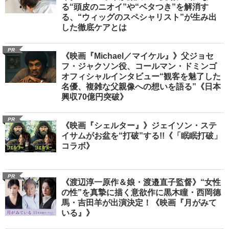
る“頭皮のニオイ”や“ベタつき”を解消す
る、“ウィッグのスペシャリスト”が生み出
した徹底ケアとは
PR
《映画『Michael／マイケル』》父ジョセ
フ・ジャクソン役、コールマン・ドミンゴ
オフィシャルインタビュー“観客を魅了した
名優、複雑な父親像への想いを語る”《日本
興収70億円突破》
PR
《映画『シェルター』》ジェイソン・ステ
イサムがお盆を“打破”する!!《「眠眠打破」
コラボ》
PR
《渡辺淳一原作＆娘・渡邉直子監督》“女性
の性”を真摯に描く意欲作に黒木瞳・西岡德
馬・吉田羊が出演決定！《映画『月がみて
いる』》