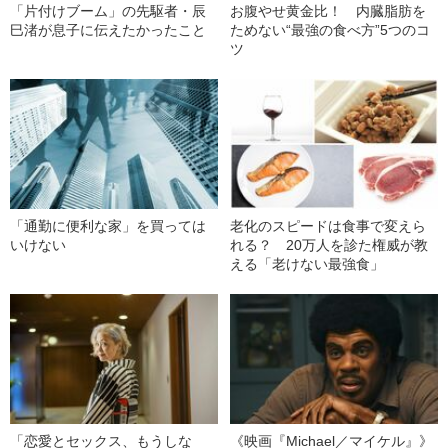
「片付けブーム」の先駆者・辰
お腹やせ黄金比！ 内臓脂肪を
巳渚が息子に伝えたかったこと
ためない“最強の食べ方”5つのコ
ツ
「通勤に便利な家」を買っては
老化のスピードは食事で変えら
いけない
れる？ 20万人を診た権威が教
える「老けない最強食」
「恋愛とセックス、もうしな
《映画『Michael／マイケル』》