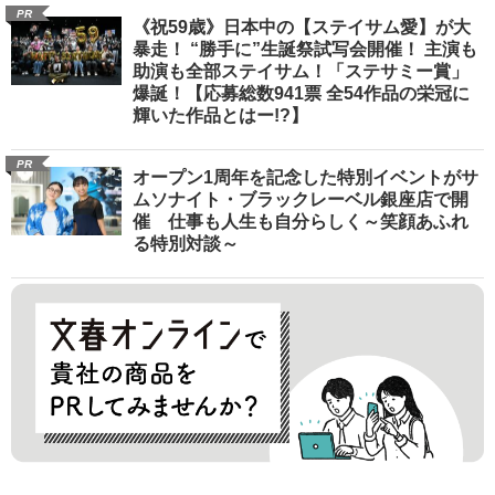
PR
《祝59歳》日本中の【ステイサム愛】が大
暴走！ “勝手に”生誕祭試写会開催！ 主演も
助演も全部ステイサム！「ステサミー賞」
爆誕！【応募総数941票 全54作品の栄冠に
輝いた作品とはー!?】
PR
オープン1周年を記念した特別イベントがサ
ムソナイト・ブラックレーベル銀座店で開
催 仕事も人生も自分らしく～笑顔あふれ
る特別対談～