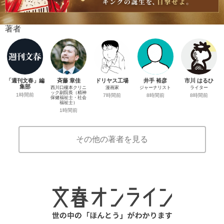
著者
「週刊文春」編
斉藤 章佳
ドリヤス工場
井手 裕彦
市川 はるひ
集部
西川口榎本クリニ
漫画家
ジャーナリスト
ライター
ック副院長（精神
1時間前
7時間前
8時間前
8時間前
保健福祉士・社会
福祉士）
1時間前
その他の著者を見る