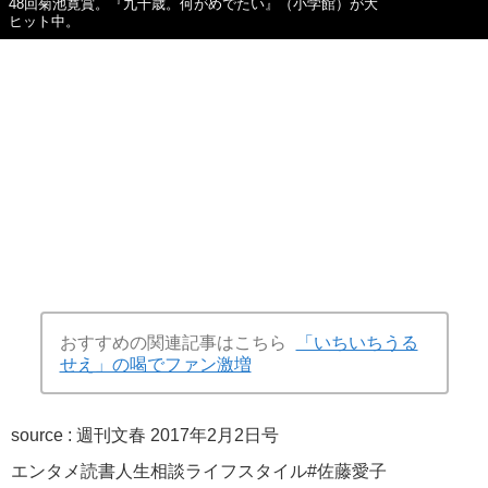
48回菊池寛賞。『九十歳。何がめでたい』（小学館）が大
ヒット中。
おすすめの関連記事はこちら
「いちいちうる
せえ」の喝でファン激増
source :
週刊文春 2017年2月2日号
エンタメ
読書
人生相談
ライフスタイル
#佐藤愛子