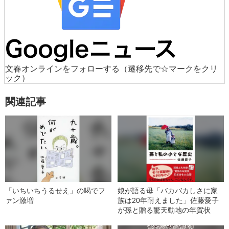
文春オンラインをフォローする
（遷移先で☆マークをクリ
ック）
関連記事
「いちいちうるせえ」の喝でフ
娘が語る母「バカバカしさに家
ァン激増
族は20年耐えました」佐藤愛子
が孫と贈る驚天動地の年賀状