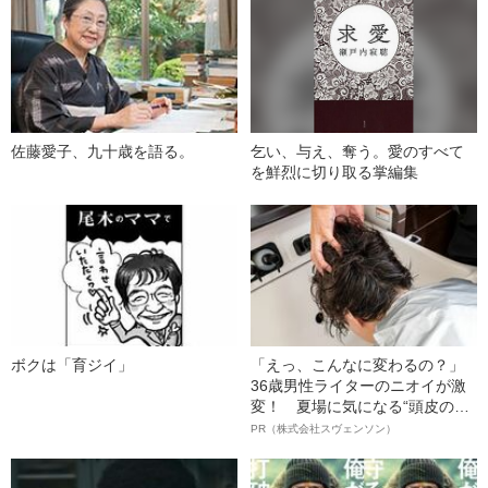
佐藤愛子、九十歳を語る。
乞い、与え、奪う。愛のすべて
を鮮烈に切り取る掌編集
ボクは「育ジイ」
「えっ、こんなに変わるの？」
36歳男性ライターのニオイが激
変！ 夏場に気になる“頭皮のニ
オイ”や“ベタつき”を解消す
PR（株式会社スヴェンソン）
る、“ウィッグのスペシャリス
ト”が生み出した徹底ケアとは