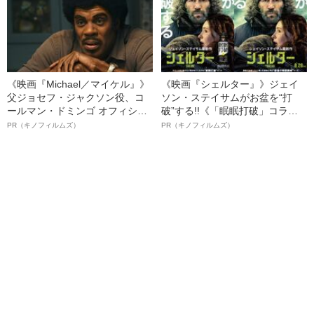
《映画『Michael／マイケル』》
《映画『シェルター』》ジェイ
父ジョセフ・ジャクソン役、コ
ソン・ステイサムがお盆を“打
ールマン・ドミンゴ オフィシャ
破”する!!《「眠眠打破」コラ
ルインタビュー“観客を魅了した
ボ》
PR（キノフィルムズ）
PR（キノフィルムズ）
名優、複雑な父親像への想いを
語る”《日本興収70億円突破》