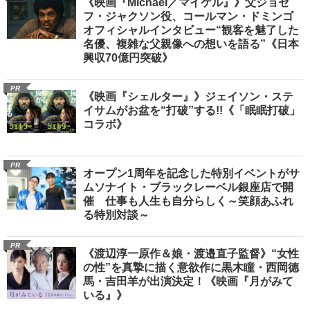
《映画『Michael／マイケル』》父ジョセ
フ・ジャクソン役、コールマン・ドミンゴ
オフィシャルインタビュー“観客を魅了した
名優、複雑な父親像への想いを語る”《日本
興収70億円突破》
PR
《映画『シェルター』》ジェイソン・ステ
イサムがお盆を“打破”する!!《「眠眠打破」
コラボ》
PR
オープン1周年を記念した特別イベントがサ
ムソナイト・ブラックレーベル銀座店で開
催 仕事も人生も自分らしく～笑顔あふれ
る特別対談～
PR
《渡辺淳一原作＆娘・渡邉直子監督》“女性
の性”を真摯に描く意欲作に黒木瞳・西岡德
馬・吉田羊が出演決定！《映画『月がみて
いる』》