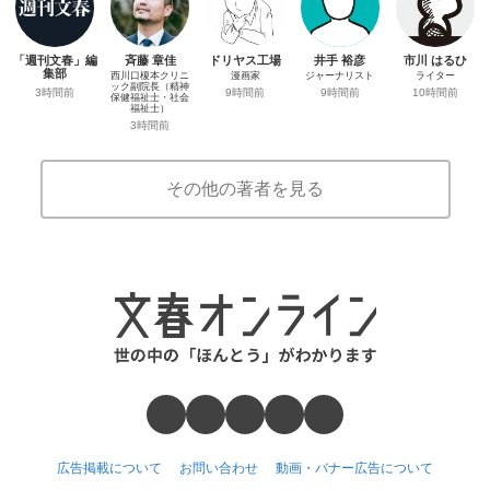
「週刊文春」編
斉藤 章佳
ドリヤス工場
井手 裕彦
市川 はるひ
集部
西川口榎本クリニ
漫画家
ジャーナリスト
ライター
ック副院長（精神
3時間前
9時間前
9時間前
10時間前
保健福祉士・社会
福祉士）
3時間前
その他の著者を見る
広告掲載について
お問い合わせ
動画・バナー広告について