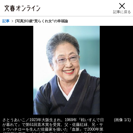
記事に戻る
記事
[写真]93歳“荒らくれ女”の幸福論
さとうあいこ／1923年大阪生まれ。1969年『戦いすんで日
(画像 1/1)
が暮れて』で第61回直木賞を受賞。父・佐藤紅緑、兄・サ
トウハチローを生んだ佐藤家を描いた『血脈』で2000年第