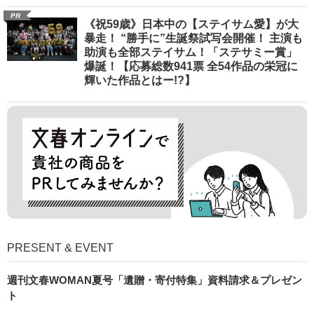
PR
《祝59歳》日本中の【ステイサム愛】が大
暴走！ “勝手に”生誕祭試写会開催！ 主演も
助演も全部ステイサム！「ステサミー賞」
爆誕！【応募総数941票 全54作品の栄冠に
輝いた作品とはー!?】
PRESENT & EVENT
週刊文春WOMAN夏号「遺贈・寄付特集」資料請求＆プレゼン
ト