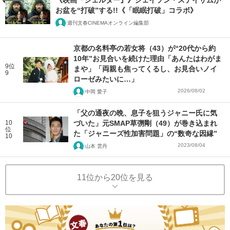
《映画『シェルター』》ジェイソン・ステイサムが
お盆を“打破”する!!《「眠眠打破」コラボ》
週刊文春CINEMAオンライン編集部
京都の名料亭の若女将（43）が“20代から約
10年”お見合いを続けた理由「あんたはわがま
9位
まや」「両親も焦ってくるし、お見合いノイ
9
ローゼみたいに…」
2026/08/02
中岡 愛子
「父の通夜の晩、息子を狙うジャニー氏に気
10
づいた」元SMAP草彅剛（49）が巻き込まれ
位
た「ジャニーズ性加害問題」の“数奇な因縁”
10
2023/08/04
山本 雲丹
11位から20位を見る