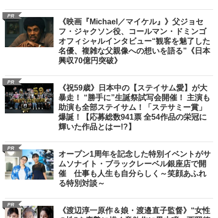
PR
《映画『Michael／マイケル』》父ジョセ
フ・ジャクソン役、コールマン・ドミンゴ
オフィシャルインタビュー“観客を魅了した
名優、複雑な父親像への想いを語る”《日本
興収70億円突破》
PR
《祝59歳》日本中の【ステイサム愛】が大
暴走！ “勝手に”生誕祭試写会開催！ 主演も
助演も全部ステイサム！「ステサミー賞」
爆誕！【応募総数941票 全54作品の栄冠に
輝いた作品とはー!?】
PR
オープン1周年を記念した特別イベントがサ
ムソナイト・ブラックレーベル銀座店で開
催 仕事も人生も自分らしく～笑顔あふれ
る特別対談～
PR
《渡辺淳一原作＆娘・渡邉直子監督》“女性