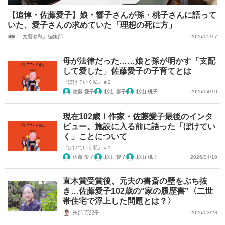
【追悼・佐藤愛子】娘・響子さんが孫・桃子さんに語って
いた、愛子さんの求めていた「理想の死に方」
「文藝春秋」編集部
2026/05/17
母が法律だった……娘と孫が明かす「支配
して愛した」佐藤愛子の子育てとは
『ぼけていく私』＃2
佐藤 愛子
杉山 響子
杉山 桃子
2026/04/10
現在102歳！作家・佐藤愛子最後のインタ
ビュー。施設に入る前に語った「ぼけてい
く」ことについて
『ぼけていく私』＃1
佐藤 愛子
杉山 響子
杉山 桃子
2026/04/10
直木賞受賞後、元夫の書斎の壁をぶち抜
き…佐藤愛子102歳の“家の履歴書”〈二世
帯住宅で浮上した問題とは？〉
矢部 万紀子
2026/03/23