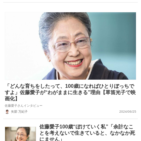
「どんな育ちをしたって、100歳になればひとりぼっちで
すよ」佐藤愛子が“わがままに生きる”理由【草笛光子で映
画化】
佐藤愛子さんインタビュー
矢部 万紀子
2024/06/25
佐藤愛子100歳“ぼけていく私”「余計なこ
とを考えないで生きていると、なかなか死
にません」