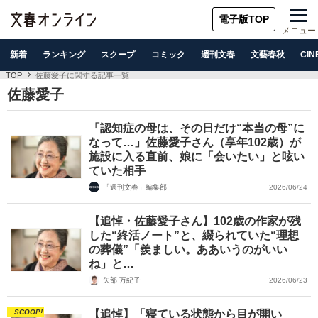
電子版TOP
メニュー
新着
ランキング
スクープ
コミック
週刊文春
文藝春秋
CIN
TOP
佐藤愛子に関する記事一覧
佐藤愛子
「認知症の母は、その日だけ“本当の母”に
なって…」佐藤愛子さん（享年102歳）が
施設に入る直前、娘に「会いたい」と呟い
ていた相手
「週刊文春」編集部
2026/06/24
【追悼・佐藤愛子さん】102歳の作家が残
した“終活ノート”と、綴られていた“理想
の葬儀”「羨ましい。ああいうのがいい
ね」と…
矢部 万紀子
2026/06/23
SCOOP!
【追悼】「寝ている状態から目が開い