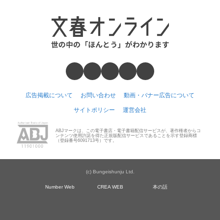
広告掲載について
お問い合わせ
動画・バナー広告について
サイトポリシー
運営会社
ABJマークは、この電子書店・電子書籍配信サービスが、著作権者からコ
ンテンツ使用許諾を得た正規版配信サービスであることを示す登録商標
（登録番号6091713号）です。
(c) Bungeishunju Ltd.
Number Web
CREA WEB
本の話