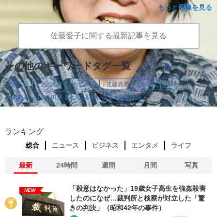
もっと画像を見る
佐藤愛子に関する最新記事を見る
その他のキーワードタグ一覧
#藤田晋
#三山凌輝
#高市早苗
#後藤真希
#森岡毅
#城彰二
#内田有紀
#松田聖子
#玉木雄一郎
#亀和田武
ランキング
総合
ニュース
ビジネス
エンタメ
ライフ
最新
24時間
週間
月間
写真
「殺意はなかった」19歳女子高生を強姦殺害
NEW
したのになぜ…裁判所と検察が対立した「驚
きの判決」（昭和42年の事件）