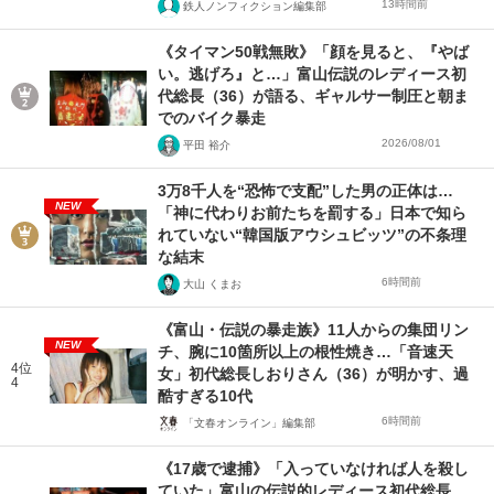
13時間前
鉄人ノンフィクション編集部
《タイマン50戦無敗》「顔を見ると、『やば
い。逃げろ』と…」富山伝説のレディース初
代総長（36）が語る、ギャルサー制圧と朝ま
でのバイク暴走
2026/08/01
平田 裕介
3万8千人を“恐怖で支配”した男の正体は…
NEW
「神に代わりお前たちを罰する」日本で知ら
れていない“韓国版アウシュビッツ”の不条理
な結末
6時間前
大山 くまお
《富山・伝説の暴走族》11人からの集団リン
NEW
チ、腕に10箇所以上の根性焼き…「音速天
4位
女」初代総長しおりさん（36）が明かす、過
4
酷すぎる10代
6時間前
「文春オンライン」編集部
《17歳で逮捕》「入っていなければ人を殺し
ていた」富山の伝説的レディース初代総長