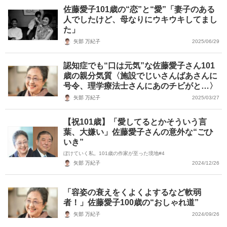
佐藤愛子101歳の“恋”と“愛”「妻子のある
人でしたけど、母なりにウキウキしてまし
た」
矢部 万紀子
2025/06/29
認知症でも“口は元気”な佐藤愛子さん101
歳の親分気質〈施設でじいさんばあさんに
号令、理学療法士さんにあのチビがと…〉
矢部 万紀子
2025/03/27
【祝101歳】「愛してるとかそういう言
葉、大嫌い」佐藤愛子さんの意外な“ごひ
いき”
ぼけていく私。101歳の作家が至った境地#4
矢部 万紀子
2024/12/26
「容姿の衰えをくよくよするなど軟弱
者！」佐藤愛子100歳の“おしゃれ道”
矢部 万紀子
2024/09/26