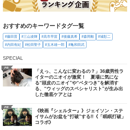
おすすめのキーワードタグ一覧
#藤田晋
#三山凌輝
#高市早苗
#後藤真希
#森岡毅
#城彰二
#内田有紀
#松田聖子
#玉木雄一郎
#亀和田武
SPECIAL
PR
「えっ、こんなに変わるの？」36歳男性ラ
イターのニオイが激変！ 夏場に気にな
る“頭皮のニオイ”や“ベタつき”を解消す
る、“ウィッグのスペシャリスト”が生み出
した徹底ケアとは
PR
《映画『シェルター』》ジェイソン・ステ
イサムがお盆を“打破”する!!《「眠眠打破」
コラボ》