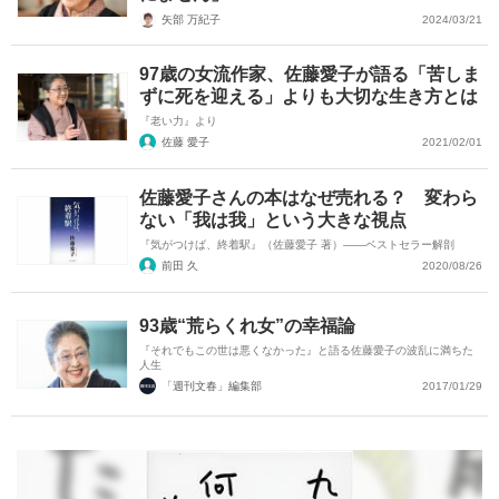
矢部 万紀子
2024/03/21
97歳の女流作家、佐藤愛子が語る「苦しま
ずに死を迎える」よりも大切な生き方とは
『老い力』より
佐藤 愛子
2021/02/01
佐藤愛子さんの本はなぜ売れる？ 変わら
ない「我は我」という大きな視点
『気がつけば、終着駅』（佐藤愛子 著）――ベストセラー解剖
前田 久
2020/08/26
93歳“荒らくれ女”の幸福論
『それでもこの世は悪くなかった』と語る佐藤愛子の波乱に満ちた
人生
「週刊文春」編集部
2017/01/29