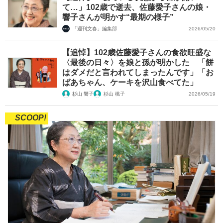
て…」102歳で逝去、佐藤愛子さんの娘・
響子さんが明かす“最期の様子”
「週刊文春」編集部
2026/05/20
【追悼】102歳佐藤愛子さんの食欲旺盛な
〈最後の日々〉を娘と孫が明かした 「餅
はダメだと言われてしまったんです」「お
ばあちゃん、ケーキを沢山食べてた」
杉山 響子
杉山 桃子
2026/05/19
SCOOP!