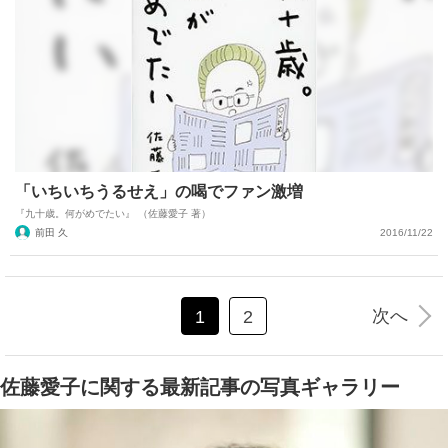
「いちいちうるせえ」の喝でファン激増
『九十歳。何がめでたい』 （佐藤愛子 著）
前田 久
2016/11/22
次へ
1
2
佐藤愛子に関する最新記事の写真ギャラリー