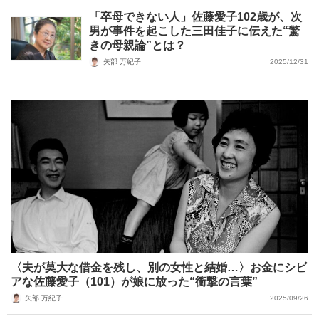
「卒母できない人」佐藤愛子102歳が、次
男が事件を起こした三田佳子に伝えた“驚
きの母親論”とは？
矢部 万紀子
2025/12/31
〈夫が莫大な借金を残し、別の女性と結婚…〉お金にシビ
アな佐藤愛子（101）が娘に放った“衝撃の言葉”
矢部 万紀子
2025/09/26