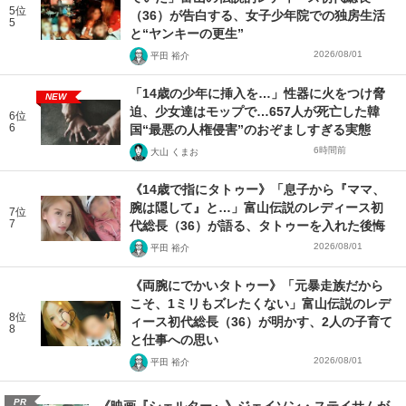
5位
（36）が告白する、女子少年院での独房生活
5
と“ヤンキーの更生”
2026/08/01
平田 裕介
「14歳の少年に挿入を…」性器に火をつけ脅
NEW
迫、少女達はモップで…657人が死亡した韓
6位
6
国“最悪の人権侵害”のおぞましすぎる実態
6時間前
大山 くまお
《14歳で指にタトゥー》「息子から『ママ、
腕は隠して』と…」富山伝説のレディース初
7位
7
代総長（36）が語る、タトゥーを入れた後悔
2026/08/01
平田 裕介
《両腕にでかいタトゥー》「元暴走族だから
こそ、1ミリもズレたくない」富山伝説のレデ
8位
ィース初代総長（36）が明かす、2人の子育て
8
と仕事への思い
2026/08/01
平田 裕介
PR