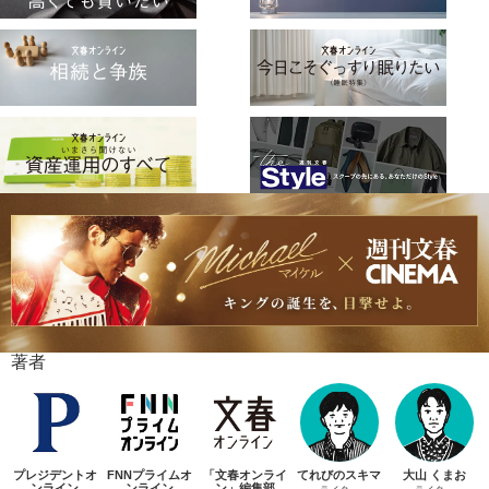
著者
プレジデントオ
FNNプライムオ
「文春オンライ
てれびのスキマ
大山 くまお
ンライン
ンライン
ン」編集部