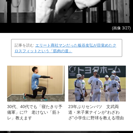
(画像 3/27)
記事を読む
エリート商社マンだった板谷友弘が目覚めたク
ロスフィットという「筋肉の道」
30代、40代でも「寝たきり予
23年ぶりセンバツ 文武両
備軍」に!? 老けない「筋ト
道・米子東ナインが“わざわ
レ」教えます
ざ”小学生に野球を教える理由