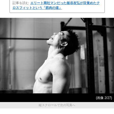
記事を読む
エリート商社マンだった板谷友弘が目覚めたク
ロスフィットという「筋肉の道」
(画像 2/27)
縦スクロールで次の写真へ