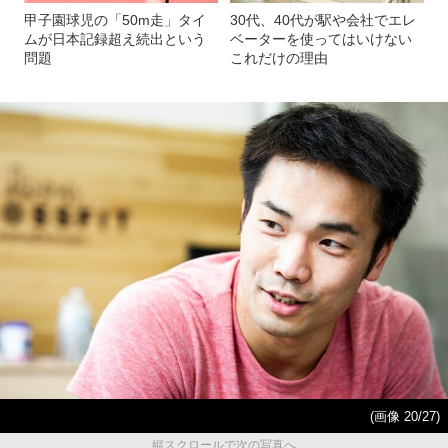
甲子園球児の「50m走」タイ
30代、40代が駅や会社でエレ
ムが日本記録超え続出という
ベーターを使ってはいけない
問題
これだけの理由
(画像 20/27)
縦スクロールで次の写真へ