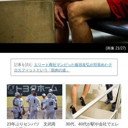
(画像 21/27)
記事を読む
エリート商社マンだった板谷友弘が目覚めたク
ロスフィットという「筋肉の道」
23年ぶりセンバツ 文武両
30代、40代が駅や会社でエレ