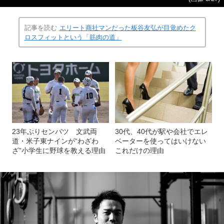
記事を読む
エリート商社マンだった板谷友弘が目覚めたク
ロスフィットという「筋肉の道」
23年ぶりセンバツ 文武両
30代、40代が駅や会社でエレ
道・米子東ナインが“わざわ
ベーターを使ってはいけない
ざ”小学生に野球を教える理由
これだけの理由