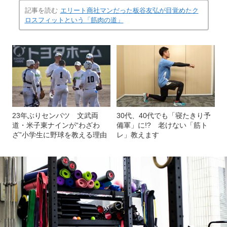
記事を読む
エリート商社マンだった板谷友弘が目覚めたク
ロスフィットという「筋肉の道」
23年ぶりセンバツ 文武両
30代、40代でも「寝たきり予
道・米子東ナインが“わざわ
備軍」に!? 老けない「筋ト
ざ”小学生に野球を教える理由
レ」教えます