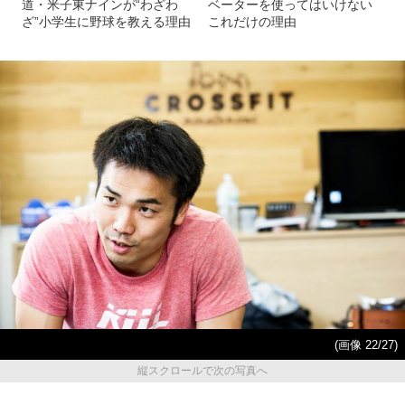
道・米子東ナインが“わざわ
ベーターを使ってはいけない
ざ”小学生に野球を教える理由
これだけの理由
(画像 22/27)
縦スクロールで次の写真へ