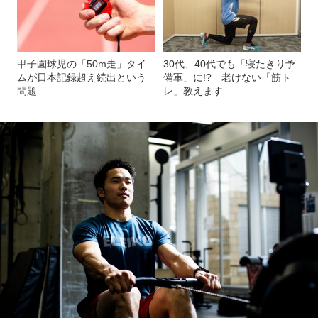
甲子園球児の「50m走」タイ
30代、40代でも「寝たきり予
ムが日本記録超え続出という
備軍」に!? 老けない「筋ト
問題
レ」教えます