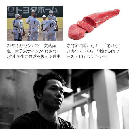
23年ぶりセンバツ 文武両
専門家に聞いた！ 「老けな
道・米子東ナインが“わざわ
い肉ベスト10」「老ける肉ワ
ざ”小学生に野球を教える理由
ースト10」ランキング