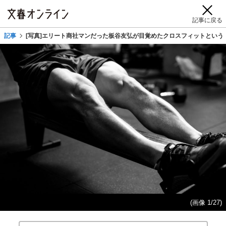
記事に戻る
記事
[写真]エリート商社マンだった板谷友弘が目覚めたクロスフィットという
(画像 1/27)