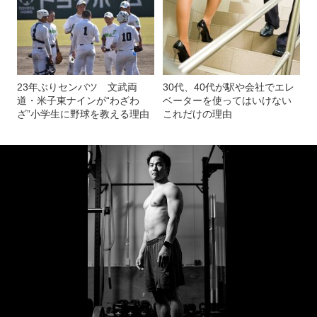
23年ぶりセンバツ 文武両
30代、40代が駅や会社でエレ
道・米子東ナインが“わざわ
ベーターを使ってはいけない
ざ”小学生に野球を教える理由
これだけの理由