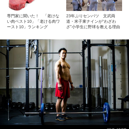
専門家に聞いた！ 「老けな
23年ぶりセンバツ 文武両
い肉ベスト10」「老ける肉ワ
道・米子東ナインが“わざわ
ースト10」ランキング
ざ”小学生に野球を教える理由