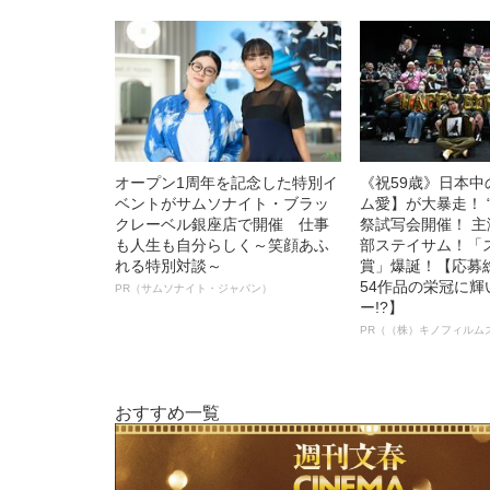
オープン1周年を記念した特別イ
《祝59歳》日本
ベントがサムソナイト・ブラッ
ム愛】が大暴走！ 
クレーベル銀座店で開催 仕事
祭試写会開催！ 
も人生も自分らしく～笑顔あふ
部ステイサム！「
れる特別対談～
賞」爆誕！【応募総
54作品の栄冠に
PR（サムソナイト・ジャパン）
ー!?】
PR（（株）キノフィルム
おすすめ一覧