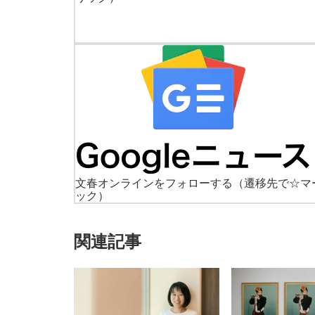
文春オンラインをフォローする
（遷移先で☆マ
ック）
関連記事