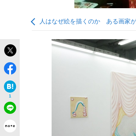
人はなぜ絵を描くのか ある画家
観る将棋、読む将棋
「敗因分析は一切聞かれなかった」侍ジャパン選
1
いまさら聞けない資産運用のすべて
「目標達成できなかったからと言って…」サッ