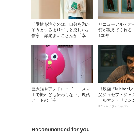
「愛情を注ぐのは、自分を満た
リニューアル・オ
そうとするよりずっと楽しい」
館が教えてくれる
作家・瀬尾まいこさんが「幸せ
100年
な主人公」を描く理由
巨大猫やアンドロイド……スマ
《映画『Michae
ホで撮れども伝わらない、現代
父ジョセフ・ジャ
アートの「今」
ールマン・ドミン
ルインタビュー“
PR（キノフィルムズ）
名優、複雑な父親
語る”《日本興収7
Recommended for you