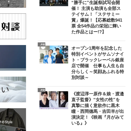
“勝手に”生誕祭試写会開
催！ 主演も助演も全部ス
テイサム！「ステサミー
賞」爆誕！【応募総数941
票 全54作品の栄冠に輝い
た作品とはー!?】
PR
オープン1周年を記念した
特別イベントがサムソナイ
ト・ブラックレーベル銀座
店で開催 仕事も人生も自
分らしく～笑顔あふれる特
別対談～
PR
《渡辺淳一原作＆娘・渡邉
直子監督》“女性の性”を
真摯に描く意欲作に黒木
瞳・西岡德馬・吉田羊が出
演決定！《映画『月がみて
いる』》