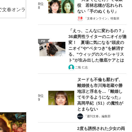
8位
役 若林志穂が忘れられ
8
で文春オンラ
ない「手のぬくもり」
「文春オンライン」特集班
「えっ、こんなに変わるの？」
36歳男性ライターのニオイが激
PR
変！ 夏場に気になる“頭皮の
ニオイ”や“ベタつき”を解消す
る、“ウィッグのスペシャリス
ト”が生み出した徹底ケアとは
二瓶 仁志
ヌードも不倫も厭わず、
離婚後も市川海老蔵や勝
地涼と浮名を…「離婚し
9位
てモテるようになった」
9
高岡早紀（51）の魔性が
とまらない
「週刊文春」編集部
2度も誘拐された少女の両