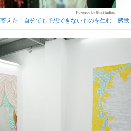
Powered by 
GliaStudios
が答えた「自分でも予想できないものを生む」感覚
Mute
手が証言した“NPB聞...
「クマが悪者扱いされているの
キングの誕生
もっと見る
カー日本代表・森保一監督...