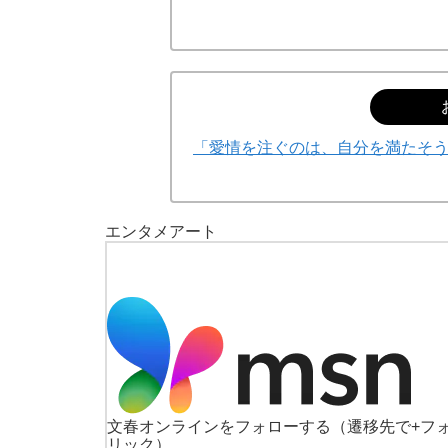
「愛情を注ぐのは、自分を満たそ
エンタメ
アート
文春オンラインをフォローする
（遷移先で+フ
リック）