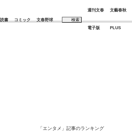
週刊文春
文藝春秋
読書
コミック
文春野球
検索
電子版
PLUS
インタビュー
読書
#松田聖子
BC日本代表“敗戦”の真実 選手が明かす...
、私のいま
「エンタメ」記事のランキング