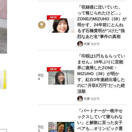
「収録後に泣いていた、
って報じられたけど…」
NEW
ZONEのMIZUHO（38）が
明かす、24年前にとんね
るず石橋貴明がつけた“強
2/13
烈なあだ名”事件の真相
佐藤 ちひろ
「印税は1円ももらってい
ません」19年ぶりに芸能
界に復帰したZONE・
NEW
MIZUHO（38）が明か
4位
4
す、紅白3年連続出場した
のに“月収8万円”だった絶
頂期
佐藤 ちひろ
「パートナーが一晩中セ
ックスしていて寝られな
い」と解散に至った女子
5位
ペアも…オリンピック選
5