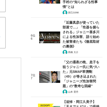
手村の“知られざる性事
情”とは
辰巳JUNK
「近藤真彦が使っていた
部屋で…」「性器を握ら
される」ジャニー喜多川
主
6位
による性加害、語り始め
6
た被害者たち《徹底取材
の裏側》
髙橋 大介
「父の通夜の晩、息子を
狙うジャニー氏に気づい
た」元SMAP草彅剛
7位
（49）が巻き込まれた
7
「ジャニーズ性加害問
題」の“数奇な因縁”
山本 雲丹
【追悼・岡江久美子】
SCOOP!
「天までとどけ」で母娘