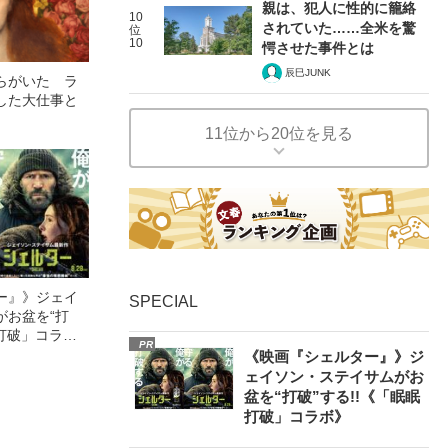
親は、犯人に性的に籠絡
10
されていた……全米を驚
位
10
愕させた事件とは
辰巳JUNK
らがいた ラ
した大仕事と
11位から20位を見る
ー』》ジェイ
SPECIAL
がお盆を“打
眠打破」コラ
PR
《映画『シェルター』》ジ
ェイソン・ステイサムがお
盆を“打破”する!!《「眠眠
打破」コラボ》