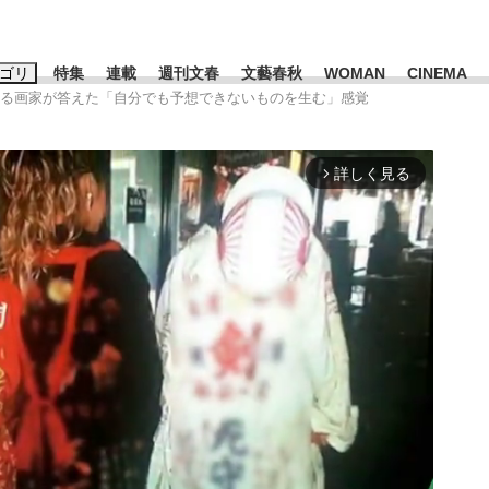
ゴリ
特集
連載
週刊文春
文藝春秋
WOMAN
CINEMA
ある画家が答えた「自分でも予想できないものを生む」感覚
キーワード入力
ス
エンタメ
ライフ
ビジネス
詳しく見る
arrow_forward_ios
ーワードタグ一覧
山凌輝
#高市早苗
#後藤真希
#森岡毅
#城彰二
#内田有紀
#亀和田武
て明かした日本代表監督に...
「最悪の空気のまま解散」W
私のあのとき