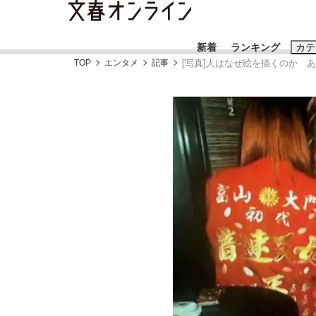
新着
ランキング
カテ
TOP
エンタメ
記事
[写真]人はなぜ絵を描くのか 
スクープ
ニュー
おすすめのキ
#藤田晋
#三
#玉木雄一郎
「90%は失敗する。でも…」本田圭佑が初め
終戦から81年