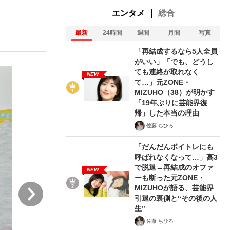
エンタメ
総合
最新
24時間
週間
月間
写真
「再結成するなら5人全員
がいい」「でも、どうし
ても連絡が取れなく
NEW
て…」元ZONE・
が悲しい」『北の国から』倉本聰氏（91...
を、目撃せよ。
MIZUHO（38）が明かす
「19年ぶりに芸能界復
帰」した本当の理由
佐藤 ちひろ
「だんだんボイトレにも
呼ばれなくなって…」高3
で脱退→再結成のオファ
NEW
ーも断った元ZONE・
次
MIZUHOが語る、芸能界
引退の裏側と“その後の人
生”
佐藤 ちひろ