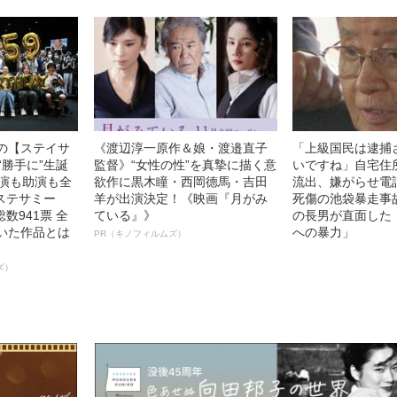
中の【ステイサ
《渡辺淳一原作＆娘・渡邉直子
「上級国民は逮捕
“勝手に”生誕
監督》“女性の性”を真摯に描く意
いですね」自宅住
主演も助演も全
欲作に黒木瞳・西岡德馬・吉田
流出、嫌がらせ電
ステサミー
羊が出演決定！《映画『月がみ
死傷の池袋暴走事
数941票 全
ている』》
の長男が直面した
輝いた作品とは
への暴力」
PR（キノフィルムズ）
ズ）