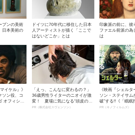
ープンの美術
ドイツに70年代に移住した日本
印象派の前に、彼
、日本美術の
人アーティストが描く「ここで
ファエル前派の為
はないどこか」とは
は
l／マイケル』》
「えっ、こんなに変わるの？」
《映画『シェルタ
クソン役、コ
36歳男性ライターのニオイが激
ソン・ステイサム
ゴ オフィシャ
変！ 夏場に気になる“頭皮のニ
破”する!!《「眠
観客を魅了した
オイ”や“ベタつき”を解消す
ボ》
PR（株式会社スヴェンソン）
PR（キノフィルムズ）
像への想いを
る、“ウィッグのスペシャリス
0億円突破》
ト”が生み出した徹底ケアとは