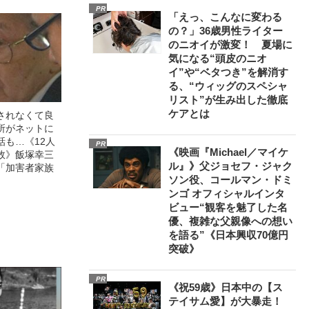
PR
「えっ、こんなに変わる
の？」36歳男性ライター
のニオイが激変！ 夏場に
気になる“頭皮のニオ
イ”や“ベタつき”を解消す
る、“ウィッグのスペシャ
リスト”が生み出した徹底
ケアとは
されなくて良
所がネットに
話も…《12人
PR
《映画『Michael／マイケ
故》飯塚幸三
ル』》父ジョセフ・ジャク
「加害者家族
ソン役、コールマン・ドミ
ンゴ オフィシャルインタ
ビュー“観客を魅了した名
優、複雑な父親像への想い
を語る”《日本興収70億円
突破》
PR
《祝59歳》日本中の【ス
テイサム愛】が大暴走！