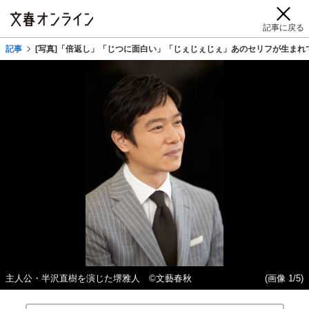
記事に戻る
記事
[写真]「倍返し」「じつに面白い」「じぇじぇじぇ」あのセリフが生まれ
主人公・半沢直樹を演じた堺雅人 ©文藝春秋
(画像 1/5)