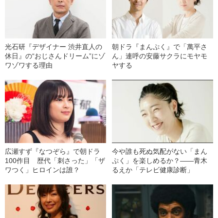
光石研『デザイナー 渋井直人の
朝ドラ『まんぷく』で「萬平さ
休日』の“おじさんドリーム”にゾ
ん」連呼の安藤サクラにモヤモ
ワゾワする理由
ヤする
広瀬すず『なつぞら』で朝ドラ
今や誰も死ぬ気配がない「まん
100作目 歴代「刺さった」「ザ
ぷく」を楽しめるか？――青木
ワつく」ヒロインは誰？
るえか「テレビ健康診断」