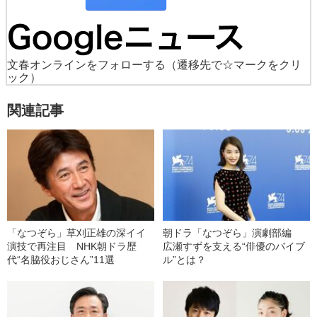
文春オンラインをフォローする
（遷移先で☆マークをクリ
ック）
関連記事
「なつぞら」草刈正雄の深イイ
朝ドラ「なつぞら」演劇部編
演技で再注目 NHK朝ドラ歴
広瀬すずを支える“俳優のバイブ
代“名脇役おじさん”11選
ル”とは？