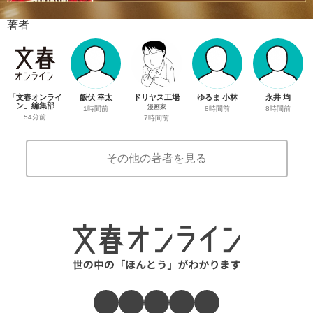
著者
「文春オンライ
飯伏 幸太
ドリヤス工場
ゆるま 小林
永井 均
ン」編集部
漫画家
1時間前
8時間前
8時間前
54分前
7時間前
その他の著者を見る