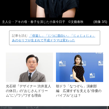
主人公・アキの母・春子を演じた小泉今日子 ©文藝春秋
(画像 3/5)
記事を読む
「倍返し」「じつに面白い」「じぇじぇじぇ」
あのセリフが生まれて平成ドラマは変わった
光石研『デザイナー 渋井直人
朝ドラ「なつぞら」演劇部
の休日』の“おじさんドリー
編 広瀬すずを支える“俳優の
ム”にゾワゾワする理由
バイブル”とは？