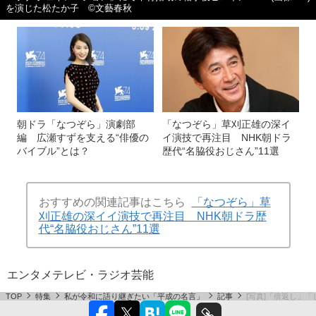
を演じた松たか子 ©文藝春秋
朝ドラ「なつぞら」演劇部
「なつぞら」草刈正雄の深イ
編 広瀬すずを支える“俳優の
イ演技で再注目 NHK朝ドラ
バイブル”とは？
歴代“名脇役おじさん”11選
おすすめの関連記事はこちら
「なつぞら」草
刈正雄の深イイ演技で再注目 NHK朝ドラ歴
代“名脇役おじさん”11選
エンタメ
テレビ・ラジオ
芸能
TOP
特集
私が令和に語り継ぎたい「平成の名言」
記事
[写真]「倍返し」