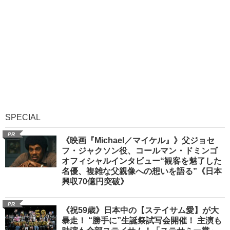
SPECIAL
PR
《映画『Michael／マイケル』》父ジョセ
フ・ジャクソン役、コールマン・ドミンゴ
オフィシャルインタビュー“観客を魅了した
名優、複雑な父親像への想いを語る”《日本
興収70億円突破》
PR
《祝59歳》日本中の【ステイサム愛】が大
暴走！ “勝手に”生誕祭試写会開催！ 主演も