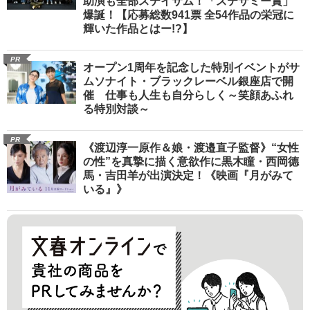
助演も全部ステイサム！「ステサミー賞」
爆誕！【応募総数941票 全54作品の栄冠に
輝いた作品とはー!?】
PR
オープン1周年を記念した特別イベントがサ
ムソナイト・ブラックレーベル銀座店で開
催 仕事も人生も自分らしく～笑顔あふれ
る特別対談～
PR
《渡辺淳一原作＆娘・渡邉直子監督》“女性
の性”を真摯に描く意欲作に黒木瞳・西岡德
馬・吉田羊が出演決定！《映画『月がみて
いる』》