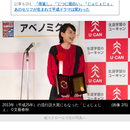
記事を読む
「倍返し」「じつに面白い」「じぇじぇじぇ」
あのセリフが生まれて平成ドラマは変わった
2013年（平成25年）の流行語大賞にもなった「じぇじぇじ
(画像 2/5)
ぇ」 ©文藝春秋
縦スクロールで次の写真へ