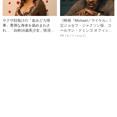
ヤクザ顔負けの「血みどろ情
《映画『Michael／マイケル』》
事」豊満な身体を舐めまわさ
父ジョセフ・ジャクソン役、コ
れ…「自称16歳美少女」怪演
ールマン・ドミンゴ オフィシャ
中、かたせ梨乃（69）の美しす
ルインタビュー“観客を魅了した
PR（キノフィルムズ）
ぎる“熟れ方”
名優、複雑な父親像への想いを
語る”《日本興収70億円突破》