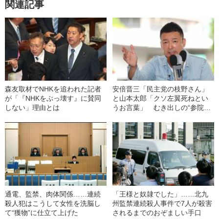
関連記事
森友取材でNHKを追われた記者
安倍晋三「民主党の枝野さん」
が「『NHKをぶっ壊す』に賛同
と山本太郎「クソ左翼死ねとい
しない」理由とは
うお言葉」 むき出しの“参院選
演説”
通電、監禁、肉体関係……連続
「王様と奴隷でした」……北九
殺人犯はこうして女性を洗脳し
州監禁連続殺人事件で7人が殺害
て“獲物”に仕立て上げた
されるまでのおぞましい手口