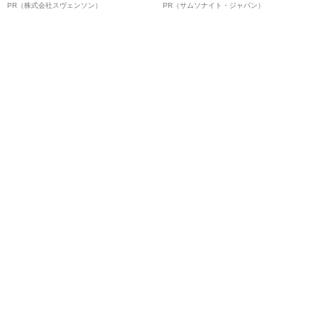
オイ”や“ベタつき”を解消す
も人生も自分らしく～笑顔あふ
PR（株式会社スヴェンソン）
PR（サムソナイト・ジャパン）
る、“ウィッグのスペシャリス
れる特別対談～
ト”が生み出した徹底ケアとは