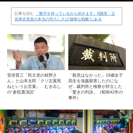
記事を読む
「数字を持っているから叩きます」N国党・立
花孝志党首の本当の恐ろしさは“緻密な戦略”にある
安倍晋三「民主党の枝野さ
「殺意はなかった」19歳女子
ん」と山本太郎「クソ左翼死
高生を強姦殺害したのにな
ねというお言葉」 むき出し
ぜ…裁判所と検察が対立した
の“参院選演説”
「驚きの判決」（昭和42年の
事件）