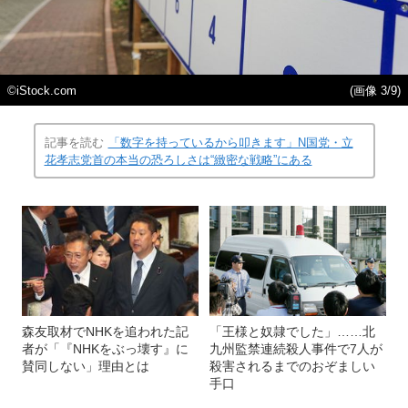
©iStock.com
(画像 3/9)
記事を読む
「数字を持っているから叩きます」N国党・立
花孝志党首の本当の恐ろしさは“緻密な戦略”にある
森友取材でNHKを追われた記
「王様と奴隷でした」……北
者が「『NHKをぶっ壊す』に
九州監禁連続殺人事件で7人が
賛同しない」理由とは
殺害されるまでのおぞましい
手口