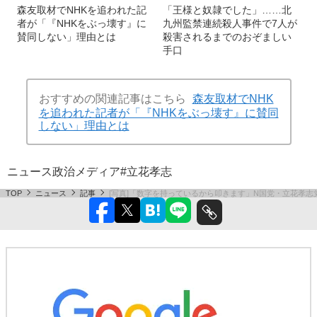
森友取材でNHKを追われた記
「王様と奴隷でした」……北
者が「『NHKをぶっ壊す』に
九州監禁連続殺人事件で7人が
賛同しない」理由とは
殺害されるまでのおぞましい
手口
おすすめの関連記事はこちら
森友取材でNHK
を追われた記者が「『NHKをぶっ壊す』に賛同
しない」理由とは
ニュース
政治
メディア
#立花孝志
TOP
ニュース
記事
[写真]「数字を持っているから叩きます」N国党・立花孝志