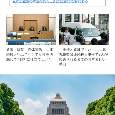
花孝志党首の本当の恐ろしさは“緻密な戦略”にある
通電、監禁、肉体関係……連
「王様と奴隷でした」……北
続殺人犯はこうして女性を洗
九州監禁連続殺人事件で7人が
脳して“獲物”に仕立て上げた
殺害されるまでのおぞましい
手口