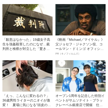
「殺意はなかった」19歳女子高
《映画『Michael／マイケル』》
生を強姦殺害したのになぜ…裁
父ジョセフ・ジャクソン役、コ
判所と検察が対立した「驚きの
ールマン・ドミンゴ オフィシャ
判決」（昭和42年の事件）
ルインタビュー“観客を魅了した
PR（キノフィルムズ）
名優、複雑な父親像への想いを
語る”《日本興収70億円突破》
「えっ、こんなに変わるの？」
オープン1周年を記念した特別イ
36歳男性ライターのニオイが激
ベントがサムソナイト・ブラッ
変！ 夏場に気になる“頭皮のニ
クレーベル銀座店で開催 仕事