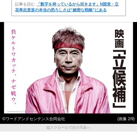
記事を読む
「数字を持っているから叩きます」N国党・立
花孝志党首の本当の恐ろしさは“緻密な戦略”にある
©ワードアンドセンテンス合同会社
(画像 2/9)
縦スクロールで次の写真へ