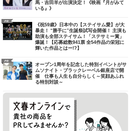
馬・吉田羊が出演決定！《映画『月がみて
いる』》
PR
《祝59歳》日本中の【ステイサム愛】が大
暴走！ “勝手に”生誕祭試写会開催！ 主演も
助演も全部ステイサム！「ステサミー賞」
爆誕！【応募総数941票 全54作品の栄冠に
輝いた作品とはー!?】
PR
オープン1周年を記念した特別イベントがサ
ムソナイト・ブラックレーベル銀座店で開
催 仕事も人生も自分らしく～笑顔あふれ
る特別対談～