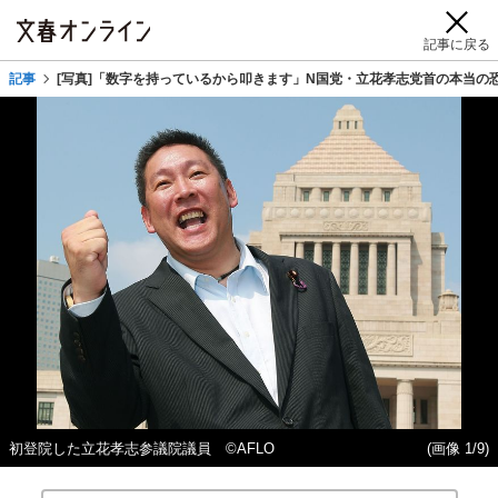
記事に戻る
記事
[写真]「数字を持っているから叩きます」N国党・立花孝志党首の本当の
初登院した立花孝志参議院議員 ©AFLO
(画像 1/9)