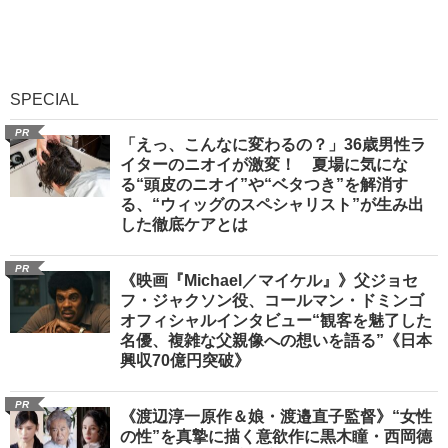
SPECIAL
PR
「えっ、こんなに変わるの？」36歳男性ラ
イターのニオイが激変！ 夏場に気にな
る“頭皮のニオイ”や“ベタつき”を解消す
る、“ウィッグのスペシャリスト”が生み出
した徹底ケアとは
PR
《映画『Michael／マイケル』》父ジョセ
フ・ジャクソン役、コールマン・ドミンゴ
オフィシャルインタビュー“観客を魅了した
名優、複雑な父親像への想いを語る”《日本
興収70億円突破》
PR
《渡辺淳一原作＆娘・渡邉直子監督》“女性
の性”を真摯に描く意欲作に黒木瞳・西岡德