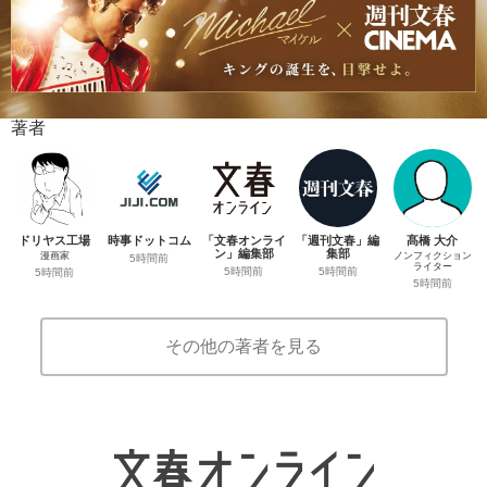
著者
ドリヤス工場
時事ドットコム
「文春オンライ
「週刊文春」編
髙橋 大介
ン」編集部
集部
漫画家
ノンフィクション
5時間前
ライター
5時間前
5時間前
5時間前
5時間前
その他の著者を見る