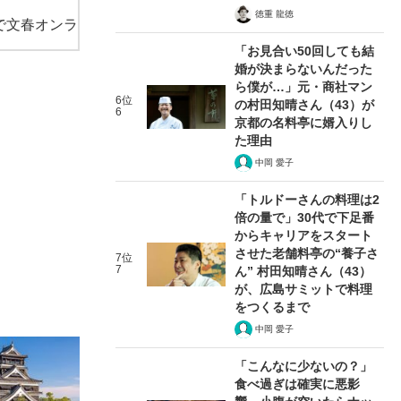
徳重 龍徳
で文春オンラ
「お見合い50回しても結
婚が決まらないんだった
ら僕が…」元・商社マン
6位
の村田知晴さん（43）が
6
京都の名料亭に婿入りし
た理由
中岡 愛子
「トルドーさんの料理は2
倍の量で」30代で下足番
からキャリアをスタート
させた老舗料亭の“養子さ
7位
7
ん” 村田知晴さん（43）
が、広島サミットで料理
をつくるまで
中岡 愛子
「こんなに少ないの？」
食べ過ぎは確実に悪影