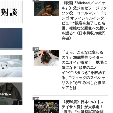
《映画『Michael／マイケ
ル』》父ジョセフ・ジャク
ソン役、コールマン・ドミ
ンゴ オフィシャルインタ
ビュー“観客を魅了した名
優、複雑な父親像への想い
を語る”《日本興収70億円
突破》
PR
「えっ、こんなに変わる
の？」36歳男性ライター
のニオイが激変！ 夏場に
気になる“頭皮のニオ
イ”や“ベタつき”を解消す
る、“ウィッグのスペシャ
リスト”が生み出した徹底
ケアとは
PR
《祝59歳》日本中の【ス
テイサム愛】が大暴走！
“勝手に”生誕祭試写会開