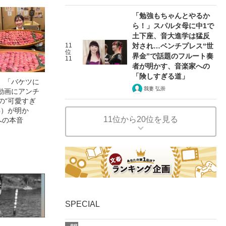
「勉強もちゃんとやるか
ら！」スパルタ母に中1で
土下座、音大進学は猛反
11
対され…ベンチプレス“世
位
界金”で話題のフルート奏
11
者が明かす、音楽家への
「険しすぎる道」
」「バケツに
我妻 弘崇
動画にアンチ
の“可愛すぎ
4）が明か
11位から20位を見る
への本音
SPECIAL
PR