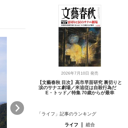
ない資産運用のすべて
が悲しい」『北の国から』倉本聰氏（91...
2026年7月10日 発売
【文藝春秋 目次】高市早苗研究 裏切りと
涙のサナエ劇場／米追従は自殺行為だ
E・トッド／特集 70歳からが最幸
次
「ライフ」記事のランキング
ライフ
総合