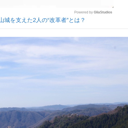
Powered by 
GliaStudios
山城を支えた2人の“改革者”とは？
いまさら聞け
Mute
手が証言した“NPB聞...
「クマが悪者扱いされているの
もっと見る
カー日本代表・森保一監督...