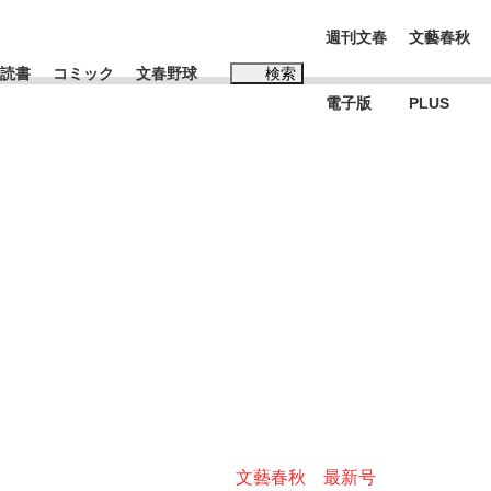
週刊文春
文藝春秋
読書
コミック
文春野球
検索
電子版
PLUS
インタビュー
読書
#玉木雄一郎
む将棋
BC日本代表“敗戦”の真実 選手が明かす...
文藝春秋 最新号