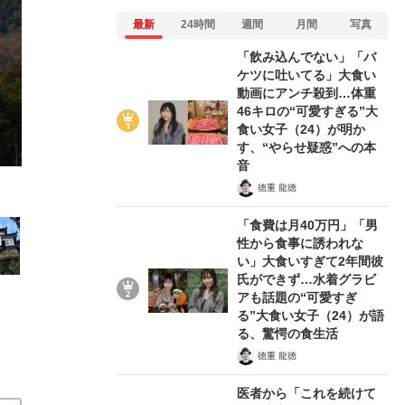
最新
24時間
週間
月間
写真
「飲み込んでない」「バ
ケツに吐いてる」大食い
動画にアンチ殺到…体重
8/16
46キロの“可愛すぎる”大
食い女子（24）が明か
す、“やらせ疑惑”への本
音
徳重 龍徳
「食費は月40万円」「男
性から食事に誘われな
い」大食いすぎて2年間彼
氏ができず…水着グラビ
アも話題の“可愛すぎ
る”大食い女子（24）が語
る、驚愕の食生活
徳重 龍徳
医者から「これを続けて