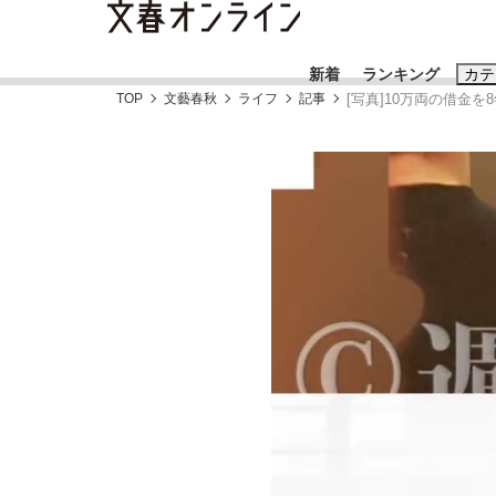
新着
ランキング
カテ
TOP
文藝春秋
ライフ
記事
[写真]10万両の借金
スクープ
ニュー
おすすめのキ
#藤田晋
#三
#亀和田武
#
「90%は失敗する。でも…」本田圭佑が初め
終戦から81年