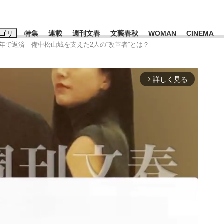
ゴリ
特集
連載
週刊文春
文藝春秋
WOMAN
CINEMA
を8年で返済 備中松山城を支えた2人の“改革者”とは？
キーワード入力
ス
エンタメ
ライフ
ビジネス
詳しく見る
arrow_forward_ios
ーワードタグ一覧
山凌輝
#高市早苗
#後藤真希
#森岡毅
#城彰二
#松田聖子
観る将棋、読
池上彰
て明かした日本代表監督に...
「最悪の空気のまま解散」W