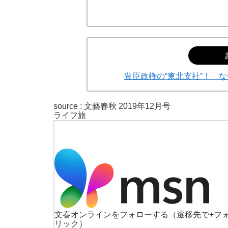
豊臣政権の“東北支社”！ 
source :
文藝春秋 2019年12月号
ライフ
旅
文春オンラインをフォローする
（遷移先で+フ
リック）