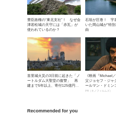
豊臣政権の“東北支社”！ なぜ会
石垣が圧巻！ 宇
津若松城の天守には「赤瓦」が
いた岡山城が“特別
使われているのか？
由
首里城火災の3日前に起きた「ノ
《映画『Michae
ートルダム大聖堂の復讐」 再
父ジョセフ・ジャ
建まで5年以上、寄付125億円が
ールマン・ドミン
送金された
ルインタビュー“
PR（キノフィルムズ）
名優、複雑な父親
語る”《日本興収7
Recommended for you