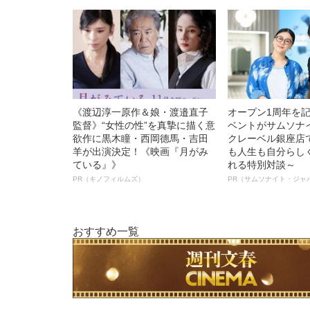
《渡辺淳一原作＆娘・渡邉直子
オープン1周年を
監督》“女性の性”を真摯に描く意
ベントがサムソナ
欲作に黒木瞳・西岡德馬・吉田
クレーベル銀座店
羊が出演決定！《映画『月がみ
も人生も自分らし
ている』》
れる特別対談～
PR（キノフィルムズ）
PR（サムソナイト・ジャ
おすすめ一覧