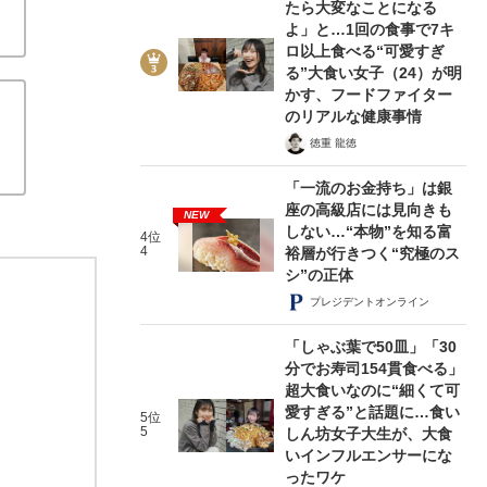
たら大変なことになる
よ」と…1回の食事で7キ
ロ以上食べる“可愛すぎ
る”大食い女子（24）が明
かす、フードファイター
のリアルな健康事情
徳重 龍徳
「一流のお金持ち」は銀
座の高級店には見向きも
NEW
しない…“本物”を知る富
4位
4
裕層が行きつく“究極のス
シ”の正体
プレジデントオンライン
「しゃぶ葉で50皿」「30
分でお寿司154貫食べる」
超大食いなのに“細くて可
愛すぎる”と話題に…食い
5位
5
しん坊女子大生が、大食
いインフルエンサーにな
ったワケ