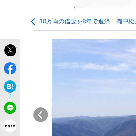
10万両の借金を8年で返済 備中松
「敗因分析は一切聞かれなかった」侍ジャパン選
キングの誕生を、目撃せよ。
1
the Style
前
「目標達成できなかったからと言って…」サッ