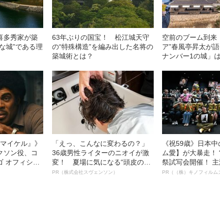
喜多秀家が築
63年ぶりの国宝！ 松江城天守
空前のブーム到来！
な城”である理
の“特殊構造”を編み出した名将の
ア”春風亭昇太が
築城術とは？
ナンバー1の城」
l／マイケル』》
「えっ、こんなに変わるの？」
《祝59歳》日本
クソン役、コ
36歳男性ライターのニオイが激
ム愛】が大暴走！ 
ゴ オフィシャ
変！ 夏場に気になる“頭皮のニ
祭試写会開催！ 
観客を魅了した
オイ”や“ベタつき”を解消す
部ステイサム！「
PR（株式会社スヴェンソン）
PR（（株）キノフィルム
像への想いを
る、“ウィッグのスペシャリス
賞」爆誕！【応募総
0億円突破》
ト”が生み出した徹底ケアとは
54作品の栄冠に
ー!?】