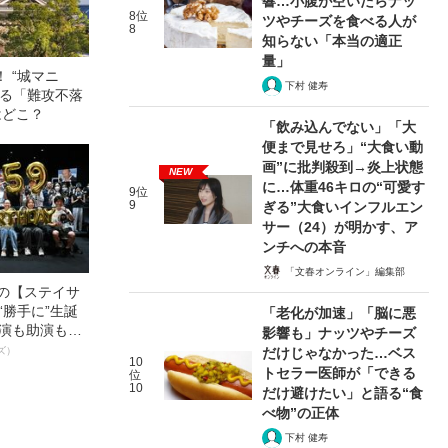
響…小腹が空いたらナッ
8位
ツやチーズを食べる人が
8
知らない「本当の適正
量」
 “城マニ
下村 健寿
語る「難攻不落
はどこ？
「飲み込んでない」「大
便まで見せろ」“大食い動
画”に批判殺到→炎上状態
NEW
に…体重46キロの“可愛す
9位
9
ぎる”大食いインフルエン
サー（24）が明かす、ア
ンチへの本音
「文春オンライン」編集部
中の【ステイサ
“勝手に”生誕
「老化が加速」「脳に悪
主演も助演も全
影響も」ナッツやチーズ
ステサミー
だけじゃなかった…ベス
ズ）
10
数941票 全
トセラー医師が「できる
位
輝いた作品とは
10
だけ避けたい」と語る“食
べ物”の正体
下村 健寿