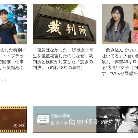
記念した特別イ
「殺意はなかった」19歳女子高
「飲み込んでない
イト・ブラッ
生を強姦殺害したのになぜ…裁
吐いてる」大食い
で開催 仕事
判所と検察が対立した「驚きの
殺到…体重46キロ
く～笑顔あふ
判決」（昭和42年の事件）
る”大食い女子（2
す、“やらせ疑惑”
パン）