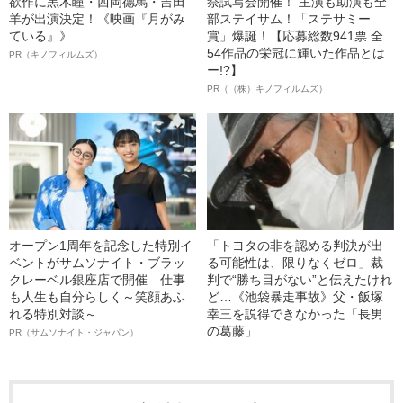
欲作に黒木瞳・西岡德馬・吉田
祭試写会開催！ 主演も助演も全
羊が出演決定！《映画『月がみ
部ステイサム！「ステサミー
ている』》
賞」爆誕！【応募総数941票 全
54作品の栄冠に輝いた作品とは
PR（キノフィルムズ）
ー!?】
PR（（株）キノフィルムズ）
オープン1周年を記念した特別イ
「トヨタの非を認める判決が出
ベントがサムソナイト・ブラッ
る可能性は、限りなくゼロ」裁
クレーベル銀座店で開催 仕事
判で“勝ち目がない”と伝えたけれ
も人生も自分らしく～笑顔あふ
ど…《池袋暴走事故》父・飯塚
れる特別対談～
幸三を説得できなかった「長男
の葛藤」
PR（サムソナイト・ジャパン）