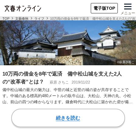
電子版TOP
メニュー
TOP
文藝春秋
ライフ
10万両の借金を8年で返済 備中松山城を支えた2人の“改
10万両の借金を8年で返済 備中松山城を支えた2人
の“改革者”とは？
萩原 さちこ
2019/11/22
備中松山城の最大の魅力は、中世の城と近世の城の姿が共存することで
す。中城のある標高約480メートルの臥牛山は、大松山、天神の丸、小松
山、前山の四つの峰からなります。鎌倉時代に大松山に築かれた砦が備中
松山城のはじまり…
続きを読む