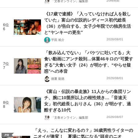
20時間前
「文春オンライン」編集部
《17歳で逮捕》「入っていなければ人を殺し
ていた」富山の伝説的レディース初代総長
6位
（36）が告白する、女子少年院での独房生活
6
と“ヤンキーの更生”
2026/08/01
平田 裕介
「飲み込んでない」「バケツに吐いてる」大
食い動画にアンチ殺到…体重46キロの“可愛す
7位
ぎる”大食い女子（24）が明かす、“やらせ疑
7
惑”への本音
2026/08/01
徳重 龍徳
《富山・伝説の暴走族》11人からの集団リン
チ、腕に10箇所以上の根性焼き…「音速天
8位
女」初代総長しおりさん（36）が明かす、過
8
酷すぎる10代
2026/08/07
「文春オンライン」編集部
「えっ、こんなに変わるの？」36歳男性ライターの
PR
ニオイが激変！ 夏場に気になる“頭皮のニオ