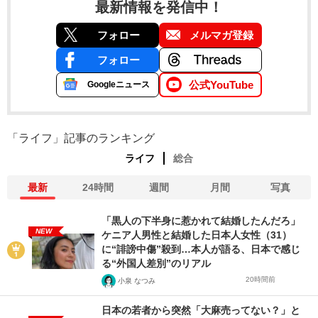
最新情報を発信中！
フォロー
メルマガ登録
フォロー
公式YouTube
Googleニュース
「ライフ」記事のランキング
ライフ
総合
最新
24時間
週間
月間
写真
「黒人の下半身に惹かれて結婚したんだろ」
NEW
ケニア人男性と結婚した日本人女性（31）
に“誹謗中傷”殺到…本人が語る、日本で感じ
る“外国人差別”のリアル
20時間前
小泉 なつみ
日本の若者から突然「大麻売ってない？」と