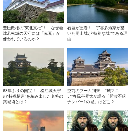
豊臣政権の“東北支社”！ なぜ会
石垣が圧巻！ 宇喜多秀家が築
津若松城の天守には「赤瓦」が
いた岡山城が“特別な城”である理
使われているのか？
由
63年ぶりの国宝！ 松江城天守
空前のブーム到来！ “城マニ
の“特殊構造”を編み出した名将の
ア”春風亭昇太が語る「難攻不落
築城術とは？
ナンバー1の城」はどこ？