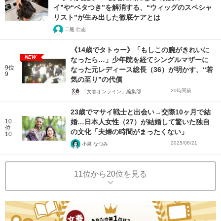
イ”や“ベタつき”を解消する、“ウィッグのスペシャ
リスト”が生み出した徹底ケアとは
二瓶 仁志
《14歳でタトゥー》「もしこの腕がきれいに
NEW
なったら…」少年院を経てシングルマザーに
9位
なった元レディース総長（36）が明かす、“若
9
気の至り”の代償
20時間前
「文春オンライン」編集部
23歳でマサイ戦士と出会い→交際10ヶ月で結
10
婚…日本人女性（27）が結婚して驚いた独自
位
の文化「夫婦の時間がまったくない」
10
2025/06/21
小泉 なつみ
11位から20位を見る