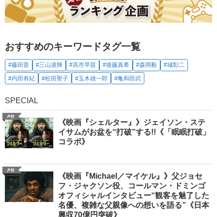
おすすめのキーワードタグ一覧
#藤田晋
#三山凌輝
#高市早苗
#後藤真希
#森岡毅
#城彰二
#内田有紀
#松田聖子
#玉木雄一郎
#亀和田武
SPECIAL
PR
《映画『シェルター』》ジェイソン・ステ
イサムがお盆を“打破”する!!《「眠眠打破」
コラボ》
PR
《映画『Michael／マイケル』》父ジョセ
フ・ジャクソン役、コールマン・ドミンゴ
オフィシャルインタビュー“観客を魅了した
名優、複雑な父親像への想いを語る”《日本
興収70億円突破》