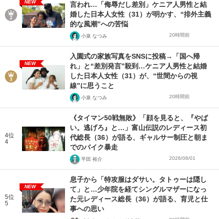
NEW
言われ…「侮辱だし差別」ケニア人男性と結
婚した日本人女性（31）が明かす、“排外主義
的な風潮”への苦悩
20時間前
小泉 なつみ
入園式の家族写真をSNSに投稿→「国へ帰
NEW
れ」と“差別発言”殺到…ケニア人男性と結婚
した日本人女性（31）が、“世間からの視
線”に思うこと
20時間前
小泉 なつみ
《タイマン50戦無敗》「顔を見ると、『やば
い。逃げろ』と…」富山伝説のレディース初
4位
代総長（36）が語る、ギャルサー制圧と朝ま
4
でのバイク暴走
2026/08/01
平田 裕介
息子から「特攻服はダサい。タトゥーは隠し
NEW
て」と…少年院を経てシングルマザーになっ
5位
た元レディース総長（36）が語る、育児と仕
5
事への思い