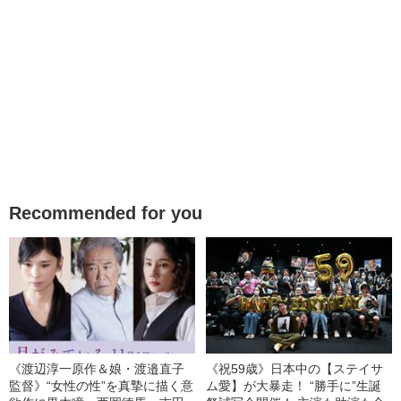
Recommended for you
《渡辺淳一原作＆娘・渡邉直子
《祝59歳》日本中の【ステイサ
監督》“女性の性”を真摯に描く意
ム愛】が大暴走！ “勝手に”生誕