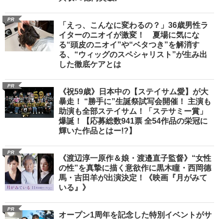
PR
「えっ、こんなに変わるの？」36歳男性ラ
イターのニオイが激変！ 夏場に気にな
る“頭皮のニオイ”や“ベタつき”を解消す
る、“ウィッグのスペシャリスト”が生み出
した徹底ケアとは
PR
《祝59歳》日本中の【ステイサム愛】が大
暴走！ “勝手に”生誕祭試写会開催！ 主演も
助演も全部ステイサム！「ステサミー賞」
爆誕！【応募総数941票 全54作品の栄冠に
輝いた作品とはー!?】
PR
《渡辺淳一原作＆娘・渡邉直子監督》“女性
の性”を真摯に描く意欲作に黒木瞳・西岡德
馬・吉田羊が出演決定！《映画『月がみて
いる』》
PR
オープン1周年を記念した特別イベントがサ