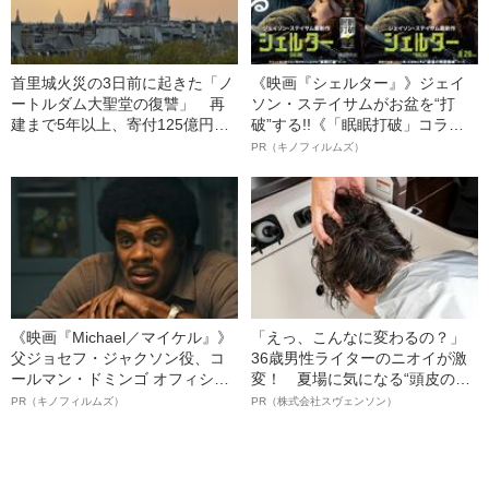
首里城火災の3日前に起きた「ノ
《映画『シェルター』》ジェイ
ートルダム大聖堂の復讐」 再
ソン・ステイサムがお盆を“打
建まで5年以上、寄付125億円が
破”する!!《「眠眠打破」コラ
送金された
ボ》
PR（キノフィルムズ）
《映画『Michael／マイケル』》
「えっ、こんなに変わるの？」
父ジョセフ・ジャクソン役、コ
36歳男性ライターのニオイが激
ールマン・ドミンゴ オフィシャ
変！ 夏場に気になる“頭皮のニ
ルインタビュー“観客を魅了した
オイ”や“ベタつき”を解消す
PR（キノフィルムズ）
PR（株式会社スヴェンソン）
名優、複雑な父親像への想いを
る、“ウィッグのスペシャリス
語る”《日本興収70億円突破》
ト”が生み出した徹底ケアとは