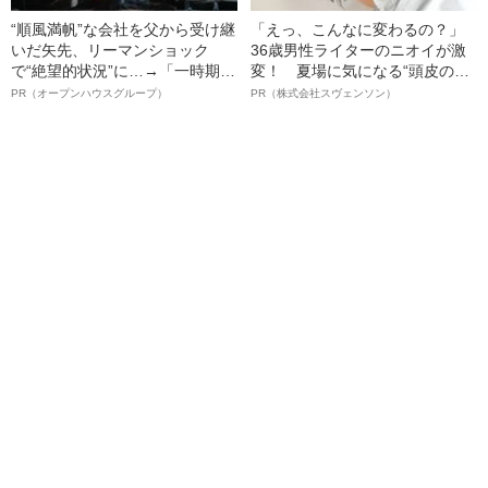
“順風満帆”な会社を父から受け継
「えっ、こんなに変わるの？」
いだ矢先、リーマンショック
36歳男性ライターのニオイが激
で“絶望的状況”に…→「一時期は
変！ 夏場に気になる“頭皮のニ
納品3年待ち」のヒット商品を生
オイ”や“ベタつき”を解消す
PR（オープンハウスグループ）
PR（株式会社スヴェンソン）
んで危機を脱した四代目社長が
る、“ウィッグのスペシャリス
明かす、“逆転の戦術”
ト”が生み出した徹底ケアとは