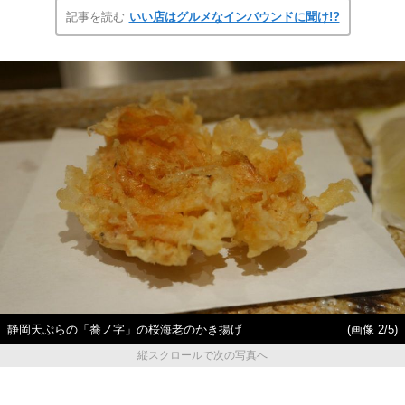
記事を読む
いい店はグルメなインバウンドに聞け!?
静岡天ぷらの「蕎ノ字」の桜海老のかき揚げ
(画像 2/5)
縦スクロールで次の写真へ