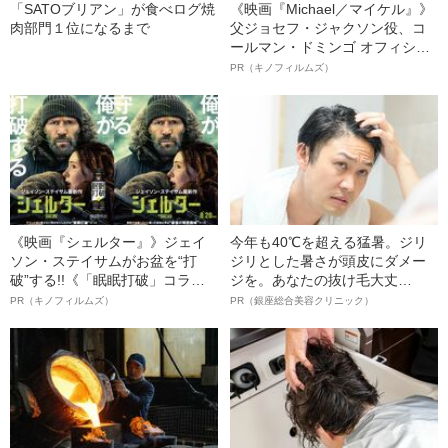
「SATOブリアン」が食べログ焼
《映画『Michael／マイケル』》
肉部門１位になるまで
父ジョセフ・ジャクソン役、コ
ールマン・ドミンゴ オフィシャ
ルインタビュー“観客を魅了した
PR（キノフィルムズ）
名優、複雑な父親像への想いを
語る”《日本興収70億円突破》
《映画『シェルター』》ジェイ
今年も40℃を超える猛暑。ジリ
ソン・ステイサムがお盆を“打
ジリとした暑さが頭皮にダメー
破”する!!《「眠眠打破」コラ
ジを。あなたの抜け毛大丈
ボ》
夫！？
PR（キノフィルムズ）
PR（銀座総合美容クリニック）