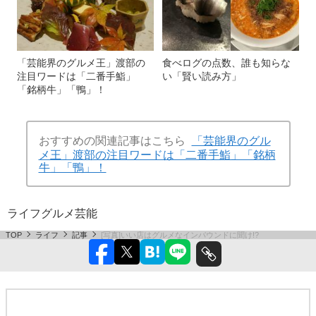
「芸能界のグルメ王」渡部の
食べログの点数、誰も知らな
注目ワードは「二番手鮨」
い「賢い読み方」
「銘柄牛」「鴨」！
おすすめの関連記事はこちら
「芸能界のグル
メ王」渡部の注目ワードは「二番手鮨」「銘柄
牛」「鴨」！
ライフ
グルメ
芸能
TOP
ライフ
記事
[写真]いい店はグルメなインバウンドに聞け!?