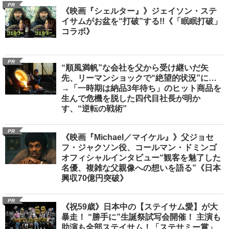
PR
《映画『シェルター』》ジェイソン・ステ
イサムがお盆を“打破”する!!《「眠眠打破」
コラボ》
PR
“順風満帆”な会社を父から受け継いだ矢
先、リーマンショックで“絶望的状況”に…
→「一時期は納品3年待ち」のヒット商品を
生んで危機を脱した四代目社長が明か
す、“逆転の戦術”
PR
《映画『Michael／マイケル』》父ジョセ
フ・ジャクソン役、コールマン・ドミンゴ
オフィシャルインタビュー“観客を魅了した
名優、複雑な父親像への想いを語る”《日本
興収70億円突破》
PR
《祝59歳》日本中の【ステイサム愛】が大
暴走！ “勝手に”生誕祭試写会開催！ 主演も
助演も全部ステイサム！「ステサミー賞」