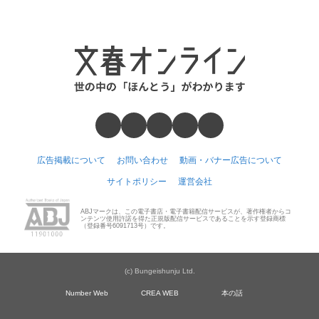
広告掲載について
お問い合わせ
動画・バナー広告について
サイトポリシー
運営会社
ABJマークは、この電子書店・電子書籍配信サービスが、著作権者からコ
ンテンツ使用許諾を得た正規版配信サービスであることを示す登録商標
（登録番号6091713号）です。
(c) Bungeishunju Ltd.
Number Web
CREA WEB
本の話