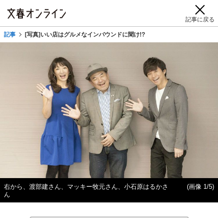
記事に戻る
記事
[写真]いい店はグルメなインバウンドに聞け!?
右から、渡部建さん、マッキー牧元さん、小石原はるかさ
(画像 1/5)
ん