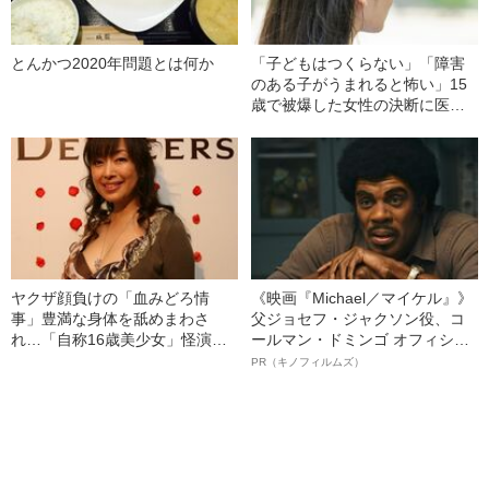
とんかつ2020年問題とは何か
「子どもはつくらない」「障害
のある子がうまれると怖い」15
歳で被爆した女性の決断に医者
が激怒…彼女の人生を変えた“医
者からの衝撃的な一言”
ヤクザ顔負けの「血みどろ情
《映画『Michael／マイケル』》
事」豊満な身体を舐めまわさ
父ジョセフ・ジャクソン役、コ
れ…「自称16歳美少女」怪演
ールマン・ドミンゴ オフィシャ
中、かたせ梨乃（69）の美しす
ルインタビュー“観客を魅了した
PR（キノフィルムズ）
ぎる“熟れ方”
名優、複雑な父親像への想いを
語る”《日本興収70億円突破》