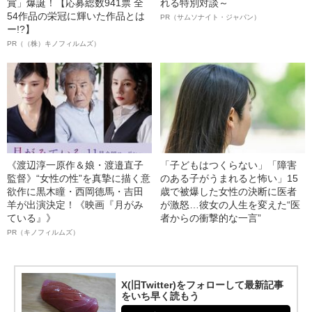
賞」爆誕！【応募総数941票 全
れる特別対談～
54作品の栄冠に輝いた作品とは
PR（サムソナイト・ジャパン）
ー!?】
PR（（株）キノフィルムズ）
《渡辺淳一原作＆娘・渡邉直子
「子どもはつくらない」「障害
監督》“女性の性”を真摯に描く意
のある子がうまれると怖い」15
欲作に黒木瞳・西岡德馬・吉田
歳で被爆した女性の決断に医者
羊が出演決定！《映画『月がみ
が激怒…彼女の人生を変えた“医
ている』》
者からの衝撃的な一言”
PR（キノフィルムズ）
X(旧Twitter)をフォローして最新記事
をいち早く読もう