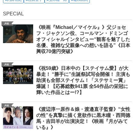
SPECIAL
PR
《映画『Michael／マイケル』》父ジョセ
フ・ジャクソン役、コールマン・ドミンゴ
オフィシャルインタビュー“観客を魅了した
名優、複雑な父親像への想いを語る”《日本
興収70億円突破》
PR
《祝59歳》日本中の【ステイサム愛】が大
暴走！ “勝手に”生誕祭試写会開催！ 主演も
助演も全部ステイサム！「ステサミー賞」
爆誕！【応募総数941票 全54作品の栄冠に
輝いた作品とはー!?】
PR
《渡辺淳一原作＆娘・渡邉直子監督》“女性
の性”を真摯に描く意欲作に黒木瞳・西岡德
馬・吉田羊が出演決定！《映画『月がみて
いる』》