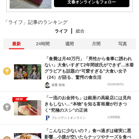
文春オンラインをフォロー
「ライフ」記事のランキング
ライフ
総合
最新
24時間
週間
月間
写真
「食費は月40万円」「男性から食事に誘われ
ない」大食いすぎて2年間彼氏ができず…水着
グラビアも話題の“可愛すぎる”大食い女子
（24）が語る、驚愕の食生活
2026/08/01
徳重 龍徳
「一流のお金持ち」は銀座の高級店には見向
NEW
きもしない…“本物”を知る富裕層が行きつ
く“究極のスシ”の正体
12時間前
プレジデントオンライン
「こんなに少ないの？」食べ過ぎは確実に悪
影響…小腹が空いたらナッツやチーズを食べ