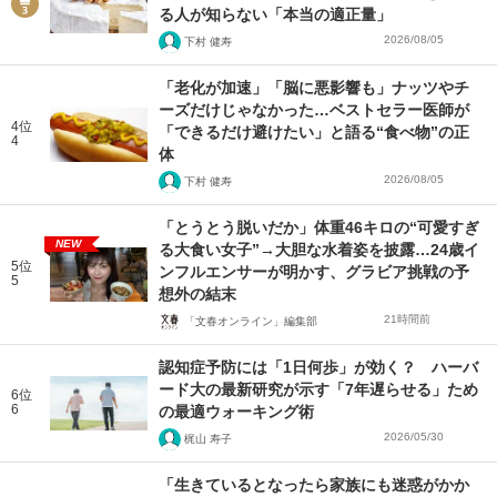
る人が知らない「本当の適正量」
2026/08/05
下村 健寿
「老化が加速」「脳に悪影響も」ナッツやチ
ーズだけじゃなかった…ベストセラー医師が
4位
「できるだけ避けたい」と語る“食べ物”の正
4
体
2026/08/05
下村 健寿
「とうとう脱いだか」体重46キロの“可愛すぎ
NEW
る大食い女子”→大胆な水着姿を披露…24歳イ
5位
ンフルエンサーが明かす、グラビア挑戦の予
5
想外の結末
21時間前
「文春オンライン」編集部
認知症予防には「1日何歩」が効く？ ハーバ
ード大の最新研究が示す「7年遅らせる」ため
6位
6
の最適ウォーキング術
2026/05/30
梶山 寿子
「生きているとなったら家族にも迷惑がかか