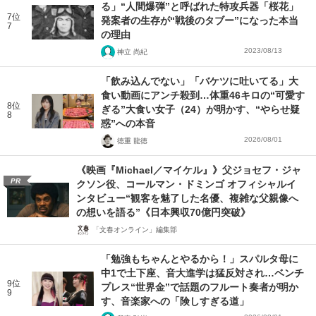
る」“人間爆弾”と呼ばれた特攻兵器「桜花」
7位
発案者の生存が“戦後のタブー”になった本当
7
の理由
2023/08/13
神立 尚紀
「飲み込んでない」「バケツに吐いてる」大
食い動画にアンチ殺到…体重46キロの“可愛す
8位
ぎる”大食い女子（24）が明かす、“やらせ疑
8
惑”への本音
2026/08/01
徳重 龍徳
《映画『Michael／マイケル』》父ジョセフ・ジャ
PR
クソン役、コールマン・ドミンゴ オフィシャルイ
ンタビュー“観客を魅了した名優、複雑な父親像へ
の想いを語る”《日本興収70億円突破》
「文春オンライン」編集部
「勉強もちゃんとやるから！」スパルタ母に
中1で土下座、音大進学は猛反対され…ベンチ
9位
プレス“世界金”で話題のフルート奏者が明か
9
す、音楽家への「険しすぎる道」