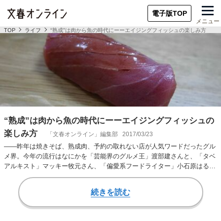
電子版TOP
メニュー
TOP
ライフ
“熟成”は肉から魚の時代にーーエイジングフィッシュの楽しみ方
“熟成”は肉から魚の時代にーーエイジングフィッシュの
楽しみ方
「文春オンライン」編集部
2017/03/23
――昨年は焼きそば、熟成肉、予約の取れない店が人気ワードだったグル
メ界。今年の流行はなにかを「芸能界のグルメ王」渡部建さんと、「タベ
アルキスト」マッキー牧元さん、「偏愛系フードライター」小石原はるか
さんに徹底的に語っ…
続きを読む