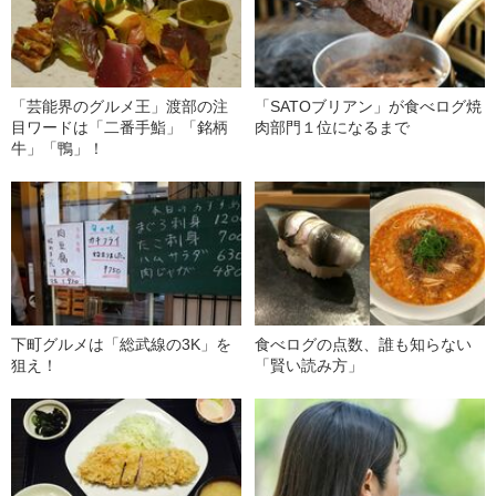
「芸能界のグルメ王」渡部の注
「SATOブリアン」が食べログ焼
目ワードは「二番手鮨」「銘柄
肉部門１位になるまで
牛」「鴨」！
下町グルメは「総武線の3K」を
食べログの点数、誰も知らない
狙え！
「賢い読み方」