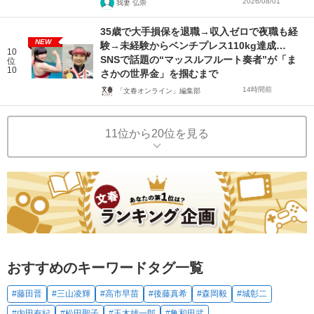
2026/08/01
我妻 弘崇
35歳で大手損保を退職→収入ゼロで夜職も経
NEW
験→未経験からベンチプレス110kg達成…
10
SNSで話題の“マッスルフルート奏者”が「ま
位
10
さかの世界金」を掴むまで
14時間前
「文春オンライン」編集部
11位から20位を見る
おすすめのキーワードタグ一覧
#藤田晋
#三山凌輝
#高市早苗
#後藤真希
#森岡毅
#城彰二
#内田有紀
#松田聖子
#玉木雄一郎
#亀和田武