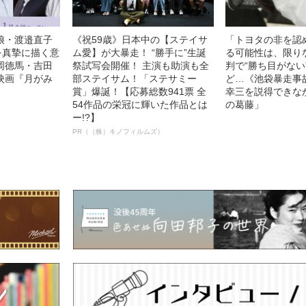
娘・渡邉直子
《祝59歳》日本中の【ステイサ
「トヨタの非を認
を真摯に描く意
ム愛】が大暴走！ “勝手に”生誕
る可能性は、限り
岡德馬・吉田
祭試写会開催！ 主演も助演も全
判で“勝ち目がない
映画『月がみ
部ステイサム！「ステサミー
ど…《池袋暴走事
賞」爆誕！【応募総数941票 全
幸三を説得できな
54作品の栄冠に輝いた作品とは
の葛藤」
ー!?】
PR（（株）キノフィルムズ）