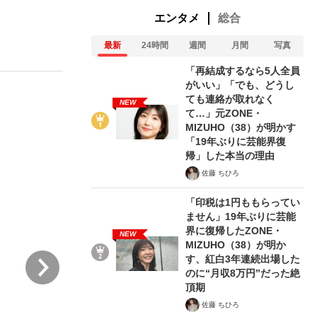
エンタメ
総合
最新
24時間
週間
月間
写真
む将棋
「再結成するなら5人全員
がいい」「でも、どうし
ても連絡が取れなく
NEW
て…」元ZONE・
った」侍ジャパン選手が証言した“NPB聞...
MIZUHO（38）が明かす
「19年ぶりに芸能界復
帰」した本当の理由
佐藤 ちひろ
「印税は1円ももらってい
ません」19年ぶりに芸能
界に復帰したZONE・
NEW
MIZUHO（38）が明か
次
す、紅白3年連続出場した
のに“月収8万円”だった絶
頂期
佐藤 ちひろ