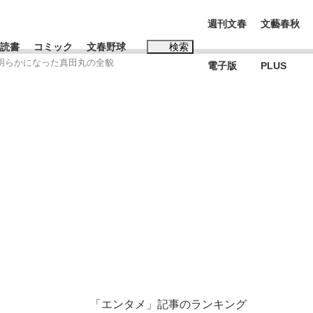
週刊文春
文藝春秋
読書
コミック
文春野球
検索
で明らかになった真田丸の全貌
電子版
PLUS
インタビュー
読書
#松田聖子
本田圭佑が初めて明かした日本代表監督に...
K-POPアイドルたち
「エンタメ」記事のランキング