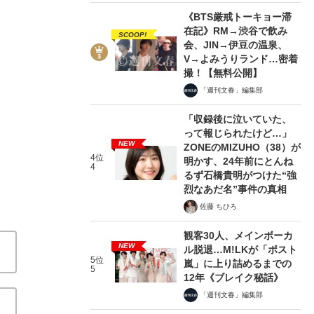
《BTS厳戒トーキョー滞
在記》RM→渋谷で飲み
SCOOP!
会、JIN→伊豆の温泉、
V→よみうりランド…密着
撮！【無料公開】
2/9
「週刊文春」編集部
「収録後に泣いていた、
って報じられたけど…」
NEW
ZONEのMIZUHO（38）が
4位
明かす、24年前にとんね
4
るず石橋貴明がつけた“強
烈なあだ名”事件の真相
佐藤 ちひろ
観客30人、メインボーカ
NEW
ル脱退…M!LKが「ポスト
5位
嵐」に上り詰めるまでの
5
12年《ブレイク秘話》
「週刊文春」編集部