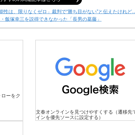
能性は、限りなくゼロ」裁判で“勝ち目がない”と伝えたけれど
父・飯塚幸三を説得できなかった「長男の葛藤」
ォローをク
文春オンラインを見つけやすくする
（遷移先
インを優先ソースに設定する）