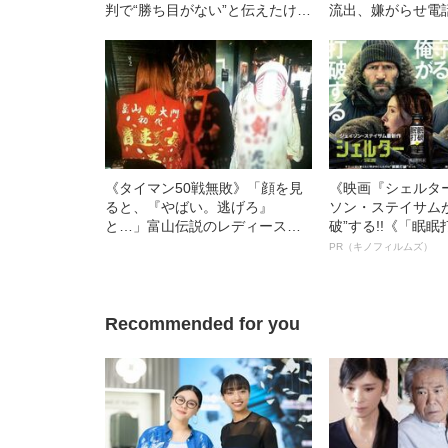
判で“勝ち目がない”と伝えたけれ
流出、嫌がらせ電
ど…《池袋暴走事故》父・飯塚
死傷の池袋暴走事
幸三を説得できなかった「長男
の長男が直面した
の葛藤」
への暴力」
《タイマン50戦無敗》「顔を見
《映画『シェルタ
ると、『やばい。逃げろ』
ソン・ステイサム
と…」富山伝説のレディース初
破”する!!《「眠
代総長（36）が語る、ギャルサ
ボ》
PR（キノフィルムズ）
ー制圧と朝までのバイク暴走
Recommended for you