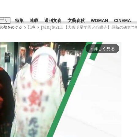
ゴリ
特集
連載
週刊文春
文藝春秋
WOMAN
CINEMA
りの地をめぐる
記事
[写真]第21回【大阪明星学園／心眼寺】最新の研究
キーワード入力
ス
エンタメ
ライフ
ビジネス
詳しく見る
arrow_forward_ios
ーワードタグ一覧
山凌輝
#高市早苗
#後藤真希
#森岡毅
#城彰二
#内田有紀
#亀和田武
み会、JIN→伊豆の...
「90%は失敗する。でも…」
日本生まれの