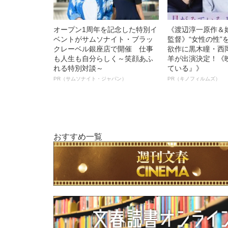
オープン1周年を記念した特別イ
《渡辺淳一原作＆
ベントがサムソナイト・ブラッ
監督》“女性の性”
クレーベル銀座店で開催 仕事
欲作に黒木瞳・西
も人生も自分らしく～笑顔あふ
羊が出演決定！《
れる特別対談～
ている』》
PR（サムソナイト・ジャパン）
PR（キノフィルムズ）
おすすめ一覧