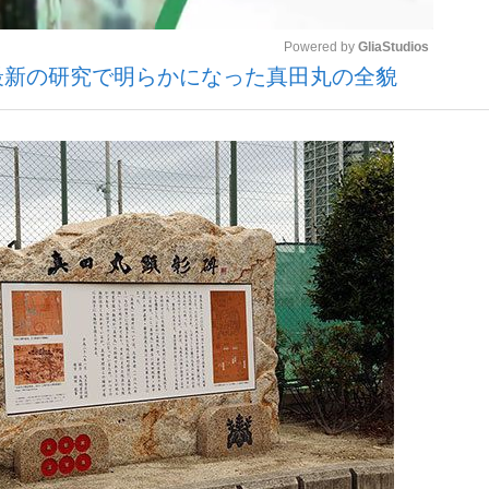
Powered by 
GliaStudios
最新の研究で明らかになった真田丸の全貌
観る将棋、読
Mute
”の真実 選手が明かす...
「敗因分析は一切聞かれなか
の国から』倉本聰氏（91...