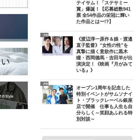
テイサム！「ステサミー
賞」爆誕！【応募総数941
票 全54作品の栄冠に輝い
た作品とはー!?】
PR
《渡辺淳一原作＆娘・渡邉
直子監督》“女性の性”を
真摯に描く意欲作に黒木
瞳・西岡德馬・吉田羊が出
演決定！《映画『月がみて
いる』》
PR
オープン1周年を記念した
特別イベントがサムソナイ
ト・ブラックレーベル銀座
店で開催 仕事も人生も自
分らしく～笑顔あふれる特
別対談～