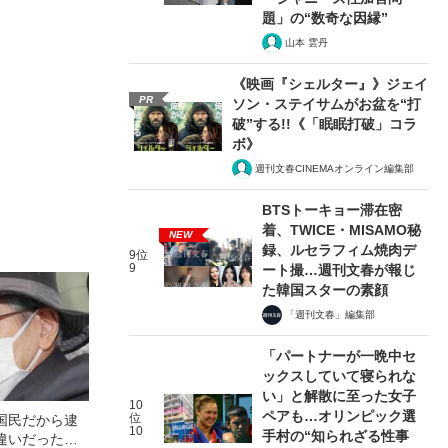
題」の“数奇な因縁”
山本 雲丹
《映画『シェルター』》ジェイ
PR
ソン・ステイサムがお盆を“打
破”する!!《「眠眠打破」コラ
ボ》
週刊文春CINEMAオンライン編集部
BTSトーキョー滞在密
着、TWICE・MISAMO秘
NEW
録、ルセラフィム焼肉デ
9位
9
ート撮…週刊文春が報じ
た韓国スターの素顔
「週刊文春」編集部
「パートナーが一晩中セ
ックスしていて寝られな
い」と解散に至った女子
10
ペアも…オリンピック選
位
国民だから逮
10
手村の“知られざる性事
違いだった…