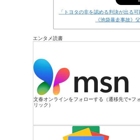
「トヨタの非を認める判決が出る可
《池袋暴走事故》
エンタメ
読書
文春オンラインをフォローする
（遷移先で+フ
リック）