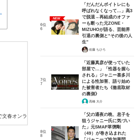
「だんだんボイトレにも
呼ばれなくなって…」高3
…
で脱退→再結成のオファ
NEW
ーも断った元ZONE・
6位
6
MIZUHOが語る、芸能界
引退の裏側と“その後の人
生”
佐藤 ちひろ
「近藤真彦が使っていた
部屋で…」「性器を握ら
される」ジャニー喜多川
7位
による性加害、語り始め
7
た被害者たち《徹底取材
の裏側》
髙橋 大介
「父の通夜の晩、息子を
で文春オンラ
狙うジャニー氏に気づい
た」元SMAP草彅剛
8位
（49）が巻き込まれた
8
「ジャニーズ性加害問