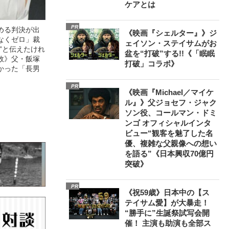
ケアとは
PR
める判決が出
《映画『シェルター』》ジ
なくゼロ」裁
ェイソン・ステイサムがお
”と伝えたけれ
盆を“打破”する!!《「眠眠
故》父・飯塚
打破」コラボ》
かった「長男
PR
《映画『Michael／マイケ
ル』》父ジョセフ・ジャク
ソン役、コールマン・ドミ
ンゴ オフィシャルインタ
ビュー“観客を魅了した名
優、複雑な父親像への想い
を語る”《日本興収70億円
突破》
PR
《祝59歳》日本中の【ス
テイサム愛】が大暴走！
“勝手に”生誕祭試写会開
催！ 主演も助演も全部ス