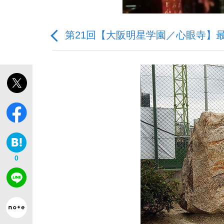
第21回【大阪明星学園／心眼寺】
「最悪の空気のまま解散」WBC日本代表“敗戦
私のあのとき、私のいま
0
「クマが悪者扱いされているのが悲しい」『北
キングの誕生を、目撃せよ。