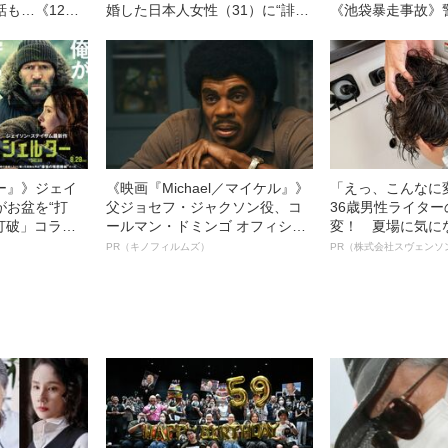
話も…《12人
婚した日本人女性（31）に“誹謗
《池袋暴走事故》
故》飯塚幸三
中傷”殺到…本人が語る、日本で
「自民党議員」に
「加害者家族
感じる“外国人差別”のリアル
も逮捕を見送った
ー』》ジェイ
《映画『Michael／マイケル』》
「えっ、こんなに
がお盆を“打
父ジョセフ・ジャクソン役、コ
36歳男性ライタ
眠打破」コラ
ールマン・ドミンゴ オフィシャ
変！ 夏場に気に
ルインタビュー“観客を魅了した
オイ”や“ベタつき
PR（キノフィルムズ）
PR（株式会社スヴェンソ
名優、複雑な父親像への想いを
る、“ウィッグの
語る”《日本興収70億円突破》
ト”が生み出した