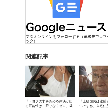
文春オンラインをフォローする
（遷移先で☆マ
ック）
関連記事
「トヨタの非を認める判決が出
「上級国民は逮捕
る可能性は、限りなくゼロ」裁
いですね」自宅住