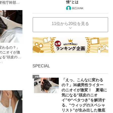
情”とは
警視庁幹部が
呼び出されて
辰巳JUNK
理由
11位から20位を見る
変わるの？」
ーのニオイが激
なる“頭皮のニ
”を解消す
ン）
SPECIAL
スペシャリス
徹底ケアとは
PR
「えっ、こんなに変わる
の？」36歳男性ライター
のニオイが激変！ 夏場に
気になる“頭皮のニオ
イ”や“ベタつき”を解消す
る、“ウィッグのスペシャ
リスト”が生み出した徹底