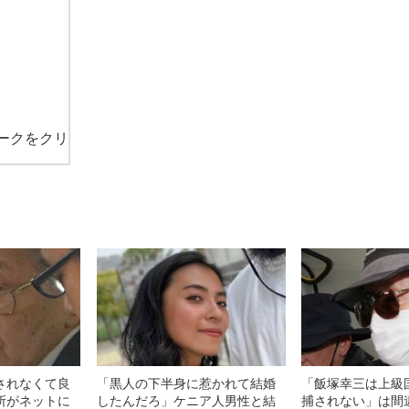
ークをクリ
されなくて良
「黒人の下半身に惹かれて結婚
「飯塚幸三は上級
所がネットに
したんだろ」ケニア人男性と結
捕されない」は間