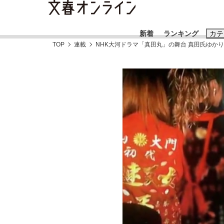
新着
ランキング
カテ
TOP
連載
NHK大河ドラマ「真田丸」の舞台 真田氏ゆか
スクープ
ニュー
おすすめのキ
#藤田晋
#三
#玉木雄一郎
《BTS厳戒トーキョー滞在記》RM→渋谷で飲
終戦から81年