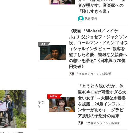
者が明かす、音楽家への
「険しすぎる道」
我妻 弘崇
《映画『Michael／マイケ
ル』》父ジョセフ・ジャクソン
役、コールマン・ドミンゴ オフ
PR
ィシャルインタビュー“観客を
魅了した名優、複雑な父親像へ
の想いを語る”《日本興収70億
円突破》
「文春オンライン」編集部
「とうとう脱いだか」体
重46キロの“可愛すぎる大
NEW
食い女子”→大胆な水着姿
9位
を披露…24歳インフルエ
9
ンサーが明かす、グラビ
ア挑戦の予想外の結末
「文春オンライン」編集部