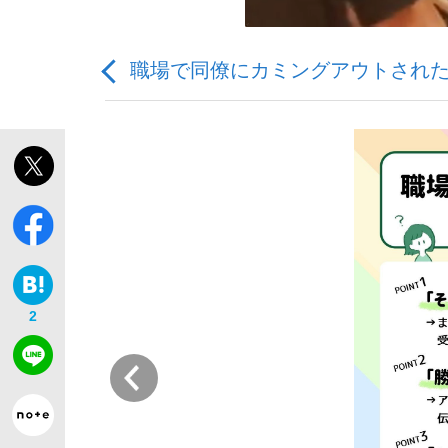
職場で同僚にカミングアウトされた
「敗因分析は一切聞かれなかった」侍ジャパン選
キングの誕生を、目撃せよ。
2
the Style
前
「目標達成できなかったからと言って…」サッ