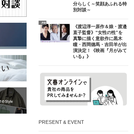
分らしく～笑顔あふれる特
別対談～
PR
《渡辺淳一原作＆娘・渡邉
直子監督》“女性の性”を
真摯に描く意欲作に黒木
瞳・西岡德馬・吉田羊が出
演決定！《映画『月がみて
いる』》
PRESENT & EVENT