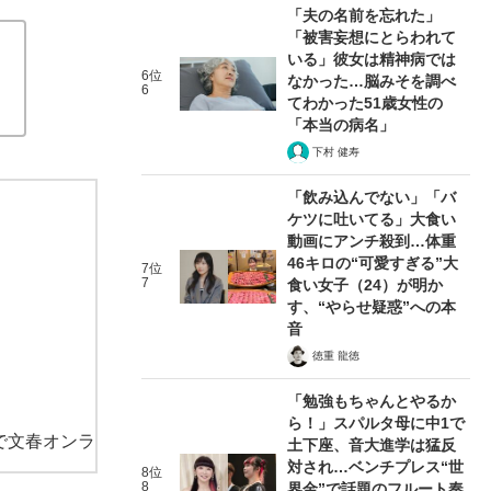
「夫の名前を忘れた」
「被害妄想にとらわれて
いる」彼女は精神病では
6位
なかった…脳みそを調べ
6
てわかった51歳女性の
「本当の病名」
下村 健寿
「飲み込んでない」「バ
ケツに吐いてる」大食い
動画にアンチ殺到…体重
46キロの“可愛すぎる”大
7位
7
食い女子（24）が明か
す、“やらせ疑惑”への本
音
徳重 龍徳
「勉強もちゃんとやるか
ら！」スパルタ母に中1で
で文春オンラ
土下座、音大進学は猛反
対され…ベンチプレス“世
8位
8
界金”で話題のフルート奏