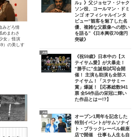
ル』》父ジョセフ・ジャク
ソン役、コールマン・ドミ
ンゴ オフィシャルインタ
ビュー“観客を魅了した名
優、複雑な父親像への想い
血みどろ情
舐めまわさ
を語る”《日本興収70億円
美少女」怪演
突破》
69）の美しす
PR
《祝59歳》日本中の【ス
テイサム愛】が大暴走！
“勝手に”生誕祭試写会開
催！ 主演も助演も全部ス
テイサム！「ステサミー
賞」爆誕！【応募総数941
票 全54作品の栄冠に輝い
た作品とはー!?】
PR
オープン1周年を記念した
特別イベントがサムソナイ
ト・ブラックレーベル銀座
店で開催 仕事も人生も自