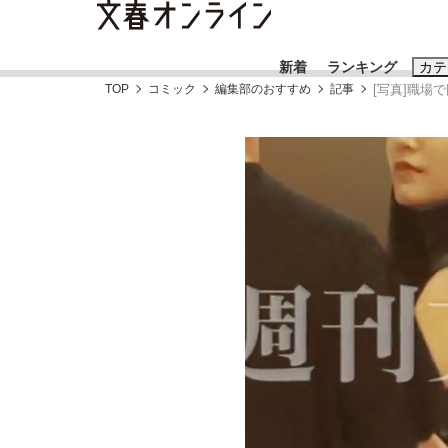
新着
ランキング
カテ
TOP
コミック
編集部のおすすめ
記事
[写真]職場
スクープ
ニュー
おすすめのキ
#藤田晋
#三
#玉木雄一郎
「90%は失敗する。でも…」本田圭佑が初め
終戦から81年