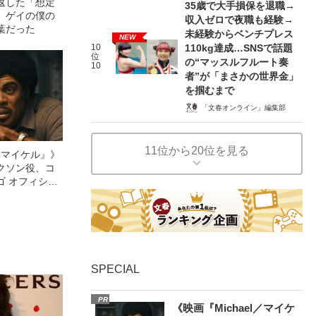
返した「想定
35歳で大手損保を退職→
、ゲイの僕の
収入ゼロで夜職も経験→
葉だった
未経験からベンチプレス
NEW
10
110kg達成…SNSで話題
位
の“マッスルフルート奏
10
者”が「まさかの世界金」
を掴むまで
「文春オンライン」編集部
11位から20位を見る
l／マイケル』》
クソン役、コ
ゴ オフィシャ
観客を魅了した
像への想いを
0億円突破》
SPECIAL
PR
《映画『Michael／マイケ