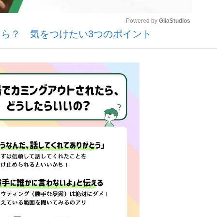
Powered by 
GliaStudios
ら？ 気をつけたい3つのポイント
いまさら聞け
Mute
手が証言した“NPB聞...
「クマが悪者扱いされているの
もっと見る
カー日本代表・森保一監督...