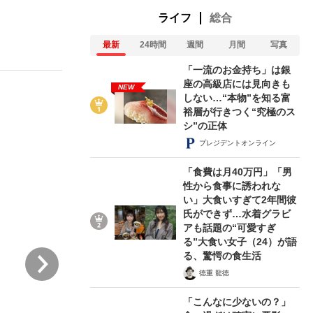
ライフ
総合
最新
24時間
週間
月間
写真
ない資産運用のすべて
「一流のお金持ち」は銀
座の高級店には見向きも
NEW
しない…“本物”を知る富
裕層が行きつく“究極のス
が悲しい」『北の国から』倉本聰氏（91...
シ”の正体
プレジデントオンライン
「食費は月40万円」「男
性から食事に誘われな
い」大食いすぎて2年間彼
氏ができず…水着グラビ
アも話題の“可愛すぎ
る”大食い女子（24）が語
次
る、驚愕の食生活
徳重 龍徳
「こんなに少ないの？」