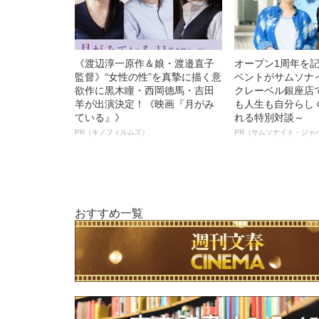
《渡辺淳一原作＆娘・渡邉直子
オープン1周年を
監督》“女性の性”を真摯に描く意
ベントがサムソナ
欲作に黒木瞳・西岡德馬・吉田
クレーベル銀座店
羊が出演決定！《映画『月がみ
も人生も自分らし
ている』》
れる特別対談～
PR（キノフィルムズ）
PR（サムソナイト・ジャ
おすすめ一覧