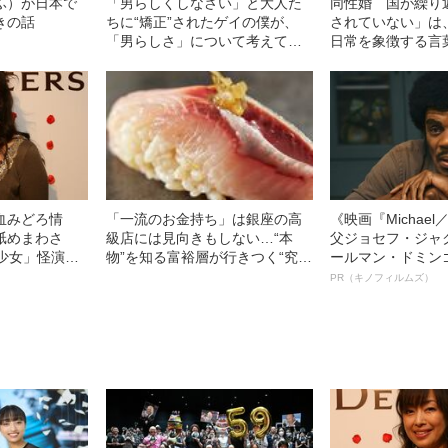
ふ）が日本で
「男らしくしなさい」と大人た
同性婚 国が繰り
きの話
ちに“矯正”されたゲイの僕が、
されていない」は
「男らしさ」について考えてみ
日常を象徴する言
た
血みどろ情
「一流のお金持ち」は銀座の高
《映画『Michae
舐めまわさ
級店には見向きもしない…“本
父ジョセフ・ジャ
少女」怪演
物”を知る富裕層が行きつく“究極
ールマン・ドミン
69）の美しす
のスシ”の正体
ルインタビュー“
PR（キノフィルムズ）
名優、複雑な父親
語る”《日本興収7