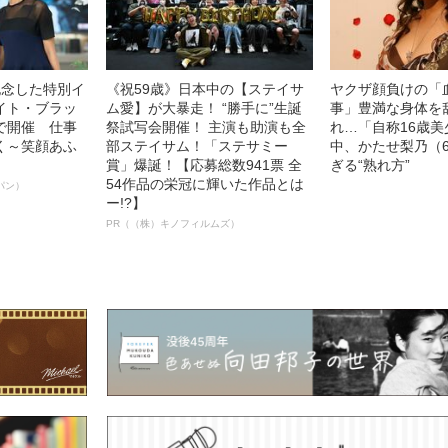
記念した特別イ
《祝59歳》日本中の【ステイサ
ヤクザ顔負けの「
イト・ブラッ
ム愛】が大暴走！ “勝手に”生誕
事」豊満な身体を
で開催 仕事
祭試写会開催！ 主演も助演も全
れ…「自称16歳
く～笑顔あふ
部ステイサム！「ステサミー
中、かたせ梨乃（
賞」爆誕！【応募総数941票 全
ぎる“熟れ方”
54作品の栄冠に輝いた作品とは
パン）
ー!?】
PR（（株）キノフィルムズ）