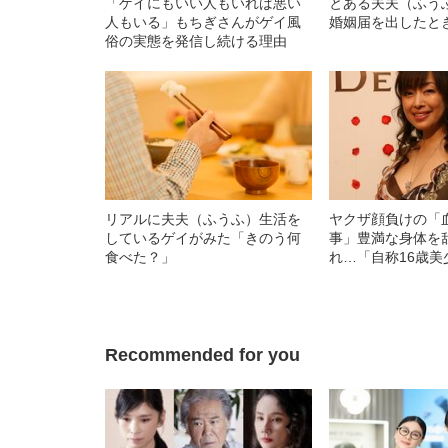
「ゲイにもいい人もいれば悪い
とある夫夫（ふう
人もいる」もちぎさんがゲイ風
婚姻届を出したと
俗の実態を発信し続ける理由
リアルに夫夫（ふうふ）生活を
ヤクザ顔負けの「
しているゲイがみた「きのう何
事」豊満な身体を
食べた？」
れ…「自称16歳美
中、かたせ梨乃（
ぎる“熟れ方”
Recommended for you