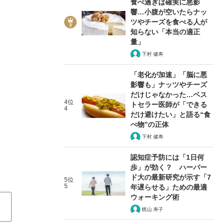
食べ過ぎは確実に悪影
響…小腹が空いたらナッ
ツやチーズを食べる人が
知らない「本当の適正
量」
下村 健寿
「老化が加速」「脳に悪
職場で同僚にカミングアウトされたら？ 
影響も」ナッツやチーズ
だけじゃなかった…ベス
2020/01/06
4位
トセラー医師が「できる
4
だけ避けたい」と語る“食
べ物”の正体
関連記事
下村 健寿
「ゲイにもいい人もいれば悪い人もいる」もちぎさんが
認知症予防には「1日何
夫夫（ふうふ）が日本で婚姻届を出したときの話
「男ら
歩」が効く？ ハーバー
ゲイの僕が、「男らしさ」について考えてみた
ド大の最新研究が示す「7
5位
5
年遅らせる」ための最適
ウォーキング術
梶山 寿子