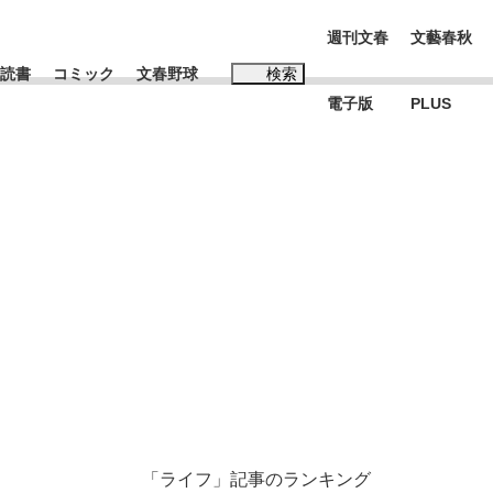
週刊文春
文藝春秋
読書
コミック
文春野球
検索
電子版
PLUS
インタビュー
読書
#松田聖子
む将棋
BC日本代表“敗戦”の真実 選手が明かす...
「ライフ」記事のランキング