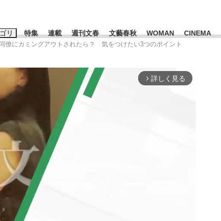
ゴリ
特集
連載
週刊文春
文藝春秋
WOMAN
CINEMA
で同僚にカミングアウトされたら？ 気をつけたい3つのポイント
キーワード入力
ス
エンタメ
ライフ
ビジネス
詳しく見る
arrow_forward_ios
ーワードタグ一覧
山凌輝
#高市早苗
#後藤真希
#森岡毅
#城彰二
#内田有紀
観る将棋、読
#亀和田武
て明かした日本代表監督に...
「最悪の空気のまま解散」W