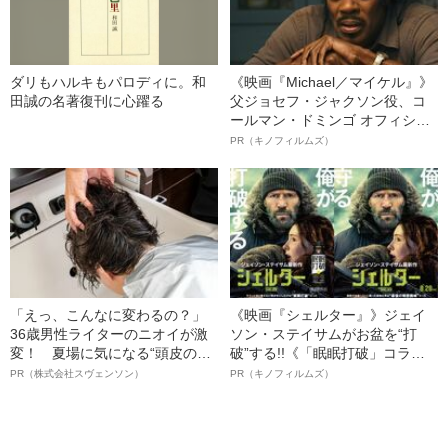
ダリもハルキもパロディに。和
《映画『Michael／マイケル』》
田誠の名著復刊に心躍る
父ジョセフ・ジャクソン役、コ
ールマン・ドミンゴ オフィシャ
ルインタビュー“観客を魅了した
PR（キノフィルムズ）
名優、複雑な父親像への想いを
語る”《日本興収70億円突破》
「えっ、こんなに変わるの？」
《映画『シェルター』》ジェイ
36歳男性ライターのニオイが激
ソン・ステイサムがお盆を“打
変！ 夏場に気になる“頭皮のニ
破”する!!《「眠眠打破」コラ
オイ”や“ベタつき”を解消す
ボ》
PR（株式会社スヴェンソン）
PR（キノフィルムズ）
る、“ウィッグのスペシャリス
ト”が生み出した徹底ケアとは