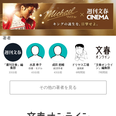
著者
「週刊文春」編
水原 希子
成田 悠輔
ドリヤス工場
「文春オンライ
集部
ン」編集部
俳優・モデル
経済学者
漫画家
33分前
7時間前
43分前
43分前
6時間前
その他の著者を見る