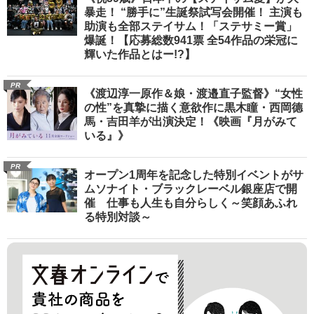
暴走！ “勝手に”生誕祭試写会開催！ 主演も
助演も全部ステイサム！「ステサミー賞」
爆誕！【応募総数941票 全54作品の栄冠に
輝いた作品とはー!?】
PR
《渡辺淳一原作＆娘・渡邉直子監督》“女性
の性”を真摯に描く意欲作に黒木瞳・西岡德
馬・吉田羊が出演決定！《映画『月がみて
いる』》
PR
オープン1周年を記念した特別イベントがサ
ムソナイト・ブラックレーベル銀座店で開
催 仕事も人生も自分らしく～笑顔あふれ
る特別対談～