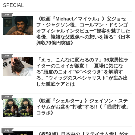
SPECIAL
PR
《映画『Michael／マイケル』》父ジョセ
フ・ジャクソン役、コールマン・ドミンゴ
オフィシャルインタビュー“観客を魅了した
名優、複雑な父親像への想いを語る”《日本
興収70億円突破》
PR
「えっ、こんなに変わるの？」36歳男性ラ
イターのニオイが激変！ 夏場に気にな
る“頭皮のニオイ”や“ベタつき”を解消す
る、“ウィッグのスペシャリスト”が生み出
した徹底ケアとは
PR
《映画『シェルター』》ジェイソン・ステ
イサムがお盆を“打破”する!!《「眠眠打破」
コラボ》
PR
《祝59歳》日本中の【ステイサム愛】が大