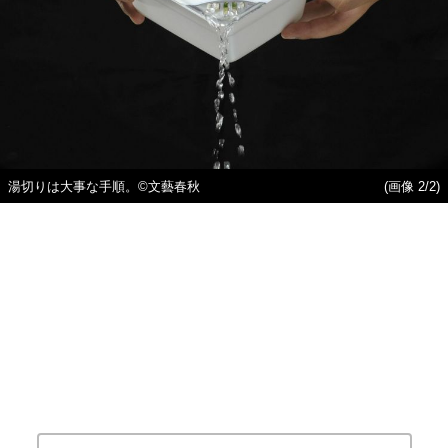
湯切りは大事な手順。©文藝春秋
(画像 2/2)