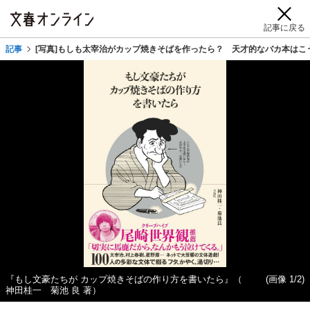
記事に戻る
記事
[写真]もしも太宰治がカップ焼きそばを作ったら？ 天才的なバカ本はこ
『もし文豪たちが カップ焼きそばの作り方を書いたら』（
(画像 1/2)
神田桂一 菊池 良 著）