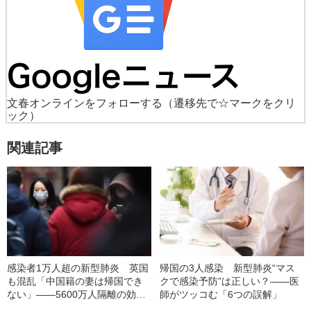
文春オンラインをフォローする
（遷移先で☆マークをクリ
ック）
関連記事
感染者1万人超の新型肺炎 英国
帰国の3人感染 新型肺炎“マス
も混乱「中国籍の妻は帰国でき
クで感染予防”は正しい？――医
ない」――5600万人隔離の効果
師がツッコむ「6つの誤解」
はあったのか