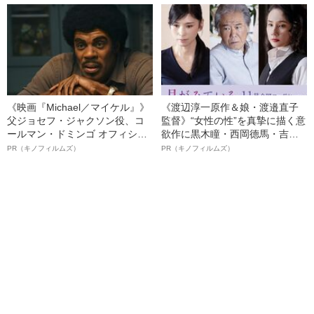
ト”が生み出した徹底ケアとは
《映画『Michael／マイケル』》
《渡辺淳一原作＆娘・渡邉直子
父ジョセフ・ジャクソン役、コ
監督》“女性の性”を真摯に描く意
ールマン・ドミンゴ オフィシャ
欲作に黒木瞳・西岡德馬・吉田
ルインタビュー“観客を魅了した
羊が出演決定！《映画『月がみ
PR（キノフィルムズ）
PR（キノフィルムズ）
名優、複雑な父親像への想いを
ている』》
語る”《日本興収70億円突破》