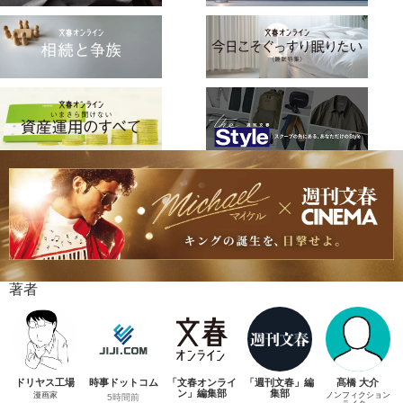
著者
ドリヤス工場
時事ドットコム
「文春オンライ
「週刊文春」編
髙橋 大介
ン」編集部
集部
漫画家
ノンフィクション
5時間前