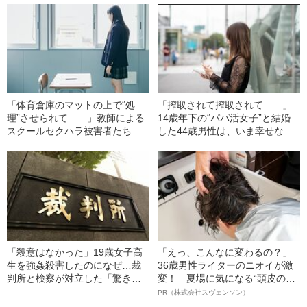
「体育倉庫のマットの上で“処
「搾取されて搾取されて……」
理”させられて……」教師による
14歳年下の“パパ活女子”と結婚
スクールセクハラ被害者たちが
した44歳男性は、いま幸せなの
声をあげた！
か？
「殺意はなかった」19歳女子高
「えっ、こんなに変わるの？」
生を強姦殺害したのになぜ…裁
36歳男性ライターのニオイが激
判所と検察が対立した「驚きの
変！ 夏場に気になる“頭皮のニ
判決」（昭和42年の事件）
オイ”や“ベタつき”を解消す
PR（株式会社スヴェンソン）
る、“ウィッグのスペシャリス