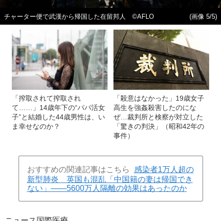
チャーター便で武漢から帰国した在留邦人 ©AFLO
(画像 5/5)
「搾取されて搾取され
「殺意はなかった」19歳女子
て……」14歳年下の“パパ活女
高生を強姦殺害したのにな
子”と結婚した44歳男性は、い
ぜ…裁判所と検察が対立した
ま幸せなのか？
「驚きの判決」（昭和42年の
事件）
おすすめの関連記事はこちら
感染者1万人超の
新型肺炎 英国も混乱「中国籍の妻は帰国でき
ない」――5600万人隔離の効果はあったのか
ニュース
国際
医療