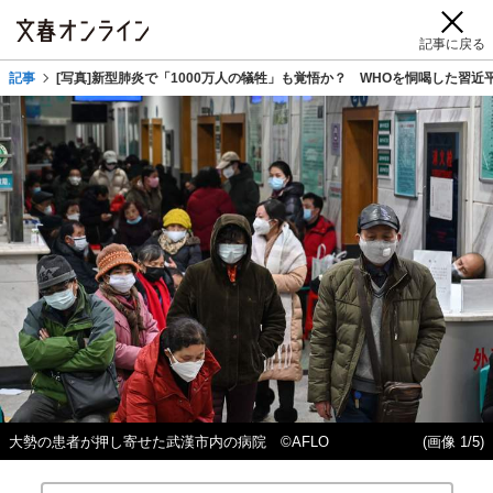
記事に戻る
記事
[写真]新型肺炎で「1000万人の犠牲」も覚悟か？ WHOを恫喝した習近
大勢の患者が押し寄せた武漢市内の病院 ©AFLO
(画像 1/5)