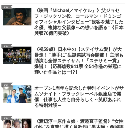
PR
《映画『Michael／マイケル』》父ジョセ
フ・ジャクソン役、コールマン・ドミンゴ
オフィシャルインタビュー“観客を魅了した
名優、複雑な父親像への想いを語る”《日本
興収70億円突破》
PR
《祝59歳》日本中の【ステイサム愛】が大
暴走！ “勝手に”生誕祭試写会開催！ 主演も
助演も全部ステイサム！「ステサミー賞」
爆誕！【応募総数941票 全54作品の栄冠に
輝いた作品とはー!?】
PR
オープン1周年を記念した特別イベントがサ
ムソナイト・ブラックレーベル銀座店で開
催 仕事も人生も自分らしく～笑顔あふれ
る特別対談～
PR
《渡辺淳一原作＆娘・渡邉直子監督》“女性
の性”を真摯に描く意欲作に黒木瞳・西岡德