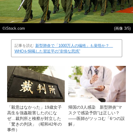
©iStock.com
(画像 3/5)
記事を読む
新型肺炎で「1000万人の犠牲」も覚悟か？
WHOを恫喝した習近平の“非情な思惑”
「殺意はなかった」19歳女子
帰国の3人感染 新型肺炎“マ
高生を強姦殺害したのにな
スクで感染予防”は正しい？
ぜ…裁判所と検察が対立した
――医師がツッコむ「6つの誤
「驚きの判決」（昭和42年の
解」
事件）