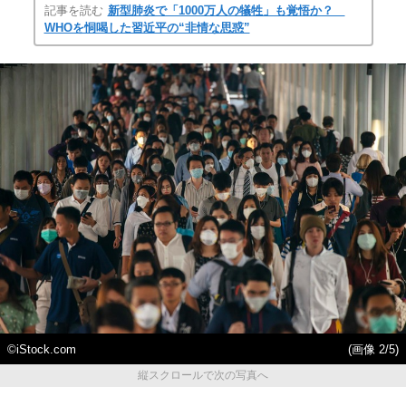
記事を読む
新型肺炎で「1000万人の犠牲」も覚悟か？
WHOを恫喝した習近平の“非情な思惑”
©iStock.com
(画像 2/5)
縦スクロールで次の写真へ