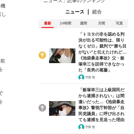
「ニュース」記事のランキング
健機
ニュース
総合
言し
最新
24時間
週間
月間
写真
「トヨタの非を認める判
決が出る可能性は、限り
なくゼロ」裁判で“勝ち目
がない”と伝えたけれど…
《池袋暴走事故》父・飯
「前
塚幸三を説得できなかっ
を
た「長男の葛藤」
守田 哲
「飯塚幸三は上級国民だ
で
から逮捕されない」は間
を
違いだった…《池袋暴走
事故》警視庁幹部が「自
在記》RM→渋谷で飲み会、JIN→伊豆の...
民党議員」に呼び出され
ても逮捕を見送った理由
守田 哲