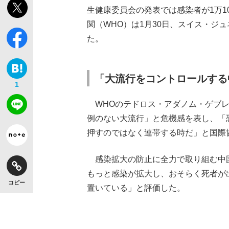
生健康委員会の発表では感染者が1万1
関（WHO）は1月30日、スイス・ジ
た。
【独自】昭和の大女優・小川真由美（享年86）
「大流行をコントロールする
1
WHOのテドロス・アダノム・ゲブレ
例のない大流行」と危機感を表し、「
押すのではなく連帯する時だ」と国際
感染拡大の防止に全力で取り組む中
もっと感染が拡大し、おそらく死者が
コピー
置いている」と評価した。
《VIVANT》頼れる相棒・ドラムが認めた“