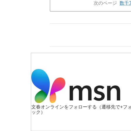
次のページ
数千
文春オンラインをフォローする
（遷移先で+フ
ック）