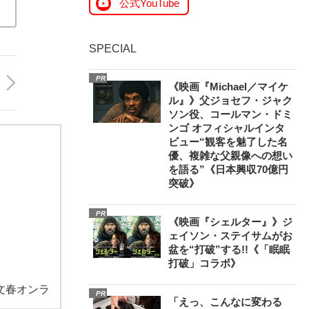
公式YouTube
SPECIAL
PR
《映画『Michael／マイケ
ル』》父ジョセフ・ジャク
ソン役、コールマン・ドミ
ンゴ オフィシャルインタ
ビュー“観客を魅了した名
優、複雑な父親像への想い
を語る”《日本興収70億円
突破》
PR
《映画『シェルター』》ジ
ェイソン・ステイサムがお
盆を“打破”する!!《「眠眠
打破」コラボ》
文春オンラ
PR
「えっ、こんなに変わる