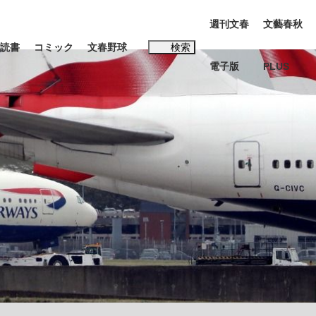
週刊文春
文藝春秋
読書
コミック
文春野球
検索
電子版
PLUS
インタビュー
読書
#松田聖子
多くてもいい」時価総額が一時トヨタ超え...
K-POPアイドルたち