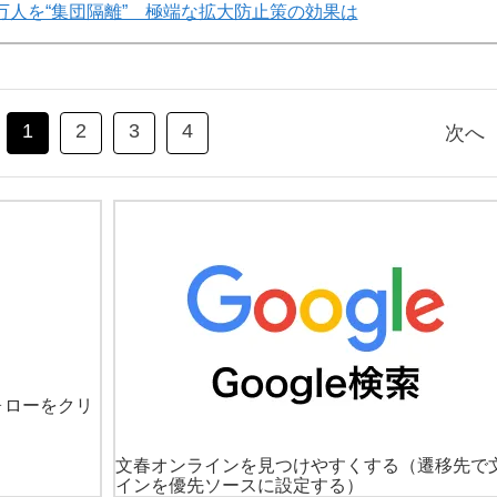
万人を“集団隔離” 極端な拡大防止策の効果は
1
2
3
4
次へ
ォローをクリ
文春オンラインを見つけやすくする
（遷移先で
インを優先ソースに設定する）