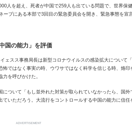
000人を超え、死者が中国で259人も出ている問題で、世界保
もっと見る
ュネーブにある本部で3回目の緊急委員会を開き、緊急事態を宣
が鹿児島で3月に死去し...
中国の能力」を評価
イェスス事務局長は新型コロナウイルスの感染拡大について
恐怖ではなく事実の時、ウワサではなく科学を信じる時、烙印
協力を呼びかけた。
国について「もし並外れた対策が取られていなかったら、国外
出ていただろう。大流行をコントロールする中国の能力に信任
照ノ富士に激怒され...
《BTS厳戒トーキョー滞
ADVERTISEMENT
もっと見る