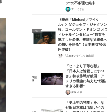
事
ツ”の不条理な結末
大山 くまお
《映画『Michael／マイケ
ル』》父ジョセフ・ジャクソン
役、コールマン・ドミンゴ オフ
PR
ィシャルインタビュー“観客を
魅了した名優、複雑な父親像へ
の想いを語る”《日本興収70億
円突破》
「文春オンライン」編集部
「ヒトより下等な獣」
「日本人は皆殺しにすべ
き」特攻作戦が敵国・ア
9位
9
メリカ世論に与えた“残酷
すぎる影響”
保阪 正康
「史上初の特攻」を、な
ぜ旧日本軍は“隠した”の