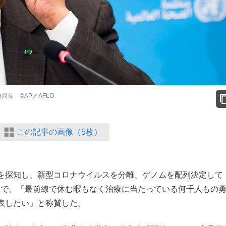
長 ©AP／AFLO
この記事の画像（5枚）
を探知し、新型コロナウイルスを分離、ゲノムを配列決定して
上で、「最前線で休む暇もなく治療に当たっている何千人もの
表したい」と称賛した。