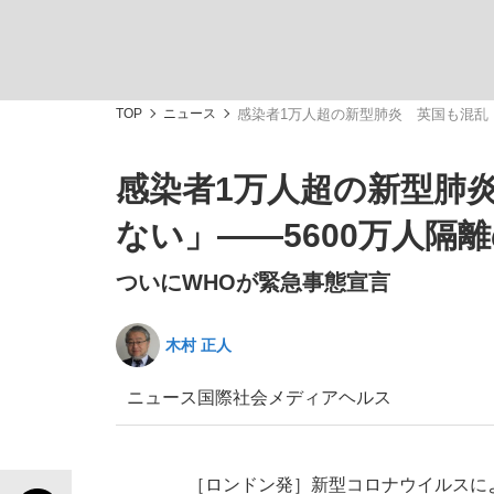
TOP
ニュース
感染者1万人超の新型肺炎 英国も混乱
感染者1万人超の新型肺
私のあのとき、私のいま
ない」――5600万人隔
ついにWHOが緊急事態宣言
木村 正人
ニュース
国際
社会
メディア
ヘルス
キングの誕生を、目撃せよ。
［ロンドン発］新型コロナウイルスに