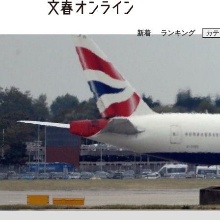
新着
ランキング
カテ
スクープ
ニュー
おすすめのキ
#藤田晋
#三
#玉木雄一郎
「善か悪かはどちらでもいい」リアル『九条の
終戦から81年