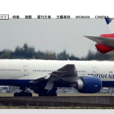
ゴリ
特集
連載
週刊文春
文藝春秋
WOMAN
CINEMA
キーワード入力
ス
エンタメ
ライフ
ビジネス
ーワードタグ一覧
山凌輝
#高市早苗
#後藤真希
#森岡毅
#城彰二
#内田有紀
#亀和田武
大罪』弁護士が明かすトク...
「キオクシアの投資の桁は一つ
日本生まれの