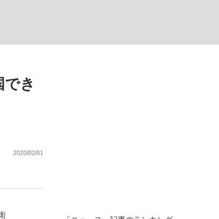
む将棋
国でき
2020/02/01
衛