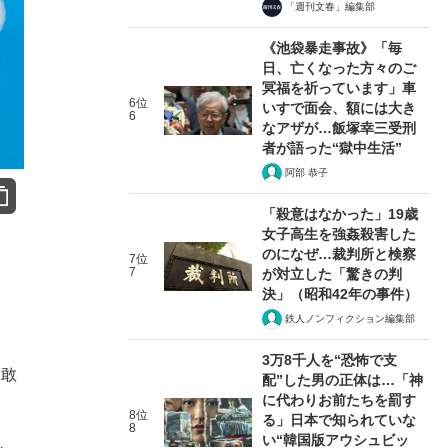
「週刊文春」編集部
《池袋暴走事故》「毎
日、亡くなった方々のご
冥福を祈っています」車
6位
いすで面会、額には大き
6
なアザが…飯塚幸三受刑
者が語った“獄中生活”
阿部 恭子
「殺意はなかった」19歳
女子高生を強姦殺害した
のになぜ…裁判所と検察
7位
7
が対立した「驚きの判
決」（昭和42年の事件）
鉄人ノンフィクション編集部
3万8千人を“恐怖で支
勇敢
配”した男の正体は…「神
に代わりお前たちを罰す
8位
る」日本で知られていな
8
い“韓国版アウシュビッ