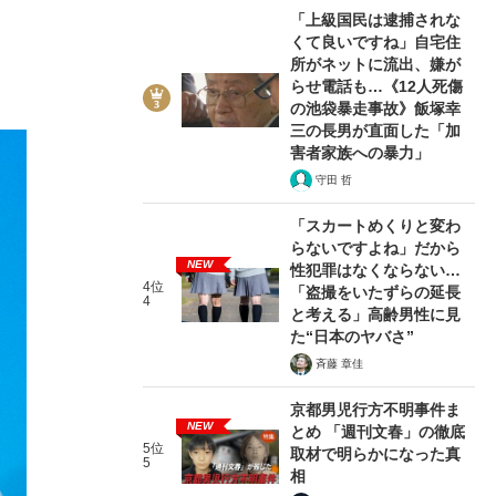
「上級国民は逮捕されな
くて良いですね」自宅住
所がネットに流出、嫌が
らせ電話も…《12人死傷
の池袋暴走事故》飯塚幸
三の長男が直面した「加
害者家族への暴力」
守田 哲
「スカートめくりと変わ
らないですよね」だから
NEW
性犯罪はなくならない…
4位
「盗撮をいたずらの延長
4
と考える」高齢男性に見
た“日本のヤバさ”
斉藤 章佳
京都男児行方不明事件ま
NEW
とめ 「週刊文春」の徹底
5位
取材で明らかになった真
5
相