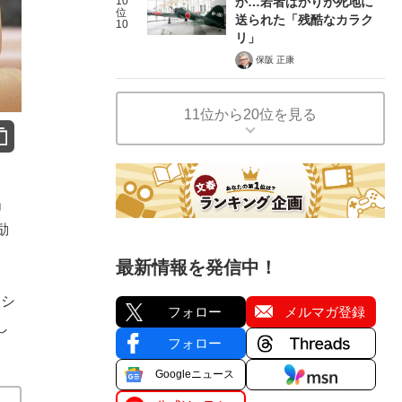
10
か…若者ばかりが死地に
位
送られた「残酷なカラク
10
リ」
保阪 正康
11位から20位を見る
」
励
最新情報を発信中！
療シ
フォロー
メルマガ登録
し
フォロー
Googleニュース