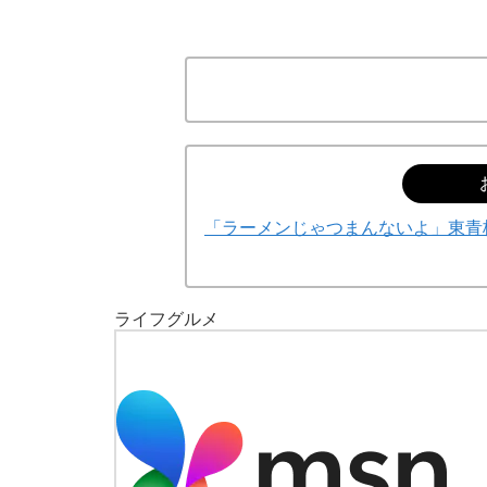
「ラーメンじゃつまんないよ」東青
ライフ
グルメ