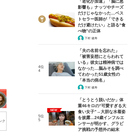
「老化が加速」「脳に悪
影響も」ナッツやチーズ
だけじゃなかった…ベス
トセラー医師が「できる
だけ避けたい」と語る“食
べ物”の正体
下村 健寿
2/20
「夫の名前を忘れた」
「被害妄想にとらわれて
いる」彼女は精神病では
4位
なかった…脳みそを調べ
4
てわかった51歳女性の
「本当の病名」
下村 健寿
「とうとう脱いだか」体
重46キロの“可愛すぎる大
NEW
食い女子”→大胆な水着姿
5位
を披露…24歳インフルエ
5
ンク
ンサーが明かす、グラビ
ア挑戦の予想外の結末