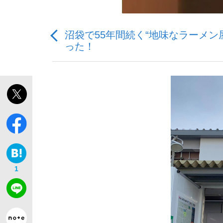
沼袋で55年間続く“地味なラーメ
った！
「敗因分析は一切聞かれなかった」侍ジャパン選
1
「目標達成できなかったからと言って…」サッ