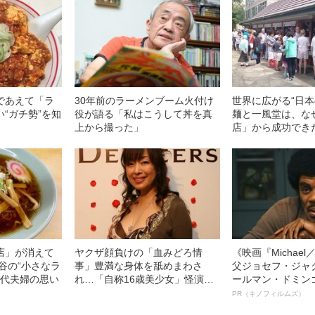
であえて「ラ
30年前のラーメンブーム火付け
世界に広がる“日本
“ガチ勢”を知
役が語る「私はこうして丼を真
麺と一風堂は、な
上から撮った」
店」から成功でき
店」が消えて
ヤクザ顔負けの「血みどろ情
《映画『Michae
谷の“小さなラ
事」豊満な身体を舐めまわさ
父ジョセフ・ジャ
0代夫婦の思い
れ…「自称16歳美少女」怪演
ールマン・ドミン
中、かたせ梨乃（69）の美しす
ルインタビュー“
PR（キノフィルムズ）
ぎる“熟れ方”
名優、複雑な父親