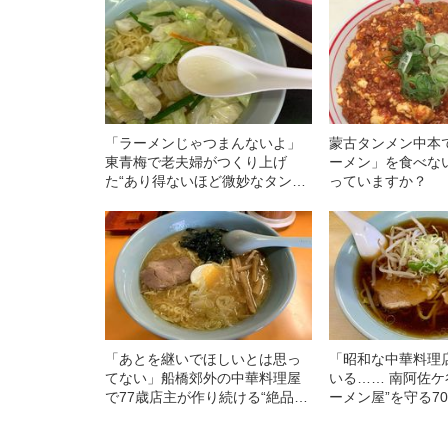
「ラーメンじゃつまんないよ」
蒙古タンメン中本
東青梅で老夫婦がつくり上げ
ーメン」を食べない
た“あり得ないほど微妙なタンメ
っていますか？
ン”が最高だった！
「あとを継いでほしいとは思っ
「昭和な中華料理
てない」船橋郊外の中華料理屋
いる…… 南阿佐ケ
で77歳店主が作り続ける“絶品餃
ーメン屋”を守る7
子と味噌ラーメン”