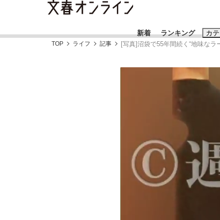
新着
ランキング
カテ
TOP
ライフ
記事
[写真]沼袋で55年間続く“地味
スクープ
ニュー
おすすめのキ
#藤田晋
#三
#玉木雄一郎
「90%は失敗する。でも…」本田圭佑が初め
終戦から81年