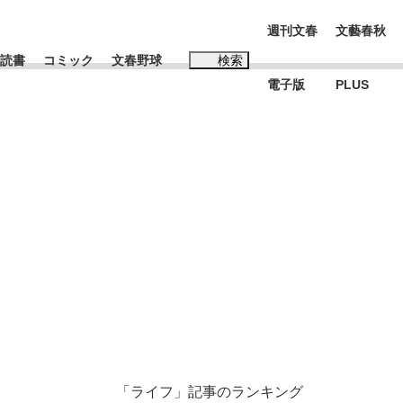
週刊文春
文藝春秋
読書
コミック
文春野球
検索
電子版
PLUS
インタビュー
読書
#松田聖子
む将棋
BC日本代表“敗戦”の真実 選手が明かす...
「ライフ」記事のランキング