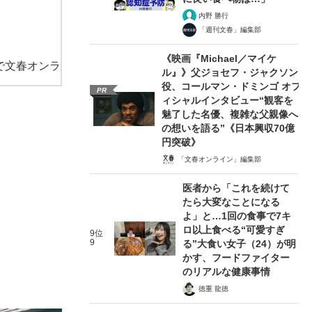
内野 勝行
「週刊文春」編集部
《映画『Michael／マイケ
で文春オンラ
ル』》父ジョセフ・ジャクソン
役、コールマン・ドミンゴ オフ
PR
ィシャルインタビュー“観客を
魅了した名優、複雑な父親像へ
の想いを語る”《日本興収70億
円突破》
「文春オンライン」編集部
医者から「これを続けて
たら大変なことになる
よ」と…1回の食事で7キ
ロ以上食べる“可愛すぎ
9位
9
る”大食い女子（24）が明
かす、フードファイター
のリアルな健康事情
徳重 龍徳