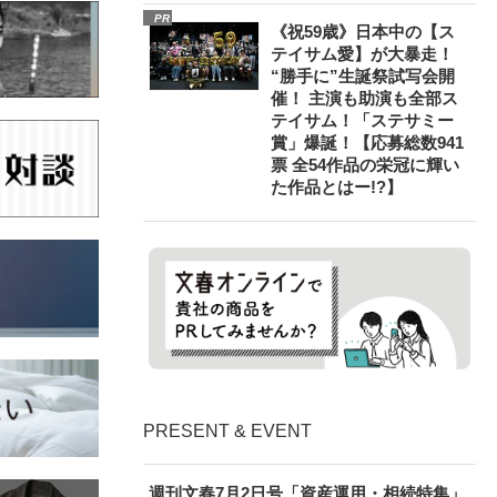
PR
《祝59歳》日本中の【ス
テイサム愛】が大暴走！
“勝手に”生誕祭試写会開
催！ 主演も助演も全部ス
テイサム！「ステサミー
賞」爆誕！【応募総数941
票 全54作品の栄冠に輝い
た作品とはー!?】
PRESENT & EVENT
週刊文春7月2日号「資産運用・相続特集」