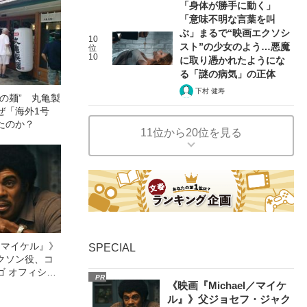
「身体が勝手に動く」
「意味不明な言葉を叫
ぶ」まるで“映画エクソシ
10
スト”の少女のよう…悪魔
位
10
に取り憑かれたようにな
る「謎の病気」の正体
下村 健寿
の麺” 丸亀製
ぜ「海外1号
たのか？
11位から20位を見る
l／マイケル』》
SPECIAL
クソン役、コ
ゴ オフィシャ
PR
観客を魅了した
《映画『Michael／マイケ
像への想いを
ル』》父ジョセフ・ジャク