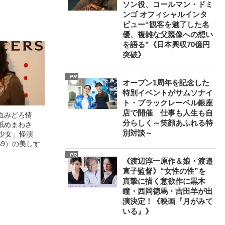
0億円突破》
ソン役、コールマン・ドミ
ンゴ オフィシャルインタ
ビュー“観客を魅了した名
優、複雑な父親像への想い
を語る”《日本興収70億円
突破》
PR
オープン1周年を記念した
特別イベントがサムソナイ
ト・ブラックレーベル銀座
店で開催 仕事も人生も自
血みどろ情
分らしく～笑顔あふれる特
舐めまわさ
別対談～
美少女」怪演
69）の美しす
PR
《渡辺淳一原作＆娘・渡邉
直子監督》“女性の性”を
真摯に描く意欲作に黒木
瞳・西岡德馬・吉田羊が出
演決定！《映画『月がみて
いる』》