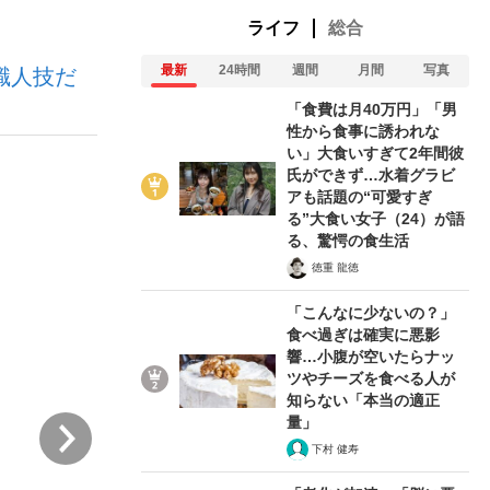
ライフ
総合
最新
24時間
週間
月間
写真
職人技だ
「食費は月40万円」「男
性から食事に誘われな
い」大食いすぎて2年間彼
氏ができず…水着グラビ
が悲しい」『北の国から』倉本聰氏（91...
アも話題の“可愛すぎ
る”大食い女子（24）が語
る、驚愕の食生活
徳重 龍徳
「こんなに少ないの？」
食べ過ぎは確実に悪影
響…小腹が空いたらナッ
ツやチーズを食べる人が
知らない「本当の適正
量」
次
下村 健寿