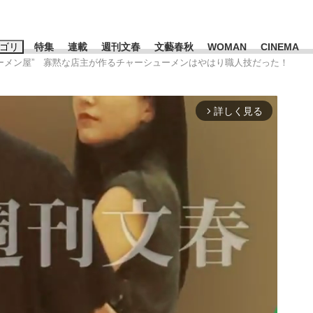
ゴリ
特集
連載
週刊文春
文藝春秋
WOMAN
CINEMA
なラーメン屋” 寡黙な店主が作るチャーシューメンはやはり職人技だった！
キーワード入力
ス
エンタメ
ライフ
ビジネス
詳しく見る
arrow_forward_ios
ーワードタグ一覧
山凌輝
#高市早苗
#後藤真希
#森岡毅
#城彰二
#内田有紀
観る将棋、読
#亀和田武
て明かした日本代表監督に...
「最悪の空気のまま解散」W