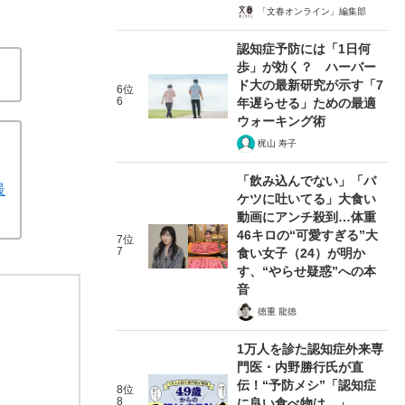
「文春オンライン」編集部
認知症予防には「1日何
歩」が効く？ ハーバー
ド大の最新研究が示す「7
6位
6
年遅らせる」ための最適
ウォーキング術
梶山 寿子
「飲み込んでない」「バ
最
ケツに吐いてる」大食い
動画にアンチ殺到…体重
46キロの“可愛すぎる”大
7位
7
食い女子（24）が明か
す、“やらせ疑惑”への本
音
徳重 龍徳
1万人を診た認知症外来専
門医・内野勝行氏が直
伝！“予防メシ”「認知症
8位
8
に良い食べ物は…」