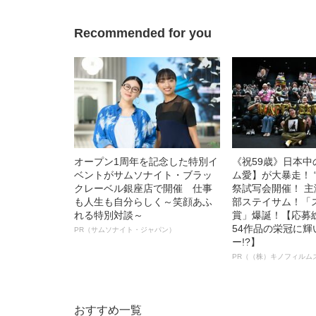
Recommended for you
オープン1周年を記念した特別イ
《祝59歳》日本
ベントがサムソナイト・ブラッ
ム愛】が大暴走！ 
クレーベル銀座店で開催 仕事
祭試写会開催！ 
も人生も自分らしく～笑顔あふ
部ステイサム！「
れる特別対談～
賞」爆誕！【応募総
54作品の栄冠に
PR（サムソナイト・ジャパン）
ー!?】
PR（（株）キノフィルム
おすすめ一覧