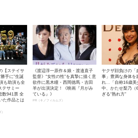
語る”《日本興収7
中の【ステイサ
《渡辺淳一原作＆娘・渡邉直子
ヤクザ顔負けの「
“勝手に”生誕
監督》“女性の性”を真摯に描く意
事」豊満な身体を
主演も助演も全
欲作に黒木瞳・西岡德馬・吉田
れ…「自称16歳
ステサミー
羊が出演決定！《映画『月がみ
中、かたせ梨乃（
数941票 全
ている』》
ぎる“熟れ方”
輝いた作品とは
PR（キノフィルムズ）
ズ）