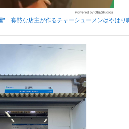
Powered by 
GliaStudios
ン屋” 寡黙な店主が作るチャーシューメンはやはり
Mute
手が証言した“NPB聞...
「クマが悪者扱いされているの
カー日本代表・森保一監督...