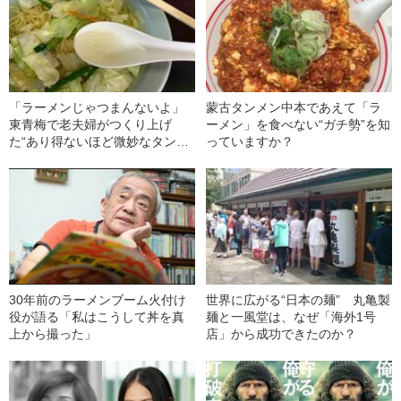
「ラーメンじゃつまんないよ」
蒙古タンメン中本であえて「ラ
東青梅で老夫婦がつくり上げ
ーメン」を食べない“ガチ勢”を知
た“あり得ないほど微妙なタンメ
っていますか？
ン”が最高だった！
30年前のラーメンブーム火付け
世界に広がる“日本の麺” 丸亀製
役が語る「私はこうして丼を真
麺と一風堂は、なぜ「海外1号
上から撮った」
店」から成功できたのか？