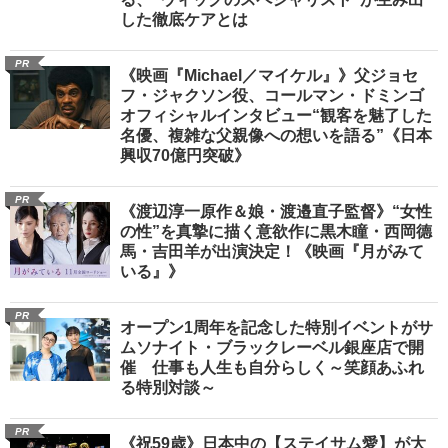
した徹底ケアとは
PR
《映画『Michael／マイケル』》父ジョセ
フ・ジャクソン役、コールマン・ドミンゴ
オフィシャルインタビュー“観客を魅了した
名優、複雑な父親像への想いを語る”《日本
興収70億円突破》
PR
《渡辺淳一原作＆娘・渡邉直子監督》“女性
の性”を真摯に描く意欲作に黒木瞳・西岡德
馬・吉田羊が出演決定！《映画『月がみて
いる』》
PR
オープン1周年を記念した特別イベントがサ
ムソナイト・ブラックレーベル銀座店で開
催 仕事も人生も自分らしく～笑顔あふれ
る特別対談～
PR
《祝59歳》日本中の【ステイサム愛】が大