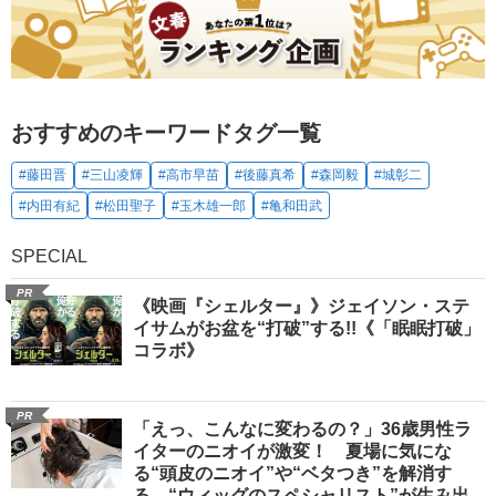
おすすめのキーワードタグ一覧
#藤田晋
#三山凌輝
#高市早苗
#後藤真希
#森岡毅
#城彰二
#内田有紀
#松田聖子
#玉木雄一郎
#亀和田武
SPECIAL
PR
《映画『シェルター』》ジェイソン・ステ
イサムがお盆を“打破”する!!《「眠眠打破」
コラボ》
PR
「えっ、こんなに変わるの？」36歳男性ラ
イターのニオイが激変！ 夏場に気にな
る“頭皮のニオイ”や“ベタつき”を解消す
る、“ウィッグのスペシャリスト”が生み出