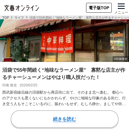
電子版TOP
メニュー
TOP
ライフ
沼袋で55年間続く“地味なラーメン屋” 寡黙な店主が作るチャーシ
沼袋で55年間続く“地味なラーメン屋” 寡黙な店主が作
るチャーシューメンはやはり職人技だった！
印南 敦史
2020/02/25
西武新宿線沿線の沼袋駅から商店街に出て、そのまま北へ進む。 都心へ
のアクセスも悪くないにもかかわらず、やけに地味な印象のある街だ。行
き交う人もそこそこいるのに、賑わいもせず、むしろ静か。ましてや街を
象徴するランドマ…
続きを読む