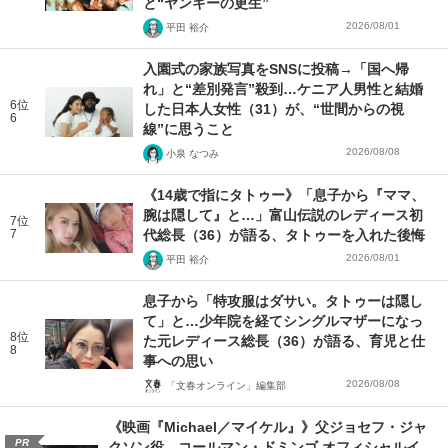
と“ヤンキーの更生”
2026/08/01
平田 裕介
入園式の家族写真をSNSに投稿→「国へ帰
れ」と“差別発言”殺到…ケニア人男性と結婚
6位
した日本人女性（31）が、“世間からの視
6
線”に思うこと
2026/08/08
小泉 なつみ
《14歳で指にタトゥー》「息子から『ママ、
腕は隠して』と…」富山伝説のレディース初
7位
7
代総長（36）が語る、タトゥーを入れた後悔
2026/08/01
平田 裕介
息子から「特攻服はダサい。タトゥーは隠し
て」と…少年院を経てシングルマザーになっ
8位
た元レディース総長（36）が語る、育児と仕
8
事への思い
2026/08/08
「文春オンライン」編集部
《映画『Michael／マイケル』》父ジョセフ・ジャ
PR
クソン役、コールマン・ドミンゴ オフィシャルイ