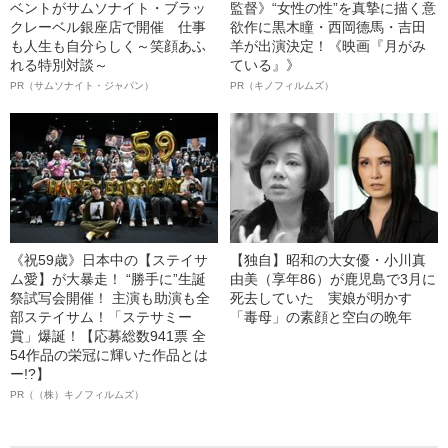
ベントがサムソナイト・ブラッ
監督》“女性の性”を真摯に描く意
クレーベル銀座店で開催 仕事
欲作に黒木瞳・西岡德馬・吉田
も人生も自分らしく～笑顔あふ
羊が出演決定！《映画『月がみ
れる特別対談～
ている』》
PR（サムソナイト・ジャパン）
PR（キノフィルムズ）
《祝59歳》日本中の【ステイサ
【独自】昭和の大女優・小川真
ム愛】が大暴走！ “勝手に”生誕
由美（享年86）が鹿児島で3月に
祭試写会開催！ 主演も助演も全
死去していた 実娘が明かす
部ステイサム！「ステサミー
「毒母」の素顔と空白の晩年
賞」爆誕！【応募総数941票 全
54作品の栄冠に輝いた作品とは
ー!?】
PR（（株）キノフィルムズ）