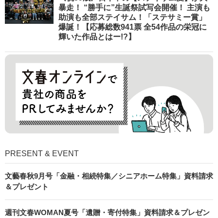
暴走！ “勝手に”生誕祭試写会開催！ 主演も
助演も全部ステイサム！「ステサミー賞」
爆誕！【応募総数941票 全54作品の栄冠に
輝いた作品とはー!?】
PRESENT & EVENT
文藝春秋9月号「金融・相続特集／シニアホーム特集」資料請求
＆プレゼント
週刊文春WOMAN夏号「遺贈・寄付特集」資料請求＆プレゼン