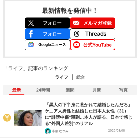
最新情報を発信中！
フォロー
メルマガ登録
フォロー
公式YouTube
Googleニュース
「ライフ」記事のランキング
ライフ
総合
最新
24時間
週間
月間
写真
「黒人の下半身に惹かれて結婚したんだろ」
ケニア人男性と結婚した日本人女性（31）
に“誹謗中傷”殺到…本人が語る、日本で感じ
る“外国人差別”のリアル
2026/08/08
小泉 なつみ