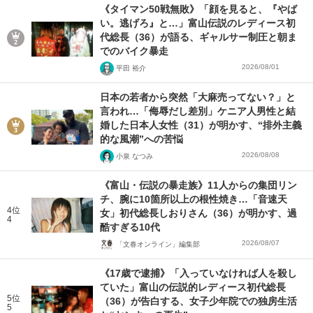
《タイマン50戦無敗》「顔を見ると、『やば
い。逃げろ』と…」富山伝説のレディース初
代総長（36）が語る、ギャルサー制圧と朝ま
でのバイク暴走
2026/08/01
平田 裕介
日本の若者から突然「大麻売ってない？」と
言われ…「侮辱だし差別」ケニア人男性と結
婚した日本人女性（31）が明かす、“排外主義
的な風潮”への苦悩
2026/08/08
小泉 なつみ
《富山・伝説の暴走族》11人からの集団リン
チ、腕に10箇所以上の根性焼き…「音速天
4位
女」初代総長しおりさん（36）が明かす、過
4
酷すぎる10代
2026/08/07
「文春オンライン」編集部
《17歳で逮捕》「入っていなければ人を殺し
ていた」富山の伝説的レディース初代総長
5位
（36）が告白する、女子少年院での独房生活
5