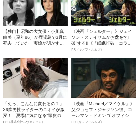
【独自】昭和の大女優・小川真
《映画『シェルター』》ジェイ
由美（享年86）が鹿児島で3月に
ソン・ステイサムがお盆を“打
死去していた 実娘が明かす
破”する!!《「眠眠打破」コラ
「毒母」の素顔と空白の晩年
ボ》
PR（キノフィルムズ）
「えっ、こんなに変わるの？」
《映画『Michael／マイケル』》
36歳男性ライターのニオイが激
父ジョセフ・ジャクソン役、コ
変！ 夏場に気になる“頭皮のニ
ールマン・ドミンゴ オフィシャ
オイ”や“ベタつき”を解消す
ルインタビュー“観客を魅了した
PR（株式会社スヴェンソン）
PR（キノフィルムズ）
る、“ウィッグのスペシャリス
名優、複雑な父親像への想いを
ト”が生み出した徹底ケアとは
語る”《日本興収70億円突破》