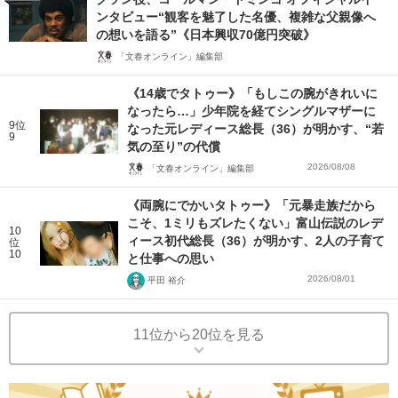
ンタビュー“観客を魅了した名優、複雑な父親像へ
の想いを語る”《日本興収70億円突破》
「文春オンライン」編集部
《14歳でタトゥー》「もしこの腕がきれいに
なったら…」少年院を経てシングルマザーに
9位
なった元レディース総長（36）が明かす、“若
9
気の至り”の代償
2026/08/08
「文春オンライン」編集部
《両腕にでかいタトゥー》「元暴走族だから
こそ、1ミリもズレたくない」富山伝説のレデ
10
ィース初代総長（36）が明かす、2人の子育て
位
10
と仕事への思い
2026/08/01
平田 裕介
11位から20位を見る