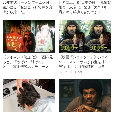
30年前のラーメンブーム火付け
世界に広がる“日本の麺” 丸亀製
役が語る「私はこうして丼を真
麺と一風堂は、なぜ「海外1号
上から撮った」
店」から成功できたのか？
《タイマン50戦無敗》「顔を見
《映画『シェルター』》ジェイ
ると、『やばい。逃げろ』
ソン・ステイサムがお盆を“打
と…」富山伝説のレディース初
破”する!!《「眠眠打破」コラ
代総長（36）が語る、ギャルサ
ボ》
PR（キノフィルムズ）
ー制圧と朝までのバイク暴走