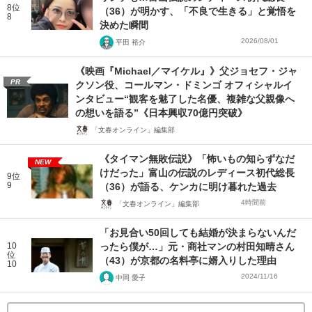
8位
（36）が明かす、「不良で生きる」と覚悟を
8
決めた瞬間
2026/08/01
平田 裕介
《映画『Michael／マイケル』》父ジョセフ・ジャ
PR
クソン役、コールマン・ドミンゴ オフィシャルイ
ンタビュー“観客を魅了した名優、複雑な父親像へ
の想いを語る”《日本興収70億円突破》
「文春オンライン」編集部
《タイマン無敗伝説》「怖いもの知らずなだ
NEW
けだった」富山の伝説のレディース初代総長
9位
9
（36）が語る、ケンカに明け暮れた過去
4時間前
「文春オンライン」編集部
「お見合い50回しても結婚が決まらないんだ
10
ったら僕が…」元・商社マンの村田知晴さん
位
（43）が京都の名料亭に婿入りした理由
10
2024/11/16
中岡 愛子