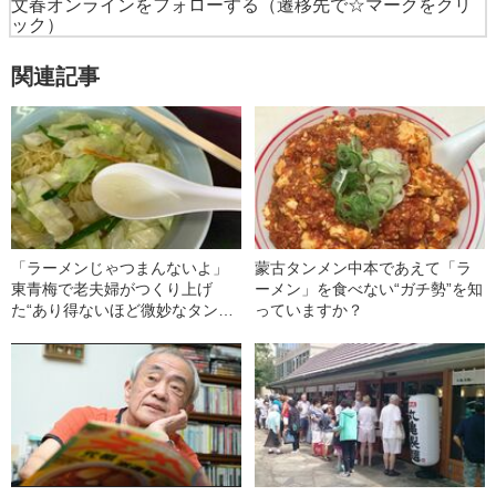
文春オンラインをフォローする
（遷移先で☆マークをクリ
ック）
関連記事
「ラーメンじゃつまんないよ」
蒙古タンメン中本であえて「ラ
東青梅で老夫婦がつくり上げ
ーメン」を食べない“ガチ勢”を知
た“あり得ないほど微妙なタンメ
っていますか？
ン”が最高だった！