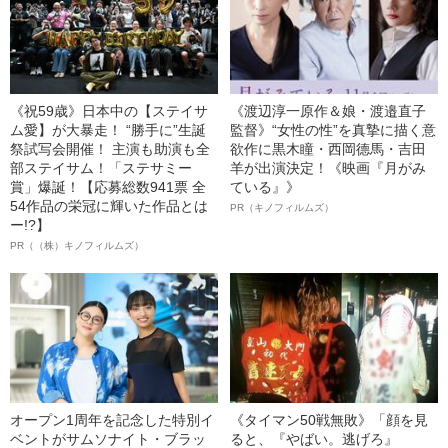
《祝59歳》日本中の【ステイサ
《渡辺淳一原作＆娘・渡邉直子
ム愛】が大暴走！ “勝手に”生誕
監督》“女性の性”を真摯に描く意
祭試写会開催！ 主演も助演も全
欲作に黒木瞳・西岡德馬・吉田
部ステイサム！「ステサミー
羊が出演決定！《映画『月がみ
賞」爆誕！【応募総数941票 全
ている』》
54作品の栄冠に輝いた作品とは
PR（キノフィルムズ）
ー!?】
PR（（株）キノフィルムズ）
オープン1周年を記念した特別イ
《タイマン50戦無敗》「顔を見
ベントがサムソナイト・ブラッ
ると、『やばい。逃げろ』