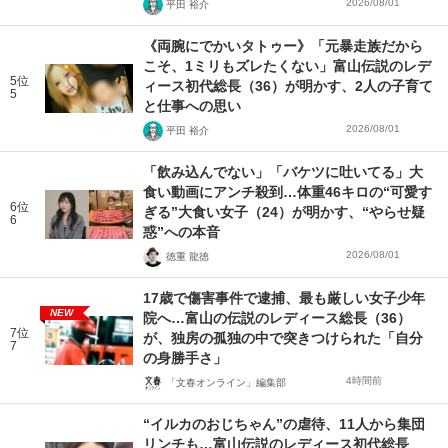
2026/08/01
平田 裕介
《両腕にでかいタトゥー》「元暴走族だから
こそ、1ミリもズレたくない」富山伝説のレデ
5位
ィース初代総長（36）が明かす、2人の子育て
5
と仕事への思い
2026/08/01
平田 裕介
「飲み込んでない」「バケツに吐いてる」大
食い動画にアンチ殺到…体重46キロの“可愛す
6位
ぎる”大食い女子（24）が明かす、“やらせ疑
6
惑”への本音
2026/08/01
徳重 龍徳
17歳で傷害事件で逮捕、最も厳しい女子少年
NEW
院へ…富山の伝説のレディース総長（36）
7位
が、独房の孤独の中で突きつけられた「自分
7
の身勝手さ」
4時間前
「文春オンライン」編集部
“イルカのおじちゃん”の虐待、11人から集団
リンチも…富山伝説のレディース初代総長