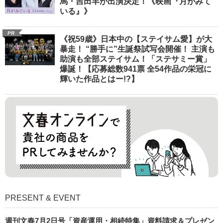
馬・吉田羊が出演決定！《映画『月がみて
いる』》
PR
《祝59歳》日本中の【ステイサム愛】が大
暴走！ “勝手に”生誕祭試写会開催！ 主演も
助演も全部ステイサム！「ステサミー賞」
爆誕！【応募総数941票 全54作品の栄冠に
輝いた作品とはー!?】
PRESENT & EVENT
週刊文春7月2日号「資産運用・相続特集」資料請求＆プレゼン