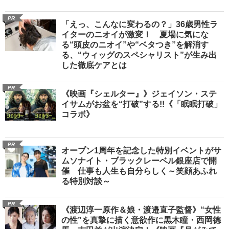
PR
「えっ、こんなに変わるの？」36歳男性ラ
イターのニオイが激変！ 夏場に気にな
る“頭皮のニオイ”や“ベタつき”を解消す
る、“ウィッグのスペシャリスト”が生み出
した徹底ケアとは
PR
《映画『シェルター』》ジェイソン・ステ
イサムがお盆を“打破”する!!《「眠眠打破」
コラボ》
PR
オープン1周年を記念した特別イベントがサ
ムソナイト・ブラックレーベル銀座店で開
催 仕事も人生も自分らしく～笑顔あふれ
る特別対談～
PR
《渡辺淳一原作＆娘・渡邉直子監督》“女性
の性”を真摯に描く意欲作に黒木瞳・西岡德