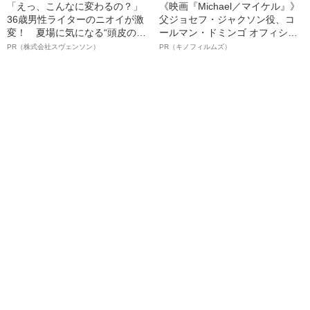
「えっ、こんなに変わるの？」
《映画『Michael／マイケル』》
36歳男性ライターのニオイが激
父ジョセフ・ジャクソン役、コ
変！ 夏場に気になる“頭皮のニ
ールマン・ドミンゴ オフィシャ
オイ”や“ベタつき”を解消す
ルインタビュー“観客を魅了した
PR（株式会社スヴェンソン）
PR（キノフィルムズ）
る、“ウィッグのスペシャリス
名優、複雑な父親像への想いを
ト”が生み出した徹底ケアとは
語る”《日本興収70億円突破》