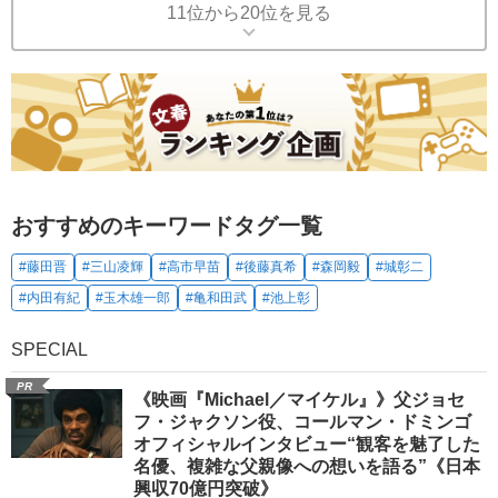
11位から20位を見る
おすすめのキーワードタグ一覧
#藤田晋
#三山凌輝
#高市早苗
#後藤真希
#森岡毅
#城彰二
#内田有紀
#玉木雄一郎
#亀和田武
#池上彰
SPECIAL
PR
《映画『Michael／マイケル』》父ジョセ
フ・ジャクソン役、コールマン・ドミンゴ
オフィシャルインタビュー“観客を魅了した
名優、複雑な父親像への想いを語る”《日本
興収70億円突破》