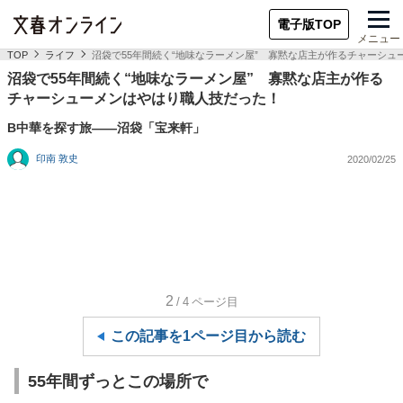
電子版TOP
メニュー
TOP
ライフ
沼袋で55年間続く“地味なラーメン屋” 寡黙な店主が作るチャーシ
沼袋で55年間続く“地味なラーメン屋” 寡黙な店主が作る
チャーシューメンはやはり職人技だった！
B中華を探す旅――沼袋「宝来軒」
印南 敦史
2020/02/25
2
/4
ページ目
この記事を1ページ目から読む
55年間ずっとこの場所で