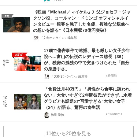
《映画『Michael／マイケル』》父ジョセフ・ジャ
PR
クソン役、コールマン・ドミンゴ オフィシャルイ
ンタビュー“観客を魅了した名優、複雑な父親像へ
の想いを語る”《日本興収70億円突破》
「文春オンライン」編集部
17歳で傷害事件で逮捕、最も厳しい女子少年
NEW
院へ…富山の伝説のレディース総長（36）
9位
が、独房の孤独の中で突きつけられた「自分
9
の身勝手さ」
4時間前
「文春オンライン」編集部
「食費は月40万円」「男性から食事に誘われ
ない」大食いすぎて2年間彼氏ができず…水着
10
グラビアも話題の“可愛すぎる”大食い女子
位
10
（24）が語る、驚愕の食生活
2026/08/01
徳重 龍徳
11位から20位を見る