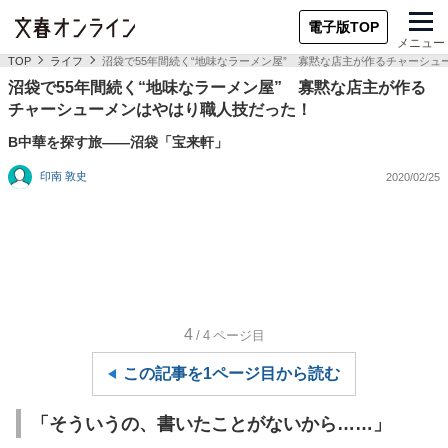
電子版TOP
メニュー
TOP
ライフ
沼袋で55年間続く“地味なラーメン屋” 寡黙な店主が作るチャーシ
沼袋で55年間続く“地味なラーメン屋” 寡黙な店主が作る
チャーシューメンはやはり職人技だった！
B中華を探す旅――沼袋「宝来軒」
印南 敦史
2020/02/25
4
/4
ページ目
この記事を1ページ目から読む
「そういうの、書いたことがないから……」