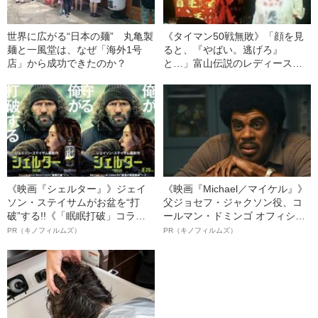
世界に広がる“日本の麺” 丸亀製
《タイマン50戦無敗》「顔を見
麺と一風堂は、なぜ「海外1号
ると、『やばい。逃げろ』
店」から成功できたのか？
と…」富山伝説のレディース初
代総長（36）が語る、ギャルサ
ー制圧と朝までのバイク暴走
《映画『シェルター』》ジェイ
《映画『Michael／マイケル』》
ソン・ステイサムがお盆を“打
父ジョセフ・ジャクソン役、コ
破”する!!《「眠眠打破」コラ
ールマン・ドミンゴ オフィシャ
ボ》
ルインタビュー“観客を魅了した
PR（キノフィルムズ）
PR（キノフィルムズ）
名優、複雑な父親像への想いを
語る”《日本興収70億円突破》