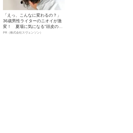
「えっ、こんなに変わるの？」
36歳男性ライターのニオイが激
変！ 夏場に気になる“頭皮のニ
オイ”や“ベタつき”を解消す
PR（株式会社スヴェンソン）
る、“ウィッグのスペシャリス
ト”が生み出した徹底ケアとは