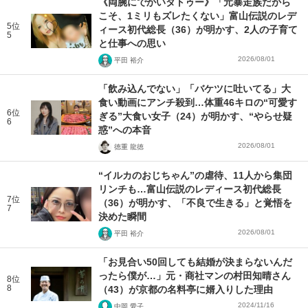
《両腕にでかいタトゥー》「元暴走族だから
こそ、1ミリもズレたくない」富山伝説のレデ
5位
ィース初代総長（36）が明かす、2人の子育て
5
と仕事への思い
2026/08/01
平田 裕介
「飲み込んでない」「バケツに吐いてる」大
食い動画にアンチ殺到…体重46キロの“可愛す
6位
ぎる”大食い女子（24）が明かす、“やらせ疑
6
惑”への本音
2026/08/01
徳重 龍徳
“イルカのおじちゃん”の虐待、11人から集団
リンチも…富山伝説のレディース初代総長
7位
（36）が明かす、「不良で生きる」と覚悟を
7
決めた瞬間
2026/08/01
平田 裕介
「お見合い50回しても結婚が決まらないんだ
ったら僕が…」元・商社マンの村田知晴さん
8位
8
（43）が京都の名料亭に婿入りした理由
2024/11/16
中岡 愛子