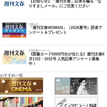
【お知らせ】「週刊文春」記者を騙る「な
りすましメール」にご注意ください
お知らせ
「週刊文春WOMAN」（2026夏号）読者ア
ンケート＆プレゼント
人気記事アンケート
《図書カード5000円分が当たる》週刊文春8
月13日・20日号 人気記事アンケート募集
中！
おすすめ一覧