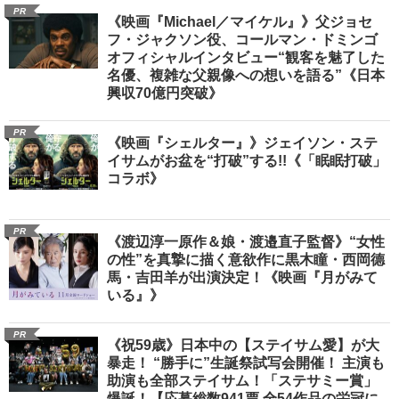
PR
《映画『Michael／マイケル』》父ジョセ
フ・ジャクソン役、コールマン・ドミンゴ
オフィシャルインタビュー“観客を魅了した
名優、複雑な父親像への想いを語る”《日本
興収70億円突破》
PR
《映画『シェルター』》ジェイソン・ステ
イサムがお盆を“打破”する!!《「眠眠打破」
コラボ》
PR
《渡辺淳一原作＆娘・渡邉直子監督》“女性
の性”を真摯に描く意欲作に黒木瞳・西岡德
馬・吉田羊が出演決定！《映画『月がみて
いる』》
PR
《祝59歳》日本中の【ステイサム愛】が大
暴走！ “勝手に”生誕祭試写会開催！ 主演も
助演も全部ステイサム！「ステサミー賞」
爆誕！【応募総数941票 全54作品の栄冠に