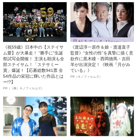
《祝59歳》日本中の【ステイサ
《渡辺淳一原作＆娘・渡邉直子
ム愛】が大暴走！ “勝手に”生誕
監督》“女性の性”を真摯に描く意
祭試写会開催！ 主演も助演も全
欲作に黒木瞳・西岡德馬・吉田
部ステイサム！「ステサミー
羊が出演決定！《映画『月がみ
賞」爆誕！【応募総数941票 全
ている』》
54作品の栄冠に輝いた作品とは
PR（キノフィルムズ）
ー!?】
PR（（株）キノフィルムズ）