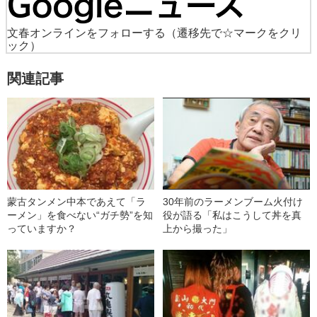
文春オンラインをフォローする
（遷移先で☆マークをクリ
ック）
関連記事
蒙古タンメン中本であえて「ラ
30年前のラーメンブーム火付け
ーメン」を食べない“ガチ勢”を知
役が語る「私はこうして丼を真
っていますか？
上から撮った」