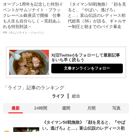
オープン1周年を記念した特別イ
《タイマン50戦無敗》「顔を見
ベントがサムソナイト・ブラッ
ると、『やばい。逃げろ』
クレーベル銀座店で開催 仕事
と…」富山伝説のレディース初
も人生も自分らしく～笑顔あふ
代総長（36）が語る、ギャルサ
れる特別対談～
ー制圧と朝までのバイク暴走
PR（サムソナイト・ジャパン）
X(旧Twitter)をフォローして最新記事
をいち早く読もう
文春オンラインをフォロー
「ライフ」記事のランキング
ライフ
総合
最新
24時間
週間
月間
写真
《タイマン50戦無敗》「顔を見ると、『やば
い。逃げろ』と…」富山伝説のレディース初