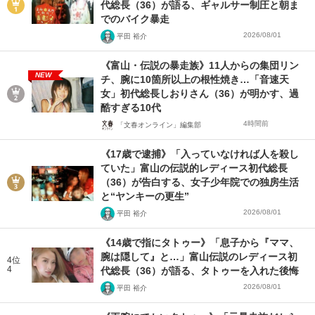
代総長（36）が語る、ギャルサー制圧と朝ま
でのバイク暴走
2026/08/01
平田 裕介
《富山・伝説の暴走族》11人からの集団リン
NEW
チ、腕に10箇所以上の根性焼き…「音速天
女」初代総長しおりさん（36）が明かす、過
酷すぎる10代
4時間前
「文春オンライン」編集部
《17歳で逮捕》「入っていなければ人を殺し
ていた」富山の伝説的レディース初代総長
（36）が告白する、女子少年院での独房生活
と“ヤンキーの更生”
2026/08/01
平田 裕介
《14歳で指にタトゥー》「息子から『ママ、
腕は隠して』と…」富山伝説のレディース初
4位
4
代総長（36）が語る、タトゥーを入れた後悔
2026/08/01
平田 裕介