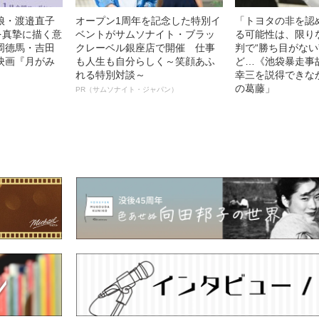
娘・渡邉直子
オープン1周年を記念した特別イ
「トヨタの非を認
を真摯に描く意
ベントがサムソナイト・ブラッ
る可能性は、限り
岡德馬・吉田
クレーベル銀座店で開催 仕事
判で“勝ち目がない
映画『月がみ
も人生も自分らしく～笑顔あふ
ど…《池袋暴走事
れる特別対談～
幸三を説得できな
の葛藤」
PR（サムソナイト・ジャパン）