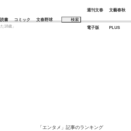
週刊文春
文藝春秋
読書
コミック
文春野球
検索
た18歳」
電子版
PLUS
インタビュー
読書
#松田聖子
本田圭佑が初めて明かした日本代表監督に...
K-POPアイドルたち
「エンタメ」記事のランキング