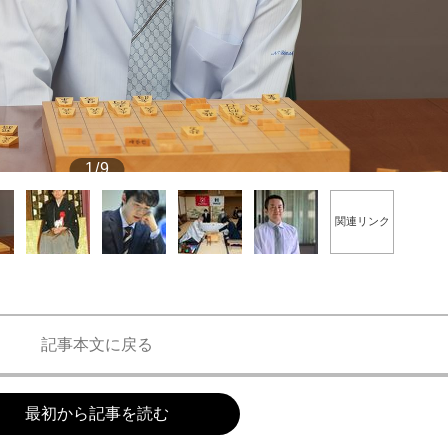
もっと見る
もっと見る
1/9
関連リンク
屋敷伸之九段 ©文藝春秋
記事本文に戻る
最初から記事を読む