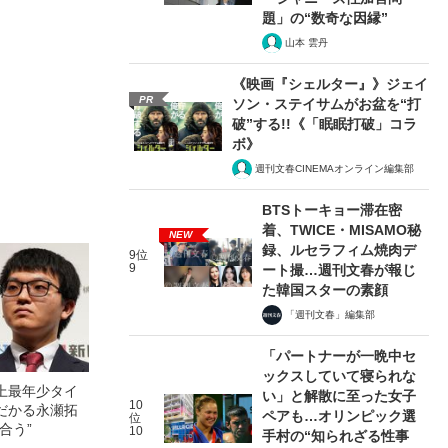
題」の“数奇な因縁”
山本 雲丹
《映画『シェルター』》ジェイ
PR
ソン・ステイサムがお盆を“打
破”する!!《「眠眠打破」コラ
ボ》
週刊文春CINEMAオンライン編集部
BTSトーキョー滞在密
着、TWICE・MISAMO秘
NEW
録、ルセラフィム焼肉デ
9位
9
ート撮…週刊文春が報じ
た韓国スターの素顔
「週刊文春」編集部
「パートナーが一晩中セ
ックスしていて寝られな
上最年少タイ
い」と解散に至った女子
10
だかる永瀬拓
ペアも…オリンピック選
位
合う”
10
手村の“知られざる性事