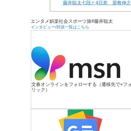
藤井聡太七段と4日差 屋敷伸之
エンタメ
娯楽
社会
スポーツ
旅
#藤井聡太
インタビュー/対談一覧はこちら
文春オンラインをフォローする
（遷移先で+フ
リック）