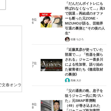
「だんだんボイトレにも
呼ばれなくなって…」高3
で脱退→再結成のオファ
NEW
ーも断った元ZONE・
6位
6
MIZUHOが語る、芸能界
引退の裏側と“その後の人
生”
佐藤 ちひろ
「近藤真彦が使っていた
部屋で…」「性器を握ら
される」ジャニー喜多川
7位
による性加害、語り始め
7
た被害者たち《徹底取材
の裏側》
髙橋 大介
で文春オンラ
「父の通夜の晩、息子を
狙うジャニー氏に気づい
た」元SMAP草彅剛
8位
（49）が巻き込まれた
8
「ジャニーズ性加害問