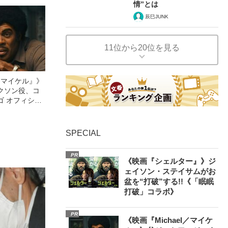
情”とは
辰巳JUNK
11位から20位を見る
l／マイケル』》
クソン役、コ
ゴ オフィシャ
観客を魅了した
像への想いを
0億円突破》
SPECIAL
PR
《映画『シェルター』》ジ
ェイソン・ステイサムがお
盆を“打破”する!!《「眠眠
打破」コラボ》
PR
《映画『Michael／マイケ