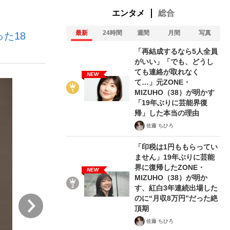
エンタメ
総合
最新
24時間
週間
月間
写真
た18
む将棋
「再結成するなら5人全員
がいい」「でも、どうし
ても連絡が取れなく
NEW
て…」元ZONE・
った」侍ジャパン選手が証言した“NPB聞...
MIZUHO（38）が明かす
「19年ぶりに芸能界復
帰」した本当の理由
佐藤 ちひろ
「印税は1円ももらってい
ません」19年ぶりに芸能
界に復帰したZONE・
NEW
MIZUHO（38）が明か
す、紅白3年連続出場した
のに“月収8万円”だった絶
次
頂期
佐藤 ちひろ