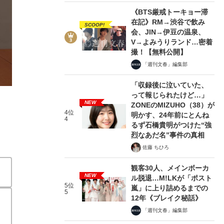
《BTS厳戒トーキョー滞
在記》RM→渋谷で飲み
SCOOP!
会、JIN→伊豆の温泉、
V→よみうりランド…密着
撮！【無料公開】
「週刊文春」編集部
2/9
「収録後に泣いていた、
って報じられたけど…」
NEW
ZONEのMIZUHO（38）が
4位
明かす、24年前にとんね
4
るず石橋貴明がつけた“強
烈なあだ名”事件の真相
佐藤 ちひろ
観客30人、メインボーカ
NEW
ル脱退…M!LKが「ポスト
5位
嵐」に上り詰めるまでの
5
12年《ブレイク秘話》
「週刊文春」編集部