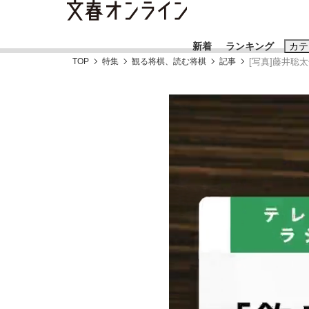
新着
ランキング
カテ
TOP
特集
観る将棋、読む将棋
記事
[写真]藤井聡
スクープ
ニュー
おすすめのキ
#藤田晋
#三
#玉木雄一郎
《BTS厳戒トーキョー滞在記》RM→渋谷で飲
終戦から81年