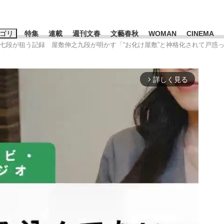
ゴリ
特集
連載
週刊文春
文藝春秋
WOMAN
CINEMA
太七段が狙う記録 屋敷伸之九段が明かす「“お化け屋敷”と神格化されて戸惑っ
キーワード入力
ス
エンタメ
ライフ
ビジネス
詳しく見る
arrow_forward_ios
ーワードタグ一覧
山凌輝
#高市早苗
#後藤真希
#森岡毅
#城彰二
#内田有紀
#亀和田武
み会、JIN→伊豆の...
「90%は失敗する。でも…」
日本生まれの