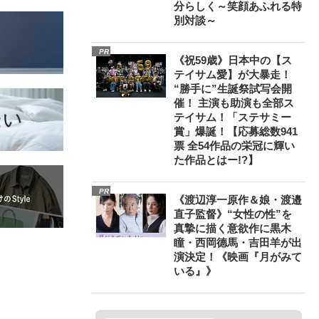
分らしく～笑顔あふれる特
別対談～
PR
《祝59歳》日本中の【ス
テイサム愛】が大暴走！
“勝手に”生誕祭試写会開
催！ 主演も助演も全部ス
テイサム！「ステサミー
賞」爆誕！【応募総数941
票 全54作品の栄冠に輝い
た作品とはー!?】
PR
《渡辺淳一原作＆娘・渡邉
直子監督》“女性の性”を
真摯に描く意欲作に黒木
瞳・西岡德馬・吉田羊が出
演決定！《映画『月がみて
いる』》