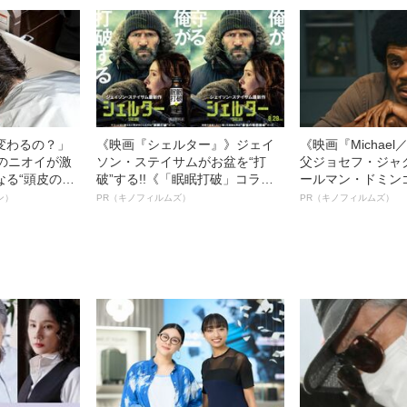
変わるの？」
《映画『シェルター』》ジェイ
《映画『Michae
ーのニオイが激
ソン・ステイサムがお盆を“打
父ジョセフ・ジャ
なる“頭皮のニ
破”する!!《「眠眠打破」コラ
ールマン・ドミン
”を解消す
ボ》
ルインタビュー“
ン）
PR（キノフィルムズ）
PR（キノフィルムズ）
スペシャリス
名優、複雑な父親
徹底ケアとは
語る”《日本興収7