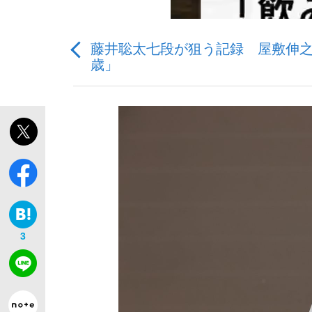
藤井聡太七段が狙う記録 屋敷伸之
歳」
「最悪の空気のまま解散」WBC日本代表“敗戦
私のあのとき、私のいま
3
「クマが悪者扱いされているのが悲しい」『北
キングの誕生を、目撃せよ。