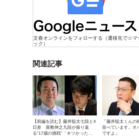
文春オンラインをフォローする
（遷移先で☆マ
ック）
関連記事
【前編を読む】藤井聡太七段と4
「藤井聡太くんの
日差 屋敷伸之九段が振り返
並べています。オ
る“17歳の挑戦”「キツかった和
ですよ」
服と高校生活」