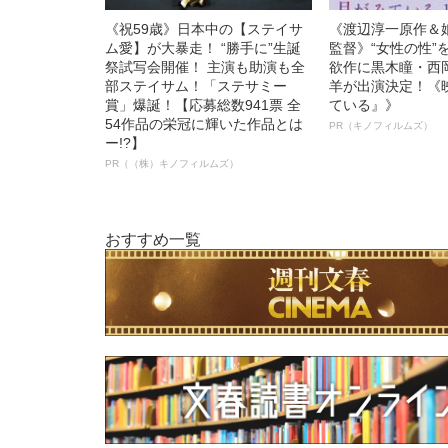
《祝59歳》日本中の【ステイサ
《渡辺淳一原作＆
ム愛】が大暴走！ “勝手に”生誕
監督》“女性の性”
祭試写会開催！ 主演も助演も全
欲作に黒木瞳・西
部ステイサム！「ステサミー
羊が出演決定！《
賞」爆誕！【応募総数941票 全
ている』》
54作品の栄冠に輝いた作品とは
PR（キノフィルムズ）
ー!?】
PR（（株）キノフィルムズ）
おすすめ一覧