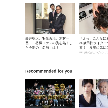
藤井聡太、羽生善治、木村一
「えっ、こんなに
基……将棋ファンの胸を熱くし
36歳男性ライタ
た今期の「名局」は？
変！ 夏場に気に
オイ”や“ベタつき
PR（株式会社スヴェンソ
る、“ウィッグの
ト”が生み出した
Recommended for you