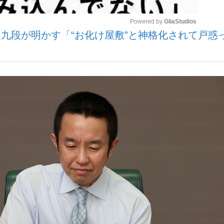
Powered by 
GliaStudios
九段が明かす「“お化け屋敷”と神格化されて戸惑っ
観る将棋、読
Mute
”の真実 選手が明かす...
「敗因分析は一切聞かれなか
の国から』倉本聰氏（91...