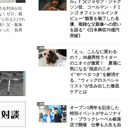
ル』》父ジョセフ・ジャク
ソン役、コールマン・ドミ
める判決が出
ンゴ オフィシャルインタ
なくゼロ」裁
ビュー“観客を魅了した名
”と伝えたけれ
優、複雑な父親像への想い
故》父・飯塚
を語る”《日本興収70億円
かった「長男
突破》
PR
「えっ、こんなに変わる
の？」36歳男性ライター
のニオイが激変！ 夏場に
気になる“頭皮のニオ
イ”や“ベタつき”を解消す
る、“ウィッグのスペシャ
リスト”が生み出した徹底
ケアとは
PR
オープン1周年を記念した
特別イベントがサムソナイ
ト・ブラックレーベル銀座
店で開催 仕事も人生も自