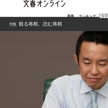
新着
ランキング
カテ
観る将棋、読む将棋
特集
スクープ
ニュー
おすすめのキ
#藤田晋
#三
#玉木雄一郎
《BTS厳戒トーキョー滞在記》RM→渋谷で飲
終戦から81年