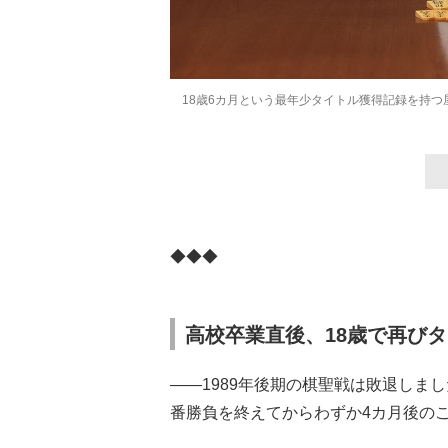
18歳6カ月という最年少タイトル獲得記録を持つ
◆◆◆
高校卒業直後、18歳で再び
――1989年後期の棋聖戦は敗退しま
番勝負を終えてからわずか4カ月後の