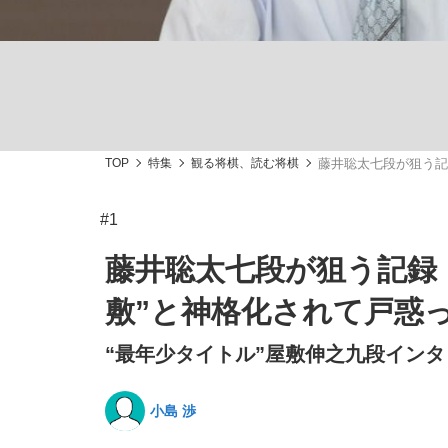
TOP
特集
観る将棋、読む将棋
藤井聡太七段が狙う記
「最悪の空気のまま解散」WBC日本代表“敗戦
私のあのとき、私のいま
#1
藤井聡太七段が狙う記録
敷”と神格化されて戸惑っ
“最年少タイトル”屋敷伸之九段インタ
小島 渉
「クマが悪者扱いされているのが悲しい」『北
キングの誕生を、目撃せよ。