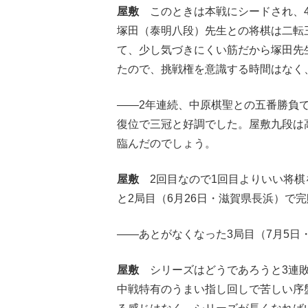
屋敷
このときは本戦にシードされ、
塚田（泰明八段）先生との将棋は二転
て、少し気づきにくい筋だから塚田先
たので、挑戦権を意識する時間はなく
――2年連続、中原棋聖との五番勝負
復位で三冠と好調でした。屋敷九段は
臨んだのでしょう。
屋敷
2回目なので1回目よりいい将棋
と2局目（6月26日・滋賀県長浜）で
――あとがなくなった3局目（7月5日
屋敷
シリーズはどうであろうと3連
中戦特有のうまい指し回しで苦しい序