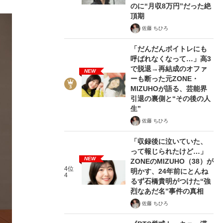
のに“月収8万円”だった絶
頂期
佐藤 ちひろ
「だんだんボイトレにも
呼ばれなくなって…」高3
で脱退→再結成のオファ
NEW
ーも断った元ZONE・
MIZUHOが語る、芸能界
引退の裏側と“その後の人
生”
佐藤 ちひろ
「収録後に泣いていた、
って報じられたけど…」
NEW
ZONEのMIZUHO（38）が
4位
明かす、24年前にとんね
4
るず石橋貴明がつけた“強
烈なあだ名”事件の真相
佐藤 ちひろ