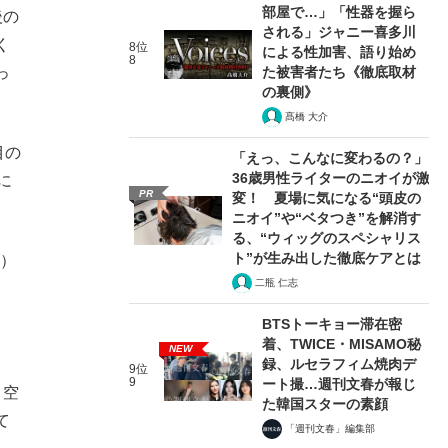
部屋で…」「性器を握ら
後の
される」ジャニー喜多川
く
8位
による性加害、語り始め
8
た被害者たち《徹底取材
っ
の裏側》
髙橋 大介
目の
「えっ、こんなに変わるの？」
36歳男性ライターのニオイが激
に
PR
変！ 夏場に気になる“頭皮の
ニオイ”や“ベタつき”を解消す
る、“ウィッグのスペシャリス
ト”が生み出した徹底ケアとは
根）
二瓶 仁志
BTSトーキョー滞在密
着、TWICE・MISAMO秘
NEW
録、ルセラフィム焼肉デ
9位
9
ート撮…週刊文春が報じ
く空
た韓国スターの素顔
て
「週刊文春」編集部