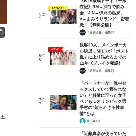
《BTS厳戒トーキョー滞
在記》RM→渋谷で飲み
SCOOP!
会、JIN→伊豆の温泉、
5位
5
V→よみうりランド…密着
撮！【無料公開】
「週刊文春」編集部
観客30人、メインボーカ
NEW
ル脱退…M!LKが「ポスト
6位
嵐」に上り詰めるまでの
6
12年《ブレイク秘話》
「週刊文春」編集部
「パートナーが一晩中セ
ックスしていて寝られな
い」と解散に至った女子
7位
ペアも…オリンピック選
7
手村の“知られざる性事
情”とは
の五
辰巳JUNK
「近藤真彦が使っていた