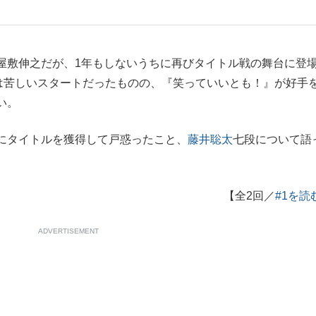
もっと見る
もっと見る
敷伸之だが、1年もしないうちに再びタイトル戦の舞台に登
負は苦しいスタートだったものの、『笑っていいとも！』が好手
い。
にタイトルを獲得して戸惑ったこと、
藤井聡太
七段について語
【全2回／
#1を読
ADVERTISEMENT