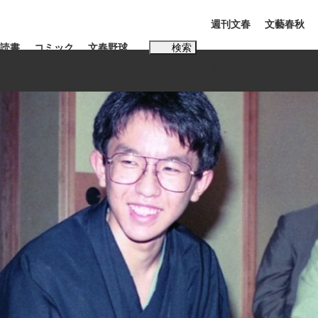
週刊文春
文藝春秋
読書
コミック
文春野球
検索
電子版
PLUS
インタビュー
読書
#松田聖子
本田圭佑が初めて明かした日本代表監督に...
K-POPアイドルたち