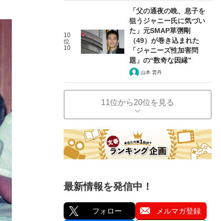
「父の通夜の晩、息子を
狙うジャニー氏に気づい
た」元SMAP草彅剛
10
（49）が巻き込まれた
位
10
「ジャニーズ性加害問
題」の“数奇な因縁”
山本 雲丹
11位から20位を見る
最新情報を発信中！
フォロー
メルマガ登録