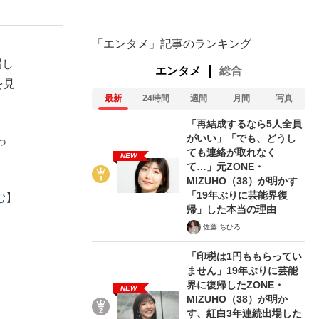
「エンタメ」記事のランキング
場し
エンタメ
総合
を見
最新
24時間
週間
月間
写真
「再結成するなら5人全員
がいい」「でも、どうし
っ
ても連絡が取れなく
NEW
て…」元ZONE・
MIZUHO（38）が明かす
「19年ぶりに芸能界復
む
】
帰」した本当の理由
佐藤 ちひろ
「印税は1円ももらってい
ません」19年ぶりに芸能
界に復帰したZONE・
NEW
MIZUHO（38）が明か
す、紅白3年連続出場した