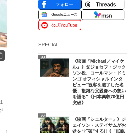
フォロー
Googleニュース
公式YouTube
SPECIAL
PR
《映画『Michael／マイケ
ル』》父ジョセフ・ジャク
ソン役、コールマン・ドミ
ンゴ オフィシャルインタ
ビュー“観客を魅了した名
優、複雑な父親像への想い
を語る”《日本興収70億円
は
突破》
が
PR
《映画『シェルター』》ジ
ェイソン・ステイサムがお
盆を“打破”する!!《「眠眠