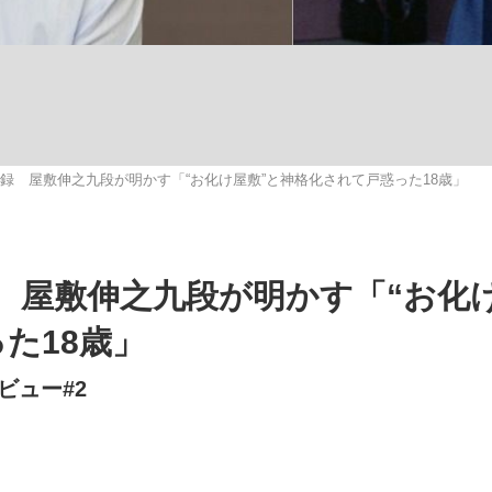
観る将棋、読
録 屋敷伸之九段が明かす「“お化け屋敷”と神格化されて戸惑った18歳」
”の真実 選手が明かす...
「敗因分析は一切聞かれなか
 屋敷伸之九段が明かす「“お化
た18歳」
ビュー#2
の国から』倉本聰氏（91...