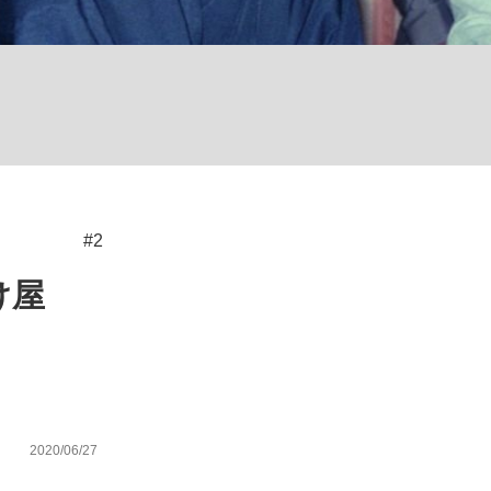
む将棋
った」侍ジャパン選手が証言した“NPB聞...
#2
け屋
2020/06/27