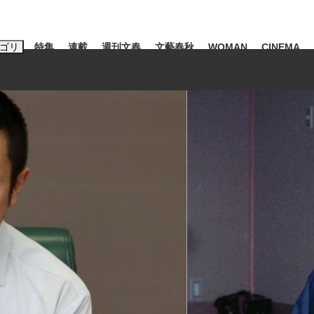
ゴリ
特集
連載
週刊文春
文藝春秋
WOMAN
CINEMA
キーワード入力
ス
エンタメ
ライフ
ビジネス
ーワードタグ一覧
山凌輝
#高市早苗
#後藤真希
#森岡毅
#城彰二
#内田有紀
#亀和田武
み会、JIN→伊豆の...
「90%は失敗する。でも…」
日本生まれの