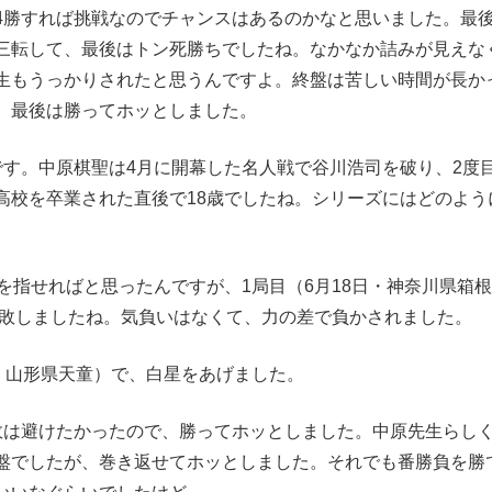
4勝すれば挑戦なのでチャンスはあるのかなと思いました。最
三転して、最後はトン死勝ちでしたね。なかなか詰みが見えな
生もうっかりされたと思うんですよ。終盤は苦しい時間が長か
、最後は勝ってホッとしました。
です。中原棋聖は4月に開幕した名人戦で谷川浩司を破り、2度
高校を卒業された直後で18歳でしたね。シリーズにはどのよう
を指せればと思ったんですが、1局目（6月18日・神奈川県箱
完敗しましたね。気負いはなくて、力の差で負かされました。
・山形県天童）で、白星をあげました。
敗は避けたかったので、勝ってホッとしました。中原先生らし
盤でしたが、巻き返せてホッとしました。それでも番勝負を勝