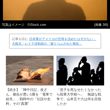
写真はイメージ ©iStock.com
(画像 3/6)
記事を読む
日本軍がアメリカの空母を沈めたはずがない…
大敗北・レイテ決戦前の「握りつぶされた報告」
【続き】「陣中日記」改ざ
「息子を死なせたくなかった
ん、都合が悪い1冊を「電車で
ら陸軍大学校へ」 無謀な戦
紛失」…戦時中の「伝説や史
争で、山本五十六は何を目指
料」その“真贋”
したか