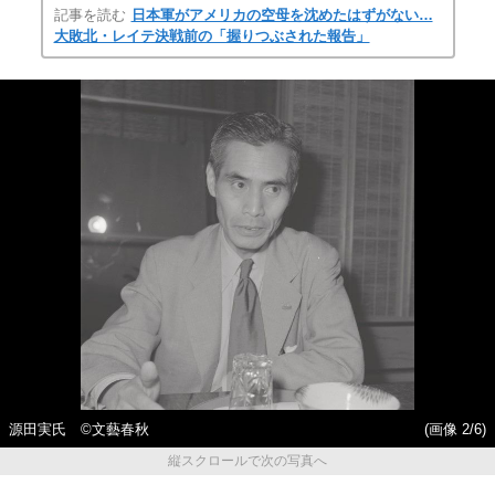
記事を読む
日本軍がアメリカの空母を沈めたはずがない…
大敗北・レイテ決戦前の「握りつぶされた報告」
源田実氏 ©文藝春秋
(画像 2/6)
縦スクロールで次の写真へ