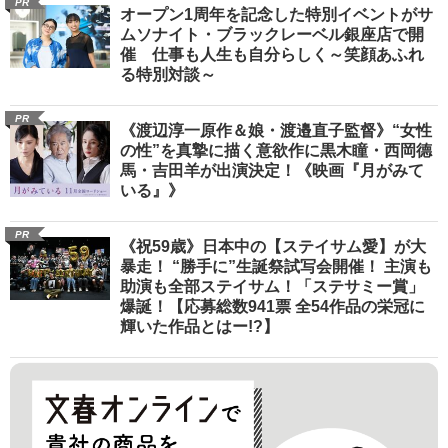
PR
オープン1周年を記念した特別イベントがサ
ムソナイト・ブラックレーベル銀座店で開
催 仕事も人生も自分らしく～笑顔あふれ
る特別対談～
PR
《渡辺淳一原作＆娘・渡邉直子監督》“女性
の性”を真摯に描く意欲作に黒木瞳・西岡德
馬・吉田羊が出演決定！《映画『月がみて
いる』》
PR
《祝59歳》日本中の【ステイサム愛】が大
暴走！ “勝手に”生誕祭試写会開催！ 主演も
助演も全部ステイサム！「ステサミー賞」
爆誕！【応募総数941票 全54作品の栄冠に
輝いた作品とはー!?】