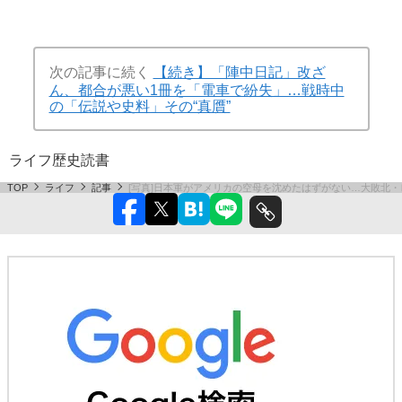
次の記事に続く
【続き】「陣中日記」改ざ
ん、都合が悪い1冊を「電車で紛失」…戦時中
の「伝説や史料」その“真贋”
ライフ
歴史
読書
TOP
ライフ
記事
[写真]日本軍がアメリカの空母を沈めたはずがない…大敗北