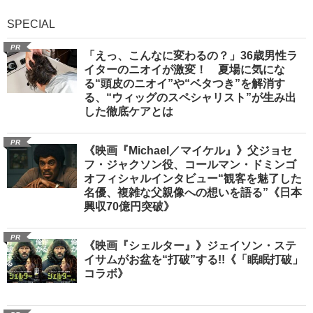
SPECIAL
PR
「えっ、こんなに変わるの？」36歳男性ラ
イターのニオイが激変！ 夏場に気にな
る“頭皮のニオイ”や“ベタつき”を解消す
る、“ウィッグのスペシャリスト”が生み出
した徹底ケアとは
PR
《映画『Michael／マイケル』》父ジョセ
フ・ジャクソン役、コールマン・ドミンゴ
オフィシャルインタビュー“観客を魅了した
名優、複雑な父親像への想いを語る”《日本
興収70億円突破》
PR
《映画『シェルター』》ジェイソン・ステ
イサムがお盆を“打破”する!!《「眠眠打破」
コラボ》