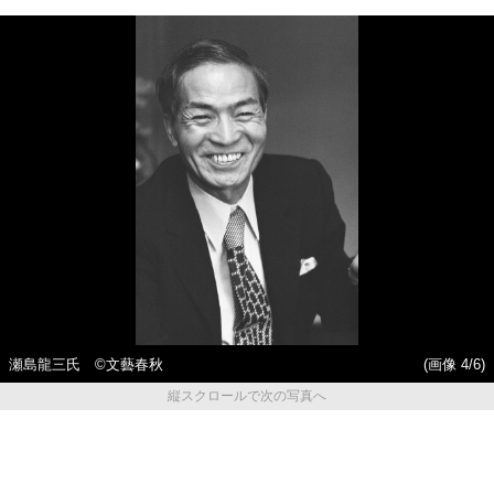
瀬島龍三氏 ©文藝春秋
(画像 4/6)
縦スクロールで次の写真へ