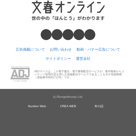
広告掲載について
お問い合わせ
動画・バナー広告について
サイトポリシー
運営会社
ABJマークは、この電子書店・電子書籍配信サービスが、著作権者からコ
ンテンツ使用許諾を得た正規版配信サービスであることを示す登録商標
（登録番号6091713号）です。
(c) Bungeishunju Ltd.
Number Web
CREA WEB
本の話