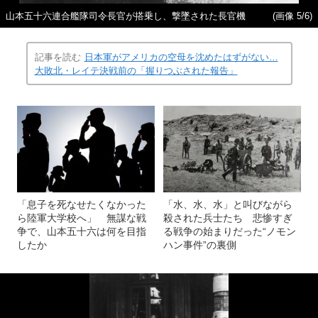
山本五十六連合艦隊司令長官が搭乗し、撃墜された長官機
(画像 5/6)
記事を読む
日本軍がアメリカの空母を沈めたはずがない…
大敗北・レイテ決戦前の「握りつぶされた報告」
「息子を死なせたくなかった
「水、水、水」と叫びながら
ら陸軍大学校へ」 無謀な戦
殺された兵士たち 悲惨すぎ
争で、山本五十六は何を目指
る戦争の始まりだった“ノモン
したか
ハン事件”の裏側