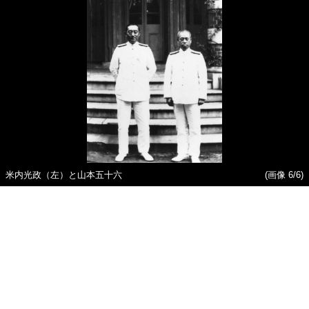
米内光政（左）と山本五十六
(画像 6/6)