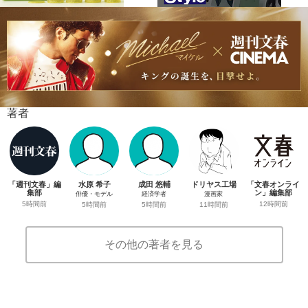
著者
「週刊文春」編
水原 希子
成田 悠輔
ドリヤス工場
「文春オンライ
集部
ン」編集部
俳優・モデル
経済学者
漫画家
5時間前
12時間前
5時間前
5時間前
11時間前
その他の著者を見る