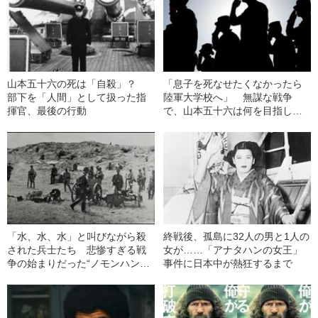
山本五十六の死は「自殺」？
「息子を死なせたくなかったら
部下を「人間」として扱った指
陸軍大学校へ」 無謀な戦争
揮官、最後の行動
で、山本五十六は何を目指した
か
「水、水、水」と叫びながら殺
終戦後、孤島に32人の男と1人の
された兵士たち 悲惨すぎる戦
女が……「アナタハンの女王」
争の始まりだった“ノモンハン事
事件に日本中が熱狂するまで
件”の裏側