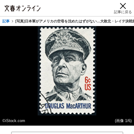
記事に戻る
記事
[写真]日本軍がアメリカの空母を沈めたはずがない…大敗北・レイテ決戦
©iStock.com
(画像 1/6)