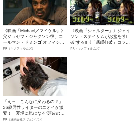
《映画『Michael／マイケル』》
《映画『シェルター』》ジェイ
父ジョセフ・ジャクソン役、コ
ソン・ステイサムがお盆を“打
ールマン・ドミンゴ オフィシャ
破”する!!《「眠眠打破」コラ
ルインタビュー“観客を魅了した
ボ》
PR（キノフィルムズ）
PR（キノフィルムズ）
名優、複雑な父親像への想いを
語る”《日本興収70億円突破》
「えっ、こんなに変わるの？」
36歳男性ライターのニオイが激
変！ 夏場に気になる“頭皮のニ
オイ”や“ベタつき”を解消す
PR（株式会社スヴェンソン）
る、“ウィッグのスペシャリス
ト”が生み出した徹底ケアとは