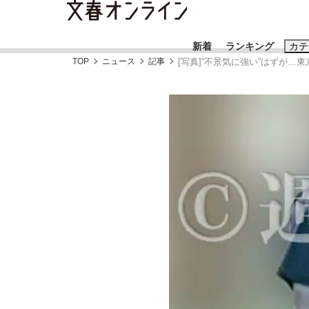
新着
ランキング
カテ
TOP
ニュース
記事
[写真]“不景気に強い”はずが…
スクープ
ニュー
おすすめのキ
#三山凌輝
#
#玉木雄一郎
「90%は失敗する。でも…」本田圭佑が初め
終戦から81年