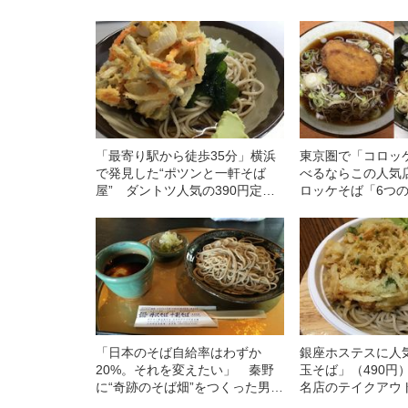
「最寄り駅から徒歩35分」横浜
東京圏で「コロッ
で発見した“ポツンと一軒そば
べるならこの人気店
屋” ダントツ人気の390円定食
ロッケそば「6つ
とは？
「日本のそば自給率はわずか
銀座ホステスに人
20%。それを変えたい」 秦野
玉そば」（490円
に“奇跡のそば畑”をつくった男と
名店のテイクアウ
は
した