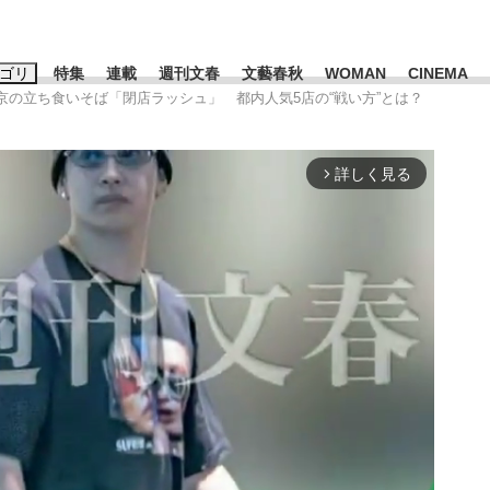
ゴリ
特集
連載
週刊文春
文藝春秋
WOMAN
CINEMA
東京の立ち食いそば「閉店ラッシュ」 都内人気5店の“戦い方”とは？
キーワード入力
ス
エンタメ
ライフ
ビジネス
詳しく見る
arrow_forward_ios
ーワードタグ一覧
藤田晋
#高市早苗
#後藤真希
#森岡毅
#城彰二
#内田有紀
観る将棋、読
#亀和田武
て明かした日本代表監督に...
「最悪の空気のまま解散」W