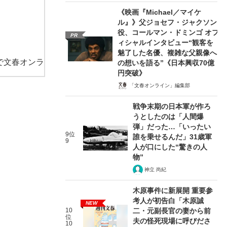
《映画『Michael／マイケ
ル』》父ジョセフ・ジャクソン
役、コールマン・ドミンゴ オフ
PR
ィシャルインタビュー“観客を
魅了した名優、複雑な父親像へ
で文春オンラ
の想いを語る”《日本興収70億
円突破》
「文春オンライン」編集部
戦争末期の日本軍が作ろ
うとしたのは「人間爆
弾」だった…「いったい
9位
誰を乗せるんだ」31歳軍
9
人が口にした“驚きの人
物”
神立 尚紀
木原事件に新展開 重要参
考人が初告白「木原誠
NEW
10
二・元副長官の妻から前
位
夫の怪死現場に呼びださ
10