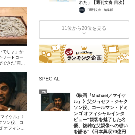
れた」【週刊文春 目次】
「週刊文春」編集部
11位から20位を見る
いでしょ」か
外フードコー
ができた“商売
SPECIAL
PR
《映画『Michael／マイケ
ル』》父ジョセフ・ジャク
ソン役、コールマン・ドミ
ンゴ オフィシャルインタ
l／マイケル』》
ビュー“観客を魅了した名
クソン役、コ
優、複雑な父親像への想い
ゴ オフィシャ
を語る”《日本興収70億円
観客を魅了した