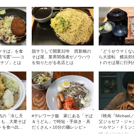
ケそば」を食
脱サラして開業32年 西新橋の
「どうせウマくな
“6選”――コ
そば屋、業界関係者がノウハウ
ら大逆転 横浜郊
のナゾ」とは
を知りたがる名店とは
トのそば屋に行列
の鉄則”
気の「冷し天
#テレワーク飯 家にある「そば
《映画『Michae
）も…大衆そば
＆うどん」で時短・手抜き・具
父ジョセフ・ジャ
トを食べ比べ
だくさん＜10分の麺レシピ＞
ールマン・ドミン
ルインタビュー“
PR（キノフィルムズ）