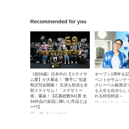
Recommended for you
《祝59歳》日本中の【ステイサ
オープン1周年を
ム愛】が大暴走！ “勝手に”生誕
ベントがサムソナ
祭試写会開催！ 主演も助演も全
クレーベル銀座店
部ステイサム！「ステサミー
も人生も自分らし
賞」爆誕！【応募総数941票 全
れる特別対談～
54作品の栄冠に輝いた作品とは
PR（サムソナイト・ジャ
ー!?】
PR（（株）キノフィルムズ）