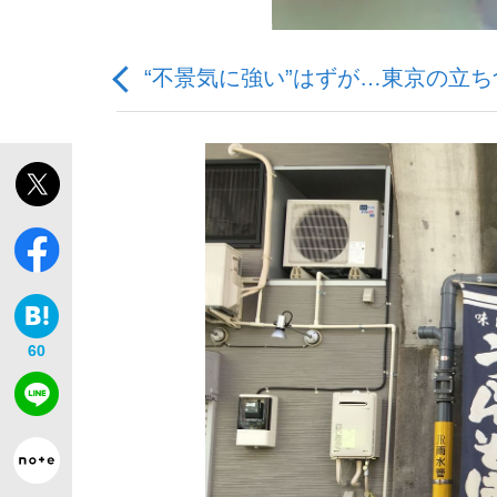
“不景気に強い”はずが…東京の立ち
「敗因分析は一切聞かれなかった」侍ジャパン選
キングの誕生を、目撃せよ。
60
the Style
「目標達成できなかったからと言って…」サッ