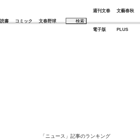
週刊文春
文藝春秋
読書
コミック
文春野球
検索
電子版
PLUS
インタビュー
読書
#松田聖子
む将棋
BC日本代表“敗戦”の真実 選手が明かす...
「ニュース」記事のランキング