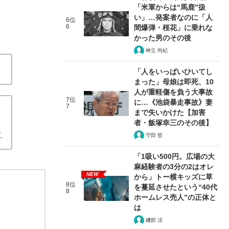
「米軍からは“馬鹿”扱
い」…発案者なのに「人
6位
6
間爆弾・桜花」に乗れな
かった男のその後
神立 尚紀
「人をいっぱいひいてし
まった」母娘は即死、10
人が重軽傷を負う大事故
7位
に…《池袋暴走事故》妻
7
まで失いかけた【加害
者・飯塚幸三のその後】
？
守田 哲
「1吸い500円。広場の大
麻経験者の3分の2はオレ
NEW
から」トー横キッズに草
8位
を蔓延させたという“40代
8
ホームレス売人”の正体と
は
磯部 涼