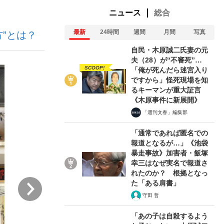
ニュース
総合
最新
24時間
週間
月間
写真
”とは？
ない資産運用のすべて
自民・木原誠二氏妻の元
夫（28）が“不審死”…
SCOOP!
「俺が死んだら迷宮入り
ですから」怪死現場を知
が悲しい」『北の国から』倉本聰氏（91...
るキーマンが重大証言
《木原事件に新展開》
「週刊文春」編集部
「通常であれば匿名での
報道となるが…」《池袋
暴走事故》加害者・飯塚
幸三はなぜ実名で報道さ
れたのか？ 根拠となっ
次
た「ある肩書」
守田 哲
「あの子は自殺するよう