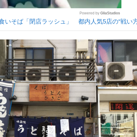
Powered by 
GliaStudios
食いそば「閉店ラッシュ」 都内人気5店の“戦い方
いまさら聞け
Mute
手が証言した“NPB聞...
「クマが悪者扱いされているの
もっと見る
カー日本代表・森保一監督...