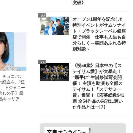
突破》
像への想いを
0億円突破》
PR
オープン1周年を記念した
特別イベントがサムソナイ
ト・ブラックレーベル銀座
店で開催 仕事も人生も自
分らしく～笑顔あふれる特
別対談～
PR
《祝59歳》日本中の【ス
テイサム愛】が大暴走！
」チョコバナ
“勝手に”生誕祭試写会開
の経血を…“狂
催！ 主演も助演も全部ス
演、旧ジャニー
テイサム！「ステサミー
推しの子】原
賞」爆誕！【応募総数941
早熟キャリア
票 全54作品の栄冠に輝い
た作品とはー!?】