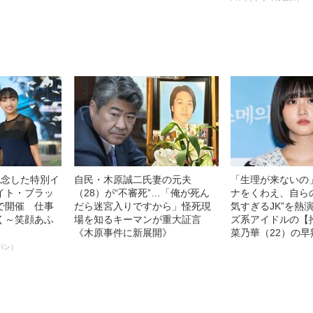
名優、複雑な父親
語る”《日本興収7
記念した特別イ
自民・木原誠二氏妻の元夫
「生理が来ないの
イト・ブラッ
（28）が“不審死”…「俺が死ん
ナをくわえ、自ら
で開催 仕事
だら迷宮入りですから」怪死現
気すぎるJK”を熱
く～笑顔あふ
場を知るキーマンが重大証言
ズ系アイドルの【
《木原事件に新展開》
菜乃華（22）の
パン）