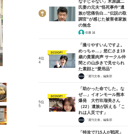
な子じゃない」木原誠二
氏妻の元夫“怪死事件”遺
族が悲痛告白…“伝説の取
調官”が感じた被害者家族
の無念
佐藤 誠
2/24
「撮りやすいんですよ。
めっちゃ…」悠仁さま19
SCOOP!
歳の貴重肉声 サークル仲
4位
4
間との山歩きで見せられ
た素顔と“愛用品”
「週刊文春」編集部
「助かった命でした。な
ぜ…」イオンモール熊本
SCOOP!
爆発 大竹玖瑠美さん
5位
5
（22）遺族が訴える「こ
れは人災です」
「週刊文春」編集部
「特攻で715人が戦死」