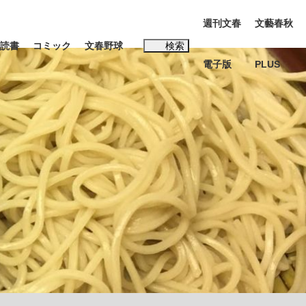
週刊文春
文藝春秋
読書
コミック
文春野球
検索
電子版
PLUS
インタビュー
読書
#松田聖子
む将棋
BC日本代表“敗戦”の真実 選手が明かす...