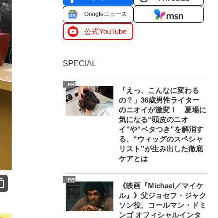
Googleニュース
公式YouTube
SPECIAL
PR
「えっ、こんなに変わる
の？」36歳男性ライター
のニオイが激変！ 夏場に
気になる“頭皮のニオ
イ”や“ベタつき”を解消す
る、“ウィッグのスペシャ
リスト”が生み出した徹底
ケアとは
PR
《映画『Michael／マイケ
ル』》父ジョセフ・ジャク
ソン役、コールマン・ドミ
ンゴ オフィシャルインタ