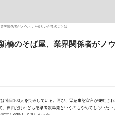
いまさら聞け
、業界関係者がノウハウを知りたがる名店とは
西新橋のそば屋、業界関係者がノ
手が証言した“NPB聞...
「クマが悪者扱いされているの
もっと見る
は連日100人を突破している。再び、緊急事態宣言が発動され
て、自由だけれども感染者数爆発というのもやめてもらいたい
カー日本代表・森保一監督...
態宣言を解除してほしかった。