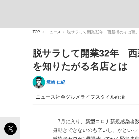
TOP
ニュース
脱サラして開業32年 西新橋のそば屋
脱サラして開業32年 
「敗因分析は一切聞かれなかった」侍ジャパン選
キングの誕生を、目撃せよ。
を知りたがる名店とは
坂崎 仁紀
ニュース
社会
グルメ
ライフスタイル
経済
the Style
7月に入り、新型コロナ新規感染者数
身動きできないのも辛いし、かといっ
「目標達成できなかったからと言って…」サッ
感染者ゼロが1週間続いてから緊急事