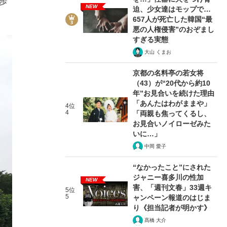
歩
NEW
迫、少女達はモップで…
657人が死亡した韓国“最
悪の人権侵害”のおぞまし
すぎる実態
大山 くまお
京都の名料亭の若女将
（43）が“20代から約10
年”お見合いを続けた理由
「あんたはわがままや」
4位
4
「両親も焦ってくるし、
お見合いノイローゼみた
いに…」
中岡 愛子
“なかったこと”にされた
ジャニー喜多川の性加
NEW
害、「週刊文春」33週キ
5位
5
ャンペーン報道のはじま
り《担当記者が明かす》
髙橋 大介