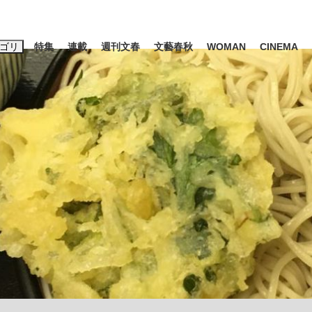
ゴリ
特集
連載
週刊文春
文藝春秋
WOMAN
CINEMA
キーワード入力
ス
エンタメ
ライフ
ビジネス
ーワードタグ一覧
山凌輝
#高市早苗
#後藤真希
#森岡毅
#城彰二
#内田有紀
観る将棋、読
#亀和田武
て明かした日本代表監督に...
「最悪の空気のまま解散」W