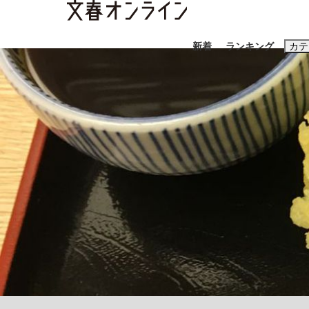
新着
ランキング
カテ
スクープ
ニュー
おすすめのキ
#藤田晋
#三
#玉木雄一郎
「90%は失敗する。でも…」本田圭佑が初め
終戦から81年