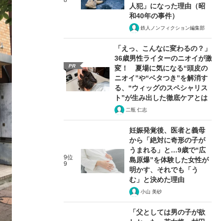
8
人犯」になった理由（昭
和40年の事件）
鉄人ノンフィクション編集部
「えっ、こんなに変わるの？」
36歳男性ライターのニオイが激
PR
変！ 夏場に気になる“頭皮の
ニオイ”や“ベタつき”を解消す
る、“ウィッグのスペシャリス
ト”が生み出した徹底ケアとは
二瓶 仁志
妊娠発覚後、医者と義母
から「絶対に奇形の子が
うまれる」と…9歳で“広
9位
島原爆”を体験した女性が
9
明かす、それでも「う
む」と決めた理由
小山 美砂
「父としては男の子が欲