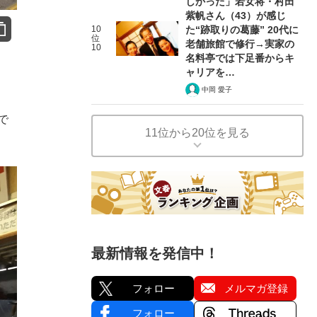
しかった」若女将・村田
紫帆さん（43）が感じ
10
た“跡取りの葛藤” 20代に
位
老舗旅館で修行→実家の
10
名料亭では下足番からキ
ャリアを…
中岡 愛子
で
11位から20位を見る
最新情報を発信中！
フォロー
メルマガ登録
フォロー