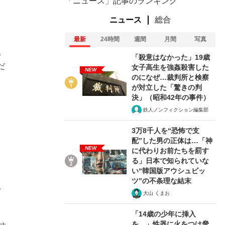
「ニュース」記事のランキング
ニュース
総合
最新
24時間
週間
月間
写真
。
「殺意はなかった」19歳
だ
女子高生を強姦殺害した
NEW
のになぜ…裁判所と検察
が対立した「驚きの判
決」（昭和42年の事件）
鉄人ノンフィクション編集部
3万8千人を“恐怖で支
配”した男の正体は…「神
NEW
に代わりお前たちを罰す
る」日本で知られていな
い“韓国版アウシュビッ
ツ”の不条理な結末
。
大山 くまお
「14歳の少年に挿入
を…」性器に火をつけ脅