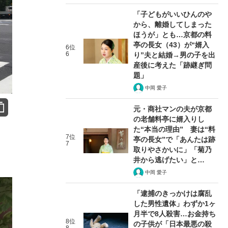
「子どもがいいひんのや
から、離婚してしまった
ほうが」とも…京都の料
亭の長女（43）が“婿入
6位
6
り”夫と結婚→男の子を出
産後に考えた「跡継ぎ問
題」
中岡 愛子
元・商社マンの夫が京都
の老舗料亭に婿入りし
た“本当の理由” 妻は“料
7位
亭の長女”で「あんたは跡
7
取りやさかいに」「菊乃
井から逃げたい」と…
中岡 愛子
「逮捕のきっかけは腐乱
した男性遺体」わずか1ヶ
月半で8人殺害…お金持ち
8位
の子供が「日本最悪の殺