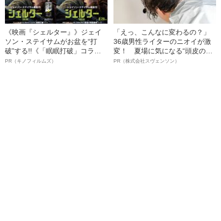
《映画『シェルター』》ジェイ
「えっ、こんなに変わるの？」
ソン・ステイサムがお盆を“打
36歳男性ライターのニオイが激
破”する!!《「眠眠打破」コラ
変！ 夏場に気になる“頭皮のニ
ボ》
オイ”や“ベタつき”を解消す
PR（キノフィルムズ）
PR（株式会社スヴェンソン）
る、“ウィッグのスペシャリス
ト”が生み出した徹底ケアとは