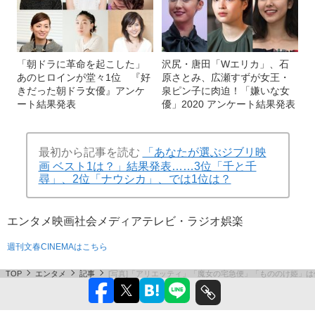
「朝ドラに革命を起こした」
沢尻・唐田「Wエリカ」、石
あのヒロインが堂々1位 『好
原さとみ、広瀬すずが女王・
きだった朝ドラ女優』アンケ
泉ピン子に肉迫！「嫌いな女
ート結果発表
優」2020 アンケート結果発表
最初から記事を読む
「あなたが選ぶジブリ映
画 ベスト1は？」結果発表……3位「千と千
尋」、2位「ナウシカ」、では1位は？
エンタメ
映画
社会
メディア
テレビ・ラジオ
娯楽
週刊文春CINEMAはこちら
TOP
エンタメ
記事
[写真]「アリエッティ」「魔女の宅急便」「もののけ姫」は