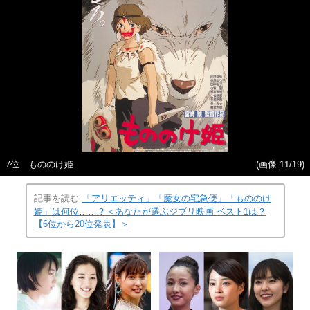
7位 もののけ姫
(画像 11/19)
記事を読む
「アリエッティ」「魔女の宅急便」「もののけ
姫」は何位……？＜あなたが選ぶジブリ映画 ベスト1は？
【6位から20位発表】＞