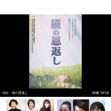
16位 猫の恩返し
(画像 19/19)