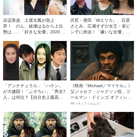
浜辺美波、土屋太鳳が急上
沢尻・唐田「Wエリカ」、石原
昇！ のん、綾瀬はるから上位
さとみ、広瀬すずが女王・泉ピ
勢は……「好きな女優」2020 ア
ン子に肉迫！「嫌いな女優」
ンケート結果発表
2020 アンケート結果発表
「アンナチュラル」「ハケン」
《映画『Michael／マイケル』》
が大健闘！「ふぞろい」「男女7
父ジョセフ・ジャクソン役、コ
人」は何位？【自分史上最高ド
ールマン・ドミンゴ オフィシャ
ラマ ベスト50発表】
ルインタビュー“観客を魅了した
PR（キノフィルムズ）
名優、複雑な父親像への想いを
語る”《日本興収70億円突破》