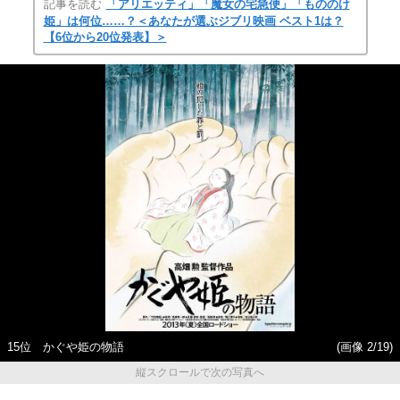
記事を読む
「アリエッティ」「魔女の宅急便」「もののけ
姫」は何位……？＜あなたが選ぶジブリ映画 ベスト1は？
【6位から20位発表】＞
15位 かぐや姫の物語
(画像 2/19)
縦スクロールで次の写真へ