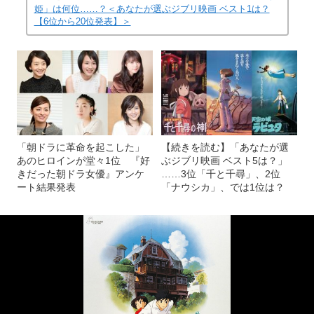
姫」は何位……？＜あなたが選ぶジブリ映画 ベスト1は？
【6位から20位発表】＞
「朝ドラに革命を起こした」
【続きを読む】「あなたが選
あのヒロインが堂々1位 『好
ぶジブリ映画 ベスト5は？」
きだった朝ドラ女優』アンケ
……3位「千と千尋」、2位
ート結果発表
「ナウシカ」、では1位は？