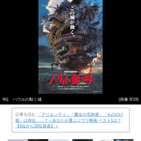
9位 ハウルの動く城
(画像 9/19)
記事を読む
「アリエッティ」「魔女の宅急便」「もののけ
姫」は何位……？＜あなたが選ぶジブリ映画 ベスト1は？
【6位から20位発表】＞