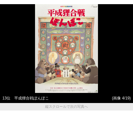
13位 平成狸合戦ぽんぽこ
(画像 4/19)
縦スクロールで次の写真へ