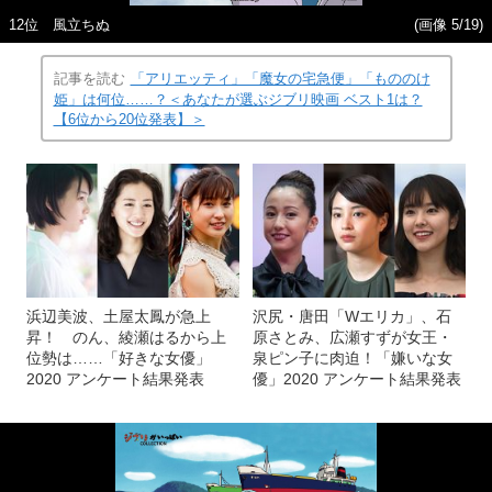
12位 風立ちぬ
(画像 5/19)
記事を読む
「アリエッティ」「魔女の宅急便」「もののけ
姫」は何位……？＜あなたが選ぶジブリ映画 ベスト1は？
【6位から20位発表】＞
浜辺美波、土屋太鳳が急上
沢尻・唐田「Wエリカ」、石
昇！ のん、綾瀬はるから上
原さとみ、広瀬すずが女王・
位勢は……「好きな女優」
泉ピン子に肉迫！「嫌いな女
2020 アンケート結果発表
優」2020 アンケート結果発表