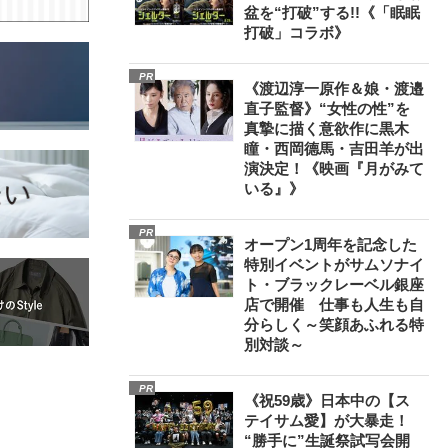
盆を“打破”する!!《「眠眠
打破」コラボ》
PR
《渡辺淳一原作＆娘・渡邉
直子監督》“女性の性”を
真摯に描く意欲作に黒木
瞳・西岡德馬・吉田羊が出
演決定！《映画『月がみて
いる』》
PR
オープン1周年を記念した
特別イベントがサムソナイ
ト・ブラックレーベル銀座
店で開催 仕事も人生も自
分らしく～笑顔あふれる特
別対談～
PR
《祝59歳》日本中の【ス
テイサム愛】が大暴走！
“勝手に”生誕祭試写会開