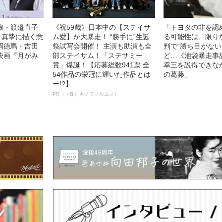
娘・渡邉直子
《祝59歳》日本中の【ステイサ
「トヨタの非を認
を真摯に描く意
ム愛】が大暴走！ “勝手に”生誕
る可能性は、限り
岡德馬・吉田
祭試写会開催！ 主演も助演も全
判で“勝ち目がない
映画『月がみ
部ステイサム！「ステサミー
ど…《池袋暴走事
賞」爆誕！【応募総数941票 全
幸三を説得できな
54作品の栄冠に輝いた作品とは
の葛藤」
ー!?】
PR（（株）キノフィルムズ）