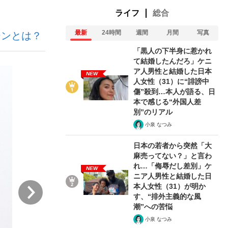
ライフ
総合
最新
24時間
週間
月間
写真
ーンとは？
む将棋
「黒人の下半身に惹かれ
て結婚したんだろ」ケニ
ア人男性と結婚した日本
NEW
人女性（31）に“誹謗中
った」侍ジャパン選手が証言した“NPB聞...
傷”殺到…本人が語る、日
本で感じる“外国人差
別”のリアル
小泉 なつみ
日本の若者から突然「大
麻売ってない？」と言わ
れ…「侮辱だし差別」ケ
NEW
ニア人男性と結婚した日
次
本人女性（31）が明か
す、“排外主義的な風
潮”への苦悩
小泉 なつみ