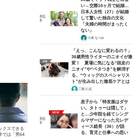
い→交際10ヶ月で結婚…
日本人女性（27）が結婚
8位
して驚いた独自の文化
8
「夫婦の時間がまったく
ない」
小泉 なつみ
「えっ、こんなに変わるの？」
36歳男性ライターのニオイが激
PR
変！ 夏場に気になる“頭皮の
ニオイ”や“ベタつき”を解消す
る、“ウィッグのスペシャリス
ト”が生み出した徹底ケアとは
二瓶 仁志
息子から「特攻服はダサ
い。タトゥーは隠して」
NEW
と…少年院を経てシング
9位
ルマザーになった元レデ
9
ィース総長（36）が語
ックスできる
る、育児と仕事への思い
学では「男64