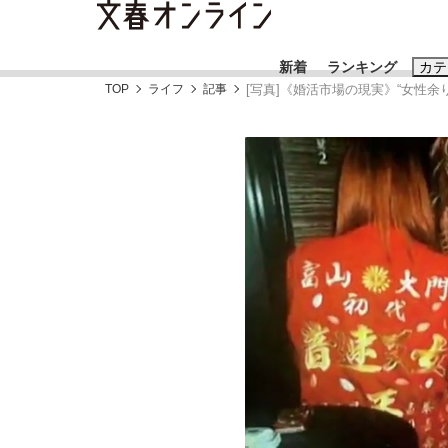
新着
ランキング
カテ
TOP
ライフ
記事
[写真]《婚活市場の現実》“女性
スクープ
ニュー
おすすめのキ
#藤田晋
#三
#玉木雄一郎
《BTS厳戒トーキョー滞在記》RM→渋谷で飲
終戦から81年