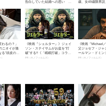
告白していた結婚への思い
歳、女49歳限界説
「いきなりマリッジ」出演
変わるの？」
《映画『シェルター』》ジェイ
《映画『Michae
ーのニオイが激
ソン・ステイサムがお盆を“打
父ジョセフ・ジャ
なる“頭皮のニ
破”する!!《「眠眠打破」コラ
ールマン・ドミン
”を解消す
ボ》
ルインタビュー“
ン）
PR（キノフィルムズ）
PR（キノフィルムズ）
スペシャリス
名優、複雑な父親
徹底ケアとは
語る”《日本興収7