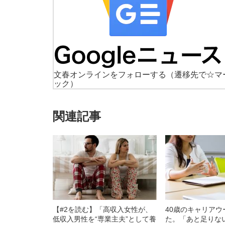
文春オンラインをフォローする
（遷移先で☆マ
ック）
関連記事
【#2を読む】「高収入女性が、
40歳のキャリア
低収入男性を“専業主夫”として養
た。「あと足りな