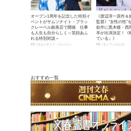
オープン1周年を記念した特別イ
《渡辺淳一原作＆
ベントがサムソナイト・ブラッ
監督》“女性の性”
クレーベル銀座店で開催 仕事
欲作に黒木瞳・西
も人生も自分らしく～笑顔あふ
羊が出演決定！《
れる特別対談～
ている』》
PR（サムソナイト・ジャパン）
PR（キノフィルムズ）
おすすめ一覧