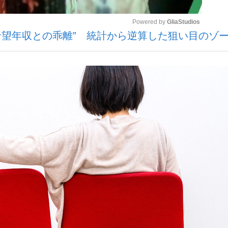
Powered by 
GliaStudios
“希望年収との乖離” 統計から逆算した狙い目のゾ
観る将棋、読
Mute
”の真実 選手が明かす...
「敗因分析は一切聞かれなか
の国から』倉本聰氏（91...