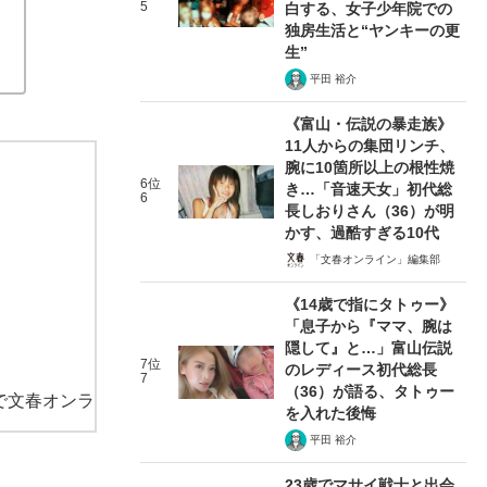
5
白する、女子少年院での
独房生活と“ヤンキーの更
生”
平田 裕介
《富山・伝説の暴走族》
11人からの集団リンチ、
腕に10箇所以上の根性焼
6位
き…「音速天女」初代総
6
長しおりさん（36）が明
かす、過酷すぎる10代
「文春オンライン」編集部
《14歳で指にタトゥー》
「息子から『ママ、腕は
隠して』と…」富山伝説
7位
のレディース初代総長
7
（36）が語る、タトゥー
で文春オンラ
を入れた後悔
平田 裕介
23歳でマサイ戦士と出会