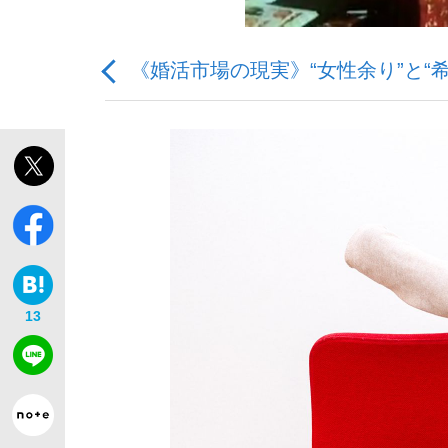
《婚活市場の現実》“女性余り”と
「最悪の空気のまま解散」WBC日本代表“敗戦
私のあのとき、私のいま
13
「クマが悪者扱いされているのが悲しい」『北
キングの誕生を、目撃せよ。