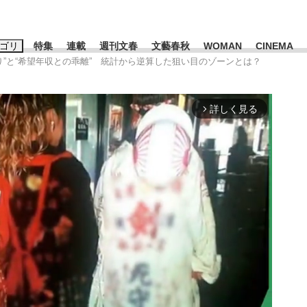
ゴリ
特集
連載
週刊文春
文藝春秋
WOMAN
CINEMA
余り”と“希望年収との乖離” 統計から逆算した狙い目のゾーンとは？
キーワード入力
ス
エンタメ
ライフ
ビジネス
詳しく見る
arrow_forward_ios
ーワードタグ一覧
山凌輝
#高市早苗
#後藤真希
#森岡毅
#城彰二
#内田有紀
#亀和田武
み会、JIN→伊豆の...
「90%は失敗する。でも…」
日本生まれの