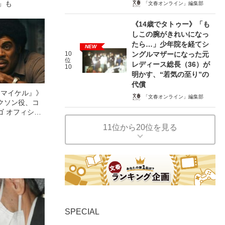
」も
「文春オンライン」編集部
《14歳でタトゥー》「も
しこの腕がきれいになっ
たら…」少年院を経てシ
NEW
10
ングルマザーになった元
位
レディース総長（36）が
10
明かす、“若気の至り”の
代償
l／マイケル』》
「文春オンライン」編集部
クソン役、コ
ゴ オフィシャ
観客を魅了した
11位から20位を見る
像への想いを
0億円突破》
SPECIAL