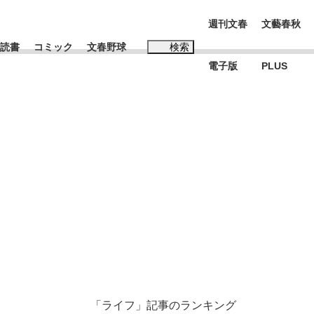
週刊文春
文藝春秋
読書
コミック
文春野球
検索
電子版
PLUS
インタビュー
読書
#松田聖子
本田圭佑が初めて明かした日本代表監督に...
K-POPアイドルたち
「ライフ」記事のランキング