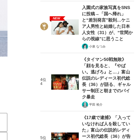
入園式の家族写真をSNS
に投稿→「国へ帰れ」
NEW
と“差別発言”殺到…ケニ
ア人男性と結婚した日本
人女性（31）が、“世間か
2/5
らの視線”に思うこと
小泉 なつみ
《タイマン50戦無敗》
「顔を見ると、『やば
い。逃げろ』と…」富山
伝説のレディース初代総
4位
4
長（36）が語る、ギャル
サー制圧と朝までのバイ
ク暴走
平田 裕介
《17歳で逮捕》「入って
いなければ人を殺してい
た」富山の伝説的レディ
ース初代総長（36）が告
5位