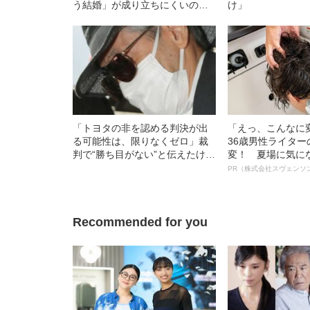
う結婚」が成り立ちにくいのは
け」
なぜか？
「トヨタの非を認める判決が出
「えっ、こんなに
る可能性は、限りなくゼロ」裁
36歳男性ライタ
判で“勝ち目がない”と伝えたけれ
変！ 夏場に気に
ど…《池袋暴走事故》父・飯塚
オイ”や“ベタつき
PR（株式会社スヴェンソ
幸三を説得できなかった「長男
る、“ウィッグの
の葛藤」
ト”が生み出した
Recommended for you