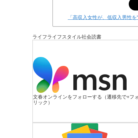
「高収入女性が、低収入男性を
ライフ
ライフスタイル
社会
読書
文春オンラインをフォローする
（遷移先で+フ
リック）