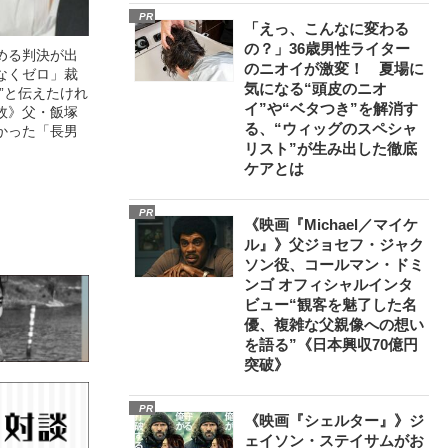
PR
「えっ、こんなに変わる
の？」36歳男性ライター
める判決が出
のニオイが激変！ 夏場に
なくゼロ」裁
気になる“頭皮のニオ
”と伝えたけれ
イ”や“ベタつき”を解消す
故》父・飯塚
る、“ウィッグのスペシャ
かった「長男
リスト”が生み出した徹底
ケアとは
PR
《映画『Michael／マイケ
ル』》父ジョセフ・ジャク
ソン役、コールマン・ドミ
ンゴ オフィシャルインタ
ビュー“観客を魅了した名
優、複雑な父親像への想い
を語る”《日本興収70億円
突破》
PR
《映画『シェルター』》ジ
ェイソン・ステイサムがお