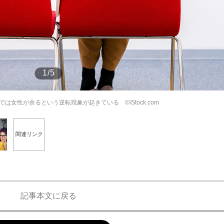
もっと見る
もっと見る
1/5
女性が余るという逆転現象が起きている ©iStock.com
関連リンク
記事本文に戻る