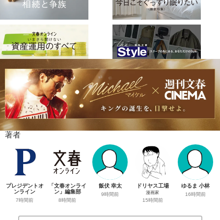
著者
プレジデントオ
「文春オンライ
飯伏 幸太
ドリヤス工場
ゆるま 小林
ンライン
ン」編集部
漫画家
9時間前
16時間前
7時間前
8時間前
15時間前