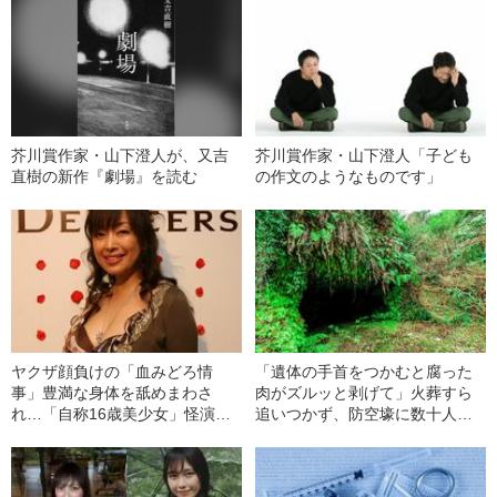
芥川賞作家・山下澄人が、又吉
芥川賞作家・山下澄人「子ども
直樹の新作『劇場』を読む
の作文のようなものです」
ヤクザ顔負けの「血みどろ情
「遺体の手首をつかむと腐った
事」豊満な身体を舐めまわさ
肉がズルッと剥げて」火葬すら
れ…「自称16歳美少女」怪演
追いつかず、防空壕に数十人
中、かたせ梨乃（69）の美しす
を“集団土葬”…この世の地獄を見
ぎる“熟れ方”
た少年兵が明かした“過酷すぎる
任務”とは