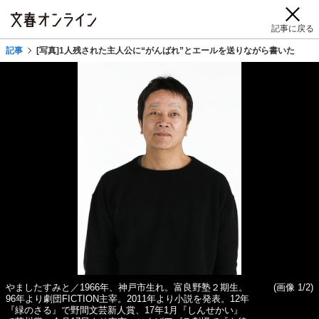
記事に戻る
記事
[写真]1人残された主人公に“がんばれ”とエールを送りながら書いた
やましたすみと／1966年、神戸市生れ。富良野塾２期生。
(画像 1/2)
96年より劇団FICTION主宰。2011年より小説を発表。12年
『緑のさる』で野間文芸新人賞、17年1月『しんせかい』