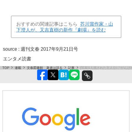
おすすめの関連記事はこちら
芥川賞作家・山
下澄人が、又吉直樹の新作『劇場』を読む
source :
週刊文春 2017年9月21日号
エンタメ
読書
TOP
連載
文春図書館 著者は語る
記事
[写真]1人残された主人公に“がん