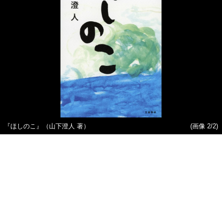
『ほしのこ』（山下澄人 著）
(画像 2/2)