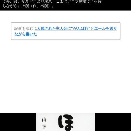
で芥川賞。今月17日より東京・こまばアゴラ劇場で『を待
ちながら』上演（作、出演）。
記事を読む
1人残された主人公に“がんばれ”とエールを送り
ながら書いた