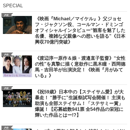
SPECIAL
PR
《映画『Michael／マイケル』》父ジョセ
フ・ジャクソン役、コールマン・ドミンゴ
オフィシャルインタビュー“観客を魅了した
名優、複雑な父親像への想いを語る”《日本
興収70億円突破》
PR
《渡辺淳一原作＆娘・渡邉直子監督》“女性
の性”を真摯に描く意欲作に黒木瞳・西岡德
馬・吉田羊が出演決定！《映画『月がみて
いる』》
PR
《祝59歳》日本中の【ステイサム愛】が大
暴走！ “勝手に”生誕祭試写会開催！ 主演も
助演も全部ステイサム！「ステサミー賞」
爆誕！【応募総数941票 全54作品の栄冠に
輝いた作品とはー!?】
PR