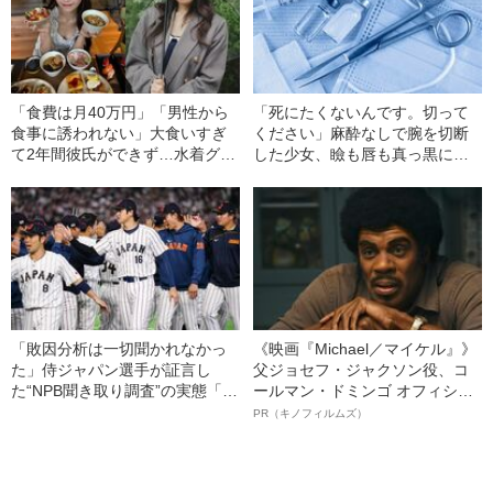
「食費は月40万円」「男性から
「死にたくないんです。切って
食事に誘われない」大食いすぎ
ください」麻酔なしで腕を切断
て2年間彼氏ができず…水着グラ
した少女、瞼も唇も真っ黒に腫
ビアも話題の“可愛すぎる”大食い
れあがり「この仇、討って下さ
女子（24）が語る、驚愕の食生
い」と息絶えた少年…原爆投下
活
直後に“広島の離島で起きていた
知られざる被害の実情
「敗因分析は一切聞かれなかっ
《映画『Michael／マイケル』》
た」侍ジャパン選手が証言し
父ジョセフ・ジャクソン役、コ
た“NPB聞き取り調査”の実態「選
ールマン・ドミンゴ オフィシャ
手から次期監督の要求は…」
ルインタビュー“観客を魅了した
PR（キノフィルムズ）
名優、複雑な父親像への想いを
語る”《日本興収70億円突破》