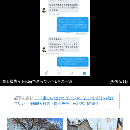
白石被告がTwitterで送っていたDMの一部
(画像 9/11)
記事を読む
「『捕まらなければいいや』という状態を続け
ていた」座間9人殺害・白石被告、死刑求刑の瞬間