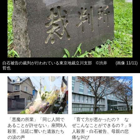
白石被告の裁判が行われている東京地裁立川支部 ©渋井
(画像 11/11)
哲也
「悪魔の所業」「同じ人間で
「育て方が悪かったの？ な
あることが許せない」座間9人
ぜこんなことができるの？」9
殺害、法廷に響いた遺族たち
人殺害・白石被告、母親の悲
の涙の声
痛な叫び