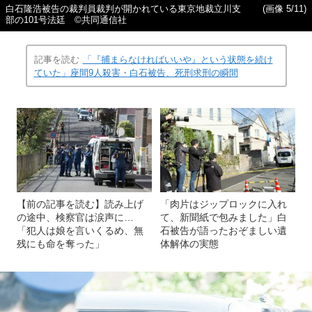
白石隆浩被告の裁判員裁判が開かれている東京地裁立川支
(画像 5/11)
部の101号法廷 ©共同通信社
記事を読む
「『捕まらなければいいや』という状態を続け
ていた」座間9人殺害・白石被告、死刑求刑の瞬間
【前の記事を読む】読み上げ
「肉片はジップロックに入れ
の途中、検察官は涙声に…
て、新聞紙で包みました」白
「犯人は娘を言いくるめ、無
石被告が語ったおぞましい遺
残にも命を奪った」
体解体の実態