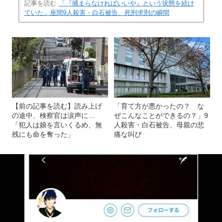
記事を読む
「『捕まらなければいいや』という状態を続け
ていた」座間9人殺害・白石被告、死刑求刑の瞬間
【前の記事を読む】読み上げ
「育て方が悪かったの？ な
の途中、検察官は涙声に…
ぜこんなことができるの？」9
「犯人は娘を言いくるめ、無
人殺害・白石被告、母親の悲
残にも命を奪った」
痛な叫び