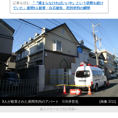
記事を読む
「『捕まらなければいいや』という状態を続け
ていた」座間9人殺害・白石被告、死刑求刑の瞬間
9人が殺害された座間市内のアパート ©渋井哲也
(画像 2/11)
縦スクロールで次の写真へ