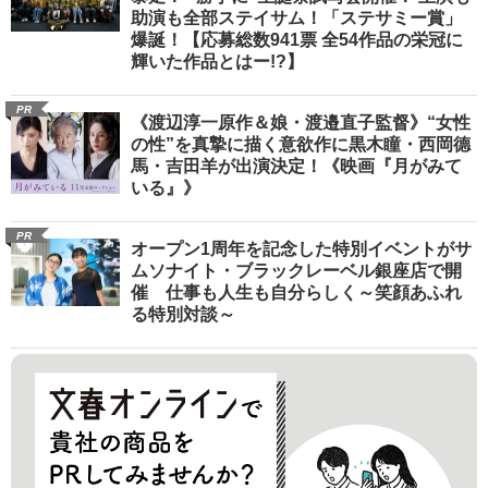
助演も全部ステイサム！「ステサミー賞」
爆誕！【応募総数941票 全54作品の栄冠に
輝いた作品とはー!?】
PR
《渡辺淳一原作＆娘・渡邉直子監督》“女性
の性”を真摯に描く意欲作に黒木瞳・西岡德
馬・吉田羊が出演決定！《映画『月がみて
いる』》
PR
オープン1周年を記念した特別イベントがサ
ムソナイト・ブラックレーベル銀座店で開
催 仕事も人生も自分らしく～笑顔あふれ
る特別対談～