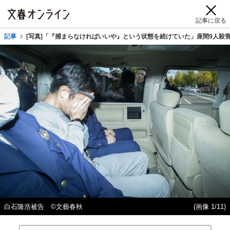
記事に戻る
記事
[写真]「『捕まらなければいいや』という状態を続けていた」座間9人殺
白石隆浩被告 ©文藝春秋
(画像 1/11)