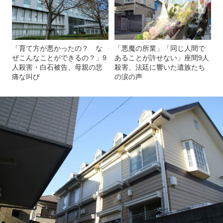
「育て方が悪かったの？ な
「悪魔の所業」「同じ人間で
ぜこんなことができるの？」9
あることが許せない」座間9人
人殺害・白石被告、母親の悲
殺害、法廷に響いた遺族たち
痛な叫び
の涙の声