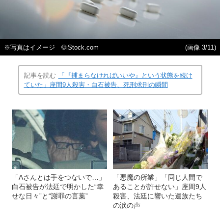
※写真はイメージ ©iStock.com
(画像 3/11)
記事を読む
「『捕まらなければいいや』という状態を続け
ていた」座間9人殺害・白石被告、死刑求刑の瞬間
「Aさんとは手をつないで…」
「悪魔の所業」「同じ人間で
白石被告が法廷で明かした“幸
あることが許せない」座間9人
せな日々”と“謝罪の言葉”
殺害、法廷に響いた遺族たち
の涙の声