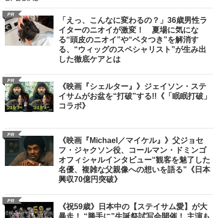
PR
「えっ、こんなに変わるの？」36歳男性ラ
イターのニオイが激変！ 夏場に気にな
る“頭皮のニオイ”や“ベタつき”を解消す
る、“ウィッグのスペシャリスト”が生み出
した徹底ケアとは
PR
《映画『シェルター』》ジェイソン・ステ
イサムがお盆を“打破”する!!《「眠眠打破」
コラボ》
PR
《映画『Michael／マイケル』》父ジョセ
フ・ジャクソン役、コールマン・ドミンゴ
オフィシャルインタビュー“観客を魅了した
名優、複雑な父親像への想いを語る”《日本
興収70億円突破》
PR
《祝59歳》日本中の【ステイサム愛】が大
暴走！ “勝手に”生誕祭試写会開催！ 主演も