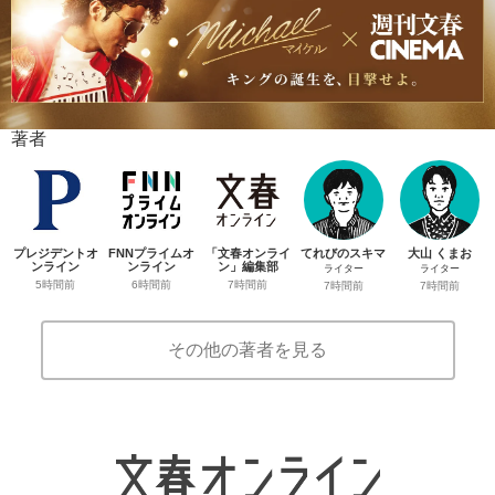
著者
プレジデントオ
FNNプライムオ
「文春オンライ
てれびのスキマ
大山 くまお
ンライン
ンライン
ン」編集部
ライター
ライター
5時間前
6時間前
7時間前
7時間前
7時間前
その他の著者を見る