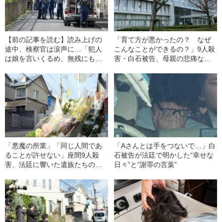
【前の記事を読む】読み上げの
「育て方が悪かったの？ なぜ
途中、検察官は涙声に…「犯人
こんなことができるの？」9人殺
は娘を言いくるめ、無残にも命
害・白石被告、母親の悲痛な叫
を奪った」
び
「悪魔の所業」「同じ人間であ
「Aさんとは手をつないで…」白
ることが許せない」座間9人殺
石被告が法廷で明かした“幸せな
害、法廷に響いた遺族たちの涙
日々”と“謝罪の言葉”
の声