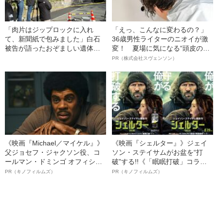
「肉片はジップロックに入れ
「えっ、こんなに変わるの？」
て、新聞紙で包みました」白石
36歳男性ライターのニオイが激
被告が語ったおぞましい遺体解
変！ 夏場に気になる“頭皮のニ
体の実態
オイ”や“ベタつき”を解消す
PR（株式会社スヴェンソン）
る、“ウィッグのスペシャリス
ト”が生み出した徹底ケアとは
《映画『Michael／マイケル』》
《映画『シェルター』》ジェイ
父ジョセフ・ジャクソン役、コ
ソン・ステイサムがお盆を“打
ールマン・ドミンゴ オフィシャ
破”する!!《「眠眠打破」コラ
ルインタビュー“観客を魅了した
ボ》
PR（キノフィルムズ）
PR（キノフィルムズ）
名優、複雑な父親像への想いを
語る”《日本興収70億円突破》