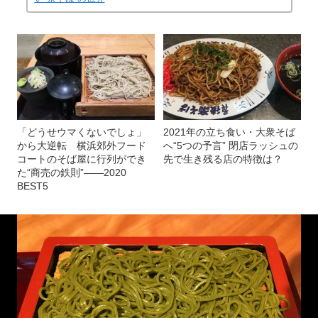
「どうせウマくないでしょ」
2021年の立ち食い・大衆そば
から大逆転 横浜郊外フード
へ“5つの予言” 閉店ラッシュの
コートのそば屋に行列ができ
先で生き残る店の特徴は？
た“商売の鉄則”――2020
BEST5