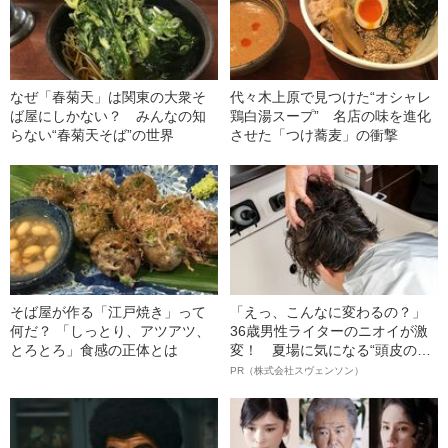
なぜ「春菊天」は関東の大衆そ
代々木上原で見つけた“オシャレ
ば屋にしかない？ みんなの知
鶏白湯スープ” 名店の味を進化
らない“春菊天そば”の世界
させた「つけ蕎麦」の衝撃
そば屋が作る「江戸焼き」って
「えっ、こんなに変わるの？」
何だ？ 「しっとり、アツアツ、
36歳男性ライターのニオイが激
とろとろ」食感の正体とは
変！ 夏場に気になる“頭皮のニ
オイ”や“ベタつき”を解消す
PR（株式会社スヴェンソン）
る、“ウィッグのスペシャリス
ト”が生み出した徹底ケアとは