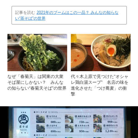
記事を読む
2021年のブームはこの一品？ みんなの知らな
い“茶そば”の世界
なぜ「春菊天」は関東の大衆
代々木上原で見つけた“オシャ
そば屋にしかない？ みんな
レ鶏白湯スープ” 名店の味を
の知らない“春菊天そば”の世界
進化させた「つけ蕎麦」の衝
撃