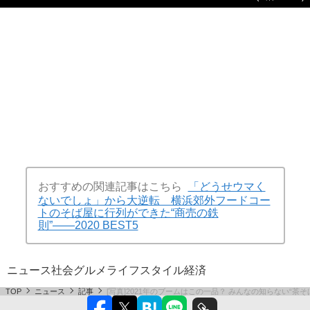
おすすめの関連記事はこちら
「どうせウマく
ないでしょ」から大逆転 横浜郊外フードコー
トのそば屋に行列ができた“商売の鉄
則”――2020 BEST5
ニュース
社会
グルメ
ライフスタイル
経済
TOP
ニュース
記事
[写真]2021年のブームはこの一品？ みんなの知らない“茶そ