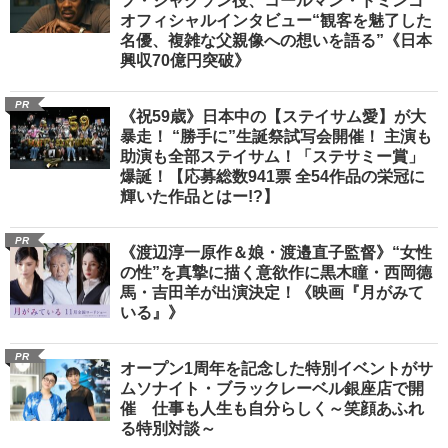
フ・ジャクソン役、コールマン・ドミンゴ
オフィシャルインタビュー“観客を魅了した
名優、複雑な父親像への想いを語る”《日本
興収70億円突破》
PR
《祝59歳》日本中の【ステイサム愛】が大
暴走！ “勝手に”生誕祭試写会開催！ 主演も
助演も全部ステイサム！「ステサミー賞」
爆誕！【応募総数941票 全54作品の栄冠に
輝いた作品とはー!?】
PR
《渡辺淳一原作＆娘・渡邉直子監督》“女性
の性”を真摯に描く意欲作に黒木瞳・西岡德
馬・吉田羊が出演決定！《映画『月がみて
いる』》
PR
オープン1周年を記念した特別イベントがサ
ムソナイト・ブラックレーベル銀座店で開
催 仕事も人生も自分らしく～笑顔あふれ
る特別対談～