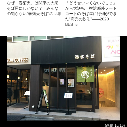
なぜ「春菊天」は関東の大衆
「どうせウマくないでしょ」
そば屋にしかない？ みんな
から大逆転 横浜郊外フード
の知らない“春菊天そば”の世界
コートのそば屋に行列ができ
た“商売の鉄則”――2020
BEST5
(画像 16/16)