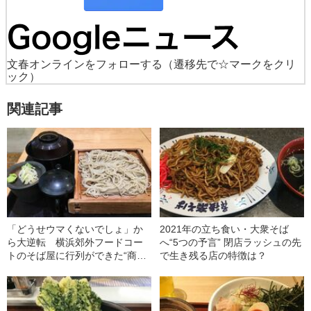
文春オンラインをフォローする
（遷移先で☆マークをクリ
ック）
関連記事
「どうせウマくないでしょ」か
2021年の立ち食い・大衆そば
ら大逆転 横浜郊外フードコー
へ“5つの予言” 閉店ラッシュの先
トのそば屋に行列ができた“商売
で生き残る店の特徴は？
の鉄則”――2020 BEST5