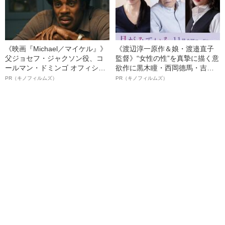
《映画『Michael／マイケル』》
《渡辺淳一原作＆娘・渡邉直子
父ジョセフ・ジャクソン役、コ
監督》“女性の性”を真摯に描く意
ールマン・ドミンゴ オフィシャ
欲作に黒木瞳・西岡德馬・吉田
ルインタビュー“観客を魅了した
羊が出演決定！《映画『月がみ
PR（キノフィルムズ）
PR（キノフィルムズ）
名優、複雑な父親像への想いを
ている』》
語る”《日本興収70億円突破》