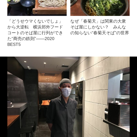
「どうせウマくないでしょ」
なぜ「春菊天」は関東の大衆
から大逆転 横浜郊外フード
そば屋にしかない？ みんな
コートのそば屋に行列ができ
の知らない“春菊天そば”の世界
た“商売の鉄則”――2020
BEST5