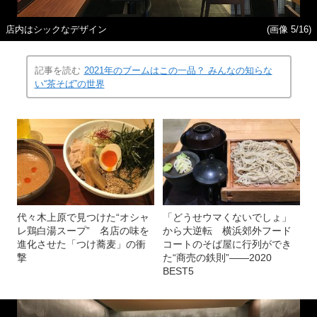
店内はシックなデザイン
(画像 5/16)
記事を読む
2021年のブームはこの一品？ みんなの知らな
い“茶そば”の世界
代々木上原で見つけた“オシャ
「どうせウマくないでしょ」
レ鶏白湯スープ” 名店の味を
から大逆転 横浜郊外フード
進化させた「つけ蕎麦」の衝
コートのそば屋に行列ができ
撃
た“商売の鉄則”――2020
BEST5