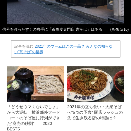
信号を渡ったすぐの右手に「茶蕎麦専門店 吉そば」はある
(画像 3/16)
記事を読む
2021年のブームはこの一品？ みんなの知らな
い“茶そば”の世界
「どうせウマくないでしょ」
2021年の立ち食い・大衆そば
から大逆転 横浜郊外フード
へ“5つの予言” 閉店ラッシュの
コートのそば屋に行列ができ
先で生き残る店の特徴は？
た“商売の鉄則”――2020
BEST5