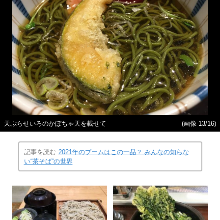
天ぷらせいろのかぼちゃ天を載せて
(画像 13/16)
記事を読む
2021年のブームはこの一品？ みんなの知らな
い“茶そば”の世界