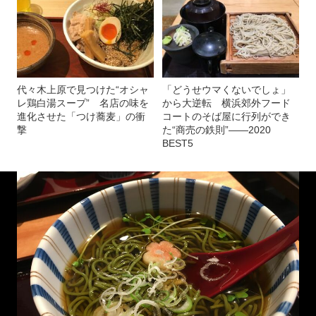
代々木上原で見つけた“オシャ
「どうせウマくないでしょ」
レ鶏白湯スープ” 名店の味を
から大逆転 横浜郊外フード
進化させた「つけ蕎麦」の衝
コートのそば屋に行列ができ
撃
た“商売の鉄則”――2020
BEST5