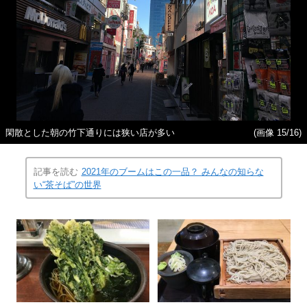
閑散とした朝の竹下通りには狭い店が多い
(画像 15/16)
記事を読む
2021年のブームはこの一品？ みんなの知らな
い“茶そば”の世界