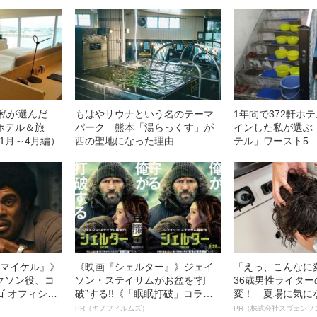
た私が選んだ
もはやサウナという名のテーマ
1年間で372軒ホ
ホテル＆旅
パーク 熊本「湯らっくす」が
インした私が選ぶ
年1月～4月編）
西の聖地になった理由
テル」ワースト5―
BEST5
l／マイケル』》
《映画『シェルター』》ジェイ
「えっ、こんなに
クソン役、コ
ソン・ステイサムがお盆を“打
36歳男性ライタ
ゴ オフィシャ
破”する!!《「眠眠打破」コラ
変！ 夏場に気に
観客を魅了した
ボ》
オイ”や“ベタつき
PR（キノフィルムズ）
PR（株式会社スヴェンソ