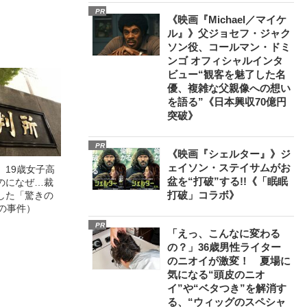
スペシャリス
PR
徹底ケアとは
《映画『Michael／マイケ
ル』》父ジョセフ・ジャク
ソン役、コールマン・ドミ
ンゴ オフィシャルインタ
ビュー“観客を魅了した名
優、複雑な父親像への想い
を語る”《日本興収70億円
突破》
PR
《映画『シェルター』》ジ
ェイソン・ステイサムがお
」19歳女子高
盆を“打破”する!!《「眠眠
のになぜ…裁
打破」コラボ》
した「驚きの
の事件）
PR
「えっ、こんなに変わる
の？」36歳男性ライター
のニオイが激変！ 夏場に
気になる“頭皮のニオ
イ”や“ベタつき”を解消す
る、“ウィッグのスペシャ