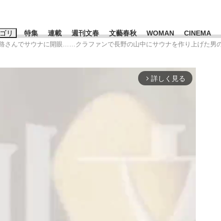
ゴリ
特集
連載
週刊文春
文藝春秋
WOMAN
CINEMA
遍路さんでサウナに開眼……クラファンで長野の山中にサウナを作り上げた男
キーワード入力
ス
エンタメ
ライフ
ビジネス
詳しく見る
arrow_forward_ios
ーワードタグ一覧
山凌輝
#高市早苗
#後藤真希
#森岡毅
#城彰二
#内田有紀
観る将棋、読
#亀和田武
て明かした日本代表監督に...
「最悪の空気のまま解散」W