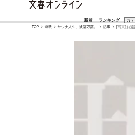
新着
ランキング
カテ
TOP
連載
サウナ人生、波乱万蒸。
記事
[写真]お
スクープ
ニュー
おすすめのキ
#藤田晋
#三
#玉木雄一郎
「90%は失敗する。でも…」本田圭佑が初め
終戦から81年