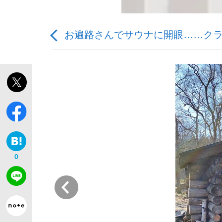
お遍路さんでサウナに開眼……ク
「敗因分析は一切聞かれなかった」侍ジャパン選
キングの誕生を、目撃せよ。
0
the Style
前
「目標達成できなかったからと言って…」サッ