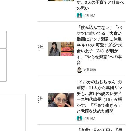
す、2人の子育てと仕事へ
の思い
平田 裕介
「飲み込んでない」「バ
ケツに吐いてる」大食い
動画にアンチ殺到…体重
46キロの“可愛すぎる”大
6位
6
食い女子（24）が明か
す、“やらせ疑惑”への本
音
徳重 龍徳
“イルカのおじちゃん”の
虐待、11人から集団リン
チも…富山伝説のレディ
7位
ース初代総長（36）が明
7
かす、「不良で生きる」
と覚悟を決めた瞬間
平田 裕介
「食費は月40万円」「男