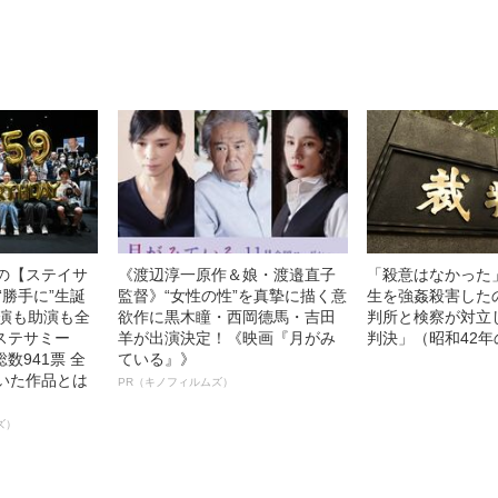
像への想いを
る、“ウィッグの
0億円突破》
ト”が生み出した
中の【ステイサ
《渡辺淳一原作＆娘・渡邉直子
「殺意はなかった
“勝手に”生誕
監督》“女性の性”を真摯に描く意
生を強姦殺害した
主演も助演も全
欲作に黒木瞳・西岡德馬・吉田
判所と検察が対立
ステサミー
羊が出演決定！《映画『月がみ
判決」（昭和42年
数941票 全
ている』》
輝いた作品とは
PR（キノフィルムズ）
ズ）