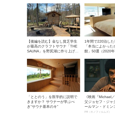
【後編を読む】金なし貧乏学生
1年間で220泊し
が最高のクラフトサウナ「THE
「本当によかった
SAUNA」を野尻湖に作り上げる
館」50選（2020
まで
「ととのう」を医学的に説明で
《映画『Michae
きますか？ サウナーが学ぶべ
父ジョセフ・ジャ
き“サウナ基本のキ”
ールマン・ドミン
ルインタビュー“
PR（キノフィルムズ）