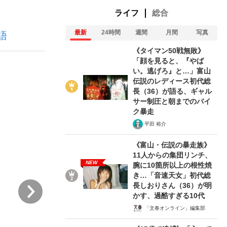
ライフ
総合
最新
24時間
週間
月間
写真
語
ない資産運用のすべて
《タイマン50戦無敗》
「顔を見ると、『やば
い。逃げろ』と…」富山
伝説のレディース初代総
が悲しい」『北の国から』倉本聰氏（91...
長（36）が語る、ギャル
サー制圧と朝までのバイ
ク暴走
平田 裕介
《富山・伝説の暴走族》
11人からの集団リンチ、
NEW
腕に10箇所以上の根性焼
き…「音速天女」初代総
次
長しおりさん（36）が明
かす、過酷すぎる10代
「文春オンライン」編集部