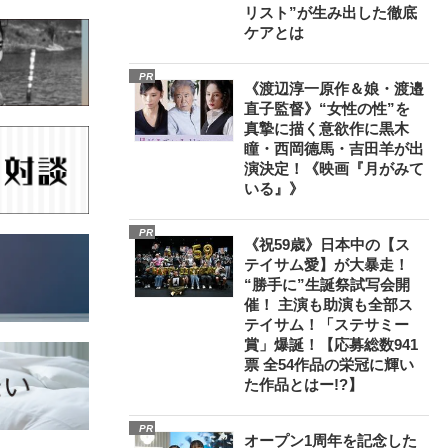
リスト”が生み出した徹底
ケアとは
PR
《渡辺淳一原作＆娘・渡邉
直子監督》“女性の性”を
真摯に描く意欲作に黒木
瞳・西岡德馬・吉田羊が出
演決定！《映画『月がみて
いる』》
PR
《祝59歳》日本中の【ス
テイサム愛】が大暴走！
“勝手に”生誕祭試写会開
催！ 主演も助演も全部ス
テイサム！「ステサミー
賞」爆誕！【応募総数941
票 全54作品の栄冠に輝い
た作品とはー!?】
PR
オープン1周年を記念した