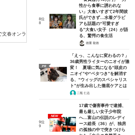
性から食事に誘われな
い」大食いすぎて2年間彼
氏ができず…水着グラビ
8位
8
アも話題の“可愛すぎ
る”大食い女子（24）が語
で文春オンラ
る、驚愕の食生活
徳重 龍徳
「えっ、こんなに変わるの？」
36歳男性ライターのニオイが激
PR
変！ 夏場に気になる“頭皮の
ニオイ”や“ベタつき”を解消す
る、“ウィッグのスペシャリス
ト”が生み出した徹底ケアとは
二瓶 仁志
17歳で傷害事件で逮捕、
最も厳しい女子少年院
NEW
へ…富山の伝説のレディ
9位
ース総長（36）が、独房
9
の孤独の中で突きつけら