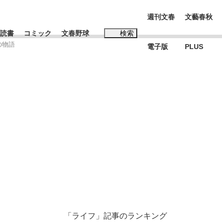
週刊文春
文藝春秋
読書
コミック
文春野球
検索
の物語
電子版
PLUS
インタビュー
読書
#松田聖子
む将棋
BC日本代表“敗戦”の真実 選手が明かす...
「ライフ」記事のランキング