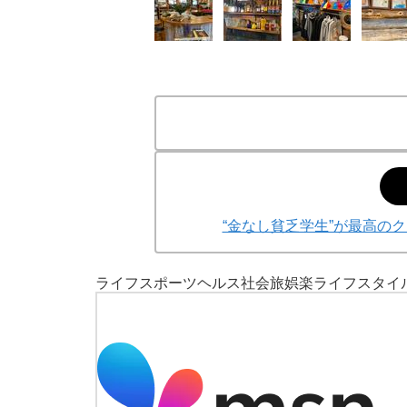
“金なし貧乏学生”が最高のク
ライフ
スポーツ
ヘルス
社会
旅
娯楽
ライフスタイ