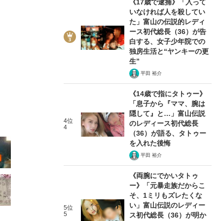
《17歳で逮捕》「入って
いなければ人を殺してい
た」富山の伝説的レディ
ース初代総長（36）が告
白する、女子少年院での
独房生活と“ヤンキーの更
10/29
生”
平田 裕介
《14歳で指にタトゥー》
「息子から『ママ、腕は
隠して』と…」富山伝説
4位
のレディース初代総長
4
（36）が語る、タトゥー
を入れた後悔
平田 裕介
《両腕にでかいタトゥ
ー》「元暴走族だからこ
そ、1ミリもズレたくな
い」富山伝説のレディー
5位
5
ス初代総長（36）が明か