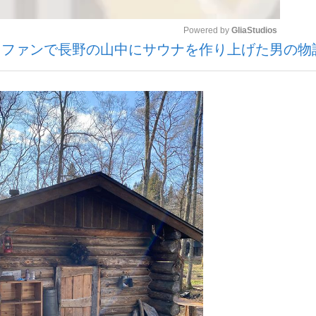
Powered by 
GliaStudios
ラファンで長野の山中にサウナを作り上げた男の物
いまさら聞け
Mute
手が証言した“NPB聞...
「クマが悪者扱いされているの
もっと見る
カー日本代表・森保一監督...