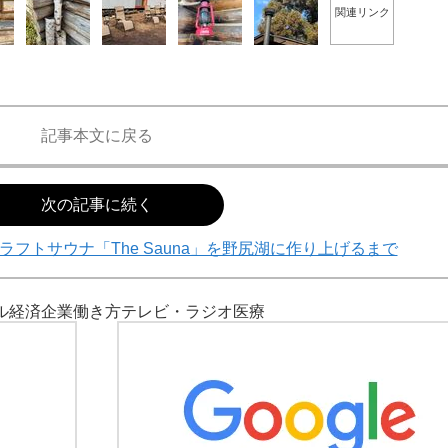
関連リンク
記事本文に戻る
次の記事に続く
ラフトサウナ「The Sauna」を野尻湖に作り上げるまで
ル
経済
企業
働き方
テレビ・ラジオ
医療