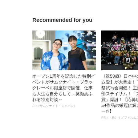
名優、複雑な父親
語る”《日本興収7
Recommended for you
オープン1周年を記念した特別イ
《祝59歳》日本
ベントがサムソナイト・ブラッ
ム愛】が大暴走！ 
クレーベル銀座店で開催 仕事
祭試写会開催！ 
も人生も自分らしく～笑顔あふ
部ステイサム！「
れる特別対談～
賞」爆誕！【応募総
54作品の栄冠に
PR（サムソナイト・ジャパン）
ー!?】
PR（（株）キノフィルム