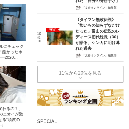
れた「自分の身勝手さ」
「文春オンライン」編集部
《タイマン無敗伝説》
「怖いもの知らずなだけ
NEW
だった」富山の伝説のレ
10
ディース初代総長（36）
位
10
が語る、ケンカに明け暮
テルにチェック
れた過去
「酷かったホ
「文春オンライン」編集部
―2020
11位から20位を見る
変わるの？」
ーのニオイが激
なる“頭皮のニ
SPECIAL
”を解消す
ン）