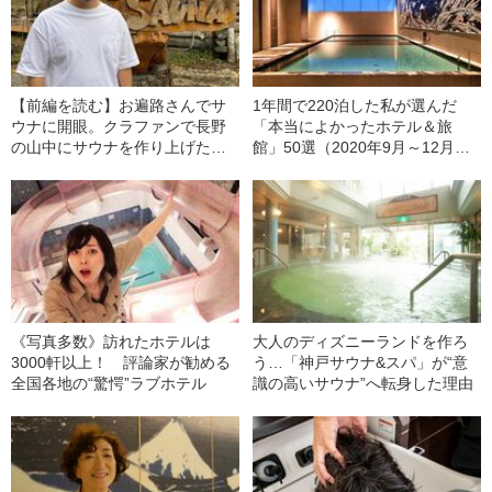
【前編を読む】お遍路さんでサ
1年間で220泊した私が選んだ
ウナに開眼。クラファンで長野
「本当によかったホテル＆旅
の山中にサウナを作り上げた男
館」50選（2020年9月～12月
の物語
編）
《写真多数》訪れたホテルは
大人のディズニーランドを作ろ
3000軒以上！ 評論家が勧める
う…「神戸サウナ&スパ」が“意
全国各地の“驚愕”ラブホテル
識の高いサウナ”へ転身した理由