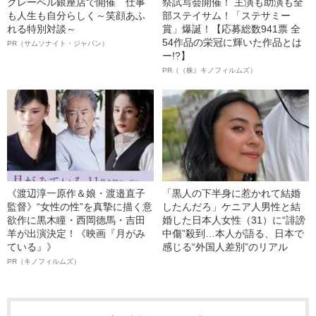
クレーベル銀座店で開催 仕事
祭試写会開催！ 主演も助演も全
も人生も自分らしく～笑顔あふ
部ステイサム！「ステサミー
れる特別対談～
賞」爆誕！【応募総数941票 全
54作品の栄冠に輝いた作品とは
PR（サムソナイト・ジャパン）
ー!?】
PR（（株）キノフィルムズ）
《渡辺淳一原作＆娘・渡邉直子
「黒人の下半身に惹かれて結婚
監督》“女性の性”を真摯に描く意
したんだろ」ケニア人男性と結
欲作に黒木瞳・西岡德馬・吉田
婚した日本人女性（31）に“誹謗
羊が出演決定！《映画『月がみ
中傷”殺到…本人が語る、日本で
ている』》
感じる“外国人差別”のリアル
PR（キノフィルムズ）