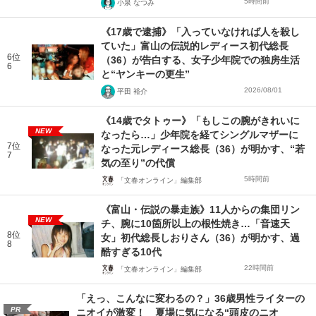
5時間前
小泉 なつみ
《17歳で逮捕》「入っていなければ人を殺し
ていた」富山の伝説的レディース初代総長
6位
（36）が告白する、女子少年院での独房生活
6
と“ヤンキーの更生”
2026/08/01
平田 裕介
《14歳でタトゥー》「もしこの腕がきれいに
NEW
なったら…」少年院を経てシングルマザーに
7位
なった元レディース総長（36）が明かす、“若
7
気の至り”の代償
5時間前
「文春オンライン」編集部
《富山・伝説の暴走族》11人からの集団リン
NEW
チ、腕に10箇所以上の根性焼き…「音速天
8位
女」初代総長しおりさん（36）が明かす、過
8
酷すぎる10代
22時間前
「文春オンライン」編集部
「えっ、こんなに変わるの？」36歳男性ライターの
PR
ニオイが激変！ 夏場に気になる“頭皮のニオ