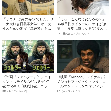
「サウナは“男のもの”でした」サ
「えっ、こんなに変わるの？」
ウナ大好き日芸卒女学生が、女
36歳男性ライターのニオイが激
性のための湯屋『江戸遊』を創
変！ 夏場に気になる“頭皮のニ
るまで
オイ”や“ベタつき”を解消す
PR（株式会社スヴェンソン）
る、“ウィッグのスペシャリス
ト”が生み出した徹底ケアとは
《映画『シェルター』》ジェイ
《映画『Michael／マイケル』》
ソン・ステイサムがお盆を“打
父ジョセフ・ジャクソン役、コ
破”する!!《「眠眠打破」コラ
ールマン・ドミンゴ オフィシャ
ボ》
ルインタビュー“観客を魅了した
PR（キノフィルムズ）
PR（キノフィルムズ）
名優、複雑な父親像への想いを
語る”《日本興収70億円突破》