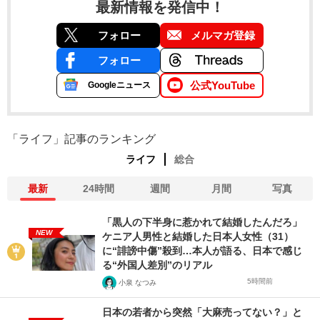
最新情報を発信中！
フォロー
メルマガ登録
フォロー
公式YouTube
Googleニュース
「ライフ」記事のランキング
ライフ
総合
最新
24時間
週間
月間
写真
「黒人の下半身に惹かれて結婚したんだろ」
NEW
ケニア人男性と結婚した日本人女性（31）
に“誹謗中傷”殺到…本人が語る、日本で感じ
る“外国人差別”のリアル
5時間前
小泉 なつみ
日本の若者から突然「大麻売ってない？」と