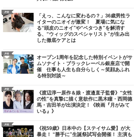
PR
「えっ、こんなに変わるの？」36歳男性ラ
イターのニオイが激変！ 夏場に気にな
る“頭皮のニオイ”や“ベタつき”を解消す
る、“ウィッグのスペシャリスト”が生み出
した徹底ケアとは
PR
オープン1周年を記念した特別イベントがサ
ムソナイト・ブラックレーベル銀座店で開
催 仕事も人生も自分らしく～笑顔あふれ
る特別対談～
PR
《渡辺淳一原作＆娘・渡邉直子監督》“女性
の性”を真摯に描く意欲作に黒木瞳・西岡德
馬・吉田羊が出演決定！《映画『月がみて
いる』》
PR
《祝59歳》日本中の【ステイサム愛】が大
暴走！ “勝手に”生誕祭試写会開催！ 主演も