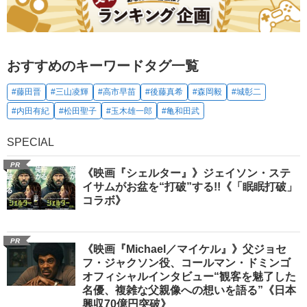
おすすめのキーワードタグ一覧
#藤田晋
#三山凌輝
#高市早苗
#後藤真希
#森岡毅
#城彰二
#内田有紀
#松田聖子
#玉木雄一郎
#亀和田武
SPECIAL
PR
《映画『シェルター』》ジェイソン・ステ
イサムがお盆を“打破”する!!《「眠眠打破」
コラボ》
PR
《映画『Michael／マイケル』》父ジョセ
フ・ジャクソン役、コールマン・ドミンゴ
オフィシャルインタビュー“観客を魅了した
名優、複雑な父親像への想いを語る”《日本
興収70億円突破》