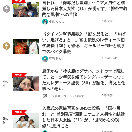
NEW
言われ…「侮辱だし差別」ケニア人男性と結
婚した日本人女性（31）が明かす、“排外主義
的な風潮”への苦悩
5時間前
小泉 なつみ
《タイマン50戦無敗》「顔を見ると、『やば
い。逃げろ』と…」富山伝説のレディース初
代総長（36）が語る、ギャルサー制圧と朝ま
でのバイク暴走
2026/08/01
平田 裕介
息子から「特攻服はダサい。タトゥーは隠し
NEW
て」と…少年院を経てシングルマザーになっ
4位
た元レディース総長（36）が語る、育児と仕
4
事への思い
5時間前
「文春オンライン」編集部
入園式の家族写真をSNSに投稿→「国へ帰
NEW
れ」と“差別発言”殺到…ケニア人男性と結婚
5位
した日本人女性（31）が、“世間からの視
5
線”に思うこと