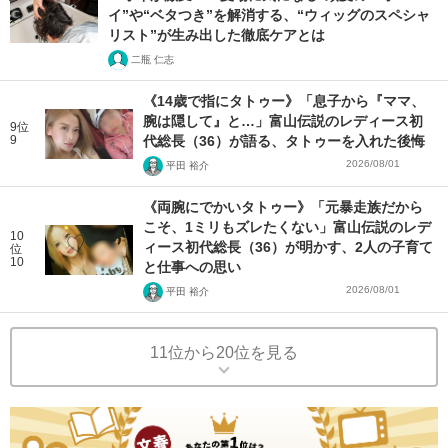
イ”や“ベタつき”を解消する、“ウィッグのスペシャ
リスト”が生み出した徹底ケアとは
二瓶 仁志
《14歳で指にタトゥー》「息子から『ママ、
腕は隠して』と…」富山伝説のレディース初
9位
9
代総長（36）が語る、タトゥーを入れた後悔
2026/08/01
平田 裕介
《両腕にでかいタトゥー》「元暴走族だから
こそ、1ミリもズレたくない」富山伝説のレデ
10
ィース初代総長（36）が明かす、2人の子育て
位
10
と仕事への思い
2026/08/01
平田 裕介
11位から20位を見る