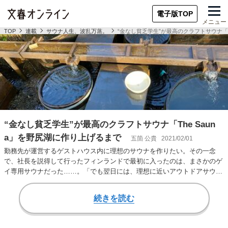
電子版TOP
メニュー
TOP
連載
サウナ人生、波乱万蒸。
“金なし貧乏学生”が最高のクラフトサウナ「T
“金なし貧乏学生”が最高のクラフトサウナ「The Saun
a」を野尻湖に作り上げるまで
五箇 公貴
2021/02/01
勤務先が運営するゲストハウス内に理想のサウナを作りたい。その一念
で、社長を説得して行ったフィンランドで最初に入ったのは、まさかのゲ
イ専用サウナだった……。「でも翌日には、理想に近いアウトドアサウナ
のクーシヤルヴィや…
続きを読む