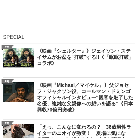
SPECIAL
PR
《映画『シェルター』》ジェイソン・ステ
イサムがお盆を“打破”する!!《「眠眠打破」
コラボ》
PR
《映画『Michael／マイケル』》父ジョセ
フ・ジャクソン役、コールマン・ドミンゴ
オフィシャルインタビュー“観客を魅了した
名優、複雑な父親像への想いを語る”《日本
興収70億円突破》
PR
「えっ、こんなに変わるの？」36歳男性ラ
イターのニオイが激変！ 夏場に気にな