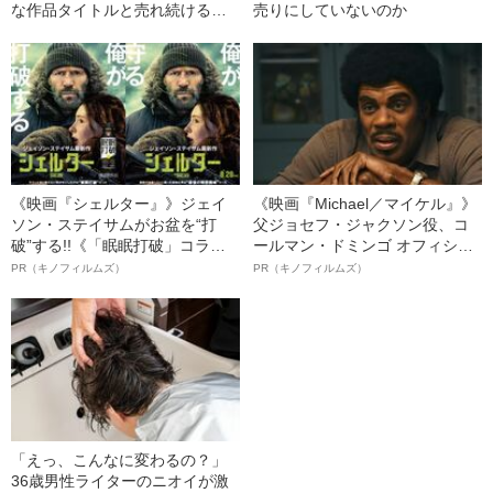
な作品タイトルと売れ続ける理
売りにしていないのか
由
《映画『シェルター』》ジェイ
《映画『Michael／マイケル』》
ソン・ステイサムがお盆を“打
父ジョセフ・ジャクソン役、コ
破”する!!《「眠眠打破」コラ
ールマン・ドミンゴ オフィシャ
ボ》
ルインタビュー“観客を魅了した
PR（キノフィルムズ）
PR（キノフィルムズ）
名優、複雑な父親像への想いを
語る”《日本興収70億円突破》
「えっ、こんなに変わるの？」
36歳男性ライターのニオイが激