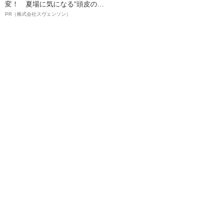
変！ 夏場に気になる“頭皮のニ
オイ”や“ベタつき”を解消す
PR（株式会社スヴェンソン）
る、“ウィッグのスペシャリス
ト”が生み出した徹底ケアとは