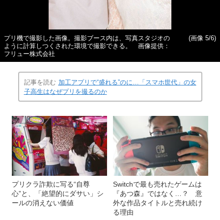
プリ機で撮影した画像。撮影ブース内は、写真スタジオの
(画像 5/6)
ように計算しつくされた環境で撮影できる。 画像提供：
フリュー株式会社
記事を読む
加工アプリで“盛れる”のに…「スマホ世代」の女
子高生はなぜプリを撮るのか
プリクラ詐欺に写る“自尊
Switchで最も売れたゲームは
心”と、「絶望的にダサい」シ
『あつ森』ではなく…？ 意
ールの消えない価値
外な作品タイトルと売れ続け
る理由