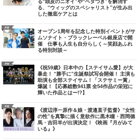
る“頭皮のニオイ”や“ベタつき”を解消す
る、“ウィッグのスペシャリスト”が生み出
した徹底ケアとは
PR
オープン1周年を記念した特別イベントがサ
ムソナイト・ブラックレーベル銀座店で開
催 仕事も人生も自分らしく～笑顔あふれ
る特別対談～
PR
《祝59歳》日本中の【ステイサム愛】が大
暴走！ “勝手に”生誕祭試写会開催！ 主演も
助演も全部ステイサム！「ステサミー賞」
爆誕！【応募総数941票 全54作品の栄冠に
輝いた作品とはー!?】
PR
《渡辺淳一原作＆娘・渡邉直子監督》“女性
の性”を真摯に描く意欲作に黒木瞳・西岡德
馬・吉田羊が出演決定！《映画『月がみて
いる』》