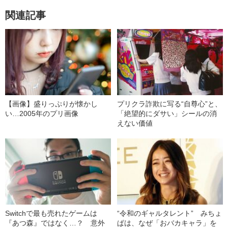
関連記事
【画像】盛りっぷりが懐かし
プリクラ詐欺に写る“自尊心”と、
い…2005年のプリ画像
「絶望的にダサい」シールの消
えない価値
Switchで最も売れたゲームは
“令和のギャルタレント” みちょ
『あつ森』ではなく…？ 意外
ぱは、なぜ「おバカキャラ」を