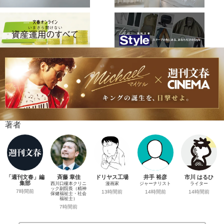
著者
「週刊文春」編
斉藤 章佳
ドリヤス工場
井手 裕彦
市川 はるひ
集部
西川口榎本クリニ
漫画家
ジャーナリスト
ライター
ック副院長（精神
7時間前
13時間前
14時間前
14時間前
保健福祉士・社会
福祉士）
7時間前