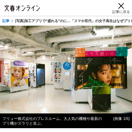
記事に戻る
記事
[写真]加工アプリで“盛れる”のに…「スマホ世代」の女子高生はなぜプリ
フリュー株式会社のプレスルーム。大人気の機種や最新の
(画像 1/6)
プリ機がズラリと並ぶ。