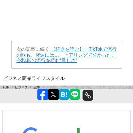
次の記事に続く
【続きを読む】「TikTokで流行
の歌も、翌週には…」ヒアリングで分かった、
令和JKの流行を読む“難しさ”
ビジネス
商品
ライフスタイル
TOP
ビジネス
記事
[写真]加工アプリで“盛れる”のに…「スマホ世代」の女子